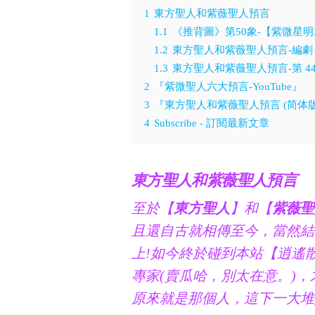
1
東方聖人和紫薇聖人預言
1.1
《推背圖》第50象-【紫微星
1.2
東方聖人和紫薇聖人預言-編劇
1.3
東方聖人和紫薇聖人預言-第 44 象
2
『紫微聖人六大預言-YouTube』
3
『東方聖人和紫薇聖人預言 (简体版
4
Subscribe - 訂閱最新文章
東方聖人和紫薇聖人預言
至於【
東方聖人
】和【
紫薇聖
且還自古就相傳至今，當然結
上!如今終於碰到本站【逍遙
專家(賣瓜哈，別太在意。)
原來就是那個人，這下一大堆