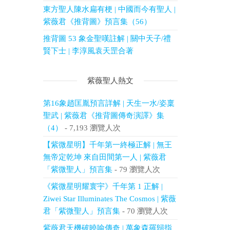
東方聖人陳水扁有梗 | 中國而今有聖人 |
紫薇君《推背圖》預言集（56）
推背圖 53 象金聖嘆註解 | 關中天子/禮
賢下士 | 李淳風袁天罡合著
紫薇聖人熱文
第16象趙匡胤預言詳解 | 天生一水/姿稟
聖武 | 紫薇君《推背圖傳奇演譯》集
（4）
- 7,193 瀏覽人次
【紫微星明】千年第一終極正解 | 無王
無帝定乾坤 來自田間第一人 | 紫薇君
「紫微聖人」預言集
- 79 瀏覽人次
《紫微星明耀寰宇》千年第 1 正解 |
Ziwei Star Illuminates The Cosmos | 紫薇
君「紫微聖人」預言集
- 70 瀏覽人次
紫薇君天機破曉喻傳奇 | 萬象森羅歸指