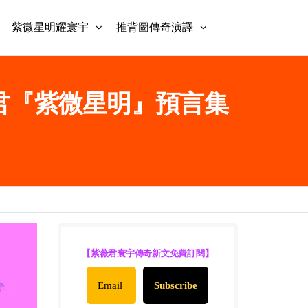
紫微星明耀寰宇
推背圖傳奇演譯
 紫薇君『紫微星明』預言集
【紫薇君寰宇傳奇新文免費訂閱】