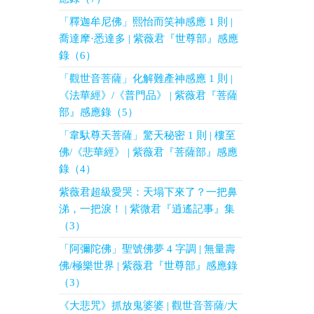
「釋迦牟尼佛」熙怡而笑神感應 1 則 |
喬達摩·悉達多 | 紫薇君『世尊部』感應
錄（6）
「觀世音菩薩」化解難產神感應 1 則 |
《法華經》/《普門品》 | 紫薇君『菩薩
部』感應錄（5）
「韋馱尊天菩薩」驚天秘密 1 則 | 樓至
佛/《悲華經》 | 紫薇君『菩薩部』感應
錄（4）
紫薇君超級愛哭：天塌下來了？一把鼻
涕，一把淚！ | 紫微君『逍遙記事』集
（3）
「阿彌陀佛」聖號佛夢 4 字調 | 無量壽
佛/極樂世界 | 紫薇君『世尊部』感應錄
（3）
《大悲咒》抓放鬼婆婆 | 觀世音菩薩/大