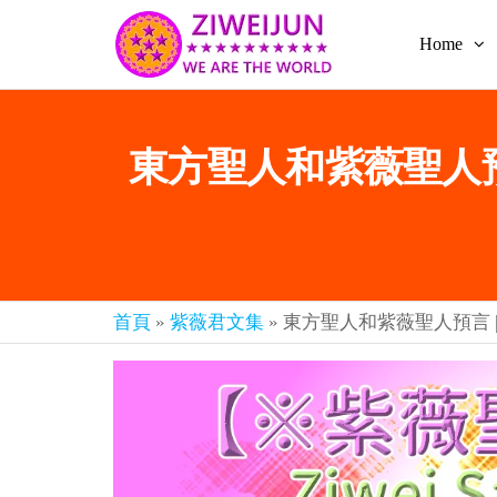
Home
2026
彌
賽
紫薇
亞
聖人
救
東方聖人和紫薇聖人預言 
世
《推
主
背
樂
章-
圖》
人
預
人
都
言-
首頁
»
紫薇君文集
»
東方聖人和紫薇聖人預言 | 第
是
紫薇
彌
君寰
賽
亞-
宇傳
個
奇官
個
都
網
是