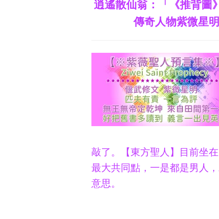
逍遙散仙翁：「《推背圖
傳奇人物紫微星
敲了。
【東方聖人】目前坐在
最大共同點，一是都是男人，
意思。