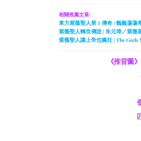
相關推薦文章:
東方紫薇聖人第 1 傳奇 | 巍巍蕩
紫薇聖人轉世傳說 | 朱元璋／紫微星
紫薇聖人讓上帝也瘋狂 | The Gods 
《推背圖》