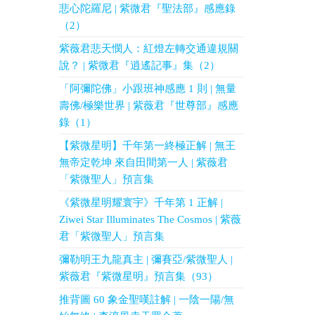
悲心陀羅尼 | 紫微君『聖法部』感應錄
（2）
紫薇君悲天憫人：紅燈左轉交通違規關
說？ | 紫微君『逍遙記事』集（2）
「阿彌陀佛」小跟班神感應 1 則 | 無量
壽佛/極樂世界 | 紫薇君『世尊部』感應
錄（1）
【紫微星明】千年第一終極正解 | 無王
無帝定乾坤 來自田間第一人 | 紫薇君
「紫微聖人」預言集
《紫微星明耀寰宇》千年第 1 正解 |
Ziwei Star Illuminates The Cosmos | 紫薇
君「紫微聖人」預言集
彌勒明王九龍真主 | 彌賽亞/紫微聖人 |
紫薇君『紫微星明』預言集（93）
推背圖 60 象金聖嘆註解 | 一陰一陽/無