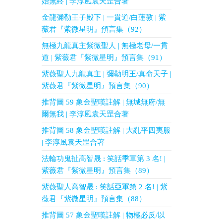
始無終 | 李淳風袁天罡合著
金龍彌勒王子殿下 | 一貫道/白蓮教 | 紫
薇君『紫微星明』預言集（92）
無極九龍真主紫微聖人 | 無極老母/一貫
道 | 紫薇君『紫微星明』預言集（91）
紫薇聖人九龍真主 | 彌勒明王/真命天子 |
紫薇君『紫微星明』預言集（90）
推背圖 59 象金聖嘆註解 | 無城無府/無
爾無我 | 李淳風袁天罡合著
推背圖 58 象金聖嘆註解 | 大亂平四夷服
| 李淳風袁天罡合著
法輪功鬼扯高智晟 : 笑話季軍第 3 名! |
紫薇君『紫微星明』預言集（89）
紫薇聖人高智晟 : 笑話亞軍第 2 名! | 紫
薇君『紫微星明』預言集（88）
推背圖 57 象金聖嘆註解 | 物極必反/以