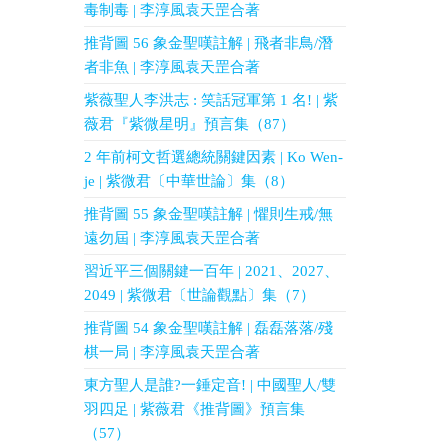
毒制毒 | 李淳風袁天罡合著
推背圖 56 象金聖嘆註解 | 飛者非鳥/潛
者非魚 | 李淳風袁天罡合著
紫薇聖人李洪志 : 笑話冠軍第 1 名! | 紫
薇君『紫微星明』預言集（87）
2 年前柯文哲選總統關鍵因素 | Ko Wen-
je | 紫微君〔中華世論〕集（8）
推背圖 55 象金聖嘆註解 | 懼則生戒/無
遠勿屆 | 李淳風袁天罡合著
習近平三個關鍵一百年 | 2021、2027、
2049 | 紫微君〔世論觀點〕集（7）
推背圖 54 象金聖嘆註解 | 磊磊落落/殘
棋一局 | 李淳風袁天罡合著
東方聖人是誰?一錘定音! | 中國聖人/雙
羽四足 | 紫薇君《推背圖》預言集
（57）