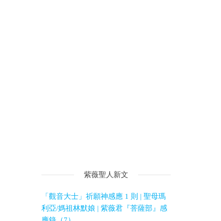
紫薇聖人新文
「觀音大士」祈願神感應 1 則 | 聖母瑪
利亞/媽祖林默娘 | 紫薇君『菩薩部』感
應錄（7）