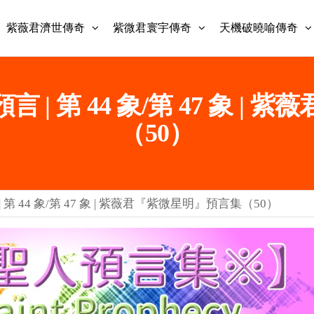
紫薇君濟世傳奇
紫微君寰宇傳奇
天機破曉喻傳奇
| 第 44 象/第 47 象 |
（50）
 44 象/第 47 象 | 紫薇君『紫微星明』預言集（50）