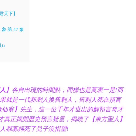
明君天下】
 第 47 象
)』
人
】各自出現的時間點，同樣也是莫衷一是!而
果就是一代新剩人換舊剩人，舊剩人死在預言
散仙翁】先生，這一位千年才世出的解預言奇才
，才真正揭開歷史預言疑雲，揭曉了【東方聖人】
人都寡婦死了兒子沒指望!