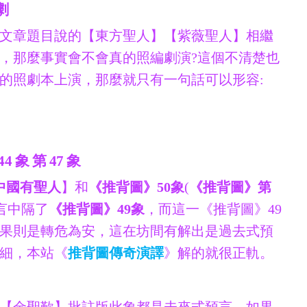
劇
文章題目說的【東方聖人】【紫薇聖人】相繼
，那麼事實會不會真的照編劇演?這個不清楚也
的照劇本上演，那麼就只有一句話可以形容:
象 第 47 象
中國有聖人
】和
《推背圖》50象
(
《推背圖》第
言中隔了
《推背圖》49象
，而這一《推背圖》49
果則是轉危為安，這在坊間有解出是過去式預
細，本站《
推背圖傳奇演譯
》解的就很正軌。