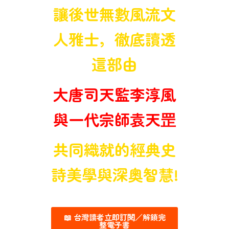
讓後世無數風流文
人雅士，徹底讀透
這部由
大唐司天監
李淳風
與一代宗師袁天罡
共同織就的經典史
詩美學與深奧智慧!
📖 台灣讀者立即訂閱／解鎖完
整電子書