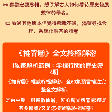
📜 喜歡宏觀思維，想了解古人如何看待歷史發展
規律的學者。
📜 看過其他版本但覺得邏輯不通，渴望尋找合
理、系統化解答的讀者。
《推背圖》全文終極解密
【獨家解析範例：字裡行間的歷史密
碼】
《推背圖》權威終極解密，全60象預言補注完
整全文解析，
是由中朝「逍遙散仙翁」匠心獨具所著!那麼是
有多權威?又是怎樣號稱終極解密?