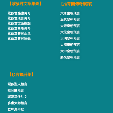
【推背圖傳奇演譯】
【紫薇君文章集錦】
紫薇君感應傳奇
大唐皇朝預言
紫薇君預言傳奇
五代皇朝預言
紫薇君世論觀點
大宋皇朝預言
紫薇君商略傳奇
大元皇朝預言
紫薇君睿智正見
紫薇君睿智語錄
大明皇朝預言
大清皇朝預言
大中皇朝預言
將來皇朝預言
【預言籤詩集】
紫薇聖人預言
推背圖預言
諸葛武侯乩文
步虛大師預言
乾坤萬年歌