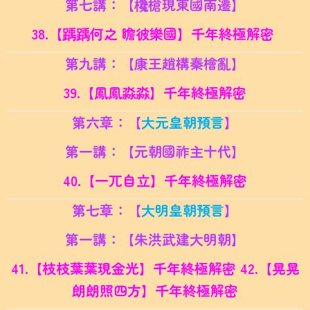
第七講：【欃槍現東國南遷】
38.【踽踽何之 瞻彼樂國】千年終極解密
第九講：【康王趙構秦檜亂】
39.【鳳鳳淼淼】千年終極解密
第六章：【
大元皇朝預言
】
第一講：【元朝國祚主十代】
40.【一兀自立】千年終極解密
第七章：【
大明皇朝預言
】
第一講：【朱洪武建大明朝】
41.【枝枝葉葉現金光】千年終極解密 42.
【晃晃
朗朗照四方】千年終極解密