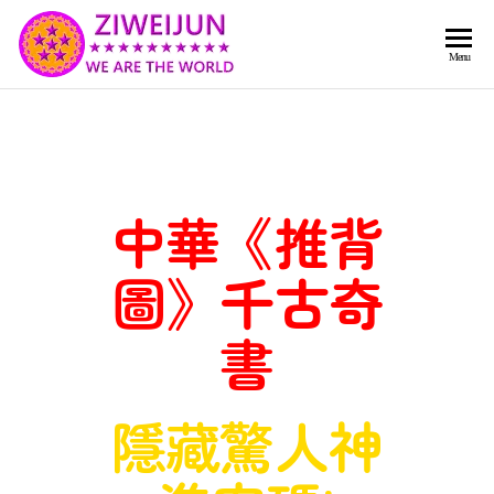
2026
彌
Menu
賽
紫薇
亞
聖人
救
世
《推
主
背
樂
中華《推背
章-
圖》
人
預
圖》千古奇
人
都
言-
是
書
紫薇
彌
君寰
賽
亞-
宇傳
隱藏驚人神
個
奇官
個
都
網
是