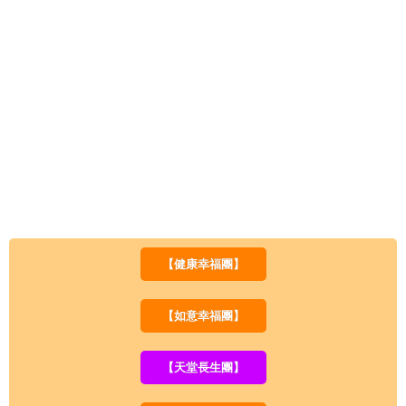
【健康幸福團】
【如意幸福團】
【天堂長生團】