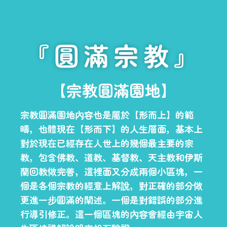
『圓滿宗教』
【宗教圓滿園地】
宗教圓滿園地內容也是屬於【形而上】的範
疇，也體現在【形而下】的人生層面，基本上
對於現在已經存在人世上的幾個最主要的宗
教，包含佛教、道教、基督教、天主教和伊斯
蘭回教做完善，這裡面又分成兩個小區塊，一
個是各個宗教的經意上解說，對正確的部分做
更進一步圓滿的闡述。一個是對錯誤的部分進
行導引修正。這一個區塊的內容會經由宇宙人