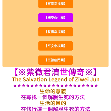
【富貴幸福團】
【極樂永生團】
【長壽幸福團】
【平安幸福團】
【五福臨門團】