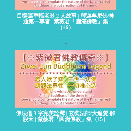
目犍連車輻老翁 2 人故事 | 釋迦牟尼佛/神
通第一尊者 | 紫薇君「圓滿佛教」集
（16）
...
佛法僧 3 字完美詮釋 | 玄奘法師/大遍覺·解
脫天 | 紫薇君「圓滿佛教」集（15）