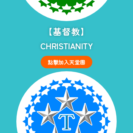
【基督教】
CHRISTIANITY
點擊加入天堂團