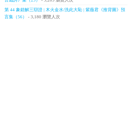
言籤詩》集（23）
- 3,203 瀏覽人次
第 44 象錯解三辯證 | 木火金水/洗此大恥 | 紫薇君《推背圖》預
言集（56）
- 3,180 瀏覽人次