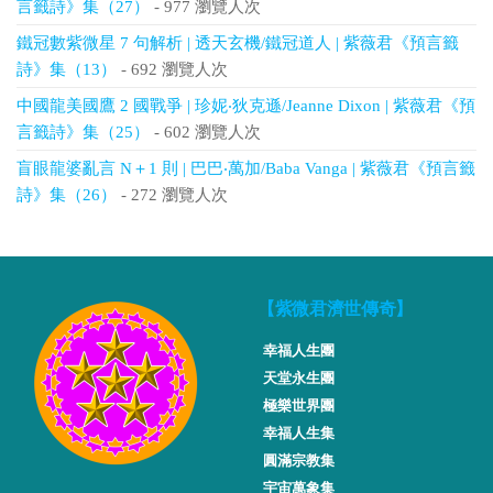
言籤詩》集（27）
- 977 瀏覽人次
鐵冠數紫微星 7 句解析 | 透天玄機/鐵冠道人 | 紫薇君《預言籤
詩》集（13）
- 692 瀏覽人次
中國龍美國鷹 2 國戰爭 | 珍妮‧狄克遜/Jeanne Dixon | 紫薇君《預
言籤詩》集（25）
- 602 瀏覽人次
盲眼龍婆亂言 N＋1 則 | 巴巴‧萬加/Baba Vanga | 紫薇君《預言籤
詩》集（26）
- 272 瀏覽人次
【紫微君濟世傳奇】
幸福人生團
天堂永生團
極樂世界團
幸福人生集
圓滿宗教集
宇宙萬象集