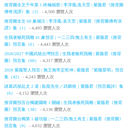
推背圖全文千年第 1 終極揭密 | 李淳風/袁天罡 | 紫薇君《推背圖
傳奇演譯》集（3）
- 4,500 瀏覽人次
推背圖全文 60 象補注 | 李淳風-袁天罡 | 紫薇君《推背圖傳奇演
譯》集（1）
- 4,495 瀏覽人次
生我者猴死我雕 41 象預言 | 一二三四/無土有主 | 紫薇君《推背
圖》預言集（6）
- 4,443 瀏覽人次
2026/2027 中國武統台灣預言 | 生我者猴死我雕 | 紫薇君《推背
圖》預言集（60）
- 4,317 瀏覽人次
2026 紫薇聖人預言 | 無王無帝定乾坤 | 紫薇君『紫微星明』預言
集（42）
- 4,243 瀏覽人次
諸葛武侯乩文 2 道 | 臥龍先生／武鄉侯｜紫薇君《預言籤詩》集
（6）
- 4,152 瀏覽人次
推背圖預言台獨建國唯 1 關鍵 | 生我者猴死我雕 | 紫薇君《推背
圖》預言集（38）
- 4,136 瀏覽人次
推背圖台獨第 1 破功版 | 一二三四/無土有主 | 紫薇君《推背圖》
預言集（9）
- 4,032 瀏覽人次