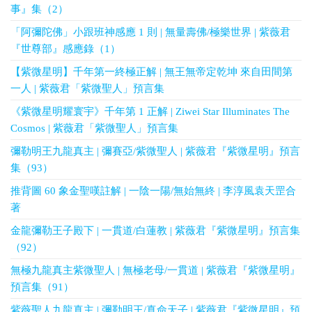
事』集（2）
「阿彌陀佛」小跟班神感應 1 則 | 無量壽佛/極樂世界 | 紫薇君
『世尊部』感應錄（1）
【紫微星明】千年第一終極正解 | 無王無帝定乾坤 來自田間第
一人 | 紫薇君「紫微聖人」預言集
《紫微星明耀寰宇》千年第 1 正解 | Ziwei Star Illuminates The
Cosmos | 紫薇君「紫微聖人」預言集
彌勒明王九龍真主 | 彌賽亞/紫微聖人 | 紫薇君『紫微星明』預言
集（93）
推背圖 60 象金聖嘆註解 | 一陰一陽/無始無終 | 李淳風袁天罡合
著
金龍彌勒王子殿下 | 一貫道/白蓮教 | 紫薇君『紫微星明』預言集
（92）
無極九龍真主紫微聖人 | 無極老母/一貫道 | 紫薇君『紫微星明』
預言集（91）
紫薇聖人九龍真主 | 彌勒明王/真命天子 | 紫薇君『紫微星明』預