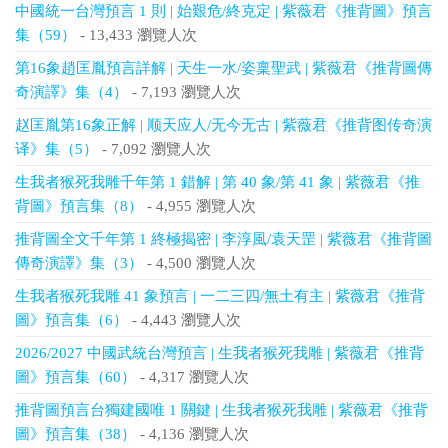
中國統一台灣預言 1 則 | 始艱危/終克定 | 紫薇君《推背圖》預言
集（59）
- 13,433 瀏覽人次
第16象趙匡胤預言詳解 | 天生一水/姿稟聖武 | 紫薇君《推背圖傳
奇演譯》集（4）
- 7,193 瀏覽人次
赵匡胤第16象正解 | 顺天应人/无今无古 | 紫薇君《推背图传奇演
译》集（5）
- 7,092 瀏覽人次
生我者猴死我雕千年第 1 錯解 | 第 40 象/第 41 象 | 紫薇君《推
背圖》預言集（8）
- 4,955 瀏覽人次
推背圖全文千年第 1 終極揭密 | 李淳風/袁天罡 | 紫薇君《推背圖
傳奇演譯》集（3）
- 4,500 瀏覽人次
生我者猴死我雕 41 象預言 | 一二三四/無土有主 | 紫薇君《推背
圖》預言集（6）
- 4,443 瀏覽人次
2026/2027 中國武統台灣預言 | 生我者猴死我雕 | 紫薇君《推背
圖》預言集（60）
- 4,317 瀏覽人次
推背圖預言台獨建國唯 1 關鍵 | 生我者猴死我雕 | 紫薇君《推背
圖》預言集（38）
- 4,136 瀏覽人次