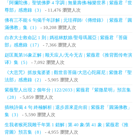
「阿彌陀佛」聖號佛夢 4 字調 | 無量壽佛/極樂世界 | 紫薇君『世
尊部』感應錄（3）
- 11,476 瀏覽人次
佛有三不能 6 句偈千年詳解 | 元珪禪師/《傳燈錄》 | 紫薇君「圓
滿佛教」集（1）
- 10,208 瀏覽人次
白衣大士救命記 1 則 | 媽祖林默娘/聖母瑪麗亞 | 紫薇君『菩薩
部』感應錄（17）
- 7,366 瀏覽人次
赵匡胤第16象正解 | 顺天应人/无今无古 | 紫薇君《推背图传奇演
译》集（5）
- 7,092 瀏覽人次
《大悲咒》抓放鬼婆婆 | 觀世音菩薩/大悲心陀羅尼 | 紫微君『聖
法部』感應錄（2）
- 5,905 瀏覽人次
紫薇聖人出現 2 個年分 | 122/2033 | 紫薇君『紫微星明』預言集
（28）
- 5,859 瀏覽人次
插秧詩偈 4 句 終極解析 | 退步原來是向前 | 紫薇君「圓滿佛教」
集（3）
- 5,590 瀏覽人次
生我者猴死我雕千年第 1 錯解 | 第 40 象/第 41 象 | 紫薇君《推
背圖》預言集（8）
- 4,955 瀏覽人次