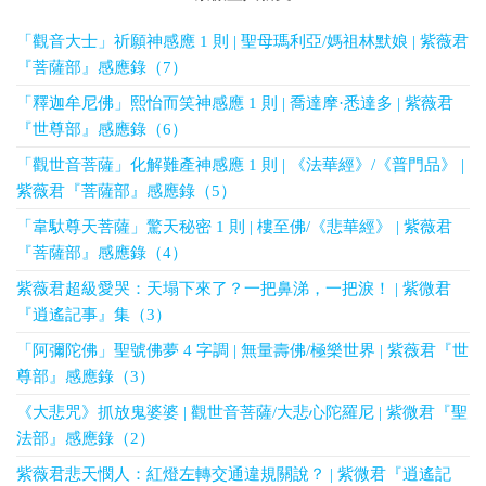
「觀音大士」祈願神感應 1 則 | 聖母瑪利亞/媽祖林默娘 | 紫薇君
『菩薩部』感應錄（7）
「釋迦牟尼佛」熙怡而笑神感應 1 則 | 喬達摩·悉達多 | 紫薇君
『世尊部』感應錄（6）
「觀世音菩薩」化解難產神感應 1 則 | 《法華經》/《普門品》 |
紫薇君『菩薩部』感應錄（5）
「韋馱尊天菩薩」驚天秘密 1 則 | 樓至佛/《悲華經》 | 紫薇君
『菩薩部』感應錄（4）
紫薇君超級愛哭：天塌下來了？一把鼻涕，一把淚！ | 紫微君
『逍遙記事』集（3）
「阿彌陀佛」聖號佛夢 4 字調 | 無量壽佛/極樂世界 | 紫薇君『世
尊部』感應錄（3）
《大悲咒》抓放鬼婆婆 | 觀世音菩薩/大悲心陀羅尼 | 紫微君『聖
法部』感應錄（2）
紫薇君悲天憫人：紅燈左轉交通違規關說？ | 紫微君『逍遙記