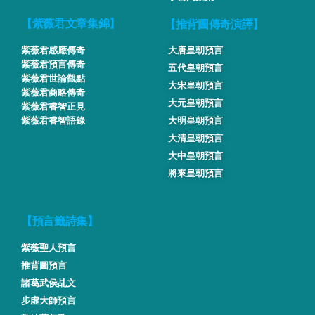
【推背圖傳奇演譯】
【紫薇君文章集錦】
紫薇君感應傳奇
大唐皇朝預言
紫薇君預言傳奇
五代皇朝預言
紫薇君世論觀點
大宋皇朝預言
紫薇君商略傳奇
大元皇朝預言
紫薇君睿智正見
紫薇君睿智語錄
大明皇朝預言
大清皇朝預言
大中皇朝預言
將來皇朝預言
【預言籤詩集】
紫薇聖人預言
推背圖預言
諸葛武侯乩文
步虛大師預言