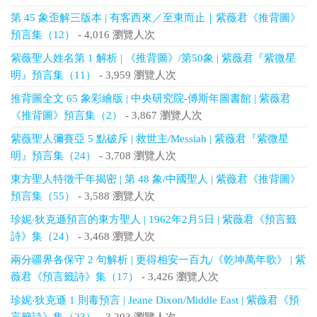
第 45 象歪解三版本 | 有客西來／至東而止｜紫薇君《推背圖》
預言集（12）
- 4,016 瀏覽人次
紫薇聖人姓名第 1 解析 | 《推背圖》/第50象 | 紫薇君『紫微星
明』預言集（11）
- 3,959 瀏覽人次
推背圖全文 65 象彩繪版 | 中央研究院-傅斯年圖書館 | 紫薇君
《推背圖》預言集（2）
- 3,867 瀏覽人次
紫薇聖人彌賽亞 5 點破斥 | 救世主/Messiah | 紫薇君『紫微星
明』預言集（24）
- 3,708 瀏覽人次
東方聖人特徵千年揭密 | 第 48 象/中國聖人 | 紫薇君《推背圖》
預言集（55）
- 3,588 瀏覽人次
珍妮‧狄克遜預言的東方聖人 | 1962年2月5日 | 紫薇君《預言籤
詩》集（24）
- 3,468 瀏覽人次
兩分疆界各保守 2 句解析 | 更得相安一百九/《乾坤萬年歌》 | 紫
薇君《預言籤詩》集（17）
- 3,426 瀏覽人次
珍妮‧狄克遜 1 則毒預言 | Jeane Dixon/Middle East | 紫薇君《預