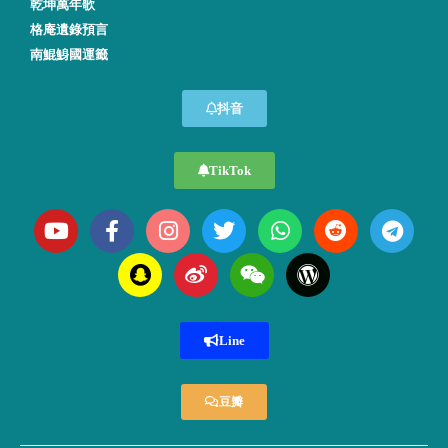
乾坤萬年歌
格庵遺錄預言
南鯤鯓國運籤
抖音
TikTok
Line
豆瓣