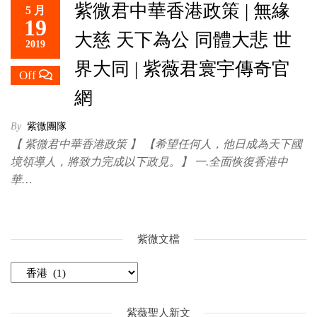
紫微君中華香港政策 | 無緣
5 月
救
19
世
大慈 天下為公 同體大悲 世
2019
主
界大同 | 紫薇君寰宇傳奇官
Off
網
By
紫微團隊
【 紫微君中華香港政策 】 【希望任何人，他日成為天下國
境領導人，將致力完成以下政見。】 一.全面恢復香港中
華…
紫微文檔
紫薇聖人新文