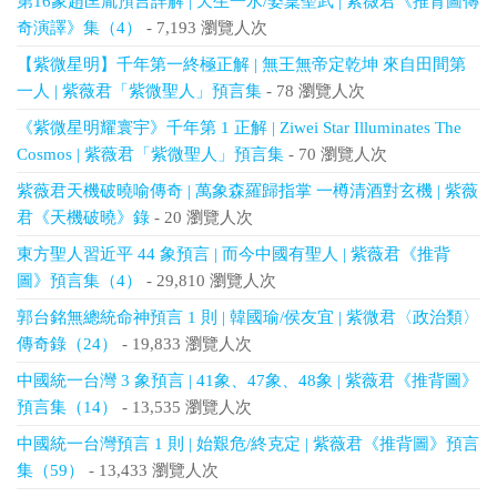
第16象趙匡胤預言詳解 | 天生一水/姿稟聖武 | 紫薇君《推背圖傳
奇演譯》集（4）
- 7,193 瀏覽人次
【紫微星明】千年第一終極正解 | 無王無帝定乾坤 來自田間第
一人 | 紫薇君「紫微聖人」預言集
- 78 瀏覽人次
《紫微星明耀寰宇》千年第 1 正解 | Ziwei Star Illuminates The
Cosmos | 紫薇君「紫微聖人」預言集
- 70 瀏覽人次
紫薇君天機破曉喻傳奇 | 萬象森羅歸指掌 一樽清酒對玄機 | 紫薇
君《天機破曉》錄
- 20 瀏覽人次
東方聖人習近平 44 象預言 | 而今中國有聖人 | 紫薇君《推背
圖》預言集（4）
- 29,810 瀏覽人次
郭台銘無總統命神預言 1 則 | 韓國瑜/侯友宜 | 紫微君〈政治類〉
傳奇錄（24）
- 19,833 瀏覽人次
中國統一台灣 3 象預言 | 41象、47象、48象 | 紫薇君《推背圖》
預言集（14）
- 13,535 瀏覽人次
中國統一台灣預言 1 則 | 始艱危/終克定 | 紫薇君《推背圖》預言
集（59）
- 13,433 瀏覽人次