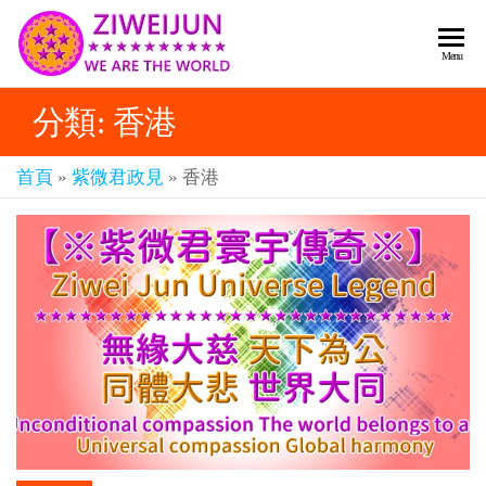
2026
彌
Menu
賽
紫薇
亞
分類:
香港
聖人
救
世
《推
主
首頁
»
紫微君政見
»
香港
背
樂
章-
圖》
人
預
人
都
言-
是
紫薇
彌
君寰
賽
亞-
宇傳
個
奇官
個
都
網
是