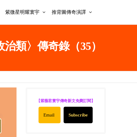
紫微星明耀寰宇
推背圖傳奇演譯
〈政治類〉傳奇錄（35）
【紫薇君寰宇傳奇新文免費訂閱】