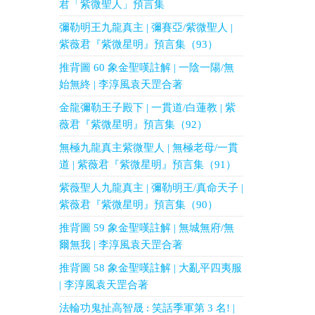
君「紫微聖人」預言集
彌勒明王九龍真主 | 彌賽亞/紫微聖人 |
紫薇君『紫微星明』預言集（93）
推背圖 60 象金聖嘆註解 | 一陰一陽/無
始無終 | 李淳風袁天罡合著
金龍彌勒王子殿下 | 一貫道/白蓮教 | 紫
薇君『紫微星明』預言集（92）
無極九龍真主紫微聖人 | 無極老母/一貫
道 | 紫薇君『紫微星明』預言集（91）
紫薇聖人九龍真主 | 彌勒明王/真命天子 |
紫薇君『紫微星明』預言集（90）
推背圖 59 象金聖嘆註解 | 無城無府/無
爾無我 | 李淳風袁天罡合著
推背圖 58 象金聖嘆註解 | 大亂平四夷服
| 李淳風袁天罡合著
法輪功鬼扯高智晟 : 笑話季軍第 3 名! |