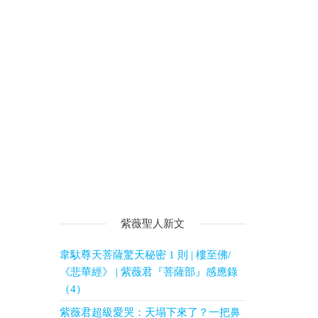
紫薇聖人新文
韋馱尊天菩薩驚天秘密 1 則 | 樓至佛/
《悲華經》 | 紫薇君『菩薩部』感應錄
（4）
紫薇君超級愛哭：天塌下來了？一把鼻