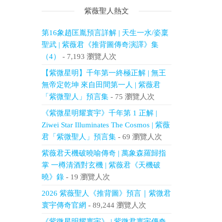
紫薇聖人熱文
第16象趙匡胤預言詳解 | 天生一水/姿稟
聖武 | 紫薇君《推背圖傳奇演譯》集
（4）
- 7,193 瀏覽人次
【紫微星明】千年第一終極正解 | 無王
無帝定乾坤 來自田間第一人 | 紫薇君
「紫微聖人」預言集
- 75 瀏覽人次
《紫微星明耀寰宇》千年第 1 正解 |
Ziwei Star Illuminates The Cosmos | 紫薇
君「紫微聖人」預言集
- 69 瀏覽人次
紫薇君天機破曉喻傳奇 | 萬象森羅歸指
掌 一樽清酒對玄機 | 紫薇君《天機破
曉》錄
- 19 瀏覽人次
2026 紫薇聖人《推背圖》預言｜紫微君
寰宇傳奇官網
- 89,244 瀏覽人次
《紫微星明耀寰宇》 | 紫微君寰宇傳奇