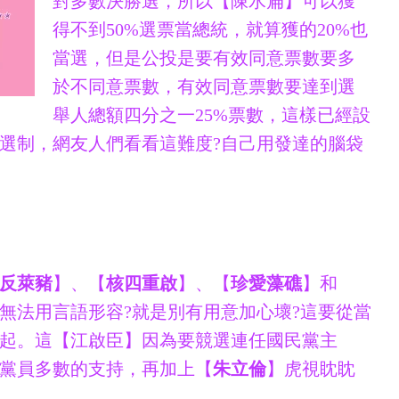
對多數決勝選，所以【陳水扁】可以獲
得不到50%選票當總統，就算獲的20%也
當選，但是公投是要有效同意票數要多
於不同意票數，有效同意票數要達到選
舉人總額四分之一25%票數，這樣已經設
選制，網友人們看看這難度?自己用發達的腦袋
反萊豬
】、【
核四重啟
】、【
珍愛藻礁
】和
無法用言語形容?就是別有用意加心壞?這要從當
起。這【江啟臣】因為要競選連任國民黨主
黨員多數的支持，再加上【
朱立倫
】虎視眈眈