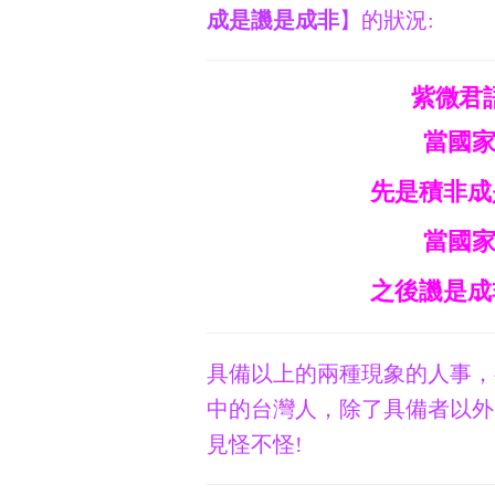
成是譏是成非
】的狀況:
紫微君
當國
先是積非成
當國
之後譏是成
具備以上的兩種現象的人事，
中的台灣人，除了具備者以外
見怪不怪!