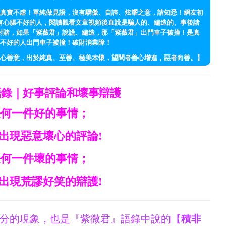
真實不虛！單純做見證，沒有驕傲、自誇、炫耀之意，請知悉！網友初
有心腸不好的人，閱讀觀看文章視頻後直說是騙人的、編造的、事後諸
對賭，如果「紫薇君」說謊、編造，那「紫薇君」出門車子被撞！是真
不好的人出門車子被撞！破財消業障！
心善意，出於純真、至善、極美本懷，望閱者善心增進，惡者向善。】
語錄｜好事評論和壞事辯護
任何一件好的事情；
出現惡意壞心的評論!
任何一件壞的事情；
出現荒謬好笑的辯護!
分的現象，也是『紫微君』語錄中說的【
積非