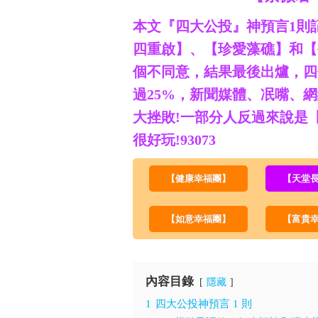
本文『四大公投』神預言1則
四重啟】、【珍愛藻礁】和【
個不同意，結果最後出爐，四
過25%，新聞媒體、冺嘴、
大挫敗!一部分人反過來說是
很好玩!93073
【健康幸福團】
【天堂
【如意幸福團】
【富貴
內容目錄
隱藏
1
四大公投神預言 1 則