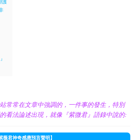
辯護
非
）』
站常常在文章中強調的，一件事的發生，特別
的看法論述出現，就像『紫微君』語錄中說的:
紫薇君神奇感應預言聲明】