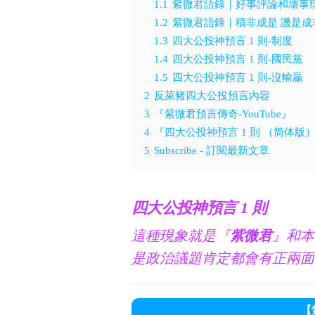
1.1
紫微君語錄｜好事評論和壞事
1.2
紫微君語錄｜積非成是 譏是成
1.3
四大公投神預言 1 則-制度
1.4
四大公投神預言 1 則-國民黨
1.5
四大公投神預言 1 則-沒輸贏
2
反萊豬四大公投預言內容
3
『紫微君預言傳奇-YouTube』
4
『四大公投神預言 1 則 （简体版
5
Subscribe - 訂閱最新文章
四大公投神預言 1 則
這種現象就是『
紫微君
』和本
是政治議題肯定都會有正兩面
【