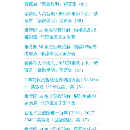
紫薇君『紫微星明』預言集（89）
紫薇聖人高智晟 : 笑話亞軍第 2 名! | 紫
薇君『紫微星明』預言集（88）
推背圖 57 象金聖嘆註解 | 物極必反/以
毒制毒 | 李淳風袁天罡合著
推背圖 56 象金聖嘆註解 | 飛者非鳥/潛
者非魚 | 李淳風袁天罡合著
紫薇聖人李洪志 : 笑話冠軍第 1 名! | 紫
薇君『紫微星明』預言集（87）
2 年前柯文哲選總統關鍵因素 | Ko Wen-
je | 紫微君〔中華世論〕集（8）
推背圖 55 象金聖嘆註解 | 懼則生戒/無
遠勿屆 | 李淳風袁天罡合著
習近平三個關鍵一百年 | 2021、2027、
2049 | 紫微君〔世論觀點〕集（7）
推背圖 54 象金聖嘆註解 | 磊磊落落/殘