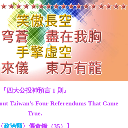
『四大公投神預言 1 則』
out Taiwan’s Four Referendums That Came
True.
〈
政治類
〉傳奇錄（35）】