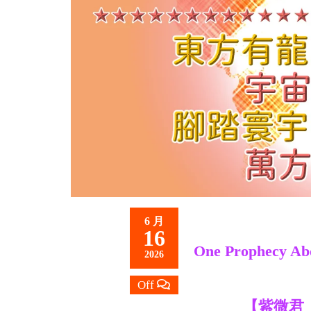
救
世
主
6 月
16
One Prophecy Ab
2026
Off
【紫微君