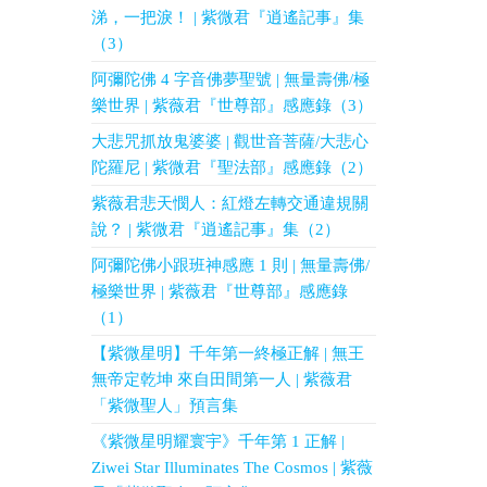
涕，一把淚！ | 紫微君『逍遙記事』集
（3）
阿彌陀佛 4 字音佛夢聖號 | 無量壽佛/極
樂世界 | 紫薇君『世尊部』感應錄（3）
大悲咒抓放鬼婆婆 | 觀世音菩薩/大悲心
陀羅尼 | 紫微君『聖法部』感應錄（2）
紫薇君悲天憫人：紅燈左轉交通違規關
說？ | 紫微君『逍遙記事』集（2）
阿彌陀佛小跟班神感應 1 則 | 無量壽佛/
極樂世界 | 紫薇君『世尊部』感應錄
（1）
【紫微星明】千年第一終極正解 | 無王
無帝定乾坤 來自田間第一人 | 紫薇君
「紫微聖人」預言集
《紫微星明耀寰宇》千年第 1 正解 |
Ziwei Star Illuminates The Cosmos | 紫薇