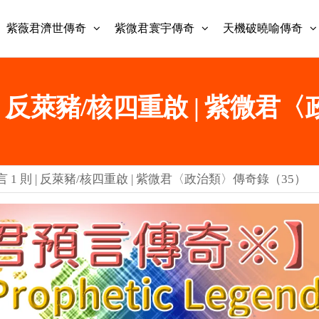
紫薇君濟世傳奇
紫微君寰宇傳奇
天機破曉喻傳奇
 | 反萊豬/核四重啟 | 紫微君
1 則 | 反萊豬/核四重啟 | 紫微君〈政治類〉傳奇錄（35）