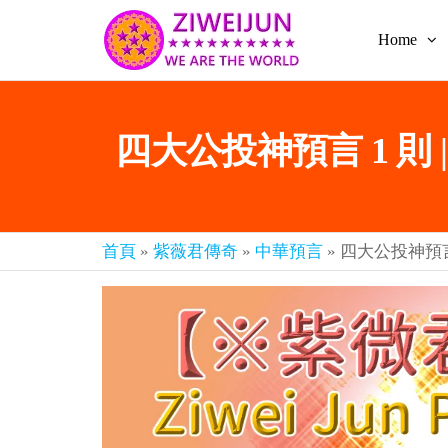
Home
2026
彌
賽
紫薇
亞
聖人
救
四大公投神預言 1 則
世
《推
主
背
樂
章-
圖》
人
預
人
首頁
»
紫薇君傳奇
»
中華預言
»
四大公投神預言 
都
言-
是
紫薇
彌
君寰
賽
亞-
宇傳
個
奇官
個
都
網
是