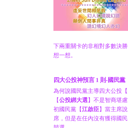
下兩重關卡的非相對多數決勝
想一想。
四大公投神預言 1 則-國民黨
為何說國民黨主導四大公投【
【
公投綁大選
】不是智商堪慮
初國民黨【
江啟臣
】當主席說
席，但是在任內沒有獲得國民
競選。