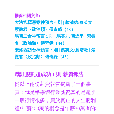
推薦相關文章:
大法官釋憲案神預言 6 則 | 賴清德/蔡英文 |
紫微君〈政治類〉傳奇錄（43）
馬習二會神預言 1 則 | 馬英九/習近平 | 紫微
君〈政治類〉傳奇錄（44）
裴洛西訪台神預言 2 則 | 蔡英文/龐培歐 | 紫
微君〈政治類〉傳奇錄（45）
職涯規劃超成功 1 則-薪資報告
從以上兩份薪資報告揭露了一個事
實；就是半導體行業薪資真的是超乎
一般行情很多，屬於真正的人生勝利
組!年薪150萬的概念是年薪30萬者的5