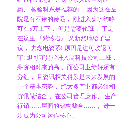
药、 检验科系是推荐的， 因为这在医
院是有不错的待遇， 刚进入薪水约略
可在5万上下， 但是需要轮班， 于是
在这里 『紫薇君』 又断然地给了建
议， 去念电资系! 原因是进可攻退可
守! 退可守是指进入高科技公司上班，
薪资相对来的高， 而公司业绩好还有
分红， 且资讯相关科系是未来发展的
一个基本态势， 绝大多产业都必须和
资讯做结合， 在公司管理运作、 生产
行销……层面的架构整合……， 进一
步成为公司运作核心。