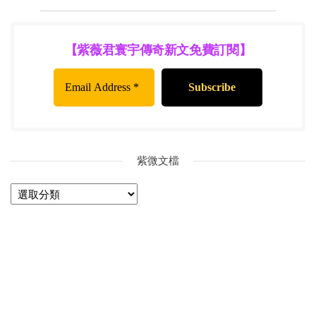
【紫薇君寰宇傳奇新文免費訂閱】
紫微文檔