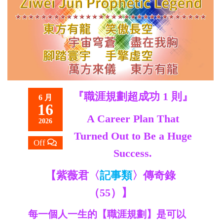
救
世
主
『職涯規劃超成功 1 則』
6 月
16
A Career Plan That
2026
Turned Out to Be a Huge
Off
Success.
【紫薇君〈
記事類
〉傳奇錄
（55）】
每一個人一生的【職涯規劃】是可以