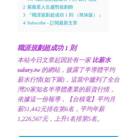
2
紫薇君人生趨勢規劃師
3
『職涯規劃超成功 1 則 （简体版） 』
4
Subscribe - 訂閱最新文章
職涯規劃超成功 1 則
本站今日文章起因於有一家
比薪水
salary.tw
的網站，披露了半導體平均
薪水行情(如下圖)，這當中臚列了全台
灣20家知名半導體產業的薪資行情，
依據這一份報導，【台積電】平均月
薪51,442元排在第6名，平均年薪
1,226,567元，上升1名排第5名。