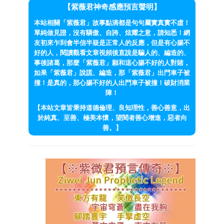
【紫薇君神奇感應預言聲明】
本站相關「紫薇君」故事點滴都是句句屬實真實不虛！
單純做見證，沒有驕傲、自誇、炫耀之意，請知悉！網
友初來乍到會半信半疑是正常人的反應，但是有心腸不
好的人，閱讀觀看文章視頻後直說是騙人的、編造的、
事後諸葛，那麼「紫薇君」願和這心腸不好的人對賭，
如果「紫薇君」說謊、編造，那「紫薇君」出門車子被
撞！是真的，那心腸不好的人出門車子被撞！破財消業
障！
【本站文章皆秉持道德倫理、良知理性，善心善意，出
於純真、至善、極美本懷，望閱者善心增進，惡者向
善。】