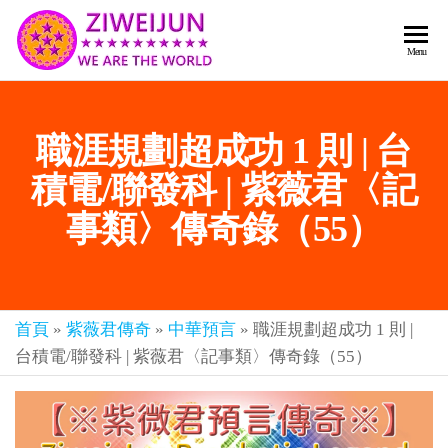
2026
彌
Menu
賽
紫薇
亞
聖人
救
職涯規劃超成功 1 則 | 台
世
《推
主
背
積電/聯發科 | 紫薇君〈記
樂
章-
圖》
事類〉傳奇錄（55）
人
預
人
都
言-
是
紫薇
彌
首頁
»
紫薇君傳奇
»
中華預言
»
職涯規劃超成功 1 則 |
君寰
賽
台積電/聯發科 | 紫薇君〈記事類〉傳奇錄（55）
亞-
宇傳
個
奇官
個
都
網
是