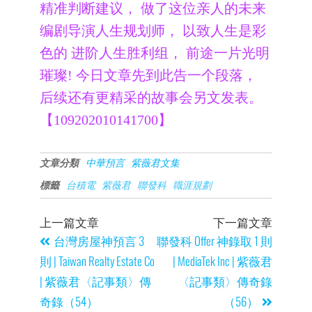
精准判断建议， 做了这位亲人的未来
编剧导演人生规划师， 以致人生是彩
色的 进阶人生胜利组， 前途一片光明
璀璨! 今日文章先到此告一个段落，
后续还有更精采的故事会另文发表。
【109202010141700】
文章分類
中華預言
紫薇君文集
標籤
台積電
紫薇君
聯發科
職涯規劃
上一篇文章
下一篇文章
台灣房屋神預言 3
聯發科 Offer 神錄取 1 則
則 | Taiwan Realty Estate Co
| MediaTek Inc | 紫薇君
| 紫薇君〈記事類〉傳
〈記事類〉傳奇錄
奇錄（54）
（56）