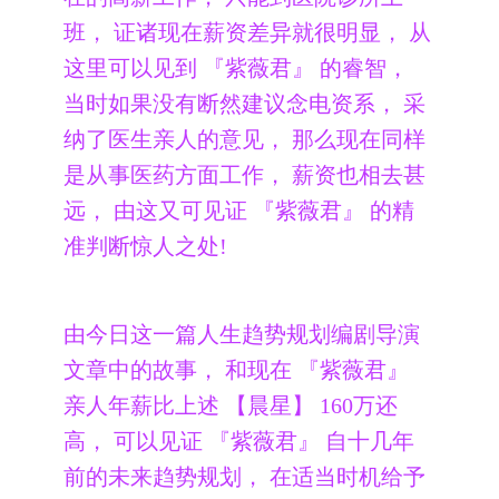
班， 证诸现在薪资差异就很明显， 从
这里可以见到 『紫薇君』 的睿智，
当时如果没有断然建议念电资系， 采
纳了医生亲人的意见， 那么现在同样
是从事医药方面工作， 薪资也相去甚
远， 由这又可见证 『紫薇君』 的精
准判断惊人之处!
由今日这一篇人生趋势规划编剧导演
文章中的故事， 和现在 『紫薇君』
亲人年薪比上述 【晨星】 160万还
高， 可以见证 『紫薇君』 自十几年
前的未来趋势规划， 在适当时机给予