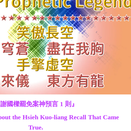
謝國樑罷免案神預言 1 則』
out the Hsieh Kuo-liang Recall That Came
True.