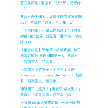
悲心陀羅尼 | 紫微君『聖法部』感應錄
（2）
紫薇君悲天憫人：紅燈左轉交通違規關
說？ | 紫微君『逍遙記事』集（2）
「阿彌陀佛」小跟班神感應 1 則 | 無量
壽佛/極樂世界 | 紫薇君『世尊部』感應
錄（1）
【紫微星明】千年第一終極正解 | 無王
無帝定乾坤 來自田間第一人 | 紫薇君
「紫微聖人」預言集
《紫微星明耀寰宇》千年第 1 正解 |
Ziwei Star Illuminates The Cosmos | 紫薇
君「紫微聖人」預言集
彌勒明王九龍真主 | 彌賽亞/紫微聖人 |
紫薇君『紫微星明』預言集（93）
推背圖 60 象金聖嘆註解 | 一陰一陽/無