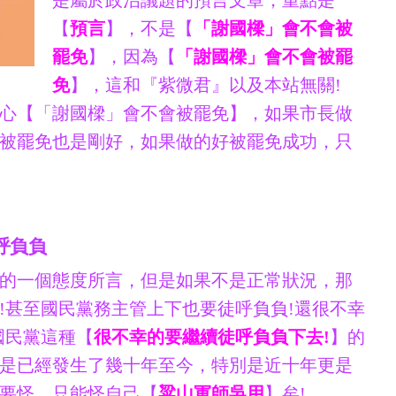
是屬於政治議題的預言文章，重點是
【
預言
】，不是【
「謝國樑」會不會被
罷免
】，因為【
「謝國樑」會不會被罷
免
】，這和『紫微君』以及本站無關!
心【「謝國樑」會不會被罷免】，如果市長做
被罷免也是剛好，如果做的好被罷免成功，只
呼負負
的一個態度所言，但是如果不是正常狀況，那
!甚至國民黨務主管上下也要徒呼負負!還很不幸
國民黨這種【
很不幸的要繼續徒呼負負下去!
】的
是已經發生了幾十年至今，特別是近十年更是
要怪，只能怪自己【
粱山軍師吳用
】矣!