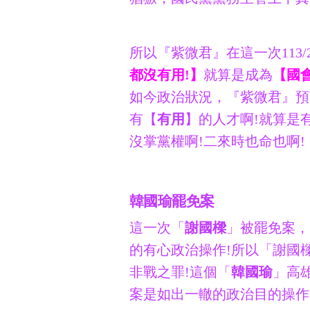
所以『紫微君』在這一次113/
都沒有用!】
就算是成為
【國
如今政治狀況，『紫微君』預
有【
有用
】的人才啊!就算是
沒掌黨權啊!二來時也命也啊!
韓國瑜罷免案
這一次「
謝國樑
」被罷免案，
的有心政治操作!所以「謝國
非戰之罪!這個「
韓國瑜
」高
案是如出一轍的政治目的操作