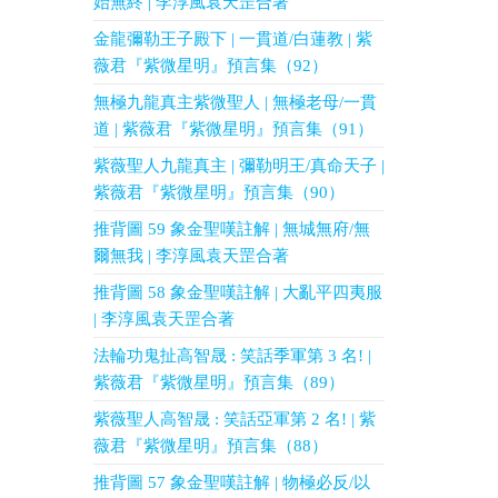
始無終 | 李淳風袁天罡合著
金龍彌勒王子殿下 | 一貫道/白蓮教 | 紫
薇君『紫微星明』預言集（92）
無極九龍真主紫微聖人 | 無極老母/一貫
道 | 紫薇君『紫微星明』預言集（91）
紫薇聖人九龍真主 | 彌勒明王/真命天子 |
紫薇君『紫微星明』預言集（90）
推背圖 59 象金聖嘆註解 | 無城無府/無
爾無我 | 李淳風袁天罡合著
推背圖 58 象金聖嘆註解 | 大亂平四夷服
| 李淳風袁天罡合著
法輪功鬼扯高智晟 : 笑話季軍第 3 名! |
紫薇君『紫微星明』預言集（89）
紫薇聖人高智晟 : 笑話亞軍第 2 名! | 紫
薇君『紫微星明』預言集（88）
推背圖 57 象金聖嘆註解 | 物極必反/以