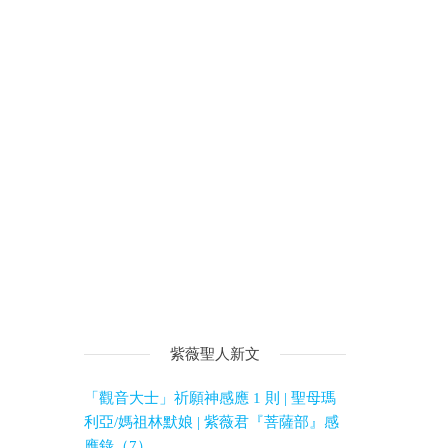
紫薇聖人新文
「觀音大士」祈願神感應 1 則 | 聖母瑪
利亞/媽祖林默娘 | 紫薇君『菩薩部』感
應錄（7）