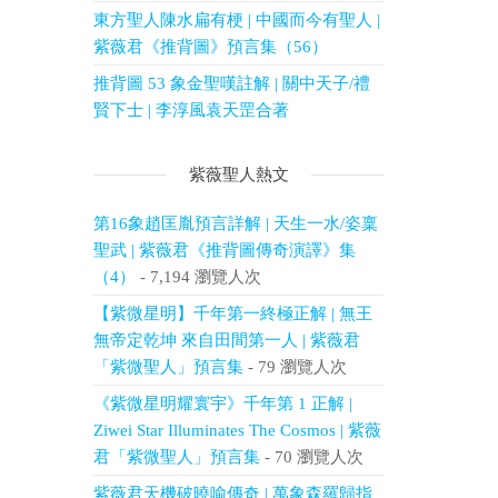
東方聖人陳水扁有梗 | 中國而今有聖人 |
紫薇君《推背圖》預言集（56）
推背圖 53 象金聖嘆註解 | 關中天子/禮
賢下士 | 李淳風袁天罡合著
紫薇聖人熱文
第16象趙匡胤預言詳解 | 天生一水/姿稟
聖武 | 紫薇君《推背圖傳奇演譯》集
（4）
- 7,194 瀏覽人次
【紫微星明】千年第一終極正解 | 無王
無帝定乾坤 來自田間第一人 | 紫薇君
「紫微聖人」預言集
- 79 瀏覽人次
《紫微星明耀寰宇》千年第 1 正解 |
Ziwei Star Illuminates The Cosmos | 紫薇
君「紫微聖人」預言集
- 70 瀏覽人次
紫薇君天機破曉喻傳奇 | 萬象森羅歸指