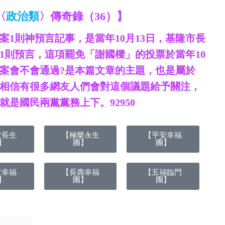
〈
政治類
〉傳奇錄（36）】
1則神預言記事，是當年10月13日，基隆市長
1則預言，這項罷免「謝國樑」的投票於當年10
免案會不會通過?是本篇文章的主題，也是屬於
相信有很多網友人們會對這個議題給予關注，
就是國民兩黨黨務上下
。92950
堂長生
【極樂永生
【平安幸福
】
團】
團】
貴幸福
【長壽幸福
【五福臨門
】
團】
團】