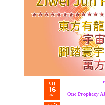
救
世
主
『
6 月
16
One Prophecy Ab
2026