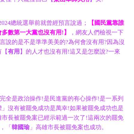
2024總統選舉前就曾經預言說過；
【國民黨靠誰
會多數第一大黨也沒有用!】
，網友人們檢視一下
言說的是不是準準美美的?為何會沒有用?因為沒
有【
有用
】的人才也沒有用!這又是怎麼說?一來
完全是政治操作!是民進黨的有心操作!是一系列
樑」沒有被罷免成功是萬幸!如果被罷免成功也是
雄市長被罷免案已經示範過一次了!這兩次的罷免
，「
韓國瑜
」高雄市長被罷免案也成功。