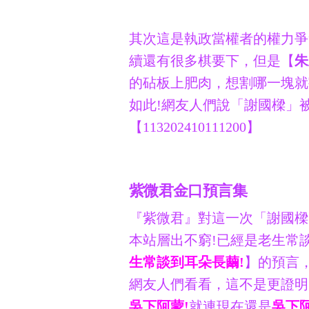
其次這是執政當權者的權力爭
續還有很多棋要下，但是【
朱
的砧板上肥肉，想割哪一塊就
如此!網友人們說「謝國樑」
【113202410111200】
紫微君金口預言集
『紫微君』對這一次「謝國樑
本站層出不窮!已經是老生常
生常談到耳朵長繭!
】的預言
網友人們看看，這不是更證明
吳下阿蒙!
就連現在還是
吳下阿