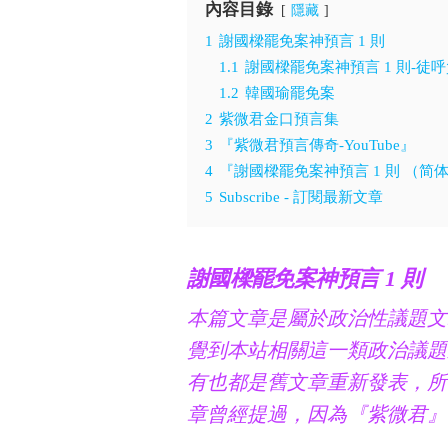
內容目錄
隱藏
1
謝國樑罷免案神預言 1 則
1.1
謝國樑罷免案神預言 1 則-徒
1.2
韓國瑜罷免案
2
紫微君金口預言集
3
『紫微君預言傳奇-YouTube』
4
『謝國樑罷免案神預言 1 則 （简
5
Subscribe - 訂閱最新文章
謝國樑罷免案神預言 1 則
本篇文章是屬於政治性議題文
覺到本站相關這一類政治議題
有也都是舊文章重新發表，所
章曾經提過，因為『紫微君』