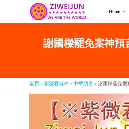
Home
2026
彌
賽
紫薇
亞
聖人
救
謝國樑罷免案神預言 
世
《推
主
背
樂
章-
圖》
人
預
人
都
言-
首頁
»
紫薇君傳奇
»
中華預言
»
謝國樑罷免案神
是
紫薇
彌
君寰
賽
亞-
宇傳
個
奇官
個
都
網
是