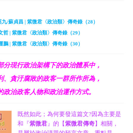
英九/蘇貞昌 | 紫微君〈政治類〉傳奇錄（28）
柯文哲 | 紫微君〈政治類〉傳奇錄（29）
鄭運鵬 | 紫微君〈政治類〉傳奇錄（30）
部分現行政治架構下的政治體系中，
利、貪汙腐敗的政客一群所作所為，
的政治政客人物和政治運作方式。
既然如此；為何要發這篇文?因為主要是
和『
紫微君
』的【
紫微君傳奇
】相關，