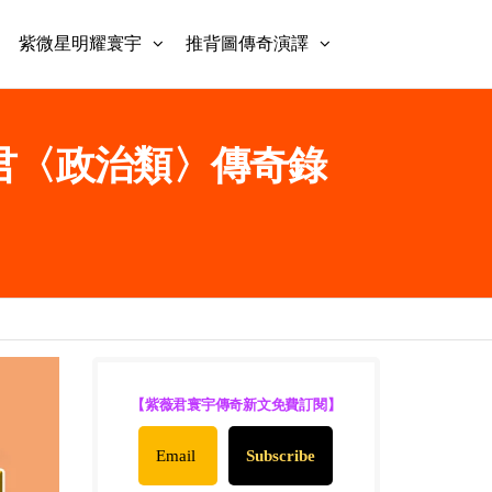
紫微星明耀寰宇
推背圖傳奇演譯
紫微君〈政治類〉傳奇錄
【紫薇君寰宇傳奇新文免費訂閱】