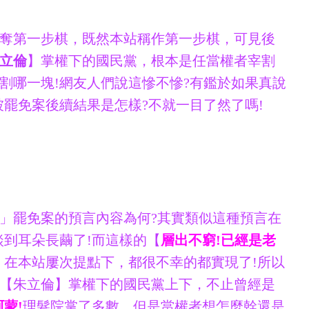
奪第一步棋，既然本站稱作第一步棋，可見後
立倫
】掌權下的國民黨，根本是任當權者宰割
割哪一塊!網友人們說這慘不慘?有鑑於如果真說
被罷免案後續結果是怎樣?不就一目了然了嗎!
」罷免案的預言內容為何?其實類似這種預言在
談到耳朵長繭了!而這樣的【
層出不窮!已經是老
，在本站屢次提點下，都很不幸的都實現了!所以
【朱立倫】掌權下的國民黨上下，不止曾經是
蒙!
理髮院掌了多數，但是當權者想怎麼幹還是