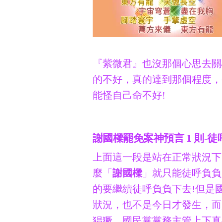
『紫微君』也沒那個心思去關
的不好，真的達到那個程度，
能怪自己命不好!
謝國樑罷免案神預言 1 則-徒
上面這一段是站在正常狀況下
麼「
謝國樑
」就只能徒呼負負
的要繼續徒呼負負下去!但是
狀況，也不是今日才發生，而
猖獗，國民黨黨務主管上下真