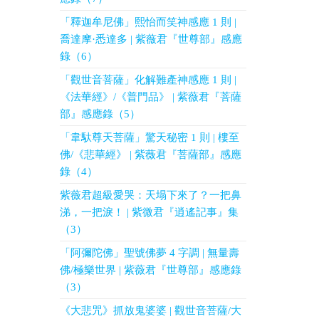
「釋迦牟尼佛」熙怡而笑神感應 1 則 |
喬達摩·悉達多 | 紫薇君『世尊部』感應
錄（6）
「觀世音菩薩」化解難產神感應 1 則 |
《法華經》/《普門品》 | 紫薇君『菩薩
部』感應錄（5）
「韋馱尊天菩薩」驚天秘密 1 則 | 樓至
佛/《悲華經》 | 紫薇君『菩薩部』感應
錄（4）
紫薇君超級愛哭：天塌下來了？一把鼻
涕，一把淚！ | 紫微君『逍遙記事』集
（3）
「阿彌陀佛」聖號佛夢 4 字調 | 無量壽
佛/極樂世界 | 紫薇君『世尊部』感應錄
（3）
《大悲咒》抓放鬼婆婆 | 觀世音菩薩/大