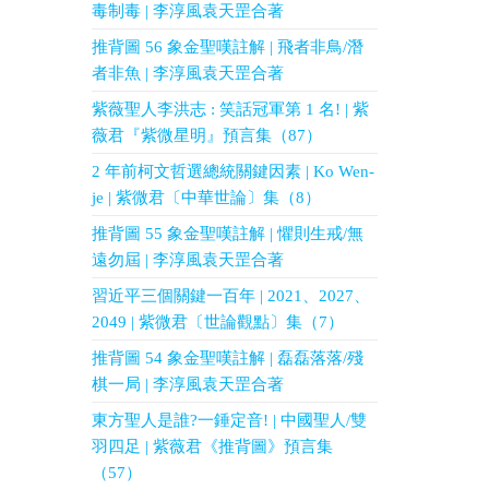
毒制毒 | 李淳風袁天罡合著
推背圖 56 象金聖嘆註解 | 飛者非鳥/潛
者非魚 | 李淳風袁天罡合著
紫薇聖人李洪志 : 笑話冠軍第 1 名! | 紫
薇君『紫微星明』預言集（87）
2 年前柯文哲選總統關鍵因素 | Ko Wen-
je | 紫微君〔中華世論〕集（8）
推背圖 55 象金聖嘆註解 | 懼則生戒/無
遠勿屆 | 李淳風袁天罡合著
習近平三個關鍵一百年 | 2021、2027、
2049 | 紫微君〔世論觀點〕集（7）
推背圖 54 象金聖嘆註解 | 磊磊落落/殘
棋一局 | 李淳風袁天罡合著
東方聖人是誰?一錘定音! | 中國聖人/雙
羽四足 | 紫薇君《推背圖》預言集
（57）