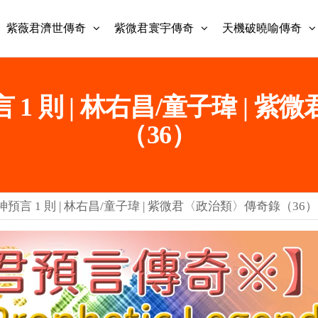
紫薇君濟世傳奇
紫微君寰宇傳奇
天機破曉喻傳奇
1 則 | 林右昌/童子瑋 | 
（36）
預言 1 則 | 林右昌/童子瑋 | 紫微君〈政治類〉傳奇錄（36）