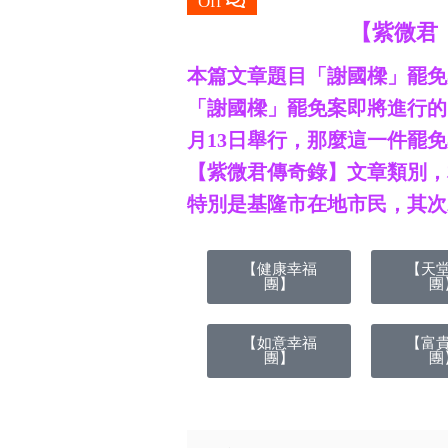
Off
【紫微君
本篇文章題目「謝國樑」罷免案
「謝國樑」罷免案即將進行的
月13日舉行，那麼這一件罷
【
紫微君傳奇錄】文章類別，
特別是基隆市在地市民，其次
【健康幸福
【天
團】
團
【如意幸福
【富
團】
團