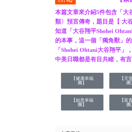
Off
本篇文章來介紹5件包含「大谷翔
類〉預言傳奇，題目是【 大谷
知道「大谷翔平Shohei Oh
的本事，這一個「獨角獸」的
「Shohei Ohtani大
中美日職都是有目共睹，有言必
【健康幸福
【天
團】
團
【如意幸福
【富
團】
團