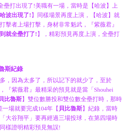
全壘打出現了!美職有一場，當時是【哈波】上
哈波出現了!
】同樣場景再度上演，【哈波】就
打擊者上場打擊，身材非常魁武，『紫薇君』
到就全壘打了!
】，精彩預見再度上演，全壘打
比魯斯紀錄
多，因為太多了，所以記下的就少了，至於
 ，『紫薇君』最精采的預見就是當「Shouhei
貝比魯斯
】雙位數勝投和雙位數全壘打時，那時
一場就要完成104年【
貝比魯斯
】紀錄，當時
「大谷翔平」要再經過三場投球，在第四場時
同樣證明精彩預見無誤!