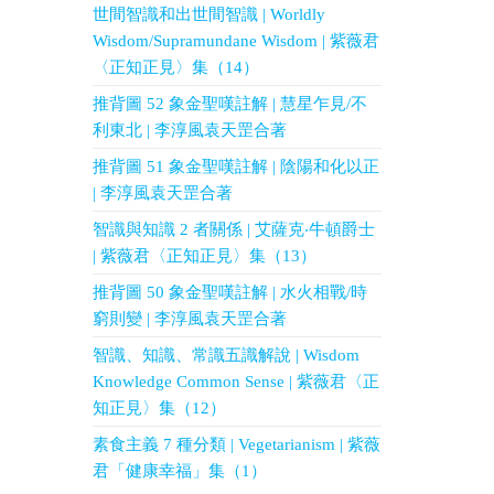
世間智識和出世間智識 | Worldly
Wisdom/Supramundane Wisdom | 紫薇君
〈正知正見〉集（14）
推背圖 52 象金聖嘆註解 | 慧星乍見/不
利東北 | 李淳風袁天罡合著
推背圖 51 象金聖嘆註解 | 陰陽和化以正
| 李淳風袁天罡合著
智識與知識 2 者關係 | 艾薩克‧牛頓爵士
| 紫薇君〈正知正見〉集（13）
推背圖 50 象金聖嘆註解 | 水火相戰/時
窮則變 | 李淳風袁天罡合著
智識、知識、常識五識解說 | Wisdom
Knowledge Common Sense | 紫薇君〈正
知正見〉集（12）
素食主義 7 種分類 | Vegetarianism | 紫薇
君「健康幸福」集（1）