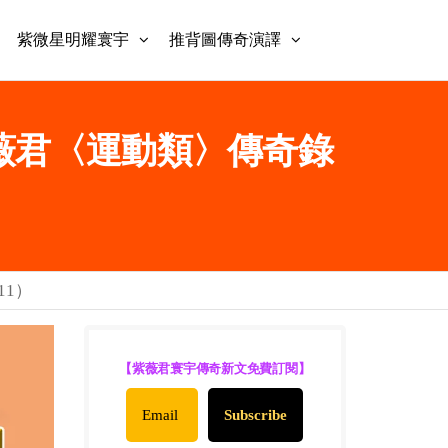
紫微星明耀寰宇
推背圖傳奇演譯
 | 紫薇君〈運動類〉傳奇錄
11）
【紫薇君寰宇傳奇新文免費訂閱】