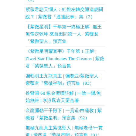
紫薇君悲天憫人：紅燈左轉交通違規關
說？ | 紫微君『逍遙記事』集（2）
【紫微星明】千年第一終極正解 | 無王
無帝定乾坤 來自田間第一人 | 紫薇君
「紫微聖人」預言集
《紫微星明耀寰宇》千年第 1 正解 |
Ziwei Star Illuminates The Cosmos | 紫薇
君「紫微聖人」預言集
彌勒明王九龍真主 | 彌賽亞/紫微聖人 |
紫薇君『紫微星明』預言集（93）
推背圖 60 象金聖嘆註解 | 一陰一陽/無
始無終 | 李淳風袁天罡合著
金龍彌勒王子殿下 | 一貫道/白蓮教 | 紫
薇君『紫微星明』預言集（92）
無極九龍真主紫微聖人 | 無極老母/一貫
道 | 紫薇君『紫微星明』預言集（91）