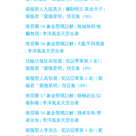
紫薇聖人九龍真主 | 彌勒明王/真命天子 |
紫薇君『紫微星明』預言集（90）
推背圖 59 象金聖嘆註解 | 無城無府/無
爾無我 | 李淳風袁天罡合著
推背圖 58 象金聖嘆註解 | 大亂平四夷服
| 李淳風袁天罡合著
法輪功鬼扯高智晟 : 笑話季軍第 3 名! |
紫薇君『紫微星明』預言集（89）
紫薇聖人高智晟 : 笑話亞軍第 2 名! | 紫
薇君『紫微星明』預言集（88）
推背圖 57 象金聖嘆註解 | 物極必反/以
毒制毒 | 李淳風袁天罡合著
推背圖 56 象金聖嘆註解 | 飛者非鳥/潛
者非魚 | 李淳風袁天罡合著
紫薇聖人李洪志 : 笑話冠軍第 1 名! | 紫