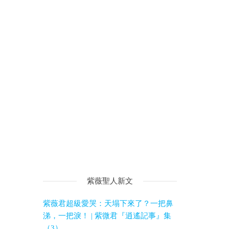
紫薇聖人新文
紫薇君超級愛哭：天塌下來了？一把鼻
涕，一把淚！ | 紫微君『逍遙記事』集
（3）