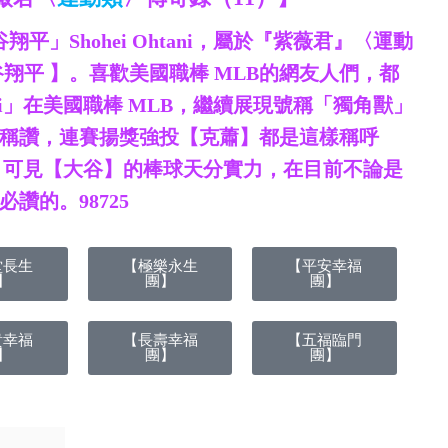
平」Shohei Ohtani，屬於『紫薇君』〈運動
翔平 】。喜歡美國職棒 MLB的網友人們，都
tani」在美國職棒 MLB，繼續展現號稱「獨角獸」
稱讚，連賽揚獎強投【克蕭】都是這樣稱呼
谷翔平」，可見【大谷】的棒球天分實力，在目前不論是
讚的。98725
堂長生
【極樂永生
【平安幸福
】
團】
團】
貴幸福
【長壽幸福
【五福臨門
】
團】
團】