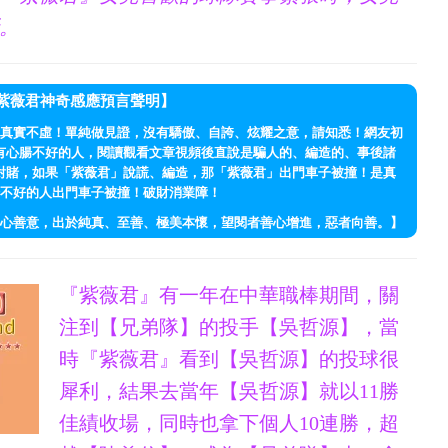
。
紫薇君神奇感應預言聲明】
真實不虛！單純做見證，沒有驕傲、自誇、炫耀之意，請知悉！網友初
有心腸不好的人，閱讀觀看文章視頻後直說是騙人的、編造的、事後諸
對賭，如果「紫薇君」說謊、編造，那「紫薇君」出門車子被撞！是真
不好的人出門車子被撞！破財消業障！
心善意，出於純真、至善、極美本懷，望閱者善心增進，惡者向善。】
『紫薇君』有一年在中華職棒期間，關
注到【兄弟隊】的投手【吳哲源】，當
時『紫薇君』看到【吳哲源】的投球很
犀利，結果去當年【吳哲源】就以11勝
佳績收場，同時也拿下個人10連勝，超