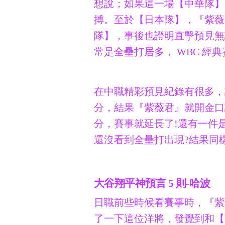
想說；如果這一場【中華隊】
搏。
至於【日本隊】，『紫薇
隊】，事後也證明直擊預見無
常是全壘打居多， WBC 經
在中職精彩預見紀錄有很多，
分，結果『紫薇君』就開金口
分，賽事就延長了!還有一件
還沒看到全壘打出現?結果同
大谷翔平神預言 5 則-哈波
日職前些時候看賽事時，『紫
了一下這位洋將，發覺到和【