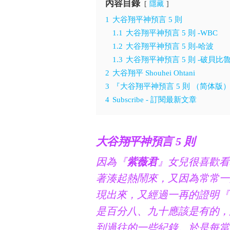
內容目錄
隱藏
1
大谷翔平神預言 5 則
1.1
大谷翔平神預言 5 則 -WBC
1.2
大谷翔平神預言 5 則-哈波
1.3
大谷翔平神預言 5 則 -破貝比
2
大谷翔平 Shouhei Ohtani
3
『大谷翔平神預言 5 則 （简体版
4
Subscribe - 訂閱最新文章
大谷翔平神預言 5 則
因為『
紫薇君
』女兒很喜歡看
著湊起熱鬧來，又因為常常一
現出來，又經過一再的證明『
是百分八、九十應該是有的，
到過往的一些紀錄。於是每當