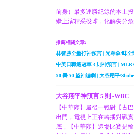
前身）最多連勝紀錄的本土投手
繼上演精采投球，化解失分危
推薦相關文章:
林智勝全壘打神預言 | 兄弟象/味全
中美日職總冠軍 3 則神預言 | MLB 
50 轟 50 盜神編劇 | 大谷翔平/Shoh
大谷翔平神預言 5 則 -WBC
【中華隊】最後一戰對【古巴
出門，電視上正在轉播對戰實
底，【中華隊】這場比賽是輸