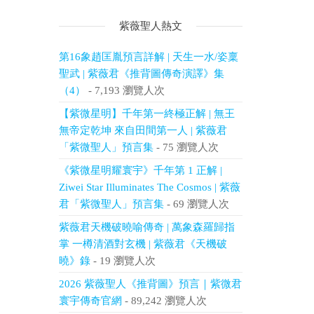
紫薇聖人熱文
第16象趙匡胤預言詳解 | 天生一水/姿稟
聖武 | 紫薇君《推背圖傳奇演譯》集
（4）
- 7,193 瀏覽人次
【紫微星明】千年第一終極正解 | 無王
無帝定乾坤 來自田間第一人 | 紫薇君
「紫微聖人」預言集
- 75 瀏覽人次
《紫微星明耀寰宇》千年第 1 正解 |
Ziwei Star Illuminates The Cosmos | 紫薇
君「紫微聖人」預言集
- 69 瀏覽人次
紫薇君天機破曉喻傳奇 | 萬象森羅歸指
掌 一樽清酒對玄機 | 紫薇君《天機破
曉》錄
- 19 瀏覽人次
2026 紫薇聖人《推背圖》預言｜紫微君
寰宇傳奇官網
- 89,242 瀏覽人次