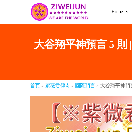
Home
2026
彌
賽
紫薇
亞
聖人
救
大谷翔平神預言 5 則 |
世
《推
主
背
樂
章-
圖》
人
預
人
都
言-
首頁
»
紫薇君傳奇
»
國際預言
»
大谷翔平神預言 5
是
紫薇
彌
君寰
賽
亞-
宇傳
個
奇官
個
都
網
是