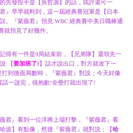
的先發投手是【吳哲源】的話，或許還可一
君』早早就料到，這一屆經典賽冠軍是【日本
誤。『紫薇君』預見 WBC 經典賽中美日職棒通
典賽就預見了好幾件。
記得有一件是9局結束前，【兄弟隊】還領先一
說:【
要加班了!
】話才說出口，對方就攻下一
是打到後面局數時，『紫薇君』對說；今天好像
樣話一說完，很抱歉!全壘打就出現了!
薇君』看到一位洋將上場打擊，『紫薇君』看
哈波】有點像，然後『紫薇君』就對說；【
哈