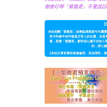
都會叮嚀『紫薇君』不要說話
【
本站相關「紫薇君」故事點滴都是句句屬實
來乍到會半信半疑是正常人的反應，但是
葛，那麼「紫薇君」願和這心腸不好的人
的，那心腸
【本站文章皆秉持道德倫理、良知理性，善