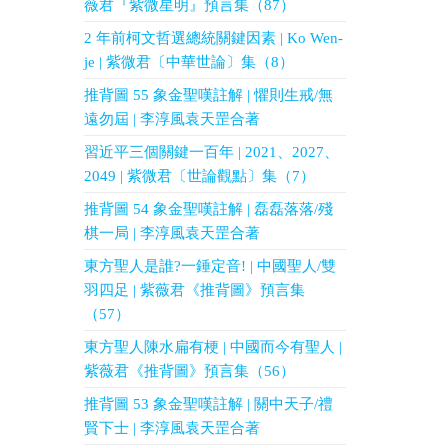
薇君『紫微星明』預言集（87）
2 年前柯文哲選總統關鍵因素 | Ko Wen-
je | 紫微君〔中華世論〕集（8）
推背圖 55 象金聖嘆註解 | 懼則生戒/無
遠勿屆 | 李淳風袁天罡合著
習近平三個關鍵一百年 | 2021、2027、
2049 | 紫微君〔世論觀點〕集（7）
推背圖 54 象金聖嘆註解 | 磊磊落落/殘
棋一局 | 李淳風袁天罡合著
東方聖人是誰?一錘定音! | 中國聖人/雙
羽四足 | 紫薇君《推背圖》預言集
（57）
東方聖人陳水扁有梗 | 中國而今有聖人 |
紫薇君《推背圖》預言集（56）
推背圖 53 象金聖嘆註解 | 關中天子/禮
賢下士 | 李淳風袁天罡合著