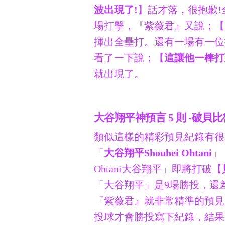
波出現了!
】話才落，很抱歉!
場打擊，『紫薇君』又說；【
揮出全壘打。還有一場有一位
看了一下說；【
這讓他一棒打
就出現了。
大谷翔平神預言 5 則 -破貝
類似這樣的精彩預見紀錄有很
「
大谷翔平Shouhei Ohtani
」
Ohtani大谷翔平」即將打破【
「大谷翔平」是9場勝投，還差
『紫薇君』就非常精準的預見
投球才會勝投寫下紀錄，結果