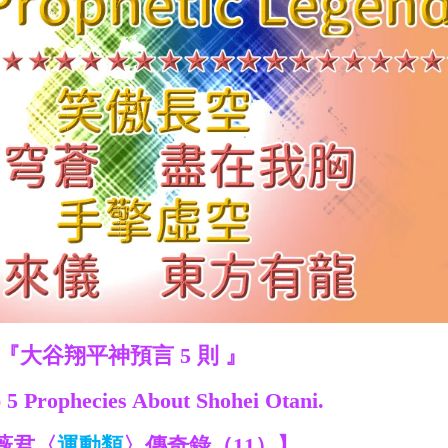
『大谷翔平神預言 5 則 』
 5 Prophecies About Shohei Otani.
薇君〈
運動類
〉傳奇錄（11）】