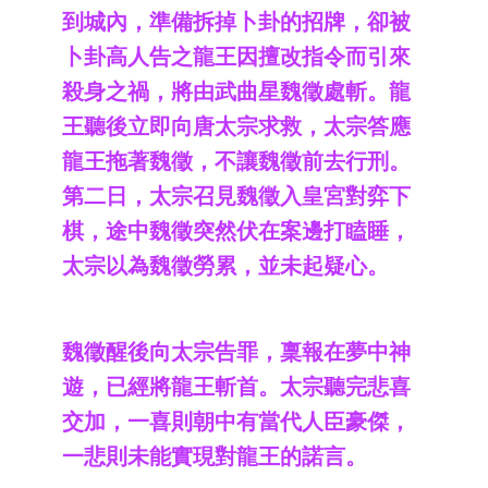
到城內，準備拆掉卜卦的招牌，卻被
卜卦高人告之龍王因擅改指令而引來
殺身之禍，將由武曲星魏徵處斬。龍
王聽後立即向唐太宗求救，太宗答應
龍王拖著魏徵，不讓魏徵前去行刑。
第二日，太宗召見魏徵入皇宮對弈下
棋，途中魏徵突然伏在案邊打瞌睡，
太宗以為魏徵勞累，並未起疑心。
魏徵醒後向太宗告罪，稟報在夢中神
遊，已經將龍王斬首。太宗聽完悲喜
交加，一喜則朝中有當代人臣豪傑，
一悲則未能實現對龍王的諾言。