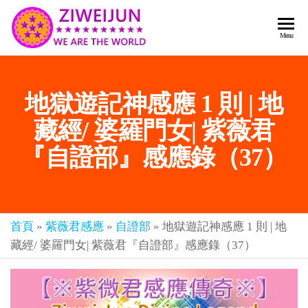
2026
彌
Menu
賽
紫薇
亞
聖人
救
地獄遊記神感應 1 則 | 地
世
《推
主
背
藏經/ 婆羅門女| 紫薇君
樂
章-
圖》
『自證部』感應錄（37）
人
預
人
都
言-
是
紫薇
彌
首頁
»
紫薇君感應
»
自證部
»
地獄遊記神感應 1 則 | 地
君寰
賽
藏經/ 婆羅門女| 紫薇君『自證部』感應錄（37）
亞-
宇傳
個
奇官
個
都
網
是