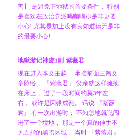
善】 是避免下地狱的首要条件， 特别
是喜欢在政治党派喝咖喝聊是非更要
小心! 尤其是加上没有良知道德无是非
的最要小心!
地狱游记神迹1则-紫薇君
现在进入本文主题， 承接前面三篇文
章脉络， 『紫薇君』 父亲就这样瘫痪
在床上， 过了一段时间约莫3年左
右， 或许是因缘成熟。 话说 『紫薇
君』 有一次出游时； 不知怎地就飞闯
进了一个境地， 那是一个真的伸手不
见五指的黑暗区域， 当时 『紫薇君』