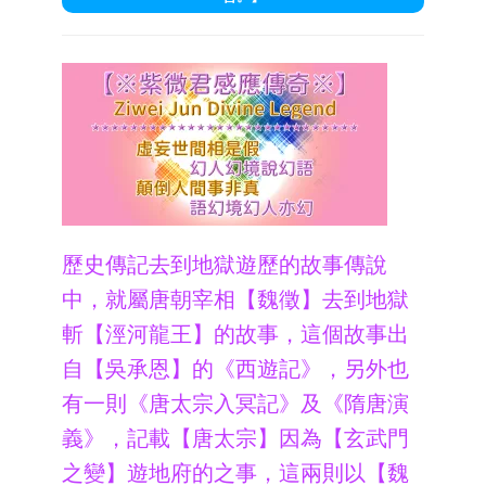
歷史傳記去到地獄遊歷的故事傳說
中，就屬唐朝宰相【魏徵】去到地獄
斬【涇河龍王】的故事，這個故事出
自【吳承恩】的《西遊記》，另外也
有一則《唐太宗入冥記》及《隋唐演
義》，記載【唐太宗】因為【玄武門
之變】遊地府的之事，這兩則以【魏