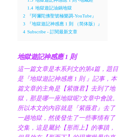
1.4
地獄遊記油鍋地獄
2
『阿彌陀佛聖號極樂調-YouTube』
3
『地獄遊記神感應 1 則 （简体版）』
4
Subscribe - 訂閱最新文章
地獄遊記神感應 1 則
這一篇文章是本系列文的第4篇，題目
是『地獄遊記神感應 1 則 』記事，本
篇文章的主角是【紫微君】去到了地
獄，那是哪一座地獄呢?文章中會說。
所以本文的內容就是『紫薇君』去了
一趟地獄，然後發生了一些事情有了
交集，這是屬於【形而上】的事蹟，