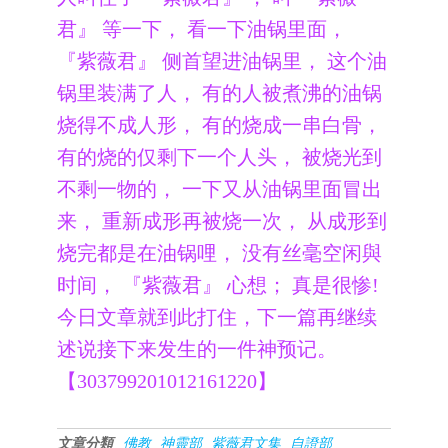
君』 等一下， 看一下油锅里面，
『紫薇君』 侧首望进油锅里， 这个油
锅里装满了人， 有的人被煮沸的油锅
烧得不成人形， 有的烧成一串白骨，
有的烧的仅剩下一个人头， 被烧光到
不剩一物的， 一下又从油锅里面冒出
来， 重新成形再被烧一次， 从成形到
烧完都是在油锅哩， 没有丝毫空闲與
时间， 『紫薇君』 心想； 真是很惨!
今日文章就到此打住，下一篇再继续
述说接下来发生的一件神预记。
【303799201012161220】
文章分類
佛教
神靈部
紫薇君文集
自證部