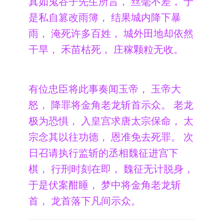
真如鬼谷子先生所言， 丝毫不差， 于
是私自篡改雨簿， 结果城内降下暴
雨， 淹死许多百姓， 城外田地却依然
干旱， 禾苗枯死， 庄稼颗粒无收。
有位忠臣将此事奏闻玉帝， 玉帝大
怒， 降罪将金角老龙斩首示众。 老龙
极为恐惧， 入皇宫求唐太宗保命， 太
宗念其以往功德， 恩准免去死罪。 次
日召请执行监斩的丞相魏征进宫下
棋， 行刑时刻在即， 魏征无计脱身，
于是伏案酣睡， 梦中将金角老龙斩
首， 龙首落下凡间示众。