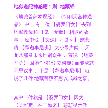
地獄遊記神感應 1 則 -地藏经
《地藏菩萨本愿经》 《忉利天宫神通
品》 中， 有一位 【婆罗门女】 去到
地狱救母和 【鬼王无毒】 相遇的故
事， 经中说 【文殊师利菩萨】 慈悲
请 【释迦牟尼佛】 为小果声闻、 天
龙八部及未来世诸众生， 宣说 【地藏
菩萨】 因地作何行? 立何愿? 而能成就
不思议事， 于是 【释迦牟尼佛】 就
说了几件 地藏菩萨不思议成就之事。
其中一件就是 【婆罗门女】 因为
【觉华定自在王如来】 慈悲显示教