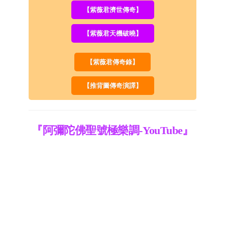
【紫薇君濟世傳奇】
【紫薇君天機破曉】
【紫薇君傳奇錄】
【推背圖傳奇演譯】
『阿彌陀佛聖號極樂調-YouTube』