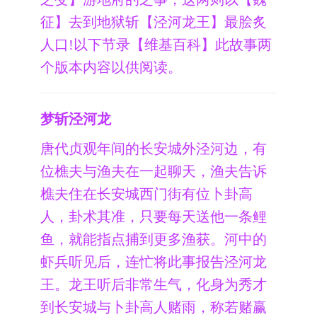
征】去到地狱斩【泾河龙王】最脍炙
人口!以下节录【维基百科】此故事两
个版本内容以供阅读。
梦斩泾河龙
唐代贞观年间的长安城外泾河边，有
位樵夫与渔夫在一起聊天，渔夫告诉
樵夫住在长安城西门街有位卜卦高
人，卦术其准，只要每天送他一条鲤
鱼，就能指点捕到更多渔获。河中的
虾兵听见后，连忙将此事报告泾河龙
王。龙王听后非常生气，化身为秀才
到长安城与卜卦高人赌雨，称若赌赢