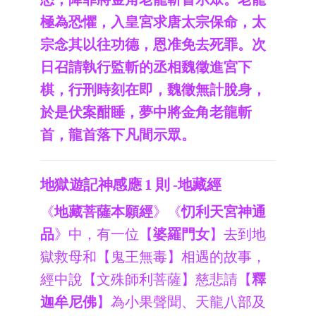
極為恐懼，入皇宮求唐太宗保命，太
宗念其以往功德，恩准免去死罪。次
日召請執行監斬的丞相魏徵進宮下
棋，行刑時刻在即，魏徵無計脫身，
於是伏案酣睡，夢中將金角老龍斬
首，龍首落下凡間示眾。
地獄遊記神感應 1 則 -地藏經
《
地藏菩薩本願經
》《
忉利天宮神通
品
》中，有一位【
婆羅門女
】去到地
獄救母和【鬼王無毒】相遇的故事，
經中說【文殊師利菩薩】慈悲請【
釋
迦牟尼佛
】為小果聲聞、天龍八部及