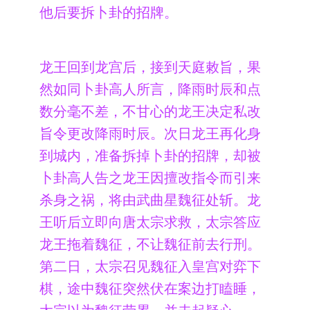
他后要拆卜卦的招牌。
龙王回到龙宫后，接到天庭敕旨，果
然如同卜卦高人所言，降雨时辰和点
数分毫不差，不甘心的龙王决定私改
旨令更改降雨时辰。次日龙王再化身
到城内，准备拆掉卜卦的招牌，却被
卜卦高人告之龙王因擅改指令而引来
杀身之祸，将由武曲星魏征处斩。龙
王听后立即向唐太宗求救，太宗答应
龙王拖着魏征，不让魏征前去行刑。
第二日，太宗召见魏征入皇宫对弈下
棋，途中魏征突然伏在案边打瞌睡，