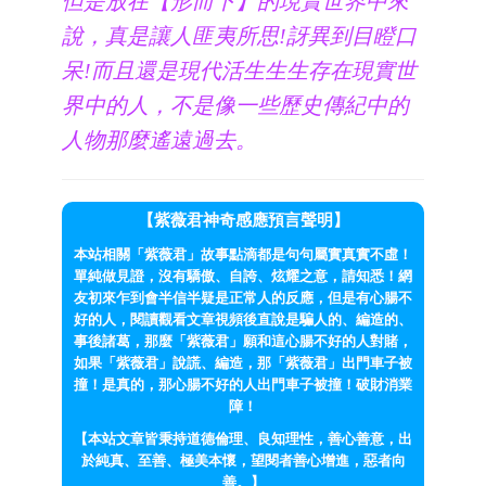
但是放在【形而下】的現實世界中來
說，真是讓人匪夷所思!訝異到目瞪口
呆!而且還是現代活生生生存在現實世
界中的人，不是像一些歷史傳紀中的
人物那麼遙遠過去。
【紫薇君神奇感應預言聲明】
本站相關「紫薇君」故事點滴都是句句屬實真實不虛！
單純做見證，沒有驕傲、自誇、炫耀之意，請知悉！網
友初來乍到會半信半疑是正常人的反應，但是有心腸不
好的人，閱讀觀看文章視頻後直說是騙人的、編造的、
事後諸葛，那麼「紫薇君」願和這心腸不好的人對賭，
如果「紫薇君」說謊、編造，那「紫薇君」出門車子被
撞！是真的，那心腸不好的人出門車子被撞！破財消業
障！
【本站文章皆秉持道德倫理、良知理性，善心善意，出
於純真、至善、極美本懷，望閱者善心增進，惡者向
善。】