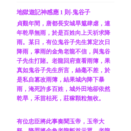
地獄遊記神感應 1 則-鬼谷子
貞觀年間，唐都長安城旱魃肆虐，連
年乾旱無雨，於是百姓向上天祈求降
雨。某日，有位鬼谷子先生算定次日
降雨，掌雨的金角老龍不信，與鬼谷
子先生打賭。老龍回府查看雨簿，果
真如鬼谷子先生所言，絲毫不差，於
是私自篡改雨簿，結果城內降下暴
雨，淹死許多百姓，城外田地卻依然
乾旱，禾苗枯死，莊稼顆粒無收。
有位忠臣將此事奏聞玉帝，玉帝大
怒，降罪將金角老龍斬首示眾。老龍