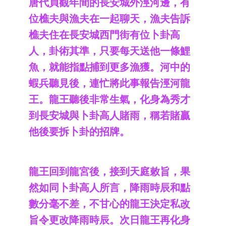
唐代貞觀年間的長安城外涇河邊，有
位樵夫與漁夫在一起聊天，漁夫告訴
樵夫住在長安城西門街有位卜卦高
人，卦術其準，只要每天送他一條鯉
魚，就能指點捕到更多漁獲。河中的
蝦兵聽見後，連忙將此事報告涇河龍
王。龍王聽後非常生氣，化身為秀才
到長安城與卜卦高人賭雨，稱若賭贏
他後要拆卜卦的招牌。
龍王回到龍宮後，接到天庭敕旨，果
然如同卜卦高人所言，降雨時辰和點
數分毫不差，不甘心的龍王決定私改
旨令更改降雨時辰。次日龍王再化身