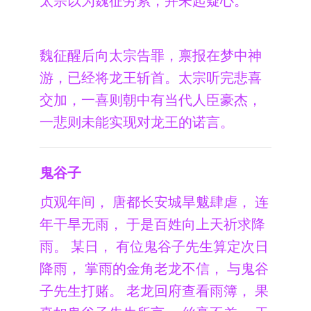
太宗以为魏征劳累，并未起疑心。
魏征醒后向太宗告罪，禀报在梦中神
游，已经将龙王斩首。太宗听完悲喜
交加，一喜则朝中有当代人臣豪杰，
一悲则未能实现对龙王的诺言。
鬼谷子
贞观年间， 唐都长安城旱魃肆虐， 连
年干旱无雨， 于是百姓向上天祈求降
雨。 某日， 有位鬼谷子先生算定次日
降雨， 掌雨的金角老龙不信， 与鬼谷
子先生打赌。 老龙回府查看雨簿， 果