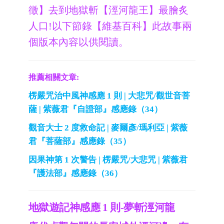
徵】去到地獄斬【涇河龍王】最膾炙
人口!以下節錄【維基百科】此故事兩
個版本內容以供閱讀。
推薦相關文章:
楞嚴咒治中風神感應 1 則 | 大悲咒/觀世音菩
薩 | 紫薇君『自證部』感應錄（34）
觀音大士 2 度救命記 | 麥爾彥/瑪利亞 | 紫薇
君『菩薩部』感應錄（35）
因果神第 1 次警告 | 楞嚴咒/大悲咒 | 紫薇君
『護法部』感應錄（36）
地獄遊記神感應 1 則-夢斬涇河龍