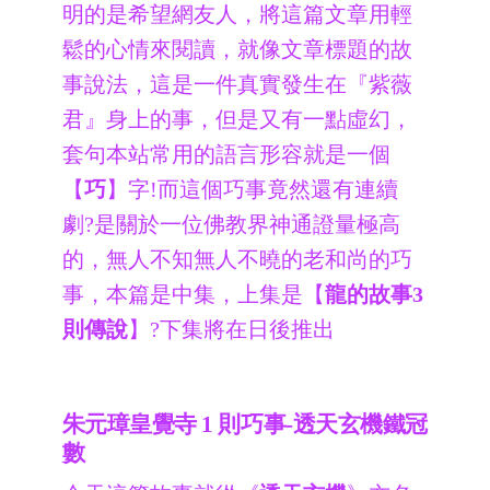
明的是希望網友人，將這篇文章用輕
鬆的心情來閱讀，就像文章標題的故
事說法，這是一件真實發生在『紫薇
君』身上的事，但是又有一點虛幻，
套句本站常用的語言形容就是一個
【
巧
】字!而這個巧事竟然還有連續
劇?是關於一位佛教界神通證量極高
的，無人不知無人不曉的老和尚的巧
事，本篇是中集，上集是【
龍的故事3
則傳說
】?下集將在日後推出
朱元璋皇覺寺 1 則巧事-透天玄機鐵冠
數