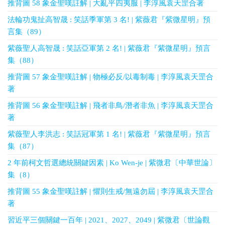
推背圖 58 象金聖嘆註解 | 大亂平四夷服 | 李淳風袁天罡合著
法輪功鬼扯高智晟 : 笑話季軍第 3 名! | 紫薇君『紫微星明』預
言集（89）
紫薇聖人高智晟 : 笑話亞軍第 2 名! | 紫薇君『紫微星明』預言
集（88）
推背圖 57 象金聖嘆註解 | 物極必反/以毒制毒 | 李淳風袁天罡合
著
推背圖 56 象金聖嘆註解 | 飛者非鳥/潛者非魚 | 李淳風袁天罡合
著
紫薇聖人李洪志 : 笑話冠軍第 1 名! | 紫薇君『紫微星明』預言
集（87）
2 年前柯文哲選總統關鍵因素 | Ko Wen-je | 紫微君〔中華世論〕
集（8）
推背圖 55 象金聖嘆註解 | 懼則生戒/無遠勿屆 | 李淳風袁天罡合
著
習近平三個關鍵一百年 | 2021、2027、2049 | 紫微君〔世論觀