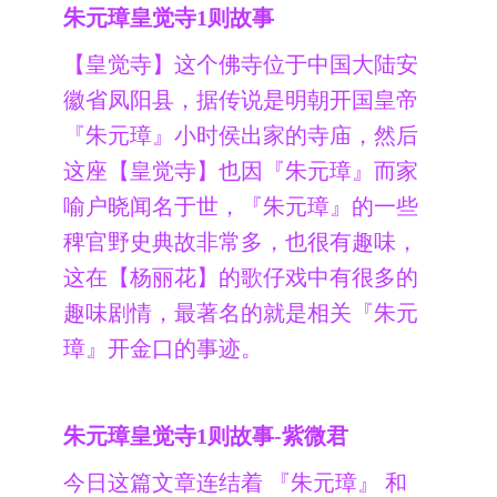
朱元璋皇觉寺1则故事
【皇觉寺】这个佛寺位于中国大陆安
徽省凤阳县，据传说是明朝开国皇帝
『朱元璋』小时侯出家的寺庙，然后
这座【皇觉寺】也因『朱元璋』而家
喻户晓闻名于世，『朱元璋』的一些
稗官野史典故非常多，也很有趣味，
这在【杨丽花】的歌仔戏中有很多的
趣味剧情，最著名的就是相关『朱元
璋』开金口的事迹。
朱元璋皇觉寺1则故事-紫微君
今日这篇文章连结着 『朱元璋』 和