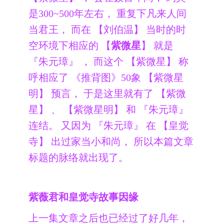
是300~500年左右， 重复下凡来人间
当君王， 而在 【刘伯温】 当时的时
空环境下相应的 【
紫微星
】 就是
『朱元璋』 ， 而这个 【紫微星】 称
呼相应了 《推背图》50象 【紫微星
明】 预言， 于是这里就有了 【紫微
星】 、 【紫微星明】 和 『朱元璋』
连结。 又因为 『朱元璋』 在 【皇觉
寺】 出过家当小和尚， 所以本篇文章
标题的脉络就出现了。
紫薇君和皇觉寺故事因缘
上一集文章之后也已经过了好几年，