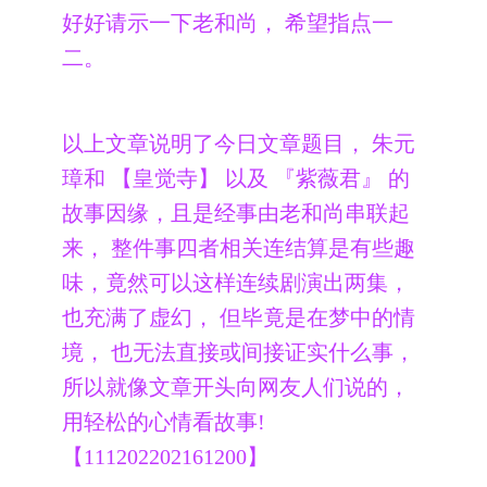
好好请示一下老和尚， 希望指点一
二。
以上文章说明了今日文章题目， 朱元
璋和 【皇觉寺】 以及 『紫薇君』 的
故事因缘，且是经事由老和尚串联起
来， 整件事四者相关连结算是有些趣
味，竟然可以这样连续剧演出两集，
也充满了虚幻， 但毕竟是在梦中的情
境， 也无法直接或间接证实什么事，
所以就像文章开头向网友人们说的，
用轻松的心情看故事!
【111202202161200】