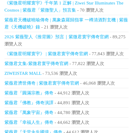
《紫微星明耀寰宇》千年第 1 正解 | Ziwei Star Illuminates The
Cosmos | 紫薇君「紫微聖人」預言集
- 70 瀏覽人次
紫薇君天機破曉喻傳奇 | 萬象森羅歸指掌 一樽清酒對玄機 | 紫薇
君《天機破曉》錄
- 21 瀏覽人次
2026 紫薇聖人《推背圖》預言｜紫微君寰宇傳奇官網
- 89,275
瀏覽人次
《紫微星明耀寰宇》 | 紫微君寰宇傳奇官網
- 77,843 瀏覽人次
紫微君文集-紫微君寰宇傳奇官網
- 77,822 瀏覽人次
ZIWEISTAR MALL
- 73,536 瀏覽人次
紫薇君濟世傳奇 | 紫微君寰宇傳奇官網
- 46,068 瀏覽人次
紫薇君『圓滿宗教』傳奇
- 44,912 瀏覽人次
紫薇君『佛教』傳奇演譯
- 44,891 瀏覽人次
紫薇君『萬象宇宙』傳奇
- 44,780 瀏覽人次
紫薇君『幸福人生』傳奇
- 44,662 瀏覽人次
紫薇君『天堂永生國境』傳奇
- 44,612 瀏覽人次