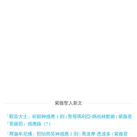
紫薇聖人新文
「觀音大士」祈願神感應 1 則 | 聖母瑪利亞/媽祖林默娘 | 紫薇君
『菩薩部』感應錄（7）
「釋迦牟尼佛」熙怡而笑神感應 1 則 | 喬達摩·悉達多 | 紫薇君