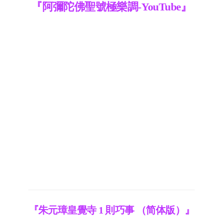
『阿彌陀佛聖號極樂調-YouTube』
『朱元璋皇覺寺 1 則巧事 （简体版）』