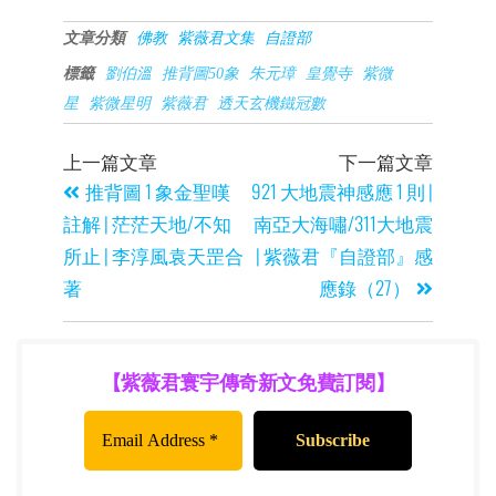
文章分類
佛教
紫薇君文集
自證部
標籤
劉伯溫
推背圖50象
朱元璋
皇覺寺
紫微
星
紫微星明
紫薇君
透天玄機鐵冠數
上一篇文章
下一篇文章
推背圖 1 象金聖嘆
921 大地震神感應 1 則 |
註解 | 茫茫天地/不知
南亞大海嘯/311大地震
所止 | 李淳風袁天罡合
| 紫薇君『自證部』感
著
應錄（27）
【紫薇君寰宇傳奇新文免費訂閱】