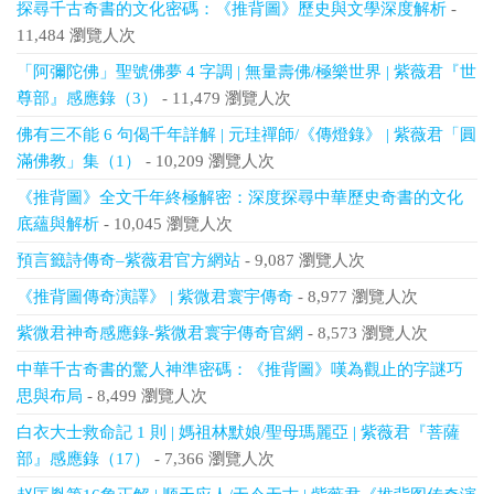
探尋千古奇書的文化密碼：《推背圖》歷史與文學深度解析
-
11,484 瀏覽人次
「阿彌陀佛」聖號佛夢 4 字調 | 無量壽佛/極樂世界 | 紫薇君『世
尊部』感應錄（3）
- 11,479 瀏覽人次
佛有三不能 6 句偈千年詳解 | 元珪禪師/《傳燈錄》 | 紫薇君「圓
滿佛教」集（1）
- 10,209 瀏覽人次
《推背圖》全文千年終極解密：深度探尋中華歷史奇書的文化
底蘊與解析
- 10,045 瀏覽人次
預言籤詩傳奇–紫薇君官方網站
- 9,087 瀏覽人次
《推背圖傳奇演譯》 | 紫微君寰宇傳奇
- 8,977 瀏覽人次
紫微君神奇感應錄-紫微君寰宇傳奇官網
- 8,573 瀏覽人次
中華千古奇書的驚人神準密碼：《推背圖》嘆為觀止的字謎巧
思與布局
- 8,499 瀏覽人次
白衣大士救命記 1 則 | 媽祖林默娘/聖母瑪麗亞 | 紫薇君『菩薩
部』感應錄（17）
- 7,366 瀏覽人次