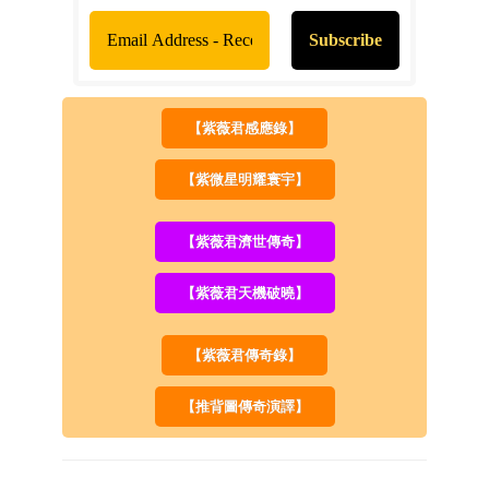
【紫薇君感應錄】
【紫微星明耀寰宇】
【紫薇君濟世傳奇】
【紫薇君天機破曉】
【紫薇君傳奇錄】
【推背圖傳奇演譯】