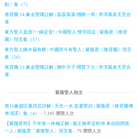
點〕集（7）
推背圖 54 象金聖嘆註解 | 磊磊落落/殘棋一局 | 李淳風袁天罡合
著
東方聖人是誰?一錘定音! | 中國聖人/雙羽四足 | 紫薇君《推背
圖》預言集（57）
東方聖人陳水扁有梗 | 中國而今有聖人 | 紫薇君《推背圖》預言
集（56）
推背圖 53 象金聖嘆註解 | 關中天子/禮賢下士 | 李淳風袁天罡合
著
紫薇聖人熱文
第16象趙匡胤預言詳解 | 天生一水/姿稟聖武 | 紫薇君《推背圖傳
奇演譯》集（4）
- 7,195 瀏覽人次
【紫微星明】千年第一終極正解 | 無王無帝定乾坤 來自田間第
一人 | 紫薇君「紫微聖人」預言集
- 79 瀏覽人次