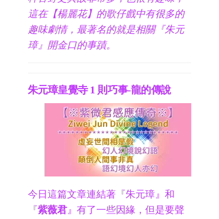
這在【楊麗花】的歌仔戲中有很多的
趣味劇情，最著名的就是相關『朱元
璋』開金口的事蹟。
朱元璋皇覺寺 1 則巧事-龍的傳說
今日這篇文章連結著『朱元璋』和
『
紫薇君
』有了一些因緣，但是要聲