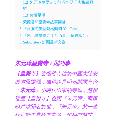
1.2
朱元璋皇覺寺 1 則巧事-透天玄機鐵冠
數
1.3
紫微星明
2
紫薇君和皇覺寺故事因緣
3
『阿彌陀佛聖號極樂調-YouTube』
4
『朱元璋皇覺寺 1 則巧事 （简体版）』
5
Subscribe - 訂閱最新文章
朱元璋皇覺寺 1 則巧事
【
皇覺寺
】這個佛寺位於中國大陸安
徽省鳳陽縣，據傳說是明朝開國皇帝
『
朱元璋
』小時侯出家的寺廟，然後
這座【皇覺寺】也因『朱元璋』而家
喻戶曉聞名於世，『朱元璋』的一些
稗官野史典故非常多，也很有趣味，