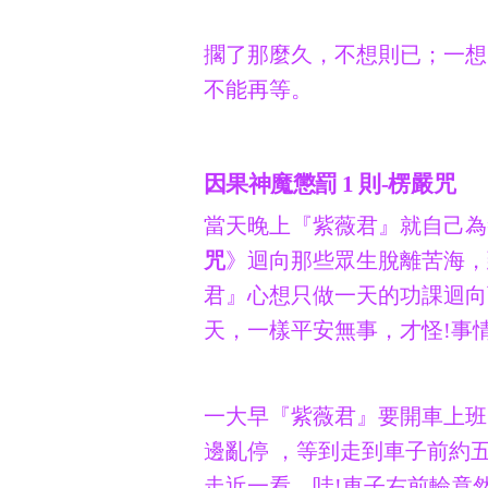
擱了那麼久，不想則已；一想
不能再等。
因果神魔懲罰 1 則-楞嚴咒
當天晚上『紫薇君』就自己為
咒
》迴向那些眾生脫離苦海，
君』心想只做一天的功課迴向
天，一樣平安無事，才怪!事情
一大早『紫薇君』要開車上班
邊亂停 ，等到走到車子前約
走近一看，哇!車子右前輪竟