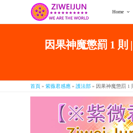
Home
2026
彌
賽
紫薇
亞
聖人
救
因果神魔懲罰 1 則
世
《推
主
背
樂
章-
圖》
人
預
人
都
言-
首頁
»
紫薇君感應
»
護法部
»
因果神魔懲罰 1 
是
紫薇
彌
君寰
賽
亞-
宇傳
個
奇官
個
都
網
是