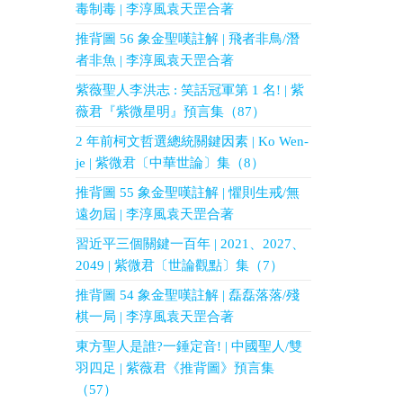
毒制毒 | 李淳風袁天罡合著
推背圖 56 象金聖嘆註解 | 飛者非鳥/潛
者非魚 | 李淳風袁天罡合著
紫薇聖人李洪志 : 笑話冠軍第 1 名! | 紫
薇君『紫微星明』預言集（87）
2 年前柯文哲選總統關鍵因素 | Ko Wen-
je | 紫微君〔中華世論〕集（8）
推背圖 55 象金聖嘆註解 | 懼則生戒/無
遠勿屆 | 李淳風袁天罡合著
習近平三個關鍵一百年 | 2021、2027、
2049 | 紫微君〔世論觀點〕集（7）
推背圖 54 象金聖嘆註解 | 磊磊落落/殘
棋一局 | 李淳風袁天罡合著
東方聖人是誰?一錘定音! | 中國聖人/雙
羽四足 | 紫薇君《推背圖》預言集
（57）