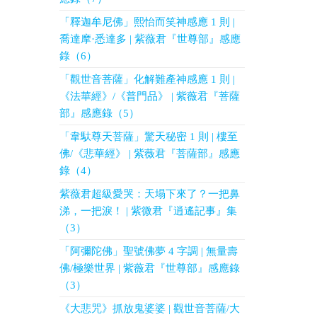
「釋迦牟尼佛」熙怡而笑神感應 1 則 |
喬達摩·悉達多 | 紫薇君『世尊部』感應
錄（6）
「觀世音菩薩」化解難產神感應 1 則 |
《法華經》/《普門品》 | 紫薇君『菩薩
部』感應錄（5）
「韋馱尊天菩薩」驚天秘密 1 則 | 樓至
佛/《悲華經》 | 紫薇君『菩薩部』感應
錄（4）
紫薇君超級愛哭：天塌下來了？一把鼻
涕，一把淚！ | 紫微君『逍遙記事』集
（3）
「阿彌陀佛」聖號佛夢 4 字調 | 無量壽
佛/極樂世界 | 紫薇君『世尊部』感應錄
（3）
《大悲咒》抓放鬼婆婆 | 觀世音菩薩/大