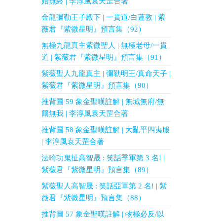
始無終 | 李淳風袁天罡合著
金龍彌勒王子殿下 | 一貫道/白蓮教 | 紫
薇君『紫微星明』預言集（92）
無極九龍真主紫微聖人 | 無極老母/一貫
道 | 紫薇君『紫微星明』預言集（91）
紫薇聖人九龍真主 | 彌勒明王/真命天子 |
紫薇君『紫微星明』預言集（90）
推背圖 59 象金聖嘆註解 | 無城無府/無
爾無我 | 李淳風袁天罡合著
推背圖 58 象金聖嘆註解 | 大亂平四夷服
| 李淳風袁天罡合著
法輪功鬼扯高智晟 : 笑話季軍第 3 名! |
紫薇君『紫微星明』預言集（89）
紫薇聖人高智晟 : 笑話亞軍第 2 名! | 紫
薇君『紫微星明』預言集（88）
推背圖 57 象金聖嘆註解 | 物極必反/以