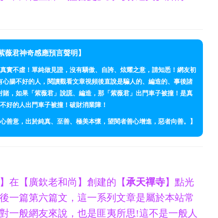
紫薇君神奇感應預言聲明】
真實不虛！單純做見證，沒有驕傲、自誇、炫耀之意，請知悉！網友初
有心腸不好的人，閱讀觀看文章視頻後直說是騙人的、編造的、事後諸
對賭，如果「紫薇君」說謊、編造，那「紫薇君」出門車子被撞！是真
不好的人出門車子被撞！破財消業障！
心善意，出於純真、至善、極美本懷，望閱者善心增進，惡者向善。】
】在【廣欽老和尚】創建的【
承天禪寺
】點光
後一篇第六篇文，這一系列文章是屬於本站常
對一般網友來說，也是匪夷所思!這不是一般人