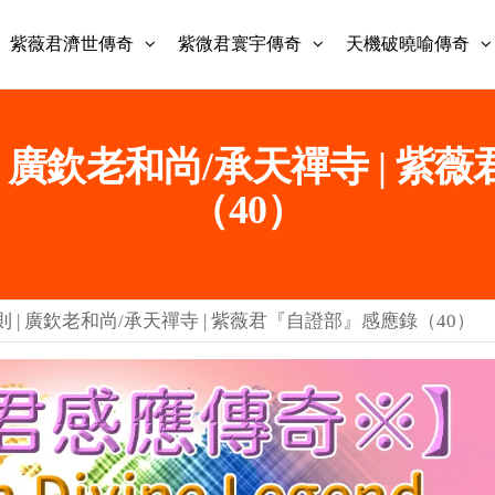
紫薇君濟世傳奇
紫微君寰宇傳奇
天機破曉喻傳奇
 | 廣欽老和尚/承天禪寺 | 
（40）
則 | 廣欽老和尚/承天禪寺 | 紫薇君『自證部』感應錄（40）