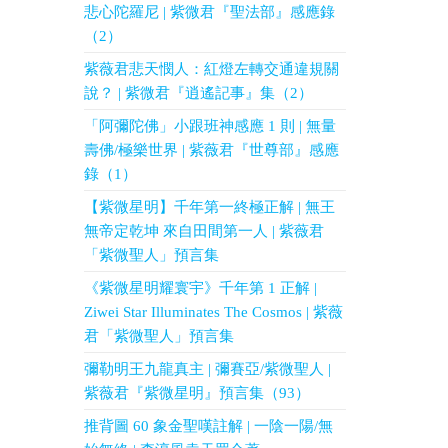
悲心陀羅尼 | 紫微君『聖法部』感應錄
（2）
紫薇君悲天憫人：紅燈左轉交通違規關
說？ | 紫微君『逍遙記事』集（2）
「阿彌陀佛」小跟班神感應 1 則 | 無量
壽佛/極樂世界 | 紫薇君『世尊部』感應
錄（1）
【紫微星明】千年第一終極正解 | 無王
無帝定乾坤 來自田間第一人 | 紫薇君
「紫微聖人」預言集
《紫微星明耀寰宇》千年第 1 正解 |
Ziwei Star Illuminates The Cosmos | 紫薇
君「紫微聖人」預言集
彌勒明王九龍真主 | 彌賽亞/紫微聖人 |
紫薇君『紫微星明』預言集（93）
推背圖 60 象金聖嘆註解 | 一陰一陽/無