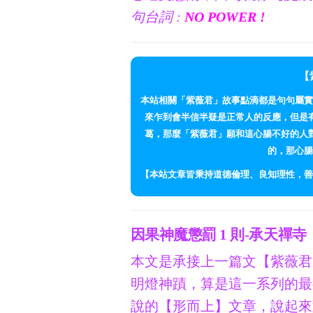
句台詞 :
NO POWER !
【
本站相關「紫薇君」故事點滴都是句句屬實
來乍到會半信半疑是正常人的反應，但是
葛，那麼「紫薇君」願和這心腸不好的人
的，那心腸
【本站文章皆秉持道德倫理、良知理性，善
因果神魔懲罰 1 則-承天禪寺
本文是承接上一篇文【紫薇君
明燈神蹟，算是這一系列的最
說的【形而上】文章，說起來