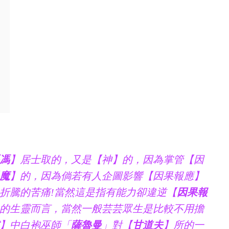
』
馮
】居士取的，又是【神】的，因為掌管【因
魔
】的，因為倘若有人企圖影響【因果報應】
折騰的苦痛!當然這是指有能力卻違逆【
因果報
的生靈而言，當然一般芸芸眾生是比較不用擔
】中白袍巫師「
薩魯曼
」對【
甘道夫
】所的一