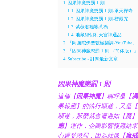
1
因果神魔懲罰 1 則
1.1
因果神魔懲罰 1 則-承天禪寺
1.2
因果神魔懲罰 1 則-楞嚴咒
1.3
紫薇君雞婆惹禍
1.4
地藏經忉利天宮神通品
2
『阿彌陀佛聖號極樂調-YouTube』
3
『因果神魔懲罰 1 則 （简体版）
4
Subscribe - 訂閱最新文章
因果神魔懲罰 1 則
這個【
因果神魔
】稱呼是【
馮
果報應】的執行順遂，又是【
順遂，那麼就會遭遇如【魔】
應
】運作，企圖影響報應結果
心遭受懲罰，因為就像【
魔戒