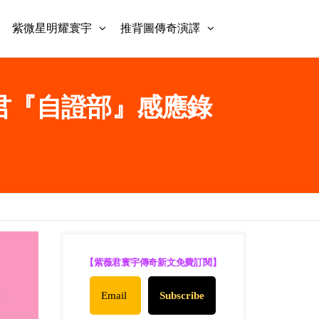
紫微星明耀寰宇
推背圖傳奇演譯
紫薇君『自證部』感應錄
【紫薇君寰宇傳奇新文免費訂閱】