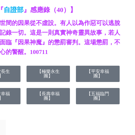
『
自證部
』感應錄（40）】
為世間的因果從不虛設。有人以為作惡可以逃脫
記錄一切。這是一則真實神奇靈異故事，若人
面臨『因果神魔』的懲罰審判。這場懲罰，不
的警醒。100711
堂長生
【極樂永生
【平安幸福
】
團】
團】
貴幸福
【長壽幸福
【五福臨門
】
團】
團】