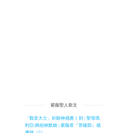
紫薇聖人新文
「觀音大士」祈願神感應 1 則 | 聖母瑪
利亞/媽祖林默娘 | 紫薇君『菩薩部』感
應錄（7）