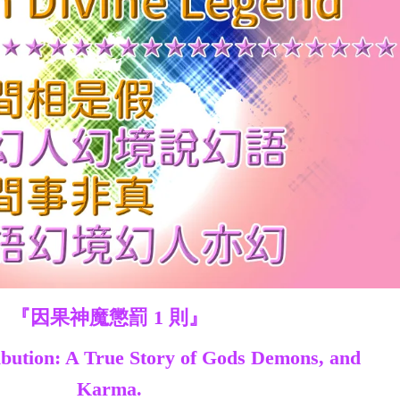
『因果神魔懲罰 1 則』
ibution: A True Story of Gods Demons, and
Karma.