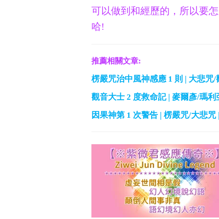
可以做到和經歷的，所以要怎
哈!
推薦相關文章:
楞嚴咒治中風神感應 1 則 | 大悲咒
觀音大士 2 度救命記 | 麥爾彥/瑪
因果神第 1 次警告 | 楞嚴咒/大悲