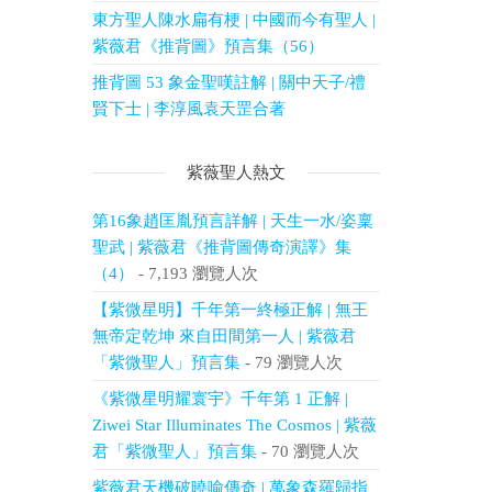
東方聖人陳水扁有梗 | 中國而今有聖人 |
紫薇君《推背圖》預言集（56）
推背圖 53 象金聖嘆註解 | 關中天子/禮
賢下士 | 李淳風袁天罡合著
紫薇聖人熱文
第16象趙匡胤預言詳解 | 天生一水/姿稟
聖武 | 紫薇君《推背圖傳奇演譯》集
（4）
- 7,193 瀏覽人次
【紫微星明】千年第一終極正解 | 無王
無帝定乾坤 來自田間第一人 | 紫薇君
「紫微聖人」預言集
- 79 瀏覽人次
《紫微星明耀寰宇》千年第 1 正解 |
Ziwei Star Illuminates The Cosmos | 紫薇
君「紫微聖人」預言集
- 70 瀏覽人次
紫薇君天機破曉喻傳奇 | 萬象森羅歸指