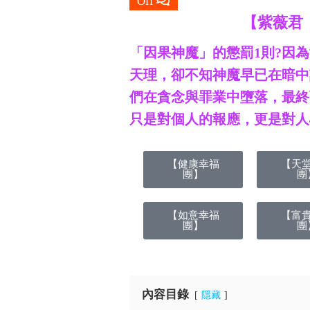
Off
【紫薇君
「因果神魔」的懲罰1則?因
天理，卻不知神魔早已在暗中
們在貪念與罪業中墮落，最終
只是對個人的報應，更是對人心
【健康幸福
【天
團】
團
【如意幸福
【富
團】
團
內容目錄
隱藏