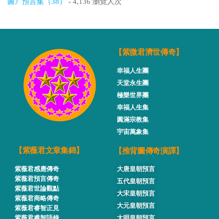
圖》預言集（38）
- 4,136 瀏覽人次
【紫微君濟世傳奇】
幸福人生團
天堂永生團
極樂世界團
幸福人生集
圓滿宗教集
宇宙萬象集
【推背圖傳奇演譯】
【紫薇君文章集錦】
紫薇君感應傳奇
大唐皇朝預言
紫薇君預言傳奇
五代皇朝預言
紫薇君世論觀點
大宋皇朝預言
紫薇君商略傳奇
大元皇朝預言
紫薇君睿智正見
紫薇君睿智語錄
大明皇朝預言