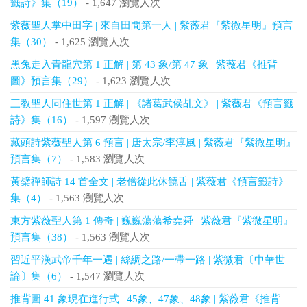
籤詩》集（19）
- 1,647 瀏覽人次
紫薇聖人掌中田字 | 來自田間第一人 | 紫薇君『紫微星明』預言
集（30）
- 1,625 瀏覽人次
黑兔走入青龍穴第 1 正解 | 第 43 象/第 47 象 | 紫薇君《推背
圖》預言集（29）
- 1,623 瀏覽人次
三教聖人同住世第 1 正解 | 《諸葛武侯乩文》 | 紫薇君《預言籤
詩》集（16）
- 1,597 瀏覽人次
藏頭詩紫薇聖人第 6 預言 | 唐太宗/李淳風 | 紫薇君『紫微星明』
預言集（7）
- 1,583 瀏覽人次
黃檗禪師詩 14 首全文 | 老僧從此休饒舌 | 紫薇君《預言籤詩》
集（4）
- 1,563 瀏覽人次
東方紫薇聖人第 1 傳奇 | 巍巍蕩蕩希堯舜 | 紫薇君『紫微星明』
預言集（38）
- 1,563 瀏覽人次
習近平漢武帝千年一遇 | 絲綢之路/一帶一路 | 紫微君〔中華世
論〕集（6）
- 1,547 瀏覽人次
推背圖 41 象現在進行式 | 45象、47象、48象 | 紫薇君《推背