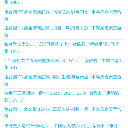
集（88）
推背圖 57 象金聖嘆註解 | 物極必反/以毒制毒 | 李淳風袁天罡合
著
推背圖 56 象金聖嘆註解 | 飛者非鳥/潛者非魚 | 李淳風袁天罡合
著
紫薇聖人李洪志 : 笑話冠軍第 1 名! | 紫薇君『紫微星明』預言
集（87）
2 年前柯文哲選總統關鍵因素 | Ko Wen-je | 紫微君〔中華世論〕
集（8）
推背圖 55 象金聖嘆註解 | 懼則生戒/無遠勿屆 | 李淳風袁天罡合
著
習近平三個關鍵一百年 | 2021、2027、2049 | 紫微君〔世論觀
點〕集（7）
推背圖 54 象金聖嘆註解 | 磊磊落落/殘棋一局 | 李淳風袁天罡合
著
東方聖人是誰?一錘定音! | 中國聖人/雙羽四足 | 紫薇君《推背