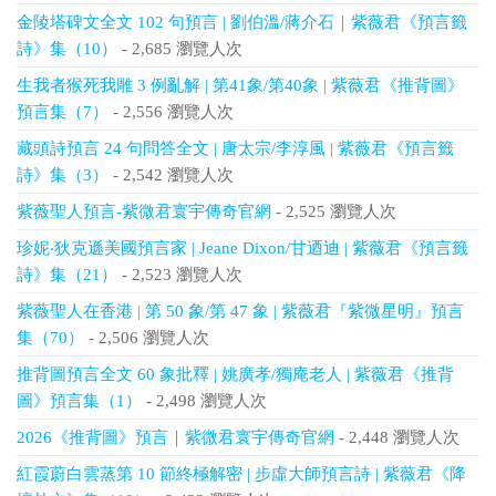
金陵塔碑文全文 102 句預言 | 劉伯溫/蔣介石｜紫薇君《預言籤
詩》集（10）
- 2,685 瀏覽人次
生我者猴死我雕 3 例亂解 | 第41象/第40象 | 紫薇君《推背圖》
預言集（7）
- 2,556 瀏覽人次
藏頭詩預言 24 句問答全文 | 唐太宗/李淳風 | 紫薇君《預言籤
詩》集（3）
- 2,542 瀏覽人次
紫薇聖人預言-紫微君寰宇傳奇官網
- 2,525 瀏覽人次
珍妮‧狄克遜美國預言家 | Jeane Dixon/甘迺迪 | 紫薇君《預言籤
詩》集（21）
- 2,523 瀏覽人次
紫薇聖人在香港 | 第 50 象/第 47 象 | 紫薇君『紫微星明』預言
集（70）
- 2,506 瀏覽人次
推背圖預言全文 60 象批釋 | 姚廣孝/獨庵老人 | 紫薇君《推背
圖》預言集（1）
- 2,498 瀏覽人次
2026《推背圖》預言｜紫微君寰宇傳奇官網
- 2,448 瀏覽人次
紅霞蔚白雲蒸第 10 節終極解密 | 步虛大師預言詩 | 紫薇君《降