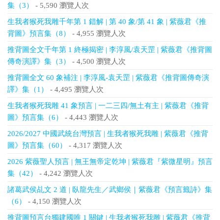
集（3）
- 5,590 瀏覽人次
生我者猴死我雕千年第 1 錯解 | 第 40 象/第 41 象 | 紫薇君《推
背圖》預言集（8）
- 4,955 瀏覽人次
推背圖全文千年第 1 終極揭密 | 李淳風/袁天罡 | 紫薇君《推背圖
傳奇演譯》集（3）
- 4,500 瀏覽人次
推背圖全文 60 象補注 | 李淳風-袁天罡 | 紫薇君《推背圖傳奇演
譯》集（1）
- 4,495 瀏覽人次
生我者猴死我雕 41 象預言 | 一二三四/無土有主 | 紫薇君《推背
圖》預言集（6）
- 4,443 瀏覽人次
2026/2027 中國武統台灣預言 | 生我者猴死我雕 | 紫薇君《推背
圖》預言集（60）
- 4,317 瀏覽人次
2026 紫薇聖人預言 | 無王無帝定乾坤 | 紫薇君『紫微星明』預言
集（42）
- 4,242 瀏覽人次
諸葛武侯乩文 2 道 | 臥龍先生／武鄉侯｜紫薇君《預言籤詩》集
（6）
- 4,150 瀏覽人次
推背圖預言台獨建國唯 1 關鍵 | 生我者猴死我雕 | 紫薇君《推背