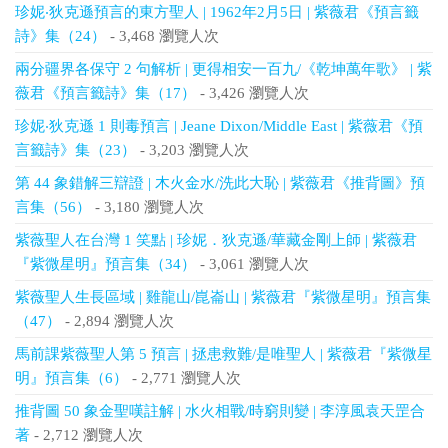
珍妮‧狄克遜預言的東方聖人 | 1962年2月5日 | 紫薇君《預言籤
詩》集（24）
- 3,468 瀏覽人次
兩分疆界各保守 2 句解析 | 更得相安一百九/《乾坤萬年歌》 | 紫
薇君《預言籤詩》集（17）
- 3,426 瀏覽人次
珍妮‧狄克遜 1 則毒預言 | Jeane Dixon/Middle East | 紫薇君《預
言籤詩》集（23）
- 3,203 瀏覽人次
第 44 象錯解三辯證 | 木火金水/洗此大恥 | 紫薇君《推背圖》預
言集（56）
- 3,180 瀏覽人次
紫薇聖人在台灣 1 笑點 | 珍妮．狄克遜/華藏金剛上師 | 紫薇君
『紫微星明』預言集（34）
- 3,061 瀏覽人次
紫薇聖人生長區域 | 雞龍山/崑崙山 | 紫薇君『紫微星明』預言集
（47）
- 2,894 瀏覽人次
馬前課紫薇聖人第 5 預言 | 拯患救難/是唯聖人 | 紫薇君『紫微星
明』預言集（6）
- 2,771 瀏覽人次
推背圖 50 象金聖嘆註解 | 水火相戰/時窮則變 | 李淳風袁天罡合
著
- 2,712 瀏覽人次