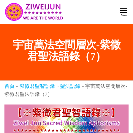
2026
彌
Menu
賽
紫薇
亞
聖人
救
宇宙萬法空間層次-紫微
世
《推
主
背
君聖法語錄（7）
樂
章-
圖》
人
預
人
都
言-
首頁
»
紫微君聖智語錄
»
聖法語錄
»
宇宙萬法空間層次-
是
紫薇
彌
紫微君聖法語錄（7）
君寰
賽
亞-
宇傳
個
奇官
個
都
網
是