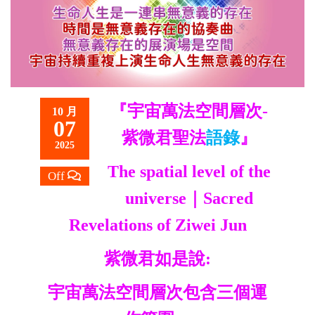
救
世
主
『宇宙萬法空間層次-
10 月
07
紫微君聖法
語錄
』
2025
The spatial level of the
Off
universe｜Sacred
Revelations of Ziwei Jun
紫微君如是說:
宇宙萬法空間層次包含三個運