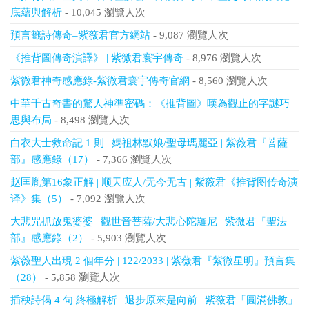
底蘊與解析
- 10,045 瀏覽人次
預言籤詩傳奇–紫薇君官方網站
- 9,087 瀏覽人次
《推背圖傳奇演譯》 | 紫微君寰宇傳奇
- 8,976 瀏覽人次
紫微君神奇感應錄-紫微君寰宇傳奇官網
- 8,560 瀏覽人次
中華千古奇書的驚人神準密碼：《推背圖》嘆為觀止的字謎巧
思與布局
- 8,498 瀏覽人次
白衣大士救命記 1 則 | 媽祖林默娘/聖母瑪麗亞 | 紫薇君『菩薩
部』感應錄（17）
- 7,366 瀏覽人次
赵匡胤第16象正解 | 顺天应人/无今无古 | 紫薇君《推背图传奇演
译》集（5）
- 7,092 瀏覽人次
大悲咒抓放鬼婆婆 | 觀世音菩薩/大悲心陀羅尼 | 紫微君『聖法
部』感應錄（2）
- 5,903 瀏覽人次
紫薇聖人出現 2 個年分 | 122/2033 | 紫薇君『紫微星明』預言集
（28）
- 5,858 瀏覽人次
插秧詩偈 4 句 終極解析 | 退步原來是向前 | 紫薇君「圓滿佛教」