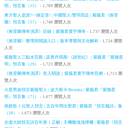
明』預言集（15）
- 1,789 瀏覽人次
東方聖人是誰?一錘定音! | 中國聖人/雙羽四足 | 紫薇君《推背
圖》預言集（57）
- 1,748 瀏覽人次
《推背圖傳奇演譯》目錄｜紫微君寰宇傳奇
- 1,737 瀏覽人次
《推背圖》整理與閱讀入口｜版本導覽與文化解析
- 1,724 瀏覽
人次
紫薇聖人三點水宮殿 | 諾查丹瑪斯/《諸世紀》 | 紫薇君『紫微星
明』預言集（29）
- 1,723 瀏覽人次
《推背圖傳奇演譯》登入閱讀｜紫薇君寰宇傳奇官網
- 1,713 瀏
覽人次
火星男孩預言紫薇聖人 | 波力斯卡/Boriska | 紫薇君『紫微星
明』預言集（71）
- 1,677 瀏覽人次
燒餅歌 3 位聖人預言 | 五百年間出聖君 | 紫薇君『預言籤詩』集
（28）
- 1,673 瀏覽人次
步虛大師預言詩百年第 1 正解 | 天機難洩洩禪機 | 紫薇君《預言