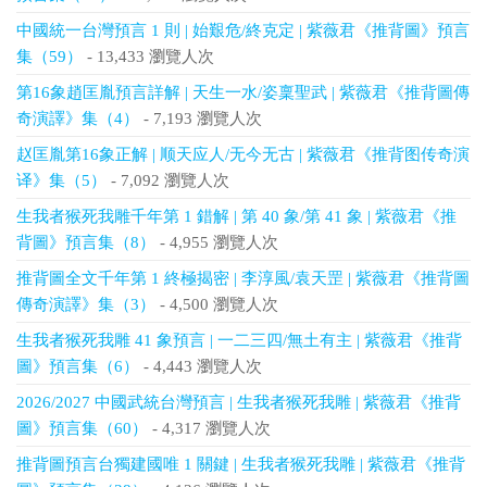
中國統一台灣預言 1 則 | 始艱危/終克定 | 紫薇君《推背圖》預言
集（59）
- 13,433 瀏覽人次
第16象趙匡胤預言詳解 | 天生一水/姿稟聖武 | 紫薇君《推背圖傳
奇演譯》集（4）
- 7,193 瀏覽人次
赵匡胤第16象正解 | 顺天应人/无今无古 | 紫薇君《推背图传奇演
译》集（5）
- 7,092 瀏覽人次
生我者猴死我雕千年第 1 錯解 | 第 40 象/第 41 象 | 紫薇君《推
背圖》預言集（8）
- 4,955 瀏覽人次
推背圖全文千年第 1 終極揭密 | 李淳風/袁天罡 | 紫薇君《推背圖
傳奇演譯》集（3）
- 4,500 瀏覽人次
生我者猴死我雕 41 象預言 | 一二三四/無土有主 | 紫薇君《推背
圖》預言集（6）
- 4,443 瀏覽人次
2026/2027 中國武統台灣預言 | 生我者猴死我雕 | 紫薇君《推背
圖》預言集（60）
- 4,317 瀏覽人次
推背圖預言台獨建國唯 1 關鍵 | 生我者猴死我雕 | 紫薇君《推背