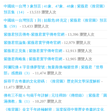
中國統一台灣 3 象預言 | 41象、47象、48象 | 紫薇君《推背圖》
預言集（14）
- 13,533 瀏覽人次
中國統一台灣預言 1 則 | 始艱危/終克定 | 紫薇君《推背圖》預言
集（59）
- 13,433 瀏覽人次
紫微君預言傳奇-紫微君寰宇傳奇官網
- 13,396 瀏覽人次
紫微君世論集-紫薇君寰宇傳奇官網
- 12,979 瀏覽人次
紫薇君正見集 | 紫微君寰宇傳奇官網
- 12,913 瀏覽人次
紫微君商略集 | 紫薇君寰宇傳奇官網
- 12,905 瀏覽人次
阿彌陀佛 4 字音佛夢聖號 | 無量壽佛/極樂世界 | 紫薇君『世尊
部』感應錄（3）
- 11,474 瀏覽人次
探尋千古奇書的文化密碼：《推背圖》歷史與文學深度解析
-
11,473 瀏覽人次
佛有三不能 6 句偈千年詳解 | 元珪禪師/《傳燈錄》 | 紫薇君「圓
滿佛教」集（1）
- 10,207 瀏覽人次
《推背圖》全文千年終極解密：深度探尋中華歷史奇書的文化