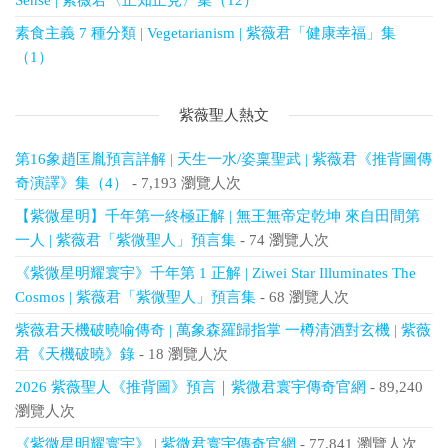
Sense | 紫薇君〈正知正見〉集（12）
素食主義 7 種分類 | Vegetarianism | 紫薇君「健康幸福」集
（1）
紫薇聖人熱文
第16象趙匡胤預言詳解 | 天生一水/姿稟聖武 | 紫薇君《推背圖傳
奇演譯》集（4）
- 7,193 瀏覽人次
【紫微星明】千年第一終極正解 | 無王無帝定乾坤 來自田間第
一人 | 紫薇君「紫微聖人」預言集
- 74 瀏覽人次
《紫微星明耀寰宇》千年第 1 正解 | Ziwei Star Illuminates The
Cosmos | 紫薇君「紫微聖人」預言集
- 68 瀏覽人次
紫薇君天機破曉喻傳奇 | 萬象森羅歸指掌 一樽清酒對玄機 | 紫薇
君《天機破曉》錄
- 18 瀏覽人次
2026 紫薇聖人《推背圖》預言｜紫微君寰宇傳奇官網
- 89,240
瀏覽人次
《紫微星明耀寰宇》 | 紫微君寰宇傳奇官網
- 77,841 瀏覽人次