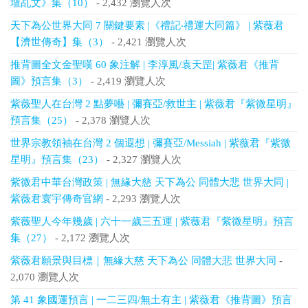
壇乩文》集（10）
- 2,432 瀏覽人次
天下為公世界大同 7 關鍵要素 |《禮記‧禮運大同篇》 | 紫薇君
【濟世傳奇】集（3）
- 2,421 瀏覽人次
推背圖全文金聖嘆 60 象注解 | 李淳風/袁天罡| 紫薇君《推背
圖》預言集（3）
- 2,419 瀏覽人次
紫薇聖人在台灣 2 點夢囈 | 彌賽亞/救世主 | 紫薇君『紫微星明』
預言集（25）
- 2,378 瀏覽人次
世界宗教領袖在台灣 2 個遐想 | 彌賽亞/Messiah | 紫薇君『紫微
星明』預言集（23）
- 2,327 瀏覽人次
紫微君中華台灣政策 | 無緣大慈 天下為公 同體大悲 世界大同 |
紫薇君寰宇傳奇官網
- 2,293 瀏覽人次
紫薇聖人今年幾歲 | 六十一歲三五運 | 紫薇君『紫微星明』預言
集（27）
- 2,172 瀏覽人次
紫薇君願景與目標｜無緣大慈 天下為公 同體大悲 世界大同
-
2,070 瀏覽人次
第 41 象國運預言 | 一二三四/無土有主 | 紫薇君《推背圖》預言