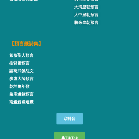
大清皇朝預言
大中皇朝預言
將來皇朝預言
【預言籤詩集】
紫薇聖人預言
推背圖預言
諸葛武侯乩文
步虛大師預言
乾坤萬年歌
格庵遺錄預言
南鯤鯓國運籤
抖音
TikTok