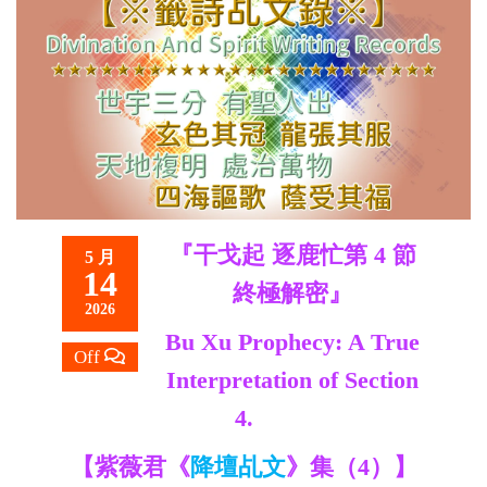
救
世
主
『干戈起 逐鹿忙第
4 節
5 月
14
終極解密』
2026
Bu Xu Prophecy: A True
Off
Interpretation of Section
4.
【紫薇君《
降壇乩文
》集（4）】