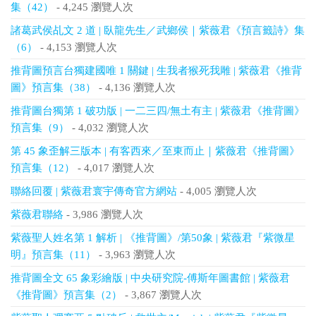
集（42）
- 4,245 瀏覽人次
諸葛武侯乩文 2 道 | 臥龍先生／武鄉侯｜紫薇君《預言籤詩》集
（6）
- 4,153 瀏覽人次
推背圖預言台獨建國唯 1 關鍵 | 生我者猴死我雕 | 紫薇君《推背
圖》預言集（38）
- 4,136 瀏覽人次
推背圖台獨第 1 破功版 | 一二三四/無土有主 | 紫薇君《推背圖》
預言集（9）
- 4,032 瀏覽人次
第 45 象歪解三版本 | 有客西來／至東而止｜紫薇君《推背圖》
預言集（12）
- 4,017 瀏覽人次
聯絡回覆 | 紫薇君寰宇傳奇官方網站
- 4,005 瀏覽人次
紫薇君聯絡
- 3,986 瀏覽人次
紫薇聖人姓名第 1 解析 | 《推背圖》/第50象 | 紫薇君『紫微星
明』預言集（11）
- 3,963 瀏覽人次
推背圖全文 65 象彩繪版 | 中央研究院-傅斯年圖書館 | 紫薇君
《推背圖》預言集（2）
- 3,867 瀏覽人次