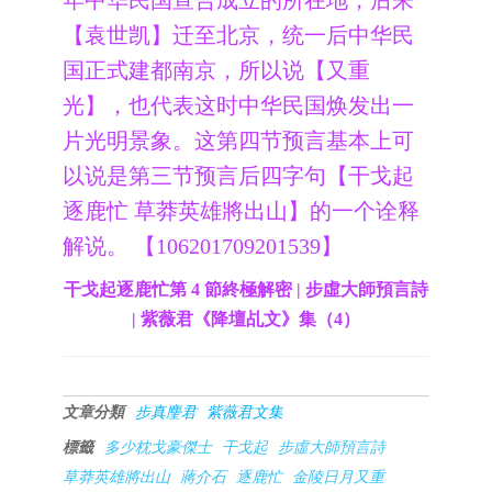
年中华民国宣告成立的所在地，后来
【袁世凯】迁至北京，统一后中华民
国正式建都南京，所以说【又重
光】，也代表这时中华民国焕发出一
片光明景象。这第四节预言基本上可
以说是第三节预言后四字句【干戈起
逐鹿忙 草莽英雄將出山】的一个诠释
解说。 【106201709201539】
干戈起逐鹿忙第 4 節終極解密 | 步虛大師預言詩
| 紫薇君《降壇乩文》集（4）
文章分類
步真麈君
紫薇君文集
標籤
多少枕戈豪傑士
干戈起
步虛大師預言詩
草莽英雄將出山
蔣介石
逐鹿忙
金陵日月又重