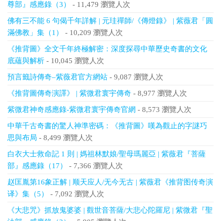
尊部』感應錄（3）
- 11,479 瀏覽人次
佛有三不能 6 句偈千年詳解 | 元珪禪師/《傳燈錄》 | 紫薇君「圓
滿佛教」集（1）
- 10,209 瀏覽人次
《推背圖》全文千年終極解密：深度探尋中華歷史奇書的文化
底蘊與解析
- 10,045 瀏覽人次
預言籤詩傳奇–紫薇君官方網站
- 9,087 瀏覽人次
《推背圖傳奇演譯》 | 紫微君寰宇傳奇
- 8,977 瀏覽人次
紫微君神奇感應錄-紫微君寰宇傳奇官網
- 8,573 瀏覽人次
中華千古奇書的驚人神準密碼：《推背圖》嘆為觀止的字謎巧
思與布局
- 8,499 瀏覽人次
白衣大士救命記 1 則 | 媽祖林默娘/聖母瑪麗亞 | 紫薇君『菩薩
部』感應錄（17）
- 7,366 瀏覽人次
赵匡胤第16象正解 | 顺天应人/无今无古 | 紫薇君《推背图传奇演
译》集（5）
- 7,092 瀏覽人次
《大悲咒》抓放鬼婆婆 | 觀世音菩薩/大悲心陀羅尼 | 紫微君『聖