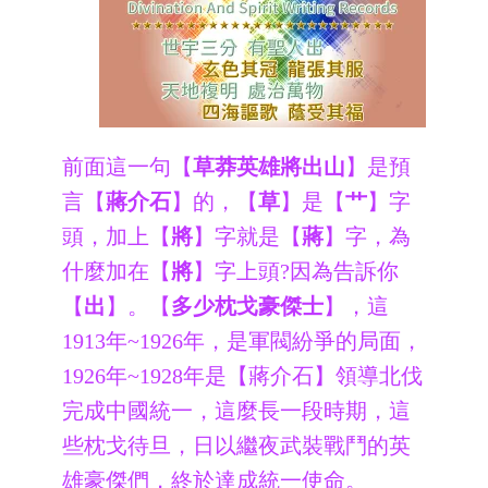
前面這一句【
草莽英雄將出山
】是預
言【
蔣介石
】的，【
草
】是【
艹
】字
頭，加上【
將
】字就是【
蔣
】字，為
什麼加在【
將
】字上頭?因為告訴你
【
出
】。【
多少枕戈豪傑士
】，這
1913年~1926年，是軍閥紛爭的局面，
1926年~1928年是【蔣介石】領導北伐
完成中國統一，這麼長一段時期，這
些枕戈待旦，日以繼夜武裝戰鬥的
英
雄豪傑
們，終於達成統一使命。