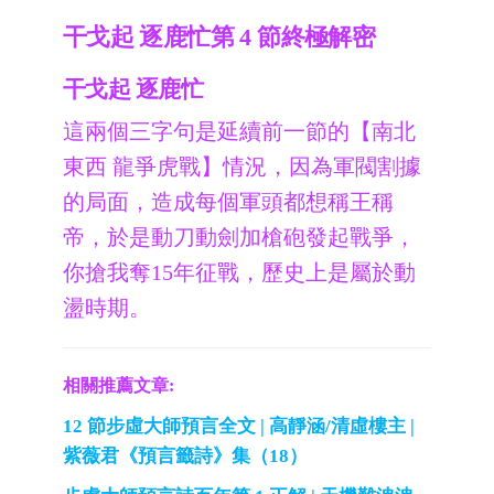
干戈起 逐鹿忙第 4 節終極解密
干戈起 逐鹿忙
這兩個三字句是延續前一節的【南北
東西 龍爭虎戰】情況，因為軍閥割據
的局面，造成每個軍頭都想稱王稱
帝，於是動刀動劍加槍砲發起戰爭，
你搶我奪15年征戰，歷史上是屬於動
盪時期。
相關推薦文章:
12 節步虛大師預言全文 | 高靜涵/清虛樓主 |
紫薇君《預言籤詩》集（18）