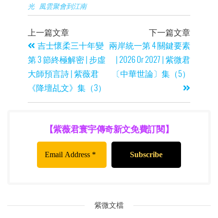
光
風雲聚會到江南
上一篇文章
下一篇文章
吉士懷柔三十年變
兩岸統一第 4 關鍵要素
第 3 節終極解密 | 步虛
| 2026 Or 2027 | 紫微君
大師預言詩 | 紫薇君
〔中華世論〕集（5）
《降壇乩文》集（3）
【紫薇君寰宇傳奇新文免費訂閱】
紫微文檔