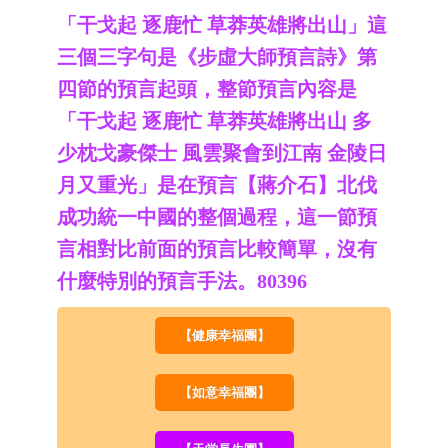
「干戈起 逐鹿忙 草莽英雄將出山」這
三個三字句是《步虛大師預言詩》第
四節的預言起頭，整節預言內容是
「干戈起 逐鹿忙 草莽英雄將出山 多
少枕戈豪傑士 風雲聚會到江南 金陵日
月又重光」是在預言【蔣介石】北伐
成功
統一中國的整個過程，這一節
預
言
相對比前面的預言比較簡單，沒有
什麼特別的預言手法。80396
【健康幸福團】
【如意幸福團】