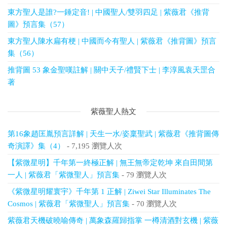
東方聖人是誰?一錘定音! | 中國聖人/雙羽四足 | 紫薇君《推背
圖》預言集（57）
東方聖人陳水扁有梗 | 中國而今有聖人 | 紫薇君《推背圖》預言
集（56）
推背圖 53 象金聖嘆註解 | 關中天子/禮賢下士 | 李淳風袁天罡合
著
紫薇聖人熱文
第16象趙匡胤預言詳解 | 天生一水/姿稟聖武 | 紫薇君《推背圖傳
奇演譯》集（4）
- 7,195 瀏覽人次
【紫微星明】千年第一終極正解 | 無王無帝定乾坤 來自田間第
一人 | 紫薇君「紫微聖人」預言集
- 79 瀏覽人次
《紫微星明耀寰宇》千年第 1 正解 | Ziwei Star Illuminates The
Cosmos | 紫薇君「紫微聖人」預言集
- 70 瀏覽人次
紫薇君天機破曉喻傳奇 | 萬象森羅歸指掌 一樽清酒對玄機 | 紫薇