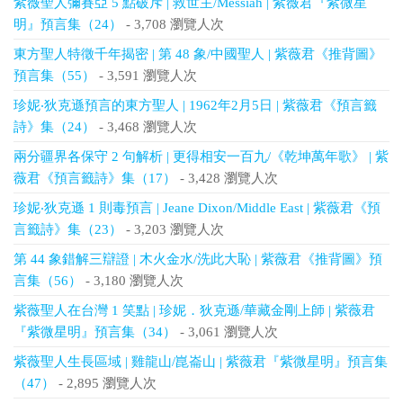
紫薇聖人彌賽亞 5 點破斥 | 救世主/Messiah | 紫薇君『紫微星
明』預言集（24）
- 3,708 瀏覽人次
東方聖人特徵千年揭密 | 第 48 象/中國聖人 | 紫薇君《推背圖》
預言集（55）
- 3,591 瀏覽人次
珍妮‧狄克遜預言的東方聖人 | 1962年2月5日 | 紫薇君《預言籤
詩》集（24）
- 3,468 瀏覽人次
兩分疆界各保守 2 句解析 | 更得相安一百九/《乾坤萬年歌》 | 紫
薇君《預言籤詩》集（17）
- 3,428 瀏覽人次
珍妮‧狄克遜 1 則毒預言 | Jeane Dixon/Middle East | 紫薇君《預
言籤詩》集（23）
- 3,203 瀏覽人次
第 44 象錯解三辯證 | 木火金水/洗此大恥 | 紫薇君《推背圖》預
言集（56）
- 3,180 瀏覽人次
紫薇聖人在台灣 1 笑點 | 珍妮．狄克遜/華藏金剛上師 | 紫薇君
『紫微星明』預言集（34）
- 3,061 瀏覽人次
紫薇聖人生長區域 | 雞龍山/崑崙山 | 紫薇君『紫微星明』預言集
（47）
- 2,895 瀏覽人次