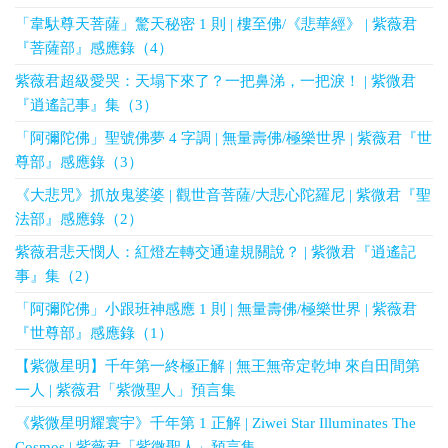
「韋馱尊天菩薩」驚天秘密 1 則 | 樓至佛/《悲華經》 | 紫薇君
『菩薩部』感應錄（4）
紫薇君超級愛哭：天塌下來了？一把鼻涕，一把淚！ | 紫微君
『逍遙記事』集（3）
「阿彌陀佛」聖號佛夢 4 字調 | 無量壽佛/極樂世界 | 紫薇君『世
尊部』感應錄（3）
《大悲咒》抓放鬼婆婆 | 觀世音菩薩/大悲心陀羅尼 | 紫微君『聖
法部』感應錄（2）
紫薇君悲天憫人：紅燈左轉交通違規關說？ | 紫微君『逍遙記
事』集（2）
「阿彌陀佛」小跟班神感應 1 則 | 無量壽佛/極樂世界 | 紫薇君
『世尊部』感應錄（1）
【紫微星明】千年第一終極正解 | 無王無帝定乾坤 來自田間第
一人 | 紫薇君「紫微聖人」預言集
《紫微星明耀寰宇》千年第 1 正解 | Ziwei Star Illuminates The
Cosmos | 紫薇君「紫微聖人」預言集