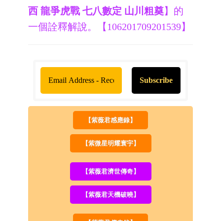
西 龍爭虎戰 七八數定 山川粗奠
】的
一個詮釋解說。【106201709201539】
【紫薇君感應錄】
【紫微星明耀寰宇】
【紫薇君濟世傳奇】
【紫薇君天機破曉】