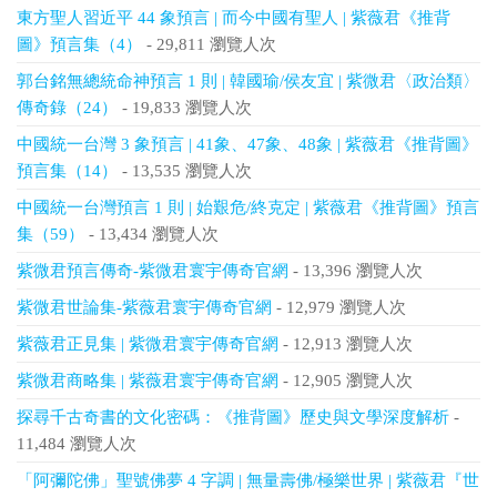
東方聖人習近平 44 象預言 | 而今中國有聖人 | 紫薇君《推背
圖》預言集（4）
- 29,811 瀏覽人次
郭台銘無總統命神預言 1 則 | 韓國瑜/侯友宜 | 紫微君〈政治類〉
傳奇錄（24）
- 19,833 瀏覽人次
中國統一台灣 3 象預言 | 41象、47象、48象 | 紫薇君《推背圖》
預言集（14）
- 13,535 瀏覽人次
中國統一台灣預言 1 則 | 始艱危/終克定 | 紫薇君《推背圖》預言
集（59）
- 13,434 瀏覽人次
紫微君預言傳奇-紫微君寰宇傳奇官網
- 13,396 瀏覽人次
紫微君世論集-紫薇君寰宇傳奇官網
- 12,979 瀏覽人次
紫薇君正見集 | 紫微君寰宇傳奇官網
- 12,913 瀏覽人次
紫微君商略集 | 紫薇君寰宇傳奇官網
- 12,905 瀏覽人次
探尋千古奇書的文化密碼：《推背圖》歷史與文學深度解析
-
11,484 瀏覽人次
「阿彌陀佛」聖號佛夢 4 字調 | 無量壽佛/極樂世界 | 紫薇君『世