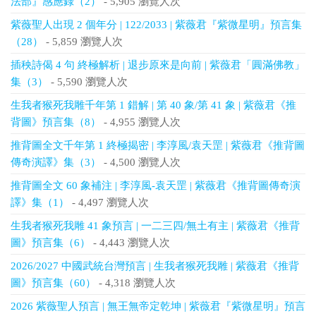
法部』感應錄（2）
- 5,905 瀏覽人次
紫薇聖人出現 2 個年分 | 122/2033 | 紫薇君『紫微星明』預言集
（28）
- 5,859 瀏覽人次
插秧詩偈 4 句 終極解析 | 退步原來是向前 | 紫薇君「圓滿佛教」
集（3）
- 5,590 瀏覽人次
生我者猴死我雕千年第 1 錯解 | 第 40 象/第 41 象 | 紫薇君《推
背圖》預言集（8）
- 4,955 瀏覽人次
推背圖全文千年第 1 終極揭密 | 李淳風/袁天罡 | 紫薇君《推背圖
傳奇演譯》集（3）
- 4,500 瀏覽人次
推背圖全文 60 象補注 | 李淳風-袁天罡 | 紫薇君《推背圖傳奇演
譯》集（1）
- 4,497 瀏覽人次
生我者猴死我雕 41 象預言 | 一二三四/無土有主 | 紫薇君《推背
圖》預言集（6）
- 4,443 瀏覽人次
2026/2027 中國武統台灣預言 | 生我者猴死我雕 | 紫薇君《推背
圖》預言集（60）
- 4,318 瀏覽人次
2026 紫薇聖人預言 | 無王無帝定乾坤 | 紫薇君『紫微星明』預言