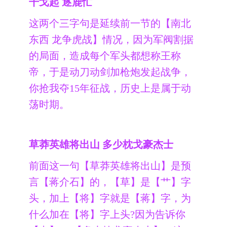
干戈起 逐鹿忙
这两个三字句是延续前一节的【南北
东西 龙争虎战】情况，因为军阀割据
的局面，造成每个军头都想称王称
帝，于是动刀动剑加枪炮发起战争，
你抢我夺15年征战，历史上是属于动
荡时期。
草莽英雄将出山 多少枕戈豪杰士
前面这一句【草莽英雄将出山】是预
言【蒋介石】的，【草】是【艹】字
头，加上【将】字就是【蒋】字，为
什么加在【将】字上头?因为告诉你