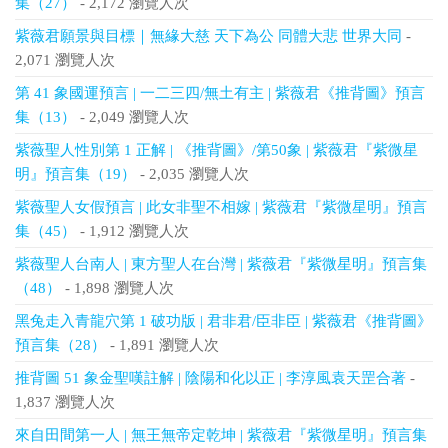
集（27）
- 2,172 瀏覽人次
紫薇君願景與目標｜無緣大慈 天下為公 同體大悲 世界大同
-
2,071 瀏覽人次
第 41 象國運預言 | 一二三四/無土有主 | 紫薇君《推背圖》預言
集（13）
- 2,049 瀏覽人次
紫薇聖人性別第 1 正解 | 《推背圖》/第50象 | 紫薇君『紫微星
明』預言集（19）
- 2,035 瀏覽人次
紫薇聖人女假預言 | 此女非聖不相嫁 | 紫薇君『紫微星明』預言
集（45）
- 1,912 瀏覽人次
紫薇聖人台南人 | 東方聖人在台灣 | 紫薇君『紫微星明』預言集
（48）
- 1,898 瀏覽人次
黑兔走入青龍穴第 1 破功版 | 君非君/臣非臣 | 紫薇君《推背圖》
預言集（28）
- 1,891 瀏覽人次
推背圖 51 象金聖嘆註解 | 陰陽和化以正 | 李淳風袁天罡合著
-
1,837 瀏覽人次
來自田間第一人 | 無王無帝定乾坤 | 紫薇君『紫微星明』預言集