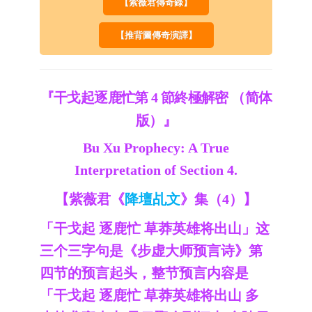
【紫薇君傳奇錄】
【推背圖傳奇演譯】
『干戈起逐鹿忙第 4 節終極解密 （简体
版）』
Bu Xu Prophecy: A True
Interpretation of Section 4.
【紫薇君《
降壇乩文
》集（4）】
「干戈起 逐鹿忙 草莽英雄将出山」这
三个三字句是《步虚大师预言诗》第
四节的预言起头，整节预言内容是
「干戈起 逐鹿忙 草莽英雄将出山 多