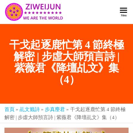
2026
彌
Menu
賽
紫薇
亞
聖人
救
干戈起逐鹿忙第 4 節終極
世
《推
主
背
解密 | 步虛大師預言詩 |
樂
章-
圖》
紫薇君《降壇乩文》集
人
預
人
（4）
都
言-
是
紫薇
彌
君寰
賽
亞-
首頁
»
乩文籤詩
»
步真麈君
»
干戈起逐鹿忙第 4 節終極
宇傳
個
解密 | 步虛大師預言詩 | 紫薇君《降壇乩文》集（4）
奇官
個
都
網
是