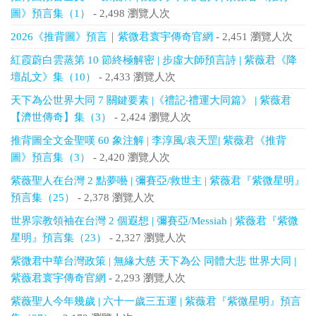
圖》預言集（1）
- 2,498 瀏覽人次
2026《推背圖》預言｜紫微君寰宇傳奇官網
- 2,451 瀏覽人次
紅霞蔚白雲蒸第 10 節終極解密 | 步虛大師預言詩 | 紫薇君《降
壇乩文》集（10）
- 2,433 瀏覽人次
天下為公世界大同 7 關鍵要素 |《禮記‧禮運大同篇》 | 紫薇君
【濟世傳奇】集（3）
- 2,424 瀏覽人次
推背圖全文金聖嘆 60 象注解 | 李淳風/袁天罡| 紫薇君《推背
圖》預言集（3）
- 2,420 瀏覽人次
紫薇聖人在台灣 2 點夢囈 | 彌賽亞/救世主 | 紫薇君『紫微星明』
預言集（25）
- 2,378 瀏覽人次
世界宗教領袖在台灣 2 個遐想 | 彌賽亞/Messiah | 紫薇君『紫微
星明』預言集（23）
- 2,327 瀏覽人次
紫微君中華台灣政策 | 無緣大慈 天下為公 同體大悲 世界大同 |
紫薇君寰宇傳奇官網
- 2,293 瀏覽人次
紫薇聖人今年幾歲 | 六十一歲三五運 | 紫薇君『紫微星明』預言