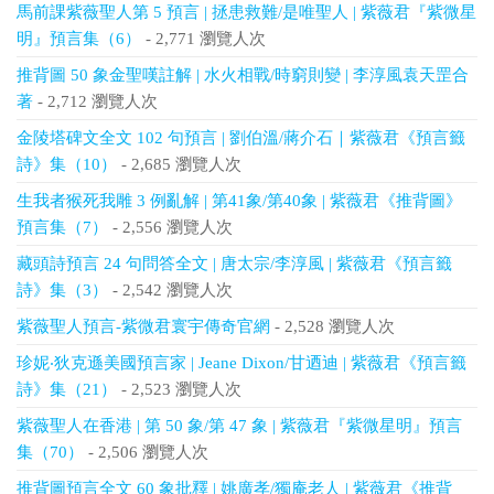
馬前課紫薇聖人第 5 預言 | 拯患救難/是唯聖人 | 紫薇君『紫微星
明』預言集（6）
- 2,771 瀏覽人次
推背圖 50 象金聖嘆註解 | 水火相戰/時窮則變 | 李淳風袁天罡合
著
- 2,712 瀏覽人次
金陵塔碑文全文 102 句預言 | 劉伯溫/蔣介石｜紫薇君《預言籤
詩》集（10）
- 2,685 瀏覽人次
生我者猴死我雕 3 例亂解 | 第41象/第40象 | 紫薇君《推背圖》
預言集（7）
- 2,556 瀏覽人次
藏頭詩預言 24 句問答全文 | 唐太宗/李淳風 | 紫薇君《預言籤
詩》集（3）
- 2,542 瀏覽人次
紫薇聖人預言-紫微君寰宇傳奇官網
- 2,528 瀏覽人次
珍妮‧狄克遜美國預言家 | Jeane Dixon/甘迺迪 | 紫薇君《預言籤
詩》集（21）
- 2,523 瀏覽人次
紫薇聖人在香港 | 第 50 象/第 47 象 | 紫薇君『紫微星明』預言
集（70）
- 2,506 瀏覽人次
推背圖預言全文 60 象批釋 | 姚廣孝/獨庵老人 | 紫薇君《推背