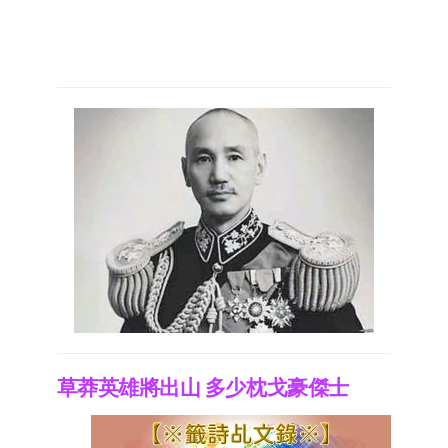
草莽英雄將出山 多少枕戈豪傑士