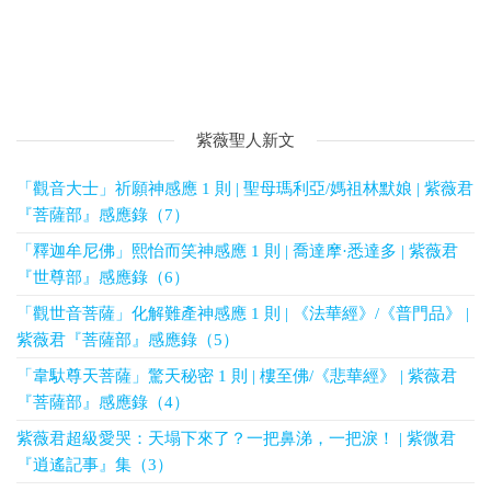
紫薇聖人新文
「觀音大士」祈願神感應 1 則 | 聖母瑪利亞/媽祖林默娘 | 紫薇君
『菩薩部』感應錄（7）
「釋迦牟尼佛」熙怡而笑神感應 1 則 | 喬達摩·悉達多 | 紫薇君
『世尊部』感應錄（6）
「觀世音菩薩」化解難產神感應 1 則 | 《法華經》/《普門品》 |
紫薇君『菩薩部』感應錄（5）
「韋馱尊天菩薩」驚天秘密 1 則 | 樓至佛/《悲華經》 | 紫薇君
『菩薩部』感應錄（4）
紫薇君超級愛哭：天塌下來了？一把鼻涕，一把淚！ | 紫微君
『逍遙記事』集（3）