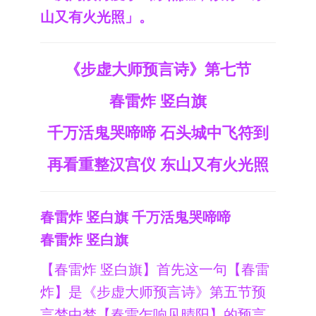
山又有火光照」。
《步虚大师预言诗》第七节
春雷炸 竖白旗
千万活鬼哭啼啼 石头城中飞符到
再看重整汉宫仪 东山又有火光照
春雷炸 竖白旗 千万活鬼哭啼啼
春雷炸 竖白旗
【春雷炸 竖白旗】首先这一句【春雷
炸】是《步虚大师预言诗》第五节预
言梦中梦【春雷乍响见晴阳】的预言