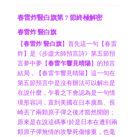
春雷炸豎白旗第 7 節終極解密
春雷炸 豎白旗
【
春雷炸
豎白旗
】首先這一句【春雷
炸】是《步虛大師預言詩》第五節預
言夢中夢【
春雷乍響見晴陽
】的預言
結局，【春雷乍響見晴陽】這一句在
第五節預言中是沒有辦法可以解出是
在說什麼，乍看之下會認為是一句情
境形容詞，直到美國在日本廣島、長
崎丟了兩顆原子彈之後才豁然開朗；
原來是在說這碼事!於是日本在遭到兩
顆原子彈無情的攻擊死傷慘重，也毫