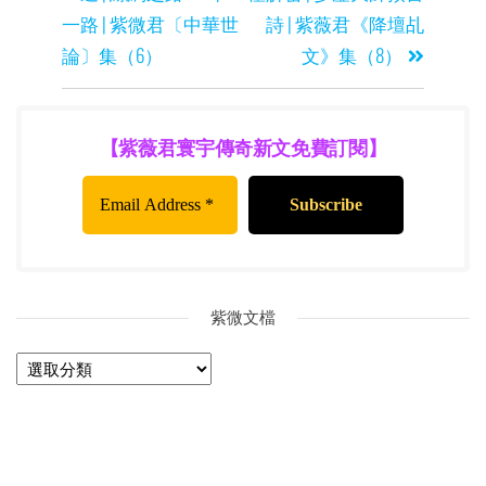
一路 | 紫微君〔中華世
詩 | 紫薇君《降壇乩
論〕集（6）
文》集（8）
【紫薇君寰宇傳奇新文免費訂閱】
紫微文檔