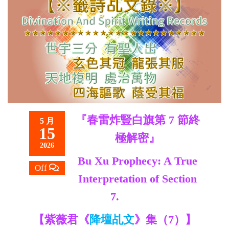
救
世
主
『春雷炸豎白旗第 7 節終
5 月
15
極解密』
2026
Bu Xu Prophecy: A True
Off
Interpretation of Section
7.
【紫薇君《
降壇乩文
》集（7）】