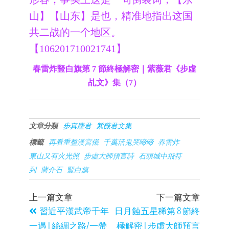
山】【山东】是也，精准地指出这国
共二战的一个地区。
【106201710021741】
春雷炸豎白旗第 7 節終極解密｜紫薇君《步虛
乩文》集（7）
文章分類
步真麈君
紫薇君文集
標籤
再看重整漢宮儀
千萬活鬼哭啼啼
春雷炸
東山又有火光照
步虛大師預言詩
石頭城中飛符
到
蔣介石
豎白旗
上一篇文章
下一篇文章
習近平漢武帝千年
日月蝕五星稀第 8 節終
一遇 | 絲綢之路/一帶
極解密 | 步虛大師預言