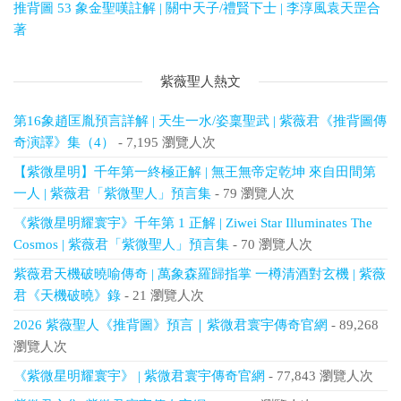
推背圖 53 象金聖嘆註解 | 關中天子/禮賢下士 | 李淳風袁天罡合
著
紫薇聖人熱文
第16象趙匡胤預言詳解 | 天生一水/姿稟聖武 | 紫薇君《推背圖傳
奇演譯》集（4）
- 7,195 瀏覽人次
【紫微星明】千年第一終極正解 | 無王無帝定乾坤 來自田間第
一人 | 紫薇君「紫微聖人」預言集
- 79 瀏覽人次
《紫微星明耀寰宇》千年第 1 正解 | Ziwei Star Illuminates The
Cosmos | 紫薇君「紫微聖人」預言集
- 70 瀏覽人次
紫薇君天機破曉喻傳奇 | 萬象森羅歸指掌 一樽清酒對玄機 | 紫薇
君《天機破曉》錄
- 21 瀏覽人次
2026 紫薇聖人《推背圖》預言｜紫微君寰宇傳奇官網
- 89,268
瀏覽人次
《紫微星明耀寰宇》 | 紫微君寰宇傳奇官網
- 77,843 瀏覽人次