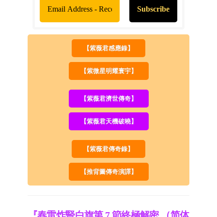
【紫薇君感應錄】
【紫微星明耀寰宇】
【紫薇君濟世傳奇】
【紫薇君天機破曉】
【紫薇君傳奇錄】
【推背圖傳奇演譯】
『春雷炸豎白旗第 7 節終極解密 （简体