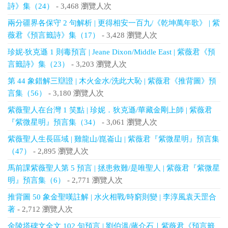
詩》集（24）
- 3,468 瀏覽人次
兩分疆界各保守 2 句解析 | 更得相安一百九/《乾坤萬年歌》 | 紫
薇君《預言籤詩》集（17）
- 3,428 瀏覽人次
珍妮‧狄克遜 1 則毒預言 | Jeane Dixon/Middle East | 紫薇君《預
言籤詩》集（23）
- 3,203 瀏覽人次
第 44 象錯解三辯證 | 木火金水/洗此大恥 | 紫薇君《推背圖》預
言集（56）
- 3,180 瀏覽人次
紫薇聖人在台灣 1 笑點 | 珍妮．狄克遜/華藏金剛上師 | 紫薇君
『紫微星明』預言集（34）
- 3,061 瀏覽人次
紫薇聖人生長區域 | 雞龍山/崑崙山 | 紫薇君『紫微星明』預言集
（47）
- 2,895 瀏覽人次
馬前課紫薇聖人第 5 預言 | 拯患救難/是唯聖人 | 紫薇君『紫微星
明』預言集（6）
- 2,771 瀏覽人次
推背圖 50 象金聖嘆註解 | 水火相戰/時窮則變 | 李淳風袁天罡合
著
- 2,712 瀏覽人次
金陵塔碑文全文 102 句預言 | 劉伯溫/蔣介石｜紫薇君《預言籤