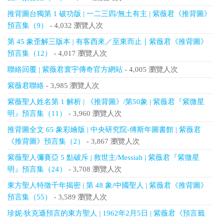
推背圖台獨第 1 破功版 | 一二三四/無土有主 | 紫薇君《推背圖》
預言集（9）
- 4,032 瀏覽人次
第 45 象歪解三版本 | 有客西來／至東而止｜紫薇君《推背圖》
預言集（12）
- 4,017 瀏覽人次
聯絡回覆 | 紫薇君寰宇傳奇官方網站
- 4,005 瀏覽人次
紫薇君聯絡
- 3,985 瀏覽人次
紫薇聖人姓名第 1 解析 | 《推背圖》/第50象 | 紫薇君『紫微星
明』預言集（11）
- 3,960 瀏覽人次
推背圖全文 65 象彩繪版 | 中央研究院-傅斯年圖書館 | 紫薇君
《推背圖》預言集（2）
- 3,867 瀏覽人次
紫薇聖人彌賽亞 5 點破斥 | 救世主/Messiah | 紫薇君『紫微星
明』預言集（24）
- 3,708 瀏覽人次
東方聖人特徵千年揭密 | 第 48 象/中國聖人 | 紫薇君《推背圖》
預言集（55）
- 3,589 瀏覽人次
珍妮‧狄克遜預言的東方聖人 | 1962年2月5日 | 紫薇君《預言籤