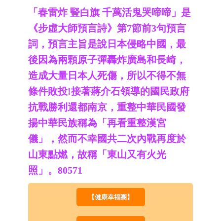
「春雷炸 豎白旗 千萬活鬼哭啼啼」是
《步虛大師預言詩》第7節前3句預言
詞，預言主旨是說日本侵略中國，最
後因為兩顆原子彈轟炸廣島和長崎，
造成大量日本人死傷，所以不得不無
條件敗投!接著蔣介石領導的國民政府
抗戰勝利還都南京，重整中華民國發
揚中華民族稱為「再看重整漢宮
儀」，然而不幸國共二次內戰再度於
山東點燃，故稱「東山又有火光
照」。80571
【健康幸福團】