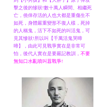
到【小男孩】和【大胖子】原子彈攻
擊之後的慘狀!數十萬人瞬間、相繼死
亡，僥倖存活的人也大都是重傷生不
如死，身體嚴重變形不復人樣，死掉
的人稱鬼，活下不如死的叫活鬼，可
見其慘狀!所以叫【千萬活鬼哭啼
啼】，由此可見戰爭實在是非常可
怕，後代人實在是要嚴記教訓，
不要
無知口水亂噴叫囂戰爭!