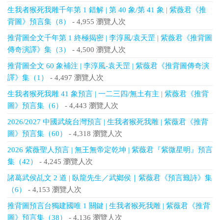
生我者猴死我雕千年第 1 錯解 | 第 40 象/第 41 象 | 紫薇君《推
背圖》預言集（8）
- 4,955 瀏覽人次
推背圖全文千年第 1 終極揭密 | 李淳風/袁天罡 | 紫薇君《推背圖
傳奇演譯》集（3）
- 4,500 瀏覽人次
推背圖全文 60 象補注 | 李淳風-袁天罡 | 紫薇君《推背圖傳奇演
譯》集（1）
- 4,497 瀏覽人次
生我者猴死我雕 41 象預言 | 一二三四/無土有主 | 紫薇君《推背
圖》預言集（6）
- 4,443 瀏覽人次
2026/2027 中國武統台灣預言 | 生我者猴死我雕 | 紫薇君《推背
圖》預言集（60）
- 4,318 瀏覽人次
2026 紫薇聖人預言 | 無王無帝定乾坤 | 紫薇君『紫微星明』預言
集（42）
- 4,245 瀏覽人次
諸葛武侯乩文 2 道 | 臥龍先生／武鄉侯｜紫薇君《預言籤詩》集
（6）
- 4,153 瀏覽人次
推背圖預言台獨建國唯 1 關鍵 | 生我者猴死我雕 | 紫薇君《推背
圖》預言集（38）
- 4,136 瀏覽人次