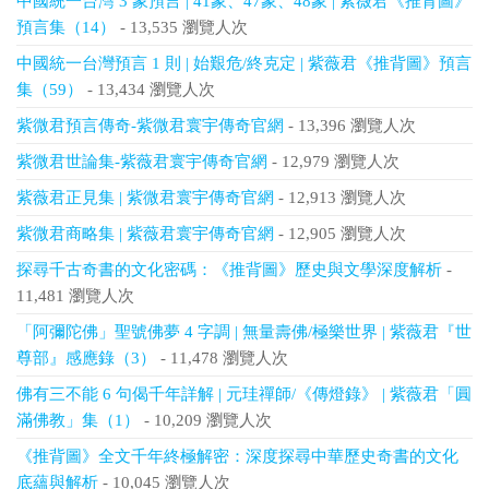
中國統一台灣 3 象預言 | 41象、47象、48象 | 紫薇君《推背圖》
預言集（14）
- 13,535 瀏覽人次
中國統一台灣預言 1 則 | 始艱危/終克定 | 紫薇君《推背圖》預言
集（59）
- 13,434 瀏覽人次
紫微君預言傳奇-紫微君寰宇傳奇官網
- 13,396 瀏覽人次
紫微君世論集-紫薇君寰宇傳奇官網
- 12,979 瀏覽人次
紫薇君正見集 | 紫微君寰宇傳奇官網
- 12,913 瀏覽人次
紫微君商略集 | 紫薇君寰宇傳奇官網
- 12,905 瀏覽人次
探尋千古奇書的文化密碼：《推背圖》歷史與文學深度解析
-
11,481 瀏覽人次
「阿彌陀佛」聖號佛夢 4 字調 | 無量壽佛/極樂世界 | 紫薇君『世
尊部』感應錄（3）
- 11,478 瀏覽人次
佛有三不能 6 句偈千年詳解 | 元珪禪師/《傳燈錄》 | 紫薇君「圓
滿佛教」集（1）
- 10,209 瀏覽人次
《推背圖》全文千年終極解密：深度探尋中華歷史奇書的文化
底蘊與解析
- 10,045 瀏覽人次