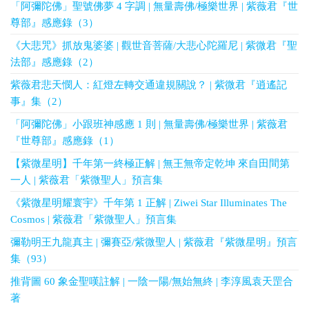
「阿彌陀佛」聖號佛夢 4 字調 | 無量壽佛/極樂世界 | 紫薇君『世
尊部』感應錄（3）
《大悲咒》抓放鬼婆婆 | 觀世音菩薩/大悲心陀羅尼 | 紫微君『聖
法部』感應錄（2）
紫薇君悲天憫人：紅燈左轉交通違規關說？ | 紫微君『逍遙記
事』集（2）
「阿彌陀佛」小跟班神感應 1 則 | 無量壽佛/極樂世界 | 紫薇君
『世尊部』感應錄（1）
【紫微星明】千年第一終極正解 | 無王無帝定乾坤 來自田間第
一人 | 紫薇君「紫微聖人」預言集
《紫微星明耀寰宇》千年第 1 正解 | Ziwei Star Illuminates The
Cosmos | 紫薇君「紫微聖人」預言集
彌勒明王九龍真主 | 彌賽亞/紫微聖人 | 紫薇君『紫微星明』預言
集（93）
推背圖 60 象金聖嘆註解 | 一陰一陽/無始無終 | 李淳風袁天罡合
著