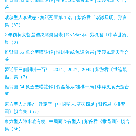
推背圖 56 象金聖嘆註解 | 飛者非鳥/潛者非魚 | 李淳風袁天罡合
著
紫薇聖人李洪志 : 笑話冠軍第 1 名! | 紫薇君『紫微星明』預言
集（87）
2 年前柯文哲選總統關鍵因素 | Ko Wen-je | 紫微君〔中華世論〕
集（8）
推背圖 55 象金聖嘆註解 | 懼則生戒/無遠勿屆 | 李淳風袁天罡合
著
習近平三個關鍵一百年 | 2021、2027、2049 | 紫微君〔世論觀
點〕集（7）
推背圖 54 象金聖嘆註解 | 磊磊落落/殘棋一局 | 李淳風袁天罡合
著
東方聖人是誰?一錘定音! | 中國聖人/雙羽四足 | 紫薇君《推背
圖》預言集（57）
東方聖人陳水扁有梗 | 中國而今有聖人 | 紫薇君《推背圖》預言
集（56）