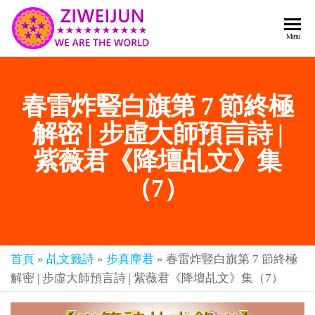
2026
彌
Menu
賽
紫薇
亞
聖人
救
春雷炸豎白旗第 7 節終極
世
《推
主
背
解密 | 步虛大師預言詩 |
樂
章-
圖》
紫薇君《降壇乩文》集
人
預
人
（7）
都
言-
是
紫薇
彌
君寰
賽
亞-
首頁
»
乩文籤詩
»
步真麈君
»
春雷炸豎白旗第 7 節終極
宇傳
個
解密 | 步虛大師預言詩 | 紫薇君《降壇乩文》集（7）
奇官
個
都
網
是