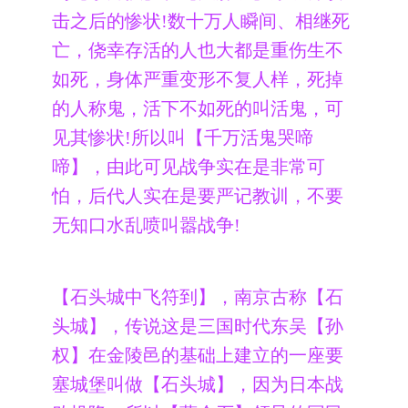
击之后的惨状!数十万人瞬间、相继死
亡，侥幸存活的人也大都是重伤生不
如死，身体严重变形不复人样，死掉
的人称鬼，活下不如死的叫活鬼，可
见其惨状!所以叫【千万活鬼哭啼
啼】，由此可见战争实在是非常可
怕，后代人实在是要严记教训，不要
无知口水乱喷叫嚣战争!
【石头城中飞符到】，南京古称【石
头城】，传说这是三国时代东吴【孙
权】在金陵邑的基础上建立的一座要
塞城堡叫做【石头城】，因为日本战