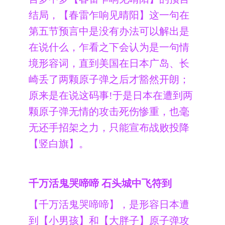
结局，【春雷乍响见晴阳】这一句在
第五节预言中是没有办法可以解出是
在说什么，乍看之下会认为是一句情
境形容词，直到美国在日本广岛、长
崎丢了两颗原子弹之后才豁然开朗；
原来是在说这码事!于是日本在遭到两
颗原子弹无情的攻击死伤惨重，也毫
无还手招架之力，只能宣布战败投降
【竖白旗】。
千万活鬼哭啼啼 石头城中飞符到
【千万活鬼哭啼啼】，是形容日本遭
到【小男孩】和【大胖子】原子弹攻