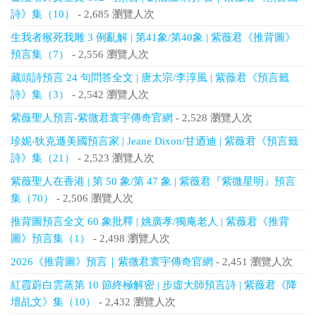
詩》集（10）
- 2,685 瀏覽人次
生我者猴死我雕 3 例亂解 | 第41象/第40象 | 紫薇君《推背圖》
預言集（7）
- 2,556 瀏覽人次
藏頭詩預言 24 句問答全文 | 唐太宗/李淳風 | 紫薇君《預言籤
詩》集（3）
- 2,542 瀏覽人次
紫薇聖人預言-紫微君寰宇傳奇官網
- 2,528 瀏覽人次
珍妮‧狄克遜美國預言家 | Jeane Dixon/甘迺迪 | 紫薇君《預言籤
詩》集（21）
- 2,523 瀏覽人次
紫薇聖人在香港 | 第 50 象/第 47 象 | 紫薇君『紫微星明』預言
集（70）
- 2,506 瀏覽人次
推背圖預言全文 60 象批釋 | 姚廣孝/獨庵老人 | 紫薇君《推背
圖》預言集（1）
- 2,498 瀏覽人次
2026《推背圖》預言｜紫微君寰宇傳奇官網
- 2,451 瀏覽人次
紅霞蔚白雲蒸第 10 節終極解密 | 步虛大師預言詩 | 紫薇君《降
壇乩文》集（10）
- 2,432 瀏覽人次