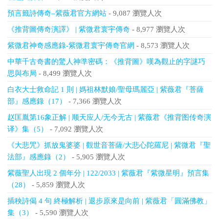
預言籤詩傳奇–紫薇君官方網站
- 9,087 瀏覽人次
《推背圖傳奇演譯》 | 紫微君寰宇傳奇
- 8,977 瀏覽人次
紫微君神奇感應錄-紫微君寰宇傳奇官網
- 8,573 瀏覽人次
中華千古奇書的驚人神準密碼：《推背圖》嘆為觀止的字謎巧
思與布局
- 8,499 瀏覽人次
白衣大士救命記 1 則 | 媽祖林默娘/聖母瑪麗亞 | 紫薇君『菩薩
部』感應錄（17）
- 7,366 瀏覽人次
赵匡胤第16象正解 | 顺天应人/无今无古 | 紫薇君《推背图传奇演
译》集（5）
- 7,092 瀏覽人次
《大悲咒》抓放鬼婆婆 | 觀世音菩薩/大悲心陀羅尼 | 紫微君『聖
法部』感應錄（2）
- 5,905 瀏覽人次
紫薇聖人出現 2 個年分 | 122/2033 | 紫薇君『紫微星明』預言集
（28）
- 5,859 瀏覽人次
插秧詩偈 4 句 終極解析 | 退步原來是向前 | 紫薇君「圓滿佛教」
集（3）
- 5,590 瀏覽人次