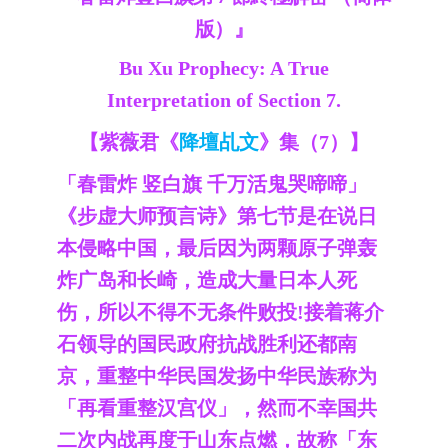
版）』
Bu Xu Prophecy: A True
Interpretation of Section 7.
【紫薇君《
降壇乩文
》集（7）】
「春雷炸 竖白旗 千万活鬼哭啼啼」
《步虚大师预言诗》第七节是在说日
本侵略中国，最后因为两颗原子弹轰
炸广岛和长崎，造成大量日本人死
伤，所以不得不无条件败投!接着蒋介
石领导的国民政府抗战胜利还都南
京，重整中华民国发扬中华民族称为
「再看重整汉宫仪」，然而不幸国共
二次内战再度于山东点燃，故称「东