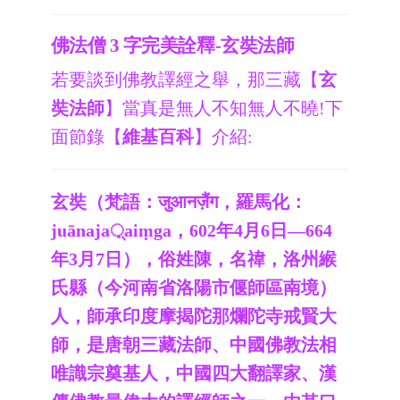
佛法僧 3 字完美詮釋-玄奘法師
若要談到佛教譯經之舉，那三藏【
玄
奘法師
】當真是無人不知無人不曉!下
面節錄【
維基百科
】介紹:
玄奘（梵語：जुआनज़ैंग，羅馬化：
juānaja़्aiṃga，602年4月6日—664
年3月7日），俗姓陳，名禕，洛州緱
氏縣（今河南省洛陽市偃師區南境）
人，師承印度摩揭陀那爛陀寺戒賢大
師，是唐朝三藏法師、中國佛教法相
唯識宗奠基人，中國四大翻譯家、漢