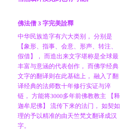
佛法僧 3 字完美詮釋
中华民族造字有六大类别， 分别是
【象形、指事、会意、形声、转注、
假借】， 而造出来文字堪称是全球最
丰富与意涵的代表创作， 而佛学经典
文字的翻译则在此基础上， 融入了翻
译经典的法师数十年修行实证与淬
链， 方能将3000多年前佛教教主 【释
迦牟尼佛】 流传下来的法门， 如契如
理的予以精准的由天竺梵文翻译成汉
字。