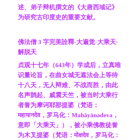
述、弟子辩机撰文的《大唐西域记》
为研究古印度史的重要文献。
佛法僧 3 字完美詮釋-大遍觉·大乘天·
解脱天
贞观十七年（643年）学成后，立真唯
识量论旨，在曲女城无遮法会上等待
十八天，无人辩难、不战而胜，由此
名声鹊起、威震天竺，被当时大乘行
者誉为摩诃耶那提婆（梵语：
महायानदेव，罗马化：Mahāyānadeva，
意即「大乘天」），被小乘佛教徒誉
为木叉提婆（梵语：मोक्षदेव，罗马化：