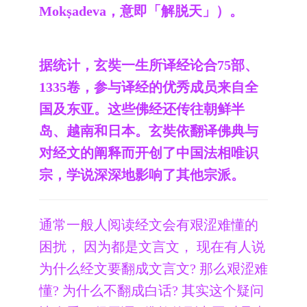
Mokṣadeva，意即「解脱天」）。
据统计，玄奘一生所译经论合75部、
1335卷，参与译经的优秀成员来自全
国及东亚。这些佛经还传往朝鲜半
岛、越南和日本。玄奘依翻译佛典与
对经文的阐释而开创了中国法相唯识
宗，学说深深地影响了其他宗派。
通常一般人阅读经文会有艰涩难懂的
困扰， 因为都是文言文， 现在有人说
为什么经文要翻成文言文? 那么艰涩难
懂? 为什么不翻成白话? 其实这个疑问