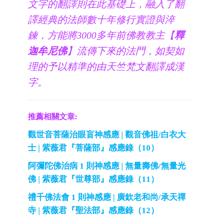
文字的翻譯則在此基礎上，融入了翻
譯經典的法師數十年修行實證與淬
鍊，方能將3000多年前佛教教主【
釋
迦牟尼佛
】流傳下來的法門，如契如
理的予以精準的由天竺梵文翻譯成漢
字。
推薦相關文章:
觀世音菩薩治眼盲神感應 | 觀音佛祖/白衣大
士 | 紫薇君『菩薩部』感應錄（10）
阿彌陀佛治病 1 則神感應 | 無量壽佛/無量光
佛 | 紫薇君『世尊部』感應錄（11）
禮千佛法會 1 則神感應 | 廣欽老和尚/承天禪
寺 | 紫薇君『聖法部』感應錄（12）