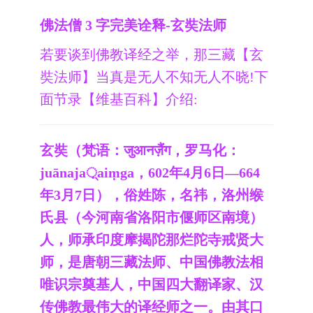
佛法僧 3 字完美诠释-玄奘法师
若要谈到佛教译经之举，那三藏【玄
奘法师】当真是无人不知无人不晓!下
面节录【维基百科】介绍:
玄奘（梵语：जुआनज़ैंग，罗马化：
juānaja़्aiṃga，602年4月6日—664
年3月7日），俗姓陈，名祎，洛州缑
氏县（今河南省洛阳市偃师区南境）
人，师承印度摩揭陀那烂陀寺戒贤大
师，是唐朝三藏法师、中国佛教法相
唯识宗奠基人，中国四大翻译家、汉
传佛教最伟大的译经师之一。由其口