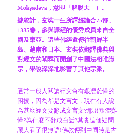
Mokṣadeva，意即「解脫天」）。
據統計，玄奘一生所譯經論合75部、
1335卷，參與譯經的優秀成員來自全
國及東亞。這些佛經還傳往朝鮮半
島、越南和日本。玄奘依翻譯佛典與
對經文的闡釋而開創了中國法相唯識
宗，學說深深地影響了其他宗派。
通常一般人閱讀經文會有艱澀難懂的
困擾，因為都是文言文，現在有人說
為甚麼經文要翻成文言文?那麼艱澀難
懂?為什麼不翻成白話?其實這個疑問
讓人看了很無語!佛教傳到中國時是古