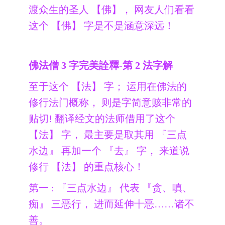
渡众生的圣人 【佛】， 网友人们看看
这个 【佛】 字是不是涵意深远！
佛法僧 3 字完美詮釋-第 2 法字解
至于这个 【法】 字； 运用在佛法的
修行法门概称， 则是字简意赅非常的
贴切! 翻译经文的法师借用了这个
【法】 字， 最主要是取其用 『三点
水边』 再加一个 『去』 字， 来道说
修行 【法】 的重点核心！
第一 : 『三点水边』 代表 『贪、嗔、
痴』 三恶行， 进而延伸十恶……诸不
善。