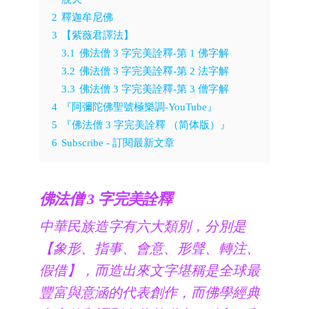
2
釋迦牟尼佛
3
【紫薇君譯法】
3.1
佛法僧 3 字完美詮釋-第 1 佛字解
3.2
佛法僧 3 字完美詮釋-第 2 法字解
3.3
佛法僧 3 字完美詮釋-第 3 僧字解
4
『阿彌陀佛聖號極樂調-YouTube』
5
『佛法僧 3 字完美詮釋 （简体版）』
6
Subscribe - 訂閱最新文章
佛法僧 3 字完美詮釋
中華民族造字有六大類別，分別是
【象形、指事、會意、形聲、轉注、
假借】，而造出來文字堪稱是全球最
豐富與意涵的代表創作，而佛學經典