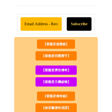
【紫薇君感應錄】
【紫微星明耀寰宇】
【紫薇君濟世傳奇】
【紫薇君天機破曉】
【紫薇君傳奇錄】
【推背圖傳奇演譯】