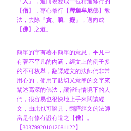
『
人
』，進而蛻變成一位精進修行的
【
僧
】，專心修行【
釋迦牟尼佛
】教
法，去除『
貪
、
嗔
、
癡
』，邁向成
【
佛
】之道。
簡單的字有著不簡單的意思，平凡中
有著不平凡的內涵，經文上的例子多
的不可枚舉，翻譯經文的法師們非常
用心的，使用了貼切又意簡的文字來
闡述高深的佛法，讓當時情境下的人
們，很容易也很快地上手來閱讀經
文，由此也可證見，翻譯經文的法師
當是有修有證有道之【
僧
】。
【
303799201012081122】