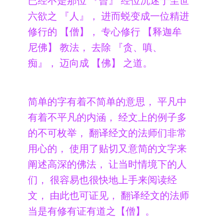
已经不是那位 『曾』 经位沉迷于尘世
六欲之 『人』， 进而蜕变成一位精进
修行的 【僧】， 专心修行 【释迦牟
尼佛】 教法， 去除 『贪、嗔、
痴』， 迈向成 【佛】 之道。
简单的字有着不简单的意思， 平凡中
有着不平凡的内涵， 经文上的例子多
的不可枚举， 翻译经文的法师们非常
用心的， 使用了贴切又意简的文字来
阐述高深的佛法， 让当时情境下的人
们， 很容易也很快地上手来阅读经
文， 由此也可证见， 翻译经文的法师
当是有修有证有道之【僧】。