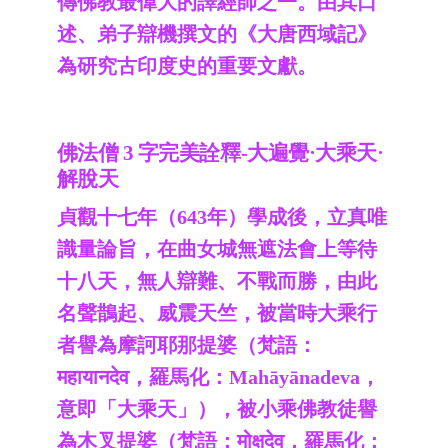
傳佛教最偉大的譯經師之一。由其口
述、弟子辯機撰文的《大唐西域記》
為研究古印度史的重要文獻。
佛法僧 3 字完美詮釋-大遍覺·大乘天·
解脫天
貞觀十七年（643年）學成後，立真唯
識量論旨，在曲女城無遮法會上等待
十八天，無人辯難、不戰而勝，由此
名聲鵲起、威震天竺，被當時大乘行
者譽為摩訶耶那提婆（梵語：
महायानदेव，羅馬化：Mahāyānadeva，
意即「大乘天」），被小乘佛教徒譽
為木叉提婆（梵語：मोक्षदेव，羅馬化：