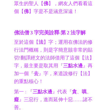
眾生的聖人【
佛
】，網友人們看看這
個【
佛
】字是不是涵意深遠！
佛法僧 3 字完美詮釋-第 2 法字解
至於這個【
法
】字；運用在佛法的修
行法門概稱，則是字簡意賅非常的貼
切!翻譯經文的法師借用了這個【法】
字，最主要是取其用『
三點水邊
』再
加一個『
去
』字，來道說修行【法】
的重點核心！
第一 : 『
三點水邊
』代表『
貪
、
嗔
、
癡
』三惡行，進而延伸十惡……諸不
善。