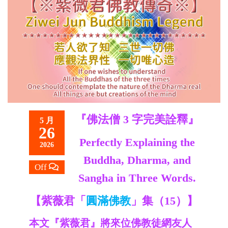
救
世
主
『佛法僧 3 字完美詮釋』
5 月
26
Perfectly Explaining the
2026
Buddha, Dharma, and
Off
Sangha in Three Words.
【紫薇君「
圓滿佛教
」集（15）】
本文『紫薇君』將來位佛教徒網友人