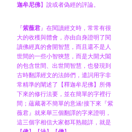
迦牟尼佛
】說或者偽經的評論。
『
紫薇君
』在閱讀經文時，常常有很
大的收穫與體會，亦由自身證明了閱
讀佛經真的會開智慧，而且還不是人
世間的一些小智狹慧，而是大開大闔
的包含世間、出世間智慧，也發現到
古時翻譯經文的法師們，遣詞用字非
常精準的闡述了【釋迦牟尼佛】所傳
下來的修行法要，並在簡單的字裡行
間；蘊藏著不簡單的意涵!接下來『紫
薇君』就來舉三個翻譯的字來證明，
這三個字相信大家都耳熟能詳，就是
【
佛
】【
法
】【
僧
】。