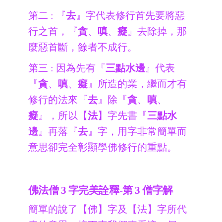
第二 : 『
去
』字代表修行首先要將惡
行之首，『
貪
、
嗔
、
癡
』去除掉，那
麼惡首斷，餘者不成行。
第三 : 因為先有『
三點水邊
』代表
『
貪
、
嗔
、
癡
』所造的業，繼而才有
修行的法來『
去
』除『
貪
、
嗔
、
癡
』，所以【
法
】字先書『
三點水
邊
』再落『
去
』字，用字非常簡單而
意思卻完全彰顯學佛修行的重點。
佛法僧 3 字完美詮釋-第 3 僧字解
簡單的說了【佛】字及【法】字所代