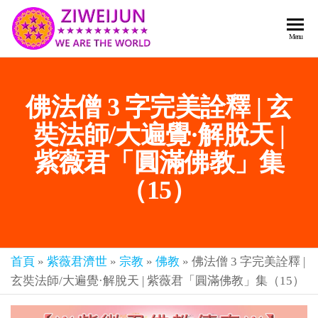
2026
彌
Menu
賽
紫薇
亞
聖人
救
佛法僧 3 字完美詮釋 | 玄
世
《推
主
背
奘法師/大遍覺·解脫天 |
樂
章-
圖》
紫薇君「圓滿佛教」集
人
預
人
（15）
都
言-
是
紫薇
彌
君寰
賽
亞-
首頁
»
紫薇君濟世
»
宗教
»
佛教
»
佛法僧 3 字完美詮釋 |
宇傳
個
玄奘法師/大遍覺·解脫天 | 紫薇君「圓滿佛教」集（15）
奇官
個
都
網
是