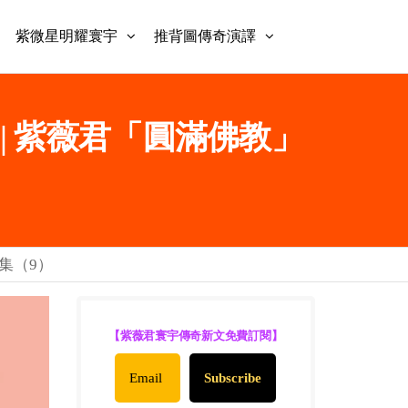
紫微星明耀寰宇
推背圖傳奇演譯
 | 紫薇君「圓滿佛教」
」集（9）
【紫薇君寰宇傳奇新文免費訂閱】