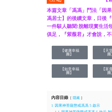
Off
本篇文章「馮馮」鬥法「因果
馮居士】的後續文章，日後『
一件駭人聽聞!脫離現實生活
俱足，『紫薇君』才會說，不然
【健康幸福
【天
團】
團
【如意幸福
【富
團】
團
內容目錄
隱藏
1
因果神菩薩懲戒馮馮 5 啟示
1.1
因果神菩薩懲戒馮馮 5 啟示-