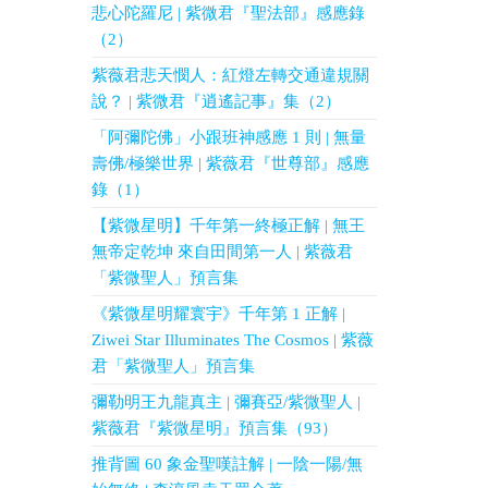
悲心陀羅尼 | 紫微君『聖法部』感應錄
（2）
紫薇君悲天憫人：紅燈左轉交通違規關
說？ | 紫微君『逍遙記事』集（2）
「阿彌陀佛」小跟班神感應 1 則 | 無量
壽佛/極樂世界 | 紫薇君『世尊部』感應
錄（1）
【紫微星明】千年第一終極正解 | 無王
無帝定乾坤 來自田間第一人 | 紫薇君
「紫微聖人」預言集
《紫微星明耀寰宇》千年第 1 正解 |
Ziwei Star Illuminates The Cosmos | 紫薇
君「紫微聖人」預言集
彌勒明王九龍真主 | 彌賽亞/紫微聖人 |
紫薇君『紫微星明』預言集（93）
推背圖 60 象金聖嘆註解 | 一陰一陽/無