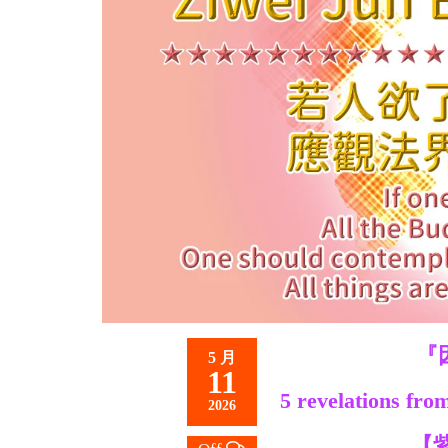
救
世
主
『
5 月
11
5 revelations fro
2026
【