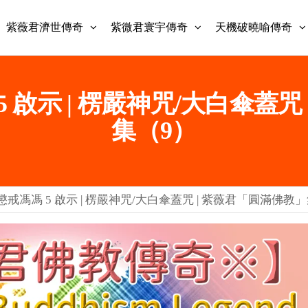
紫薇君濟世傳奇
紫微君寰宇傳奇
天機破曉喻傳奇
 啟示 | 楞嚴神咒/大白傘蓋咒
集（9）
戒馮馮 5 啟示 | 楞嚴神咒/大白傘蓋咒 | 紫薇君「圓滿佛教