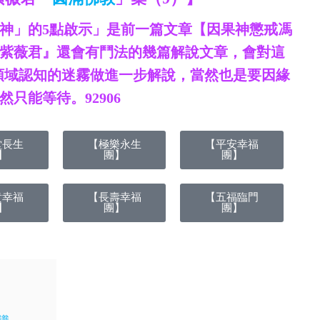
神」的5點啟示」是前一篇文章【因果神懲戒馮
紫薇君』還會有鬥法的幾篇解說文章，會對這
領域認知的迷霧做進一步解說，當然也是要因緣
只能等待。92906
堂長生
【極樂永生
【平安幸福
】
團】
團】
貴幸福
【長壽幸福
【五福臨門
】
團】
團】
智識