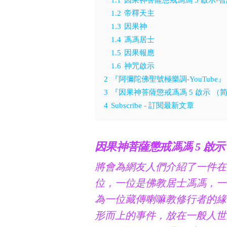
1.2
帝釋天主
1.3
因果神
1.4
馮馮居士
1.5
因果報應
1.6
神咒啟示
2
『阿彌陀佛聖號極樂調-YouTube』
3
『因果神菩薩懲戒馮馮 5 啟示 （
4
Subscribe - 訂閱最新文章
因果神菩薩懲戒馮馮 5 啟示
將會為網友人們介紹了一件在
位，一位是佛教居士馮馮，一
為一位藏傳喇嘛教修行者的緣
形而上的事件，放在一般人世