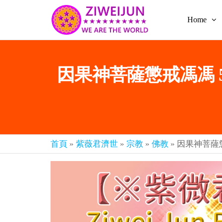
Home
2026
彌
賽
紫薇
亞
聖人
救
因果神菩薩懲戒馮馮 5
世
《推
主
背
樂
章-
圖》
人
預
人
都
言-
首頁
»
紫薇君濟世
»
宗教
»
佛教
»
因果神菩薩懲
是
紫薇
彌
君寰
賽
亞-
宇傳
個
奇官
個
都
網
是