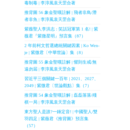
毒制毒 | 李淳風袁天罡合著
推背圖 56 象金聖嘆註解 | 飛者非鳥/潛
者非魚 | 李淳風袁天罡合著
紫薇聖人李洪志 : 笑話冠軍第 1 名! | 紫
薇君『紫微星明』預言集（87）
2 年前柯文哲選總統關鍵因素 | Ko Wen-
je | 紫微君〔中華世論〕集（8）
推背圖 55 象金聖嘆註解 | 懼則生戒/無
遠勿屆 | 李淳風袁天罡合著
習近平三個關鍵一百年 | 2021、2027、
2049 | 紫微君〔世論觀點〕集（7）
推背圖 54 象金聖嘆註解 | 磊磊落落/殘
棋一局 | 李淳風袁天罡合著
東方聖人是誰?一錘定音! | 中國聖人/雙
羽四足 | 紫薇君《推背圖》預言集
（57）