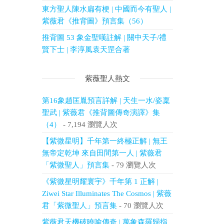
東方聖人陳水扁有梗 | 中國而今有聖人 |
紫薇君《推背圖》預言集（56）
推背圖 53 象金聖嘆註解 | 關中天子/禮
賢下士 | 李淳風袁天罡合著
紫薇聖人熱文
第16象趙匡胤預言詳解 | 天生一水/姿稟
聖武 | 紫薇君《推背圖傳奇演譯》集
（4）
- 7,194 瀏覽人次
【紫微星明】千年第一終極正解 | 無王
無帝定乾坤 來自田間第一人 | 紫薇君
「紫微聖人」預言集
- 79 瀏覽人次
《紫微星明耀寰宇》千年第 1 正解 |
Ziwei Star Illuminates The Cosmos | 紫薇
君「紫微聖人」預言集
- 70 瀏覽人次
紫薇君天機破曉喻傳奇 | 萬象森羅歸指