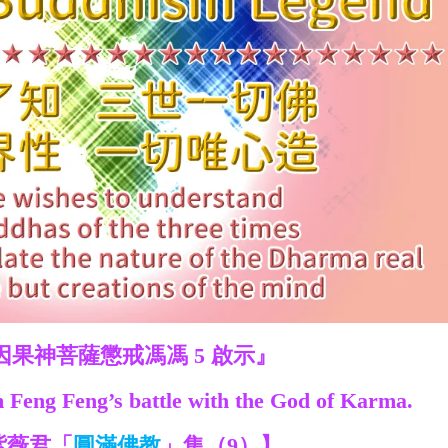
因果神菩薩懲戒馮馮 5 啟示
』
m Feng Feng’s battle with the God of Karma.
紫薇君「
圓滿佛教
」集（9）】