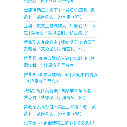
始無終 | 李淳風袁天罡合著
金龍彌勒王子殿下 | 一貫道/白蓮教 | 紫
薇君『紫微星明』預言集（92）
無極九龍真主紫微聖人 | 無極老母/一貫
道 | 紫薇君『紫微星明』預言集（91）
紫薇聖人九龍真主 | 彌勒明王/真命天子 |
紫薇君『紫微星明』預言集（90）
推背圖 59 象金聖嘆註解 | 無城無府/無
爾無我 | 李淳風袁天罡合著
推背圖 58 象金聖嘆註解 | 大亂平四夷服
| 李淳風袁天罡合著
法輪功鬼扯高智晟 : 笑話季軍第 3 名! |
紫薇君『紫微星明』預言集（89）
紫薇聖人高智晟 : 笑話亞軍第 2 名! | 紫
薇君『紫微星明』預言集（88）
推背圖 57 象金聖嘆註解 | 物極必反/以