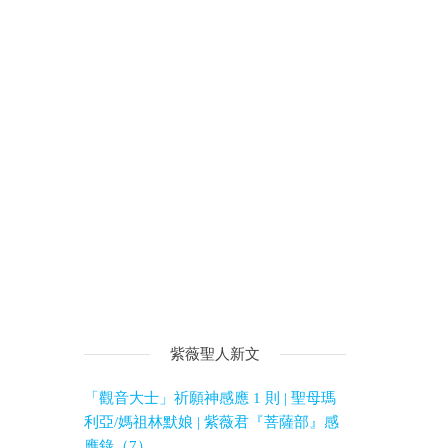
紫薇聖人新文
「觀音大士」祈願神感應 1 則 | 聖母瑪
利亞/媽祖林默娘 | 紫薇君『菩薩部』感
應錄（7）