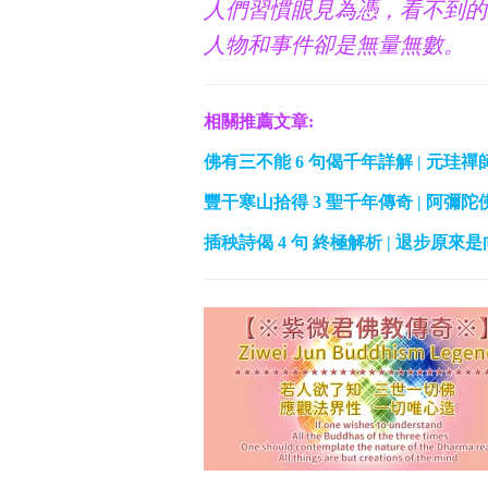
人們習慣眼見為憑，看不到的
人物和事件卻是無量無數。
相關推薦文章:
佛有三不能 6 句偈千年詳解 | 元珪
豐干寒山拾得 3 聖千年傳奇 | 阿彌陀
插秧詩偈 4 句 終極解析 | 退步原來