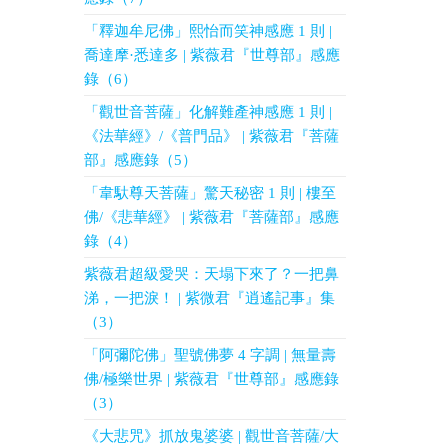
「釋迦牟尼佛」熙怡而笑神感應 1 則 |
喬達摩·悉達多 | 紫薇君『世尊部』感應
錄（6）
「觀世音菩薩」化解難產神感應 1 則 |
《法華經》/《普門品》 | 紫薇君『菩薩
部』感應錄（5）
「韋馱尊天菩薩」驚天秘密 1 則 | 樓至
佛/《悲華經》 | 紫薇君『菩薩部』感應
錄（4）
紫薇君超級愛哭：天塌下來了？一把鼻
涕，一把淚！ | 紫微君『逍遙記事』集
（3）
「阿彌陀佛」聖號佛夢 4 字調 | 無量壽
佛/極樂世界 | 紫薇君『世尊部』感應錄
（3）
《大悲咒》抓放鬼婆婆 | 觀世音菩薩/大