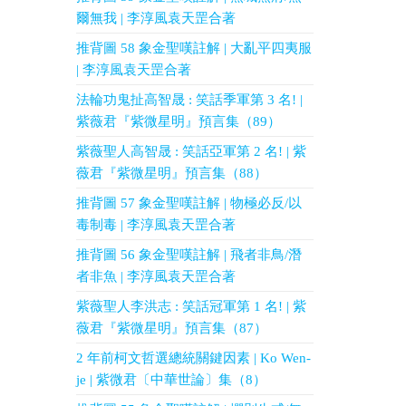
爾無我 | 李淳風袁天罡合著
推背圖 58 象金聖嘆註解 | 大亂平四夷服
| 李淳風袁天罡合著
法輪功鬼扯高智晟 : 笑話季軍第 3 名! |
紫薇君『紫微星明』預言集（89）
紫薇聖人高智晟 : 笑話亞軍第 2 名! | 紫
薇君『紫微星明』預言集（88）
推背圖 57 象金聖嘆註解 | 物極必反/以
毒制毒 | 李淳風袁天罡合著
推背圖 56 象金聖嘆註解 | 飛者非鳥/潛
者非魚 | 李淳風袁天罡合著
紫薇聖人李洪志 : 笑話冠軍第 1 名! | 紫
薇君『紫微星明』預言集（87）
2 年前柯文哲選總統關鍵因素 | Ko Wen-
je | 紫微君〔中華世論〕集（8）