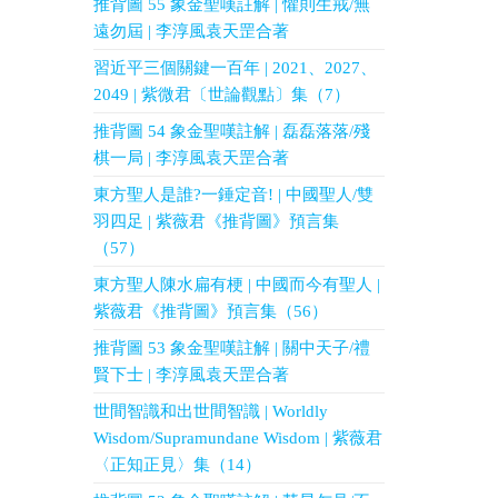
推背圖 55 象金聖嘆註解 | 懼則生戒/無
遠勿屆 | 李淳風袁天罡合著
習近平三個關鍵一百年 | 2021、2027、
2049 | 紫微君〔世論觀點〕集（7）
推背圖 54 象金聖嘆註解 | 磊磊落落/殘
棋一局 | 李淳風袁天罡合著
東方聖人是誰?一錘定音! | 中國聖人/雙
羽四足 | 紫薇君《推背圖》預言集
（57）
東方聖人陳水扁有梗 | 中國而今有聖人 |
紫薇君《推背圖》預言集（56）
推背圖 53 象金聖嘆註解 | 關中天子/禮
賢下士 | 李淳風袁天罡合著
世間智識和出世間智識 | Worldly
Wisdom/Supramundane Wisdom | 紫薇君
〈正知正見〉集（14）