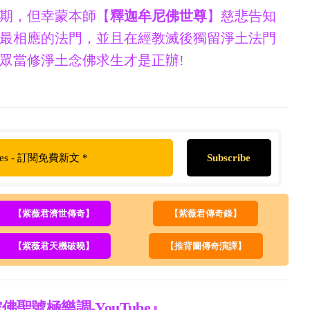
期，但幸蒙本師【
釋迦牟尼佛世尊
】慈悲告知
最相應的法門，並且在經教滅後獨留淨土法門
眾當修淨土念佛求生才是正辦!
【紫薇君濟世傳奇】
【紫薇君傳奇錄】
【紫薇君天機破曉】
【推背圖傳奇演譯】
佛聖號極樂調-YouTube』