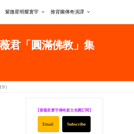
紫微星明耀寰宇
推背圖傳奇演譯
| 紫薇君「圓滿佛教」集
19）
【紫薇君寰宇傳奇新文免費訂閱】