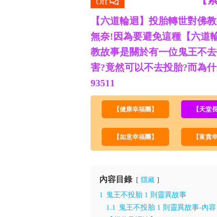
Off
救
【六道輪迴】投胎轉世對佛教
世
主
無奈!因為要避免這種【六道
教故事是關於有一位鬼王不去
害?竟然可以不去投胎?而為
93511
【健康幸福團】
【天堂
【如意幸福團】
【富貴
內容目錄
隱藏
1
鬼王不投胎 1 則靈異故事
1.1
鬼王不投胎 1 則靈異故事-內容