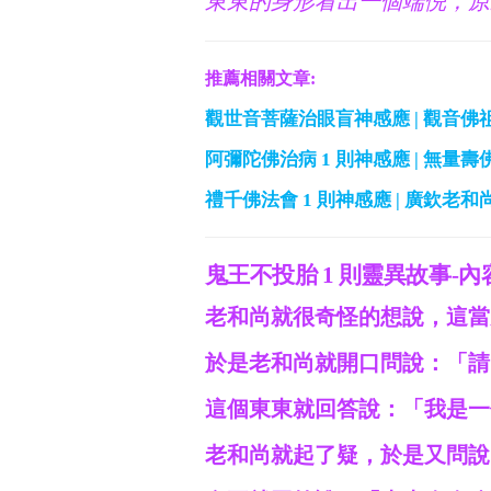
東東的身形看出一個端倪，原
推薦相關文章:
觀世音菩薩治眼盲神感應 | 觀音佛祖
阿彌陀佛治病 1 則神感應 | 無量壽
禮千佛法會 1 則神感應 | 廣欽老和
鬼王不投胎 1 則靈異故事-內
老和尚就很奇怪的想說，這當
於是老和尚就開口問說：「請
這個東東就回答說：「我是一
老和尚就起了疑，於是又問說