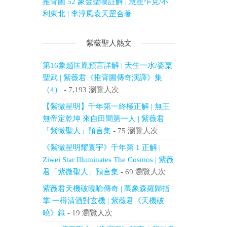
推背圖 52 象金聖嘆註解 | 慧星乍見/不
利東北 | 李淳風袁天罡合著
紫薇聖人熱文
第16象趙匡胤預言詳解 | 天生一水/姿稟
聖武 | 紫薇君《推背圖傳奇演譯》集
（4）
- 7,193 瀏覽人次
【紫微星明】千年第一終極正解 | 無王
無帝定乾坤 來自田間第一人 | 紫薇君
「紫微聖人」預言集
- 75 瀏覽人次
《紫微星明耀寰宇》千年第 1 正解 |
Ziwei Star Illuminates The Cosmos | 紫薇
君「紫微聖人」預言集
- 69 瀏覽人次
紫薇君天機破曉喻傳奇 | 萬象森羅歸指
掌 一樽清酒對玄機 | 紫薇君《天機破
曉》錄
- 19 瀏覽人次