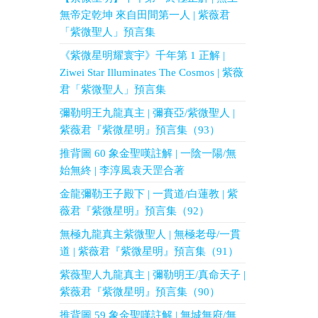
無帝定乾坤 來自田間第一人 | 紫薇君
「紫微聖人」預言集
《紫微星明耀寰宇》千年第 1 正解 |
Ziwei Star Illuminates The Cosmos | 紫薇
君「紫微聖人」預言集
彌勒明王九龍真主 | 彌賽亞/紫微聖人 |
紫薇君『紫微星明』預言集（93）
推背圖 60 象金聖嘆註解 | 一陰一陽/無
始無終 | 李淳風袁天罡合著
金龍彌勒王子殿下 | 一貫道/白蓮教 | 紫
薇君『紫微星明』預言集（92）
無極九龍真主紫微聖人 | 無極老母/一貫
道 | 紫薇君『紫微星明』預言集（91）
紫薇聖人九龍真主 | 彌勒明王/真命天子 |
紫薇君『紫微星明』預言集（90）
推背圖 59 象金聖嘆註解 | 無城無府/無