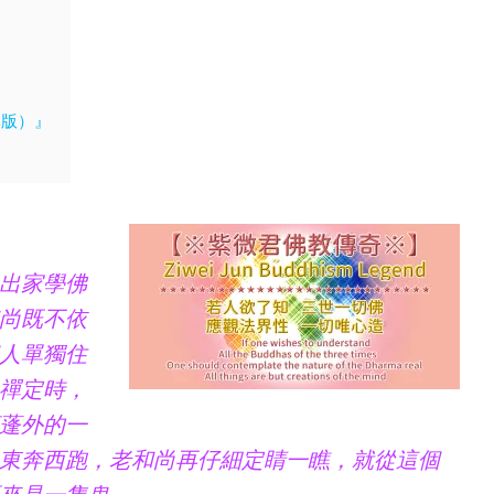
体版）』
出家學佛
尚既不依
人單獨住
禪定時，
蓬外的一
東奔西跑，老和尚再仔細定睛一瞧，就從這個