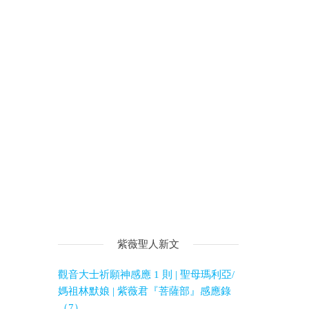
紫薇聖人新文
觀音大士祈願神感應 1 則 | 聖母瑪利亞/
媽祖林默娘 | 紫薇君『菩薩部』感應錄
（7）