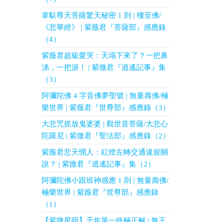
韋馱尊天菩薩驚天秘密 1 則 | 樓至佛/
《悲華經》 | 紫薇君『菩薩部』感應錄
（4）
紫薇君超級愛哭：天塌下來了？一把鼻
涕，一把淚！ | 紫微君『逍遙記事』集
（3）
阿彌陀佛 4 字音佛夢聖號 | 無量壽佛/極
樂世界 | 紫薇君『世尊部』感應錄（3）
大悲咒抓放鬼婆婆 | 觀世音菩薩/大悲心
陀羅尼 | 紫微君『聖法部』感應錄（2）
紫薇君悲天憫人：紅燈左轉交通違規關
說？ | 紫微君『逍遙記事』集（2）
阿彌陀佛小跟班神感應 1 則 | 無量壽佛/
極樂世界 | 紫薇君『世尊部』感應錄
（1）
【紫微星明】千年第一終極正解 | 無王