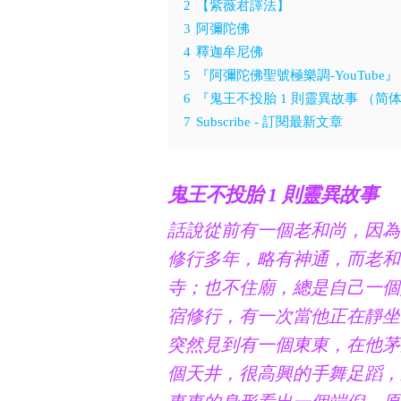
2
【紫薇君譯法】
3
阿彌陀佛
4
釋迦牟尼佛
5
『阿彌陀佛聖號極樂調-YouTube』
6
『鬼王不投胎 1 則靈異故事 （简
7
Subscribe - 訂閱最新文章
鬼王不投胎 1 則靈異故事
話說從前有一個老和尚，因為
修行多年，略有神通，而老和
寺；也不住廟，總是自己一個
宿修行，有一次當他正在靜坐
突然見到有一個東東，在他茅
個天井，很高興的手舞足蹈，