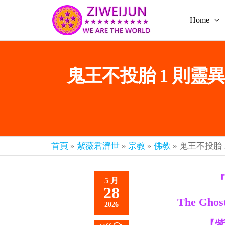
Home
2026
彌
賽
紫薇
亞
聖人
救
鬼王不投胎 1 則靈異
世
《推
主
背
樂
章-
圖》
人
預
人
都
言-
首頁
»
紫薇君濟世
»
宗教
»
佛教
»
鬼王不投胎 
是
紫薇
彌
君寰
賽
『
5 月
亞-
宇傳
28
個
The Ghost
奇官
個
2026
都
網
【
是