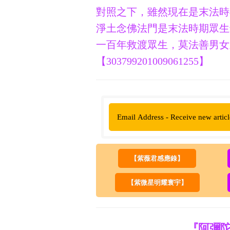
對照之下，雖然現在是末法時
淨土念佛法門是末法時期眾生
一百年救渡眾生，莫法善男女
【
303799201009061255】
【紫薇君感應錄】
【紫微星明耀寰宇】
『阿彌陀