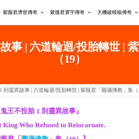
紫薇君濟世傳奇
紫微君寰宇傳奇
天機破曉喻傳奇
故事 | 六道輪迴/投胎轉世 
（19）
1 則靈異故事 | 六道輪迴/投胎轉世 | 紫薇君「圓滿佛教」集（
鬼王不投胎 1
則靈異故事』
 King Who Refused to Reincarnate.
紫薇君「
圓滿佛教
」集（19）】