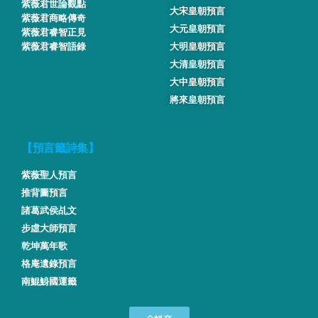
紫薇君世論觀點
大宋皇朝預言
紫薇君商略傳奇
大元皇朝預言
紫薇君睿智正見
紫薇君睿智語錄
大明皇朝預言
大清皇朝預言
大中皇朝預言
將來皇朝預言
【預言籤詩集】
紫薇聖人預言
推背圖預言
諸葛武侯乩文
步虛大師預言
乾坤萬年歌
格庵遺錄預言
南鯤鯓國運籤