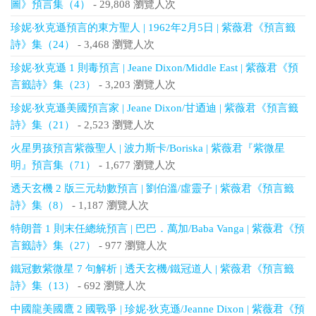
圖》預言集（4）
- 29,808 瀏覽人次
珍妮‧狄克遜預言的東方聖人 | 1962年2月5日 | 紫薇君《預言籤
詩》集（24）
- 3,468 瀏覽人次
珍妮‧狄克遜 1 則毒預言 | Jeane Dixon/Middle East | 紫薇君《預
言籤詩》集（23）
- 3,203 瀏覽人次
珍妮‧狄克遜美國預言家 | Jeane Dixon/甘迺迪 | 紫薇君《預言籤
詩》集（21）
- 2,523 瀏覽人次
火星男孩預言紫薇聖人 | 波力斯卡/Boriska | 紫薇君『紫微星
明』預言集（71）
- 1,677 瀏覽人次
透天玄機 2 版三元劫數預言 | 劉伯溫/虛靈子 | 紫薇君《預言籤
詩》集（8）
- 1,187 瀏覽人次
特朗普 1 則末任總統預言 | 巴巴．萬加/Baba Vanga | 紫薇君《預
言籤詩》集（27）
- 977 瀏覽人次
鐵冠數紫微星 7 句解析 | 透天玄機/鐵冠道人 | 紫薇君《預言籤
詩》集（13）
- 692 瀏覽人次
中國龍美國鷹 2 國戰爭 | 珍妮‧狄克遜/Jeanne Dixon | 紫薇君《預