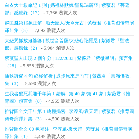
白衣大士救命記 1 則 | 媽祖林默娘/聖母瑪麗亞 | 紫薇君『菩薩
部』感應錄（17）
- 7,366 瀏覽人次
赵匡胤第16象正解 | 顺天应人/无今无古 | 紫薇君《推背图传奇演
译》集（5）
- 7,092 瀏覽人次
大悲咒抓放鬼婆婆 | 觀世音菩薩/大悲心陀羅尼 | 紫微君『聖法
部』感應錄（2）
- 5,904 瀏覽人次
紫薇聖人出現 2 個年分 | 122/2033 | 紫薇君『紫微星明』預言集
（28）
- 5,858 瀏覽人次
插秧詩偈 4 句 終極解析 | 退步原來是向前 | 紫薇君「圓滿佛教」
集（3）
- 5,590 瀏覽人次
生我者猴死我雕千年第 1 錯解 | 第 40 象/第 41 象 | 紫薇君《推
背圖》預言集（8）
- 4,955 瀏覽人次
推背圖全文千年第 1 終極揭密 | 李淳風/袁天罡 | 紫薇君《推背圖
傳奇演譯》集（3）
- 4,500 瀏覽人次
推背圖全文 60 象補注 | 李淳風-袁天罡 | 紫薇君《推背圖傳奇演
譯》集（1）
- 4,495 瀏覽人次