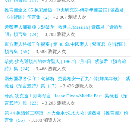
明』預言集（11）
- 3,959 瀏覽人次
推背圖全文 65 象彩繪版 | 中央研究院-傅斯年圖書館 | 紫薇君
《推背圖》預言集（2）
- 3,867 瀏覽人次
紫薇聖人彌賽亞 5 點破斥 | 救世主/Messiah | 紫薇君『紫微星
明』預言集（24）
- 3,708 瀏覽人次
東方聖人特徵千年揭密 | 第 48 象/中國聖人 | 紫薇君《推背圖》
預言集（55）
- 3,588 瀏覽人次
珍妮‧狄克遜預言的東方聖人 | 1962年2月5日 | 紫薇君《預言籤
詩》集（24）
- 3,468 瀏覽人次
兩分疆界各保守 2 句解析 | 更得相安一百九/《乾坤萬年歌》 | 紫
薇君《預言籤詩》集（17）
- 3,426 瀏覽人次
珍妮‧狄克遜 1 則毒預言 | Jeane Dixon/Middle East | 紫薇君《預
言籤詩》集（23）
- 3,203 瀏覽人次
第 44 象錯解三辯證 | 木火金水/洗此大恥 | 紫薇君《推背圖》預
言集（56）
- 3,180 瀏覽人次