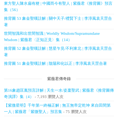
東方聖人陳水扁有梗 | 中國而今有聖人 | 紫薇君《推背圖》預言
集（56）
推背圖 53 象金聖嘆註解 | 關中天子/禮賢下士 | 李淳風袁天罡合
著
世間智識和出世間智識 | Worldly Wisdom/Supramundane
Wisdom | 紫薇君〈正知正見〉集（14）
推背圖 52 象金聖嘆註解 | 慧星乍見/不利東北 | 李淳風袁天罡合
著
推背圖 51 象金聖嘆註解 | 陰陽和化以正 | 李淳風袁天罡合著
紫薇君傳奇錄
第16象趙匡胤預言詳解 | 天生一水/姿稟聖武 | 紫薇君《推背圖傳
奇演譯》集（4）
- 7,193 瀏覽人次
【紫微星明】千年第一終極正解 | 無王無帝定乾坤 來自田間第
一人 | 紫薇君「紫微聖人」預言集
- 75 瀏覽人次