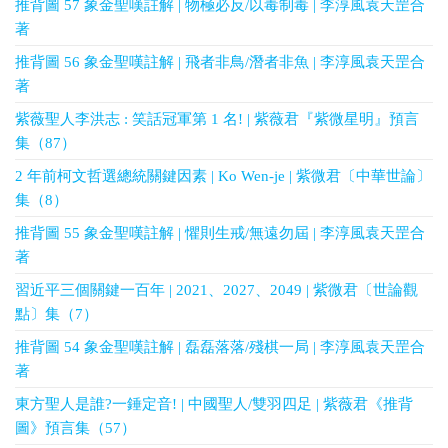
推背圖 57 象金聖嘆註解 | 物極必反/以毒制毒 | 李淳風袁天罡合
著
推背圖 56 象金聖嘆註解 | 飛者非鳥/潛者非魚 | 李淳風袁天罡合
著
紫薇聖人李洪志 : 笑話冠軍第 1 名! | 紫薇君『紫微星明』預言
集（87）
2 年前柯文哲選總統關鍵因素 | Ko Wen-je | 紫微君〔中華世論〕
集（8）
推背圖 55 象金聖嘆註解 | 懼則生戒/無遠勿屆 | 李淳風袁天罡合
著
習近平三個關鍵一百年 | 2021、2027、2049 | 紫微君〔世論觀
點〕集（7）
推背圖 54 象金聖嘆註解 | 磊磊落落/殘棋一局 | 李淳風袁天罡合
著
東方聖人是誰?一錘定音! | 中國聖人/雙羽四足 | 紫薇君《推背
圖》預言集（57）