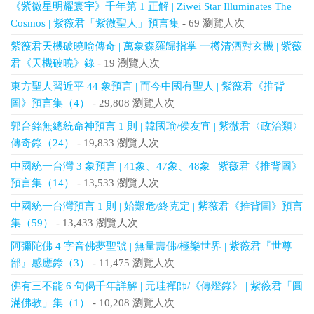
《紫微星明耀寰宇》千年第 1 正解 | Ziwei Star Illuminates The
Cosmos | 紫薇君「紫微聖人」預言集
- 69 瀏覽人次
紫薇君天機破曉喻傳奇 | 萬象森羅歸指掌 一樽清酒對玄機 | 紫薇
君《天機破曉》錄
- 19 瀏覽人次
東方聖人習近平 44 象預言 | 而今中國有聖人 | 紫薇君《推背
圖》預言集（4）
- 29,808 瀏覽人次
郭台銘無總統命神預言 1 則 | 韓國瑜/侯友宜 | 紫微君〈政治類〉
傳奇錄（24）
- 19,833 瀏覽人次
中國統一台灣 3 象預言 | 41象、47象、48象 | 紫薇君《推背圖》
預言集（14）
- 13,533 瀏覽人次
中國統一台灣預言 1 則 | 始艱危/終克定 | 紫薇君《推背圖》預言
集（59）
- 13,433 瀏覽人次
阿彌陀佛 4 字音佛夢聖號 | 無量壽佛/極樂世界 | 紫薇君『世尊
部』感應錄（3）
- 11,475 瀏覽人次
佛有三不能 6 句偈千年詳解 | 元珪禪師/《傳燈錄》 | 紫薇君「圓
滿佛教」集（1）
- 10,208 瀏覽人次