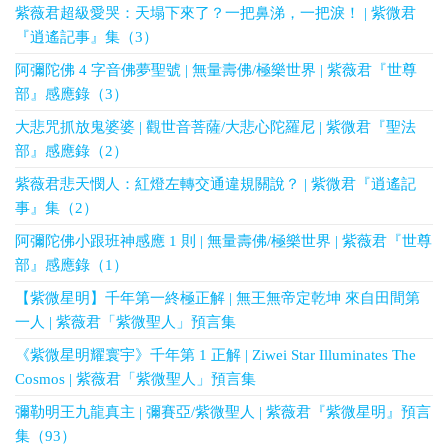
紫薇君超級愛哭：天塌下來了？一把鼻涕，一把淚！ | 紫微君
『逍遙記事』集（3）
阿彌陀佛 4 字音佛夢聖號 | 無量壽佛/極樂世界 | 紫薇君『世尊
部』感應錄（3）
大悲咒抓放鬼婆婆 | 觀世音菩薩/大悲心陀羅尼 | 紫微君『聖法
部』感應錄（2）
紫薇君悲天憫人：紅燈左轉交通違規關說？ | 紫微君『逍遙記
事』集（2）
阿彌陀佛小跟班神感應 1 則 | 無量壽佛/極樂世界 | 紫薇君『世尊
部』感應錄（1）
【紫微星明】千年第一終極正解 | 無王無帝定乾坤 來自田間第
一人 | 紫薇君「紫微聖人」預言集
《紫微星明耀寰宇》千年第 1 正解 | Ziwei Star Illuminates The
Cosmos | 紫薇君「紫微聖人」預言集
彌勒明王九龍真主 | 彌賽亞/紫微聖人 | 紫薇君『紫微星明』預言
集（93）