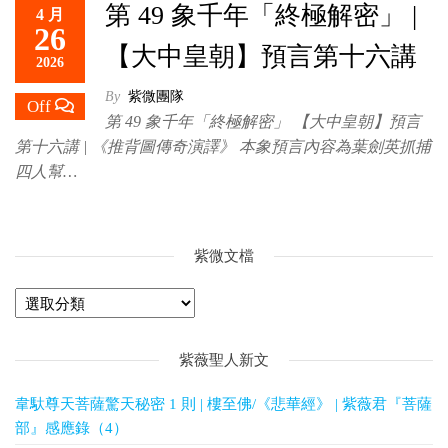
第 49 象千年「終極解密」 |
4 月
救
26
世
【大中皇朝】預言第十六講
2026
主
By
紫微團隊
Off
第 49 象千年「終極解密」 【大中皇朝】預言
第十六講 | 《推背圖傳奇演譯》 本象預言內容為葉劍英抓捕
四人幫…
紫微文檔
紫薇聖人新文
韋馱尊天菩薩驚天秘密 1 則 | 樓至佛/《悲華經》 | 紫薇君『菩薩
部』感應錄（4）