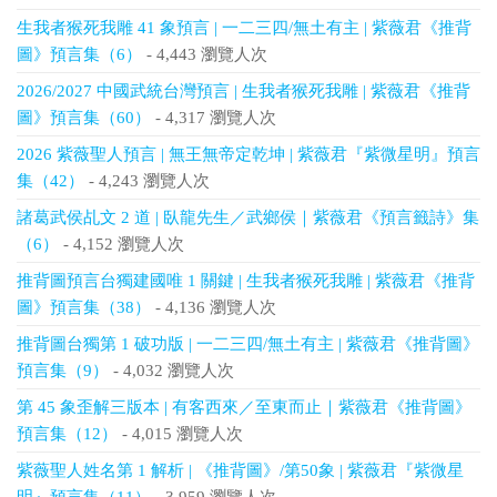
生我者猴死我雕 41 象預言 | 一二三四/無土有主 | 紫薇君《推背
圖》預言集（6）
- 4,443 瀏覽人次
2026/2027 中國武統台灣預言 | 生我者猴死我雕 | 紫薇君《推背
圖》預言集（60）
- 4,317 瀏覽人次
2026 紫薇聖人預言 | 無王無帝定乾坤 | 紫薇君『紫微星明』預言
集（42）
- 4,243 瀏覽人次
諸葛武侯乩文 2 道 | 臥龍先生／武鄉侯｜紫薇君《預言籤詩》集
（6）
- 4,152 瀏覽人次
推背圖預言台獨建國唯 1 關鍵 | 生我者猴死我雕 | 紫薇君《推背
圖》預言集（38）
- 4,136 瀏覽人次
推背圖台獨第 1 破功版 | 一二三四/無土有主 | 紫薇君《推背圖》
預言集（9）
- 4,032 瀏覽人次
第 45 象歪解三版本 | 有客西來／至東而止｜紫薇君《推背圖》
預言集（12）
- 4,015 瀏覽人次
紫薇聖人姓名第 1 解析 | 《推背圖》/第50象 | 紫薇君『紫微星