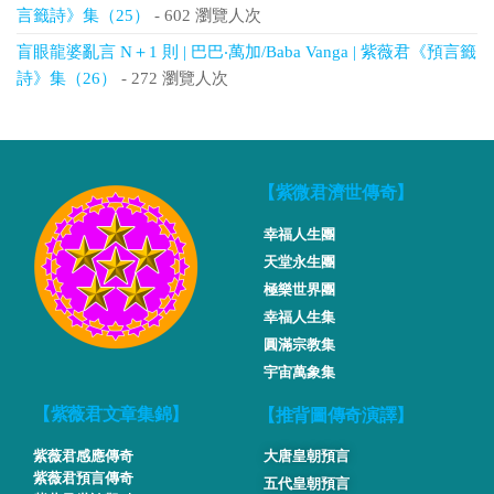
言籤詩》集（25）
- 602 瀏覽人次
盲眼龍婆亂言 N＋1 則 | 巴巴‧萬加/Baba Vanga | 紫薇君《預言籤
詩》集（26）
- 272 瀏覽人次
【紫微君濟世傳奇】
幸福人生團
天堂永生團
極樂世界團
幸福人生集
圓滿宗教集
宇宙萬象集
【推背圖傳奇演譯】
【紫薇君文章集錦】
紫薇君感應傳奇
大唐皇朝預言
紫薇君預言傳奇
五代皇朝預言