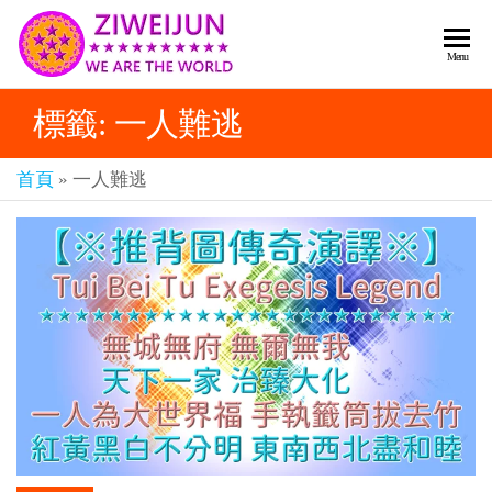
2026
彌
Menu
賽
紫薇
亞
標籤:
一人難逃
聖人
救
世
《推
主
首頁
»
一人難逃
背
樂
章-
圖》
人
預
人
都
言-
是
紫薇
彌
君寰
賽
亞-
宇傳
個
奇官
個
都
網
是