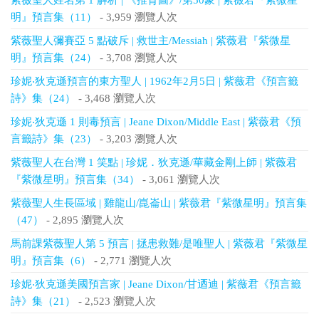
紫薇聖人姓名第 1 解析 | 《推背圖》/第50象 | 紫薇君『紫微星
明』預言集（11）
- 3,959 瀏覽人次
紫薇聖人彌賽亞 5 點破斥 | 救世主/Messiah | 紫薇君『紫微星
明』預言集（24）
- 3,708 瀏覽人次
珍妮‧狄克遜預言的東方聖人 | 1962年2月5日 | 紫薇君《預言籤
詩》集（24）
- 3,468 瀏覽人次
珍妮‧狄克遜 1 則毒預言 | Jeane Dixon/Middle East | 紫薇君《預
言籤詩》集（23）
- 3,203 瀏覽人次
紫薇聖人在台灣 1 笑點 | 珍妮．狄克遜/華藏金剛上師 | 紫薇君
『紫微星明』預言集（34）
- 3,061 瀏覽人次
紫薇聖人生長區域 | 雞龍山/崑崙山 | 紫薇君『紫微星明』預言集
（47）
- 2,895 瀏覽人次
馬前課紫薇聖人第 5 預言 | 拯患救難/是唯聖人 | 紫薇君『紫微星
明』預言集（6）
- 2,771 瀏覽人次
珍妮‧狄克遜美國預言家 | Jeane Dixon/甘迺迪 | 紫薇君《預言籤
詩》集（21）
- 2,523 瀏覽人次