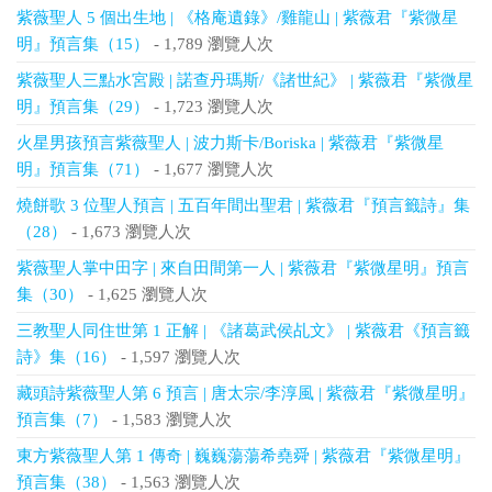
紫薇聖人 5 個出生地 | 《格庵遺錄》/雞龍山 | 紫薇君『紫微星
明』預言集（15）
- 1,789 瀏覽人次
紫薇聖人三點水宮殿 | 諾查丹瑪斯/《諸世紀》 | 紫薇君『紫微星
明』預言集（29）
- 1,723 瀏覽人次
火星男孩預言紫薇聖人 | 波力斯卡/Boriska | 紫薇君『紫微星
明』預言集（71）
- 1,677 瀏覽人次
燒餅歌 3 位聖人預言 | 五百年間出聖君 | 紫薇君『預言籤詩』集
（28）
- 1,673 瀏覽人次
紫薇聖人掌中田字 | 來自田間第一人 | 紫薇君『紫微星明』預言
集（30）
- 1,625 瀏覽人次
三教聖人同住世第 1 正解 | 《諸葛武侯乩文》 | 紫薇君《預言籤
詩》集（16）
- 1,597 瀏覽人次
藏頭詩紫薇聖人第 6 預言 | 唐太宗/李淳風 | 紫薇君『紫微星明』
預言集（7）
- 1,583 瀏覽人次
東方紫薇聖人第 1 傳奇 | 巍巍蕩蕩希堯舜 | 紫薇君『紫微星明』
預言集（38）
- 1,563 瀏覽人次