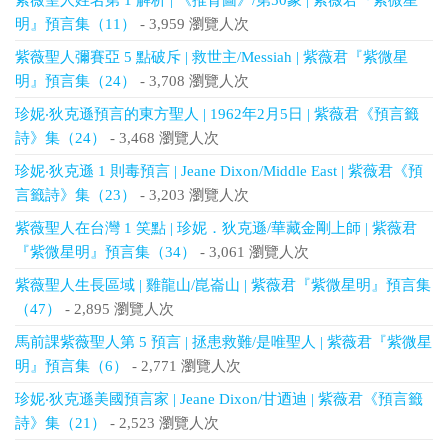
紫薇聖人姓名第 1 解析 | 《推背圖》/第50象 | 紫薇君『紫微星
明』預言集（11）
- 3,959 瀏覽人次
紫薇聖人彌賽亞 5 點破斥 | 救世主/Messiah | 紫薇君『紫微星
明』預言集（24）
- 3,708 瀏覽人次
珍妮‧狄克遜預言的東方聖人 | 1962年2月5日 | 紫薇君《預言籤
詩》集（24）
- 3,468 瀏覽人次
珍妮‧狄克遜 1 則毒預言 | Jeane Dixon/Middle East | 紫薇君《預
言籤詩》集（23）
- 3,203 瀏覽人次
紫薇聖人在台灣 1 笑點 | 珍妮．狄克遜/華藏金剛上師 | 紫薇君
『紫微星明』預言集（34）
- 3,061 瀏覽人次
紫薇聖人生長區域 | 雞龍山/崑崙山 | 紫薇君『紫微星明』預言集
（47）
- 2,895 瀏覽人次
馬前課紫薇聖人第 5 預言 | 拯患救難/是唯聖人 | 紫薇君『紫微星
明』預言集（6）
- 2,771 瀏覽人次
珍妮‧狄克遜美國預言家 | Jeane Dixon/甘迺迪 | 紫薇君《預言籤
詩》集（21）
- 2,523 瀏覽人次