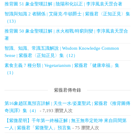
推背圖 51 象金聖嘆註解 | 陰陽和化以正 | 李淳風袁天罡合著
智識與知識 2 者關係 | 艾薩克‧牛頓爵士 | 紫薇君〈正知正見〉集
（13）
推背圖 50 象金聖嘆註解 | 水火相戰/時窮則變 | 李淳風袁天罡合
著
智識、知識、常識五識解說 | Wisdom Knowledge Common
Sense | 紫薇君〈正知正見〉集（12）
素食主義 7 種分類 | Vegetarianism | 紫薇君「健康幸福」集
（1）
紫薇君傳奇錄
第16象趙匡胤預言詳解 | 天生一水/姿稟聖武 | 紫薇君《推背圖傳
奇演譯》集（4）
- 7,193 瀏覽人次
【紫微星明】千年第一終極正解 | 無王無帝定乾坤 來自田間第
一人 | 紫薇君「紫微聖人」預言集
- 75 瀏覽人次