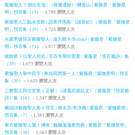
紫薇聖人 5 個出生地 | 《格庵遺錄》/雞龍山 | 紫薇君『紫微星
明』預言集（15）
- 1,789 瀏覽人次
紫薇聖人三點水宮殿 | 諾查丹瑪斯/《諸世紀》 | 紫薇君『紫微星
明』預言集（29）
- 1,723 瀏覽人次
火星男孩預言紫薇聖人 | 波力斯卡/Boriska | 紫薇君『紫微星
明』預言集（71）
- 1,677 瀏覽人次
燒餅歌 3 位聖人預言 | 五百年間出聖君 | 紫薇君『預言籤詩』集
（28）
- 1,673 瀏覽人次
紫薇聖人掌中田字 | 來自田間第一人 | 紫薇君『紫微星明』預言
集（30）
- 1,625 瀏覽人次
三教聖人同住世第 1 正解 | 《諸葛武侯乩文》 | 紫薇君《預言籤
詩》集（16）
- 1,597 瀏覽人次
藏頭詩紫薇聖人第 6 預言 | 唐太宗/李淳風 | 紫薇君『紫微星明』
預言集（7）
- 1,583 瀏覽人次
東方紫薇聖人第 1 傳奇 | 巍巍蕩蕩希堯舜 | 紫薇君『紫微星明』
預言集（38）
- 1,563 瀏覽人次