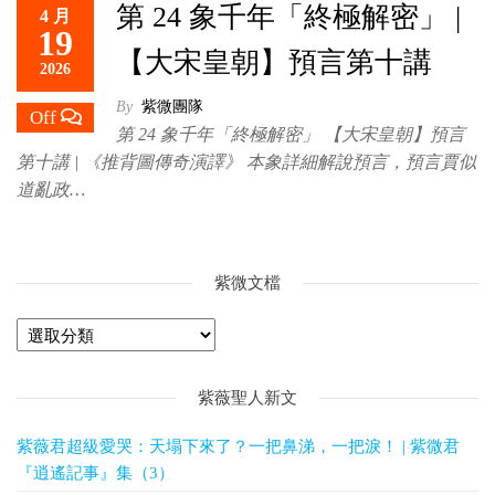
第 24 象千年「終極解密」 |
4 月
救
19
世
【大宋皇朝】預言第十講
2026
主
By
紫微團隊
Off
第 24 象千年「終極解密」 【大宋皇朝】預言
第十講 | 《推背圖傳奇演譯》 本象詳細解說預言，預言賈似
道亂政…
紫微文檔
紫薇聖人新文
紫薇君超級愛哭：天塌下來了？一把鼻涕，一把淚！ | 紫微君
『逍遙記事』集（3）