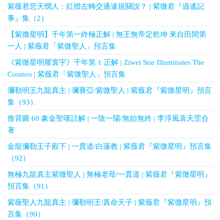
紫薇君悲天憫人：紅燈左轉交通違規關說？ | 紫微君『逍遙記
事』集（2）
【紫微星明】千年第一終極正解 | 無王無帝定乾坤 來自田間第
一人 | 紫薇君「紫微聖人」預言集
《紫微星明耀寰宇》千年第 1 正解 | Ziwei Star Illuminates The
Cosmos | 紫薇君「紫微聖人」預言集
彌勒明王九龍真主 | 彌賽亞/紫微聖人 | 紫薇君『紫微星明』預言
集（93）
推背圖 60 象金聖嘆註解 | 一陰一陽/無始無終 | 李淳風袁天罡合
著
金龍彌勒王子殿下 | 一貫道/白蓮教 | 紫薇君『紫微星明』預言集
（92）
無極九龍真主紫微聖人 | 無極老母/一貫道 | 紫薇君『紫微星明』
預言集（91）
紫薇聖人九龍真主 | 彌勒明王/真命天子 | 紫薇君『紫微星明』預
言集（90）