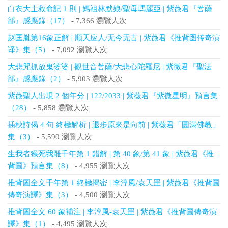
白衣大士救命記 1 則 | 媽祖林默娘/聖母瑪麗亞 | 紫薇君『菩薩
部』感應錄（17）
- 7,366 瀏覽人次
赵匡胤第16象正解 | 顺天应人/无今无古 | 紫薇君《推背图传奇演
译》集（5）
- 7,092 瀏覽人次
大悲咒抓放鬼婆婆 | 觀世音菩薩/大悲心陀羅尼 | 紫微君『聖法
部』感應錄（2）
- 5,903 瀏覽人次
紫薇聖人出現 2 個年分 | 122/2033 | 紫薇君『紫微星明』預言集
（28）
- 5,858 瀏覽人次
插秧詩偈 4 句 終極解析 | 退步原來是向前 | 紫薇君「圓滿佛教」
集（3）
- 5,590 瀏覽人次
生我者猴死我雕千年第 1 錯解 | 第 40 象/第 41 象 | 紫薇君《推
背圖》預言集（8）
- 4,955 瀏覽人次
推背圖全文千年第 1 終極揭密 | 李淳風/袁天罡 | 紫薇君《推背圖
傳奇演譯》集（3）
- 4,500 瀏覽人次
推背圖全文 60 象補注 | 李淳風-袁天罡 | 紫薇君《推背圖傳奇演
譯》集（1）
- 4,495 瀏覽人次