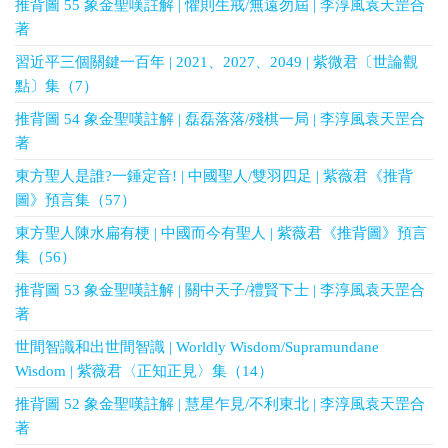
推背圖 55 象金聖嘆註解 | 懼則生戒/無遠勿屆 | 李淳風袁天罡合
著
習近平三個關鍵一百年 | 2021、2027、2049 | 紫微君〔世論觀
點〕集（7）
推背圖 54 象金聖嘆註解 | 磊磊落落/殘棋一局 | 李淳風袁天罡合
著
東方聖人是誰?一錘定音! | 中國聖人/雙羽四足 | 紫薇君《推背
圖》預言集（57）
東方聖人陳水扁有梗 | 中國而今有聖人 | 紫薇君《推背圖》預言
集（56）
推背圖 53 象金聖嘆註解 | 關中天子/禮賢下士 | 李淳風袁天罡合
著
世間智識和出世間智識 | Worldly Wisdom/Supramundane
Wisdom | 紫薇君〈正知正見〉集（14）
推背圖 52 象金聖嘆註解 | 慧星乍見/不利東北 | 李淳風袁天罡合
著