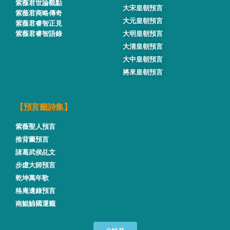
紫薇君世論觀點
大宋皇朝預言
紫薇君商略傳奇
大元皇朝預言
紫薇君睿智正見
紫薇君睿智語錄
大明皇朝預言
大清皇朝預言
大中皇朝預言
將來皇朝預言
【預言籤詩集】
紫薇聖人預言
推背圖預言
諸葛武侯乩文
步虛大師預言
乾坤萬年歌
格庵遺錄預言
南鯤鯓國運籤