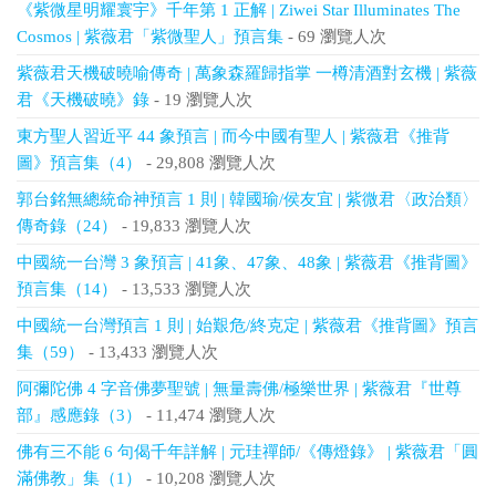
《紫微星明耀寰宇》千年第 1 正解 | Ziwei Star Illuminates The
Cosmos | 紫薇君「紫微聖人」預言集
- 69 瀏覽人次
紫薇君天機破曉喻傳奇 | 萬象森羅歸指掌 一樽清酒對玄機 | 紫薇
君《天機破曉》錄
- 19 瀏覽人次
東方聖人習近平 44 象預言 | 而今中國有聖人 | 紫薇君《推背
圖》預言集（4）
- 29,808 瀏覽人次
郭台銘無總統命神預言 1 則 | 韓國瑜/侯友宜 | 紫微君〈政治類〉
傳奇錄（24）
- 19,833 瀏覽人次
中國統一台灣 3 象預言 | 41象、47象、48象 | 紫薇君《推背圖》
預言集（14）
- 13,533 瀏覽人次
中國統一台灣預言 1 則 | 始艱危/終克定 | 紫薇君《推背圖》預言
集（59）
- 13,433 瀏覽人次
阿彌陀佛 4 字音佛夢聖號 | 無量壽佛/極樂世界 | 紫薇君『世尊
部』感應錄（3）
- 11,474 瀏覽人次
佛有三不能 6 句偈千年詳解 | 元珪禪師/《傳燈錄》 | 紫薇君「圓
滿佛教」集（1）
- 10,208 瀏覽人次