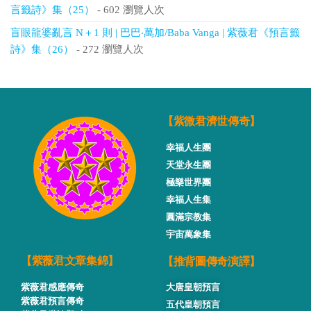
言籤詩》集（25）
- 602 瀏覽人次
盲眼龍婆亂言 N＋1 則 | 巴巴‧萬加/Baba Vanga | 紫薇君《預言籤
詩》集（26）
- 272 瀏覽人次
【紫微君濟世傳奇】
幸福人生團
天堂永生團
極樂世界團
幸福人生集
圓滿宗教集
宇宙萬象集
【推背圖傳奇演譯】
【紫薇君文章集錦】
紫薇君感應傳奇
大唐皇朝預言
紫薇君預言傳奇
五代皇朝預言