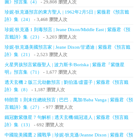
圖》預言集（4）
- 29,808 瀏覽人次
珍妮‧狄克遜預言的東方聖人 | 1962年2月5日 | 紫薇君《預言籤
詩》集（24）
- 3,468 瀏覽人次
珍妮‧狄克遜 1 則毒預言 | Jeane Dixon/Middle East | 紫薇君《預
言籤詩》集（23）
- 3,203 瀏覽人次
珍妮‧狄克遜美國預言家 | Jeane Dixon/甘迺迪 | 紫薇君《預言籤
詩》集（21）
- 2,523 瀏覽人次
火星男孩預言紫薇聖人 | 波力斯卡/Boriska | 紫薇君『紫微星
明』預言集（71）
- 1,677 瀏覽人次
透天玄機 2 版三元劫數預言 | 劉伯溫/虛靈子 | 紫薇君《預言籤
詩》集（8）
- 1,187 瀏覽人次
特朗普 1 則末任總統預言 | 巴巴．萬加/Baba Vanga | 紫薇君《預
言籤詩》集（27）
- 977 瀏覽人次
鐵冠數紫微星 7 句解析 | 透天玄機/鐵冠道人 | 紫薇君《預言籤
詩》集（13）
- 692 瀏覽人次
中國龍美國鷹 2 國戰爭 | 珍妮‧狄克遜/Jeanne Dixon | 紫薇君《預