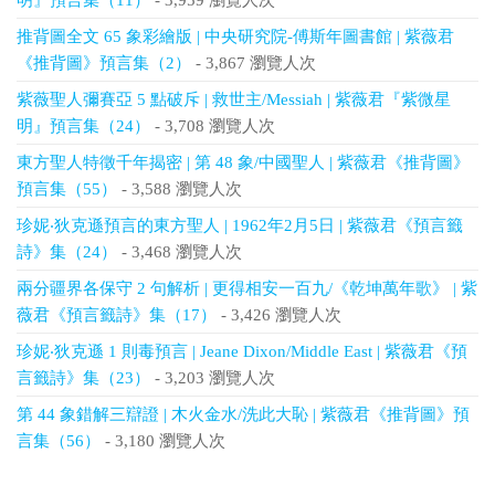
明』預言集（11）
- 3,959 瀏覽人次
推背圖全文 65 象彩繪版 | 中央研究院-傅斯年圖書館 | 紫薇君
《推背圖》預言集（2）
- 3,867 瀏覽人次
紫薇聖人彌賽亞 5 點破斥 | 救世主/Messiah | 紫薇君『紫微星
明』預言集（24）
- 3,708 瀏覽人次
東方聖人特徵千年揭密 | 第 48 象/中國聖人 | 紫薇君《推背圖》
預言集（55）
- 3,588 瀏覽人次
珍妮‧狄克遜預言的東方聖人 | 1962年2月5日 | 紫薇君《預言籤
詩》集（24）
- 3,468 瀏覽人次
兩分疆界各保守 2 句解析 | 更得相安一百九/《乾坤萬年歌》 | 紫
薇君《預言籤詩》集（17）
- 3,426 瀏覽人次
珍妮‧狄克遜 1 則毒預言 | Jeane Dixon/Middle East | 紫薇君《預
言籤詩》集（23）
- 3,203 瀏覽人次
第 44 象錯解三辯證 | 木火金水/洗此大恥 | 紫薇君《推背圖》預
言集（56）
- 3,180 瀏覽人次