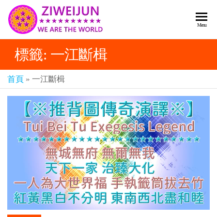
2026
彌
Menu
賽
紫薇
亞
標籤:
一江斷楫
聖人
救
世
《推
主
首頁
»
一江斷楫
背
樂
章-
圖》
人
預
人
都
言-
是
紫薇
彌
君寰
賽
亞-
宇傳
個
奇官
個
都
網
是