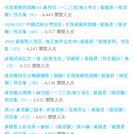
生我者猴死我雕 41 象預言 | 一二三四/無土有主 | 紫薇君《推背
圖》預言集（6）
- 4,443 瀏覽人次
2026/2027 中國武統台灣預言 | 生我者猴死我雕 | 紫薇君《推背
圖》預言集（60）
- 4,317 瀏覽人次
2026 紫薇聖人預言 | 無王無帝定乾坤 | 紫薇君『紫微星明』預言
集（42）
- 4,243 瀏覽人次
諸葛武侯乩文 2 道 | 臥龍先生／武鄉侯｜紫薇君《預言籤詩》集
（6）
- 4,152 瀏覽人次
推背圖預言台獨建國唯 1 關鍵 | 生我者猴死我雕 | 紫薇君《推背
圖》預言集（38）
- 4,136 瀏覽人次
推背圖台獨第 1 破功版 | 一二三四/無土有主 | 紫薇君《推背圖》
預言集（9）
- 4,032 瀏覽人次
第 45 象歪解三版本 | 有客西來／至東而止｜紫薇君《推背圖》
預言集（12）
- 4,015 瀏覽人次
紫薇聖人姓名第 1 解析 | 《推背圖》/第50象 | 紫薇君『紫微星