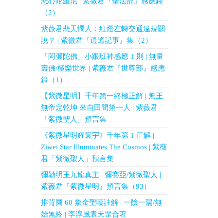
悲心陀羅尼 | 紫微君『聖法部』感應錄
（2）
紫薇君悲天憫人：紅燈左轉交通違規關
說？ | 紫微君『逍遙記事』集（2）
「阿彌陀佛」小跟班神感應 1 則 | 無量
壽佛/極樂世界 | 紫薇君『世尊部』感應
錄（1）
【紫微星明】千年第一終極正解 | 無王
無帝定乾坤 來自田間第一人 | 紫薇君
「紫微聖人」預言集
《紫微星明耀寰宇》千年第 1 正解 |
Ziwei Star Illuminates The Cosmos | 紫薇
君「紫微聖人」預言集
彌勒明王九龍真主 | 彌賽亞/紫微聖人 |
紫薇君『紫微星明』預言集（93）
推背圖 60 象金聖嘆註解 | 一陰一陽/無
始無終 | 李淳風袁天罡合著