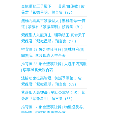
金龍彌勒王子殿下 | 一貫道/白蓮教 | 紫
薇君『紫微星明』預言集（92）
無極九龍真主紫微聖人 | 無極老母/一貫
道 | 紫薇君『紫微星明』預言集（91）
紫薇聖人九龍真主 | 彌勒明王/真命天子 |
紫薇君『紫微星明』預言集（90）
推背圖 59 象金聖嘆註解 | 無城無府/無
爾無我 | 李淳風袁天罡合著
推背圖 58 象金聖嘆註解 | 大亂平四夷服
| 李淳風袁天罡合著
法輪功鬼扯高智晟 : 笑話季軍第 3 名! |
紫薇君『紫微星明』預言集（89）
紫薇聖人高智晟 : 笑話亞軍第 2 名! | 紫
薇君『紫微星明』預言集（88）
推背圖 57 象金聖嘆註解 | 物極必反/以