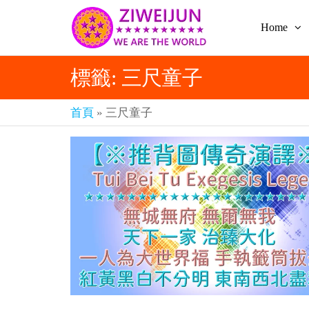
Home
2026
彌
賽
紫薇
亞
標籤:
三尺童子
聖人
救
世
《推
主
首頁
»
三尺童子
背
樂
章-
圖》
人
預
人
都
言-
是
紫薇
彌
君寰
賽
亞-
宇傳
個
奇官
個
都
網
是