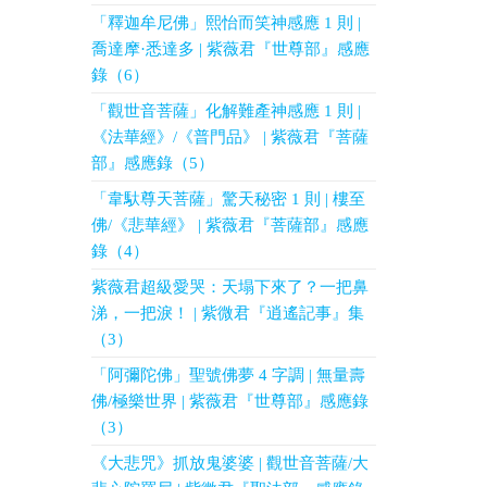
「釋迦牟尼佛」熙怡而笑神感應 1 則 |
喬達摩·悉達多 | 紫薇君『世尊部』感應
錄（6）
「觀世音菩薩」化解難產神感應 1 則 |
《法華經》/《普門品》 | 紫薇君『菩薩
部』感應錄（5）
「韋馱尊天菩薩」驚天秘密 1 則 | 樓至
佛/《悲華經》 | 紫薇君『菩薩部』感應
錄（4）
紫薇君超級愛哭：天塌下來了？一把鼻
涕，一把淚！ | 紫微君『逍遙記事』集
（3）
「阿彌陀佛」聖號佛夢 4 字調 | 無量壽
佛/極樂世界 | 紫薇君『世尊部』感應錄
（3）
《大悲咒》抓放鬼婆婆 | 觀世音菩薩/大