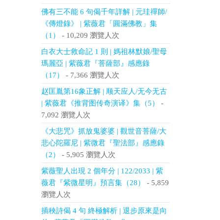
佛有三不能 6 句偈千年詳解 | 元珪禪師/
《傳燈錄》 | 紫薇君「圓滿佛教」集
（1）
- 10,209 瀏覽人次
白衣大士救命記 1 則 | 媽祖林默娘/聖母
瑪麗亞 | 紫薇君『菩薩部』感應錄
（17）
- 7,366 瀏覽人次
赵匡胤第16象正解 | 顺天应人/无今无古
| 紫薇君《推背图传奇演译》集（5）
-
7,092 瀏覽人次
《大悲咒》抓放鬼婆婆 | 觀世音菩薩/大
悲心陀羅尼 | 紫微君『聖法部』感應錄
（2）
- 5,905 瀏覽人次
紫薇聖人出現 2 個年分 | 122/2033 | 紫
薇君『紫微星明』預言集（28）
- 5,859
瀏覽人次
插秧詩偈 4 句 終極解析 | 退步原來是向