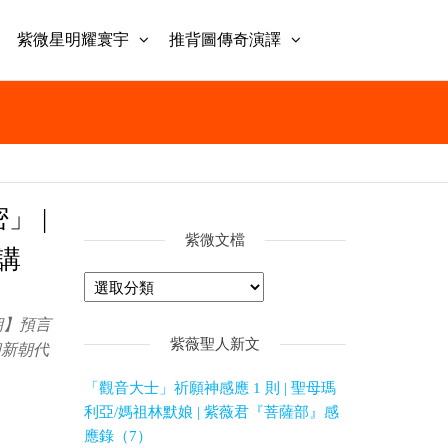
紫微星明耀寰宇
推背圖傳奇演譯
」 |
紫微文檔
講
朝】預言
紫薇聖人新文
個新朝代
「觀音大士」祈願神感應 1 則 | 聖母瑪
利亞/媽祖林默娘 | 紫薇君『菩薩部』感
應錄（7）