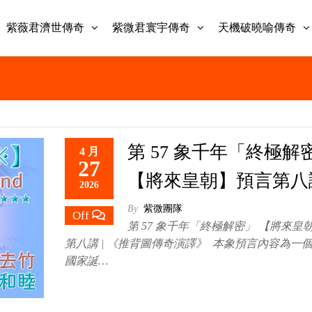
紫薇君濟世傳奇
紫微君寰宇傳奇
天機破曉喻傳奇
第 57 象千年「終極解密
4 月
27
【將來皇朝】預言第八
2026
By
紫微團隊
Off
第 57 象千年「終極解密」 【將來皇
第八講 | 《推背圖傳奇演譯》 本象預言內容為一
國家誕…