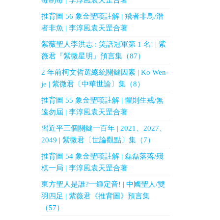
毒制毒 | 李淳風袁天罡合著
推背圖 56 象金聖嘆註解 | 飛者非鳥/潛
者非魚 | 李淳風袁天罡合著
紫薇聖人李洪志 : 笑話冠軍第 1 名! | 紫
薇君『紫微星明』預言集（87）
2 年前柯文哲選總統關鍵因素 | Ko Wen-
je | 紫微君〔中華世論〕集（8）
推背圖 55 象金聖嘆註解 | 懼則生戒/無
遠勿屆 | 李淳風袁天罡合著
習近平三個關鍵一百年 | 2021、2027、
2049 | 紫微君〔世論觀點〕集（7）
推背圖 54 象金聖嘆註解 | 磊磊落落/殘
棋一局 | 李淳風袁天罡合著
東方聖人是誰?一錘定音! | 中國聖人/雙
羽四足 | 紫薇君《推背圖》預言集
（57）