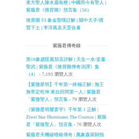
東方聖人陳水扁有梗 | 中國而今有聖人 |
紫薇君《推背圖》預言集（56）
推背圖 53 象金聖嘆註解 | 關中天子/禮
賢下士 | 李淳風袁天罡合著
紫薇君傳奇錄
第16象趙匡胤預言詳解 | 天生一水/姿稟
聖武 | 紫薇君《推背圖傳奇演譯》集
（4）
- 7,193 瀏覽人次
【紫微星明】千年第一終極正解 | 無王
無帝定乾坤 來自田間第一人 | 紫薇君
「紫微聖人」預言集
- 79 瀏覽人次
《紫微星明耀寰宇》千年第 1 正解 |
Ziwei Star Illuminates The Cosmos | 紫薇
君「紫微聖人」預言集
- 70 瀏覽人次
紫薇君天機破曉喻傳奇 | 萬象森羅歸指