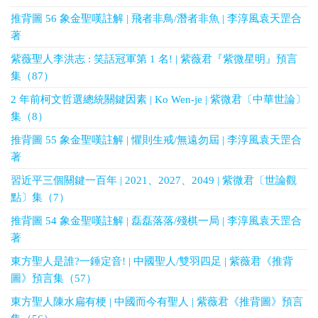
推背圖 56 象金聖嘆註解 | 飛者非鳥/潛者非魚 | 李淳風袁天罡合
著
紫薇聖人李洪志 : 笑話冠軍第 1 名! | 紫薇君『紫微星明』預言
集（87）
2 年前柯文哲選總統關鍵因素 | Ko Wen-je | 紫微君〔中華世論〕
集（8）
推背圖 55 象金聖嘆註解 | 懼則生戒/無遠勿屆 | 李淳風袁天罡合
著
習近平三個關鍵一百年 | 2021、2027、2049 | 紫微君〔世論觀
點〕集（7）
推背圖 54 象金聖嘆註解 | 磊磊落落/殘棋一局 | 李淳風袁天罡合
著
東方聖人是誰?一錘定音! | 中國聖人/雙羽四足 | 紫薇君《推背
圖》預言集（57）
東方聖人陳水扁有梗 | 中國而今有聖人 | 紫薇君《推背圖》預言