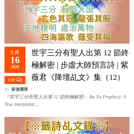
世宇三分有聖人出第 12 節終
5 月
16
極解密 | 步虛大師預言詩 | 紫
2026
薇君《降壇乩文》集（12）
Off
By
紫微團隊
『世宇三分有聖人出第 12 節終極解密』 Bu Xu Prophecy: A
True Interpretat…