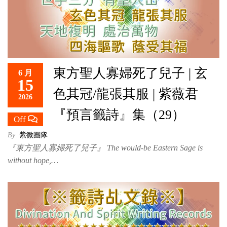
東方聖人寡婦死了兒子 | 玄
6 月
15
色其冠/龍張其服 | 紫薇君
2026
『預言籤詩』集（29）
Off
By
紫微團隊
『東方聖人寡婦死了兒子』 The would-be Eastern Sage is
without hope,…