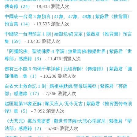
傳奇錄（24）
- 19,833 瀏覽人次
中國統一台灣 3 象預言 | 41象、47象、48象 | 紫薇君《推背圖》
預言集（14）
- 13,535 瀏覽人次
中國統一台灣預言 1 則 | 始艱危/終克定 | 紫薇君《推背圖》預言
集（59）
- 13,433 瀏覽人次
「阿彌陀佛」聖號佛夢 4 字調 | 無量壽佛/極樂世界 | 紫薇君『世
尊部』感應錄（3）
- 11,476 瀏覽人次
佛有三不能 6 句偈千年詳解 | 元珪禪師/《傳燈錄》 | 紫薇君「圓
滿佛教」集（1）
- 10,208 瀏覽人次
白衣大士救命記 1 則 | 媽祖林默娘/聖母瑪麗亞 | 紫薇君『菩薩
部』感應錄（17）
- 7,366 瀏覽人次
赵匡胤第16象正解 | 顺天应人/无今无古 | 紫薇君《推背图传奇演
译》集（5）
- 7,092 瀏覽人次
《大悲咒》抓放鬼婆婆 | 觀世音菩薩/大悲心陀羅尼 | 紫微君『聖
法部』感應錄（2）
- 5,905 瀏覽人次