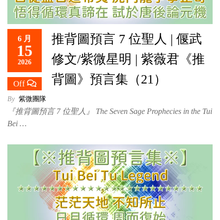
推背圖預言 7 位聖人 | 偃武
6 月
15
修文/紫微星明 | 紫薇君《推
2026
背圖》預言集（21）
Off
By
紫微團隊
『推背圖預言 7 位聖人』 The Seven Sage Prophecies in the Tui
Bei …