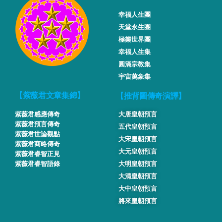
幸福人生團
天堂永生團
極樂世界團
幸福人生集
圓滿宗教集
宇宙萬象集
【推背圖傳奇演譯】
【紫薇君文章集錦】
紫薇君感應傳奇
大唐皇朝預言
紫薇君預言傳奇
五代皇朝預言
紫薇君世論觀點
大宋皇朝預言
紫薇君商略傳奇
大元皇朝預言
紫薇君睿智正見
紫薇君睿智語錄
大明皇朝預言
大清皇朝預言
大中皇朝預言
將來皇朝預言