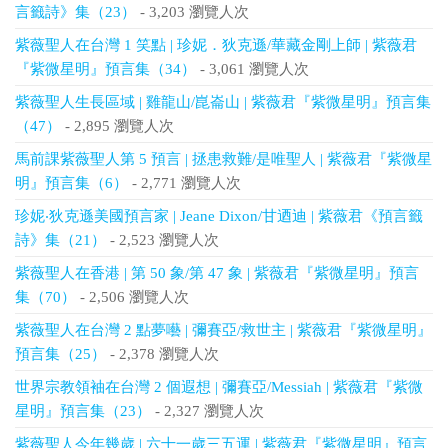
言籤詩》集（23）
- 3,203 瀏覽人次
紫薇聖人在台灣 1 笑點 | 珍妮．狄克遜/華藏金剛上師 | 紫薇君
『紫微星明』預言集（34）
- 3,061 瀏覽人次
紫薇聖人生長區域 | 雞龍山/崑崙山 | 紫薇君『紫微星明』預言集
（47）
- 2,895 瀏覽人次
馬前課紫薇聖人第 5 預言 | 拯患救難/是唯聖人 | 紫薇君『紫微星
明』預言集（6）
- 2,771 瀏覽人次
珍妮‧狄克遜美國預言家 | Jeane Dixon/甘迺迪 | 紫薇君《預言籤
詩》集（21）
- 2,523 瀏覽人次
紫薇聖人在香港 | 第 50 象/第 47 象 | 紫薇君『紫微星明』預言
集（70）
- 2,506 瀏覽人次
紫薇聖人在台灣 2 點夢囈 | 彌賽亞/救世主 | 紫薇君『紫微星明』
預言集（25）
- 2,378 瀏覽人次
世界宗教領袖在台灣 2 個遐想 | 彌賽亞/Messiah | 紫薇君『紫微
星明』預言集（23）
- 2,327 瀏覽人次
紫薇聖人今年幾歲 | 六十一歲三五運 | 紫薇君『紫微星明』預言