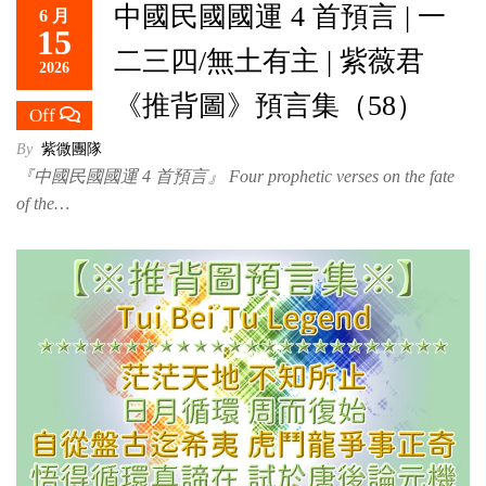
中國民國國運 4 首預言 | 一
6 月
救
15
世
二三四/無土有主 | 紫薇君
2026
主
《推背圖》預言集（58）
Off
By
紫微團隊
『中國民國國運 4 首預言』 Four prophetic verses on the fate
of the…