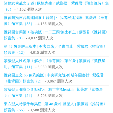
諸葛武侯乩文 2 道 | 臥龍先生／武鄉侯｜紫薇君《預言籤詩》集
（6）
- 4,152 瀏覽人次
推背圖預言台獨建國唯 1 關鍵 | 生我者猴死我雕 | 紫薇君《推背
圖》預言集（38）
- 4,136 瀏覽人次
推背圖台獨第 1 破功版 | 一二三四/無土有主 | 紫薇君《推背圖》
預言集（9）
- 4,032 瀏覽人次
第 45 象歪解三版本 | 有客西來／至東而止｜紫薇君《推背圖》
預言集（12）
- 4,015 瀏覽人次
紫薇聖人姓名第 1 解析 | 《推背圖》/第50象 | 紫薇君『紫微星
明』預言集（11）
- 3,959 瀏覽人次
推背圖全文 65 象彩繪版 | 中央研究院-傅斯年圖書館 | 紫薇君
《推背圖》預言集（2）
- 3,867 瀏覽人次
紫薇聖人彌賽亞 5 點破斥 | 救世主/Messiah | 紫薇君『紫微星
明』預言集（24）
- 3,708 瀏覽人次
東方聖人特徵千年揭密 | 第 48 象/中國聖人 | 紫薇君《推背圖》
預言集（55）
- 3,588 瀏覽人次