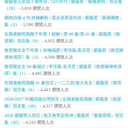
紫薇聖人出現 2 個年分 | 122/2033 | 紫薇君『紫微星明』預言集
（28）
- 5,859 瀏覽人次
插秧詩偈 4 句 終極解析 | 退步原來是向前 | 紫薇君「圓滿佛教」
集（3）
- 5,590 瀏覽人次
生我者猴死我雕千年第 1 錯解 | 第 40 象/第 41 象 | 紫薇君《推
背圖》預言集（8）
- 4,955 瀏覽人次
推背圖全文千年第 1 終極揭密 | 李淳風/袁天罡 | 紫薇君《推背圖
傳奇演譯》集（3）
- 4,500 瀏覽人次
推背圖全文 60 象補注 | 李淳風-袁天罡 | 紫薇君《推背圖傳奇演
譯》集（1）
- 4,495 瀏覽人次
生我者猴死我雕 41 象預言 | 一二三四/無土有主 | 紫薇君《推背
圖》預言集（6）
- 4,443 瀏覽人次
2026/2027 中國武統台灣預言 | 生我者猴死我雕 | 紫薇君《推背
圖》預言集（60）
- 4,317 瀏覽人次
2026 紫薇聖人預言 | 無王無帝定乾坤 | 紫薇君『紫微星明』預言
集（42）
- 4,243 瀏覽人次