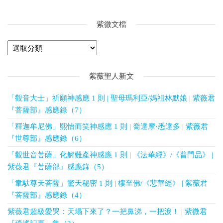
紫微文檔
紫薇聖人新文
「觀音大士」祈願神感應 1 則 | 聖母瑪利亞/媽祖林默娘 | 紫薇君
『菩薩部』感應錄（7）
「釋迦牟尼佛」熙怡而笑神感應 1 則 | 喬達摩·悉達多 | 紫薇君
『世尊部』感應錄（6）
「觀世音菩薩」化解難產神感應 1 則 | 《法華經》/《普門品》 |
紫薇君『菩薩部』感應錄（5）
「韋馱尊天菩薩」驚天秘密 1 則 | 樓至佛/《悲華經》 | 紫薇君
『菩薩部』感應錄（4）
紫薇君超級愛哭：天塌下來了？一把鼻涕，一把淚！ | 紫微君