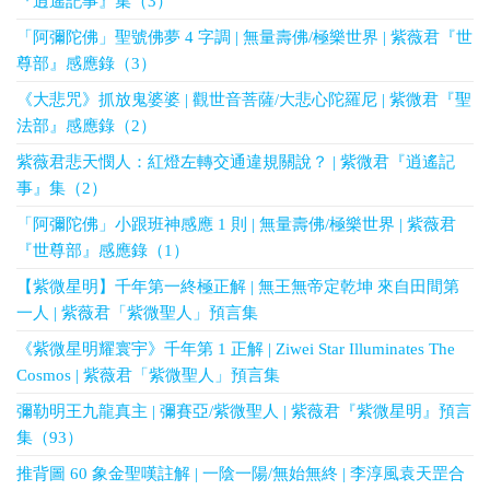
『逍遙記事』集（3）
「阿彌陀佛」聖號佛夢 4 字調 | 無量壽佛/極樂世界 | 紫薇君『世
尊部』感應錄（3）
《大悲咒》抓放鬼婆婆 | 觀世音菩薩/大悲心陀羅尼 | 紫微君『聖
法部』感應錄（2）
紫薇君悲天憫人：紅燈左轉交通違規關說？ | 紫微君『逍遙記
事』集（2）
「阿彌陀佛」小跟班神感應 1 則 | 無量壽佛/極樂世界 | 紫薇君
『世尊部』感應錄（1）
【紫微星明】千年第一終極正解 | 無王無帝定乾坤 來自田間第
一人 | 紫薇君「紫微聖人」預言集
《紫微星明耀寰宇》千年第 1 正解 | Ziwei Star Illuminates The
Cosmos | 紫薇君「紫微聖人」預言集
彌勒明王九龍真主 | 彌賽亞/紫微聖人 | 紫薇君『紫微星明』預言
集（93）
推背圖 60 象金聖嘆註解 | 一陰一陽/無始無終 | 李淳風袁天罡合