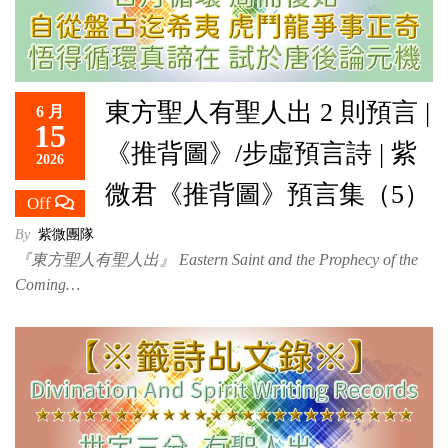
東方聖人有聖人出 2 則預言 |
6 月
15
《推背圖》/步虛預言詩 | 紫
2026
微君《推背圖》預言集（5）
Off
By
紫微團隊
『東方聖人有聖人出』 Eastern Saint and the Prophecy of the
Coming…