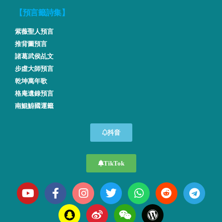
【預言籤詩集】
紫薇聖人預言
推背圖預言
諸葛武侯乩文
步虛大師預言
乾坤萬年歌
格庵遺錄預言
南鯤鯓國運籤
抖音
TikTok