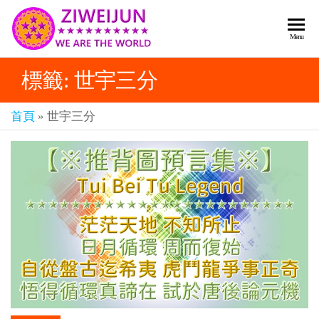
2026
彌
Menu
賽
紫薇
亞
標籤:
世宇三分
聖人
救
世
《推
主
首頁
»
世宇三分
背
樂
章-
圖》
人
預
人
都
言-
是
紫薇
彌
君寰
賽
亞-
宇傳
個
奇官
個
都
網
是