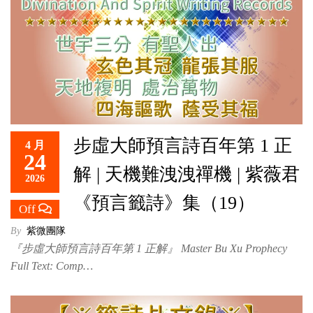
步虛大師預言詩百年第 1 正
4 月
24
解 | 天機難洩洩禪機 | 紫薇君
2026
《預言籤詩》集（19）
Off
By
紫微團隊
『步虛大師預言詩百年第 1 正解』 Master Bu Xu Prophecy
Full Text: Comp…