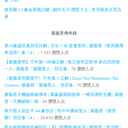
集（56）
推背圖 53 象金聖嘆註解 | 關中天子/禮賢下士 | 李淳風袁天罡合
著
紫薇君傳奇錄
第16象趙匡胤預言詳解 | 天生一水/姿稟聖武 | 紫薇君《推背圖傳
奇演譯》集（4）
- 7,193 瀏覽人次
【紫微星明】千年第一終極正解 | 無王無帝定乾坤 來自田間第
一人 | 紫薇君「紫微聖人」預言集
- 78 瀏覽人次
《紫微星明耀寰宇》千年第 1 正解 | Ziwei Star Illuminates The
Cosmos | 紫薇君「紫微聖人」預言集
- 70 瀏覽人次
紫薇君天機破曉喻傳奇 | 萬象森羅歸指掌 一樽清酒對玄機 | 紫薇
君《天機破曉》錄
- 20 瀏覽人次
東方聖人習近平 44 象預言 | 而今中國有聖人 | 紫薇君《推背
圖》預言集（4）
- 29,810 瀏覽人次
郭台銘無總統命神預言 1 則 | 韓國瑜/侯友宜 | 紫微君〈政治類〉