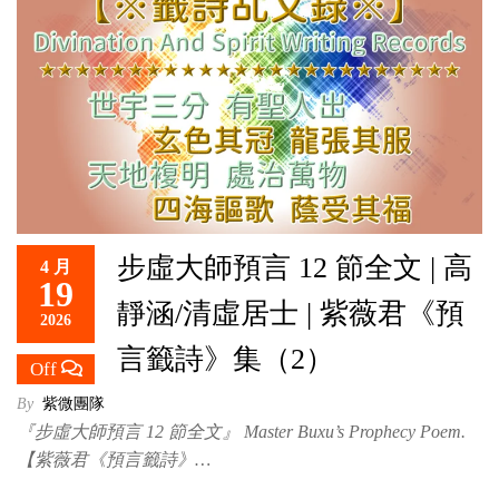
步虛大師預言 12 節全文 | 高
4 月
19
靜涵/清虛居士 | 紫薇君《預
2026
言籤詩》集（2）
Off
By
紫微團隊
『步虛大師預言 12 節全文』 Master Buxu’s Prophecy Poem.
【紫薇君《預言籤詩》…