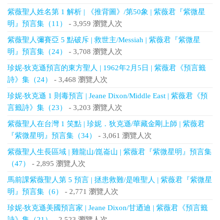
紫薇聖人姓名第 1 解析 | 《推背圖》/第50象 | 紫薇君『紫微星
明』預言集（11）
- 3,959 瀏覽人次
紫薇聖人彌賽亞 5 點破斥 | 救世主/Messiah | 紫薇君『紫微星
明』預言集（24）
- 3,708 瀏覽人次
珍妮‧狄克遜預言的東方聖人 | 1962年2月5日 | 紫薇君《預言籤
詩》集（24）
- 3,468 瀏覽人次
珍妮‧狄克遜 1 則毒預言 | Jeane Dixon/Middle East | 紫薇君《預
言籤詩》集（23）
- 3,203 瀏覽人次
紫薇聖人在台灣 1 笑點 | 珍妮．狄克遜/華藏金剛上師 | 紫薇君
『紫微星明』預言集（34）
- 3,061 瀏覽人次
紫薇聖人生長區域 | 雞龍山/崑崙山 | 紫薇君『紫微星明』預言集
（47）
- 2,895 瀏覽人次
馬前課紫薇聖人第 5 預言 | 拯患救難/是唯聖人 | 紫薇君『紫微星
明』預言集（6）
- 2,771 瀏覽人次
珍妮‧狄克遜美國預言家 | Jeane Dixon/甘迺迪 | 紫薇君《預言籤
詩》集（21）
- 2,523 瀏覽人次