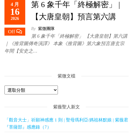
第 6 象千年「終極解密」 |
4 月
救
16
世
【大唐皇朝】預言第六講
2026
主
By
紫微團隊
Off
第 6 象千年「終極解密」 【大唐皇朝】第六講
｜《推背圖傳奇演譯》 本象《推背圖》第六象預言唐玄宗
年間【安史之…
紫微文檔
紫薇聖人新文
「觀音大士」祈願神感應 1 則 | 聖母瑪利亞/媽祖林默娘 | 紫薇君
『菩薩部』感應錄（7）