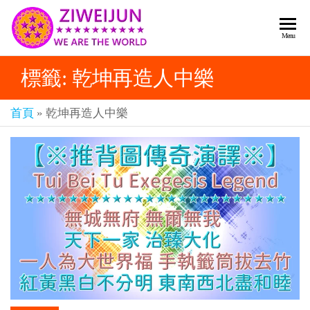
2026
彌
Menu
賽
紫薇
亞
標籤:
乾坤再造人中樂
聖人
救
世
《推
主
首頁
»
乾坤再造人中樂
背
樂
章-
圖》
人
預
人
都
言-
是
紫薇
彌
君寰
賽
亞-
宇傳
個
奇官
個
都
網
是