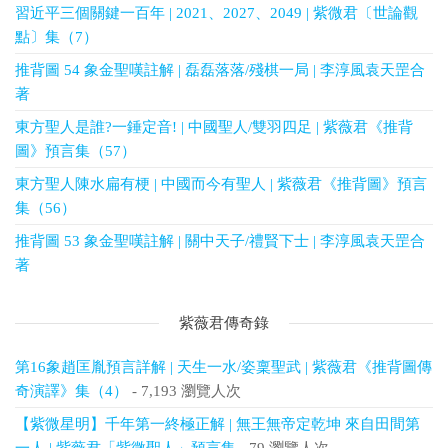
習近平三個關鍵一百年 | 2021、2027、2049 | 紫微君〔世論觀
點〕集（7）
推背圖 54 象金聖嘆註解 | 磊磊落落/殘棋一局 | 李淳風袁天罡合
著
東方聖人是誰?一錘定音! | 中國聖人/雙羽四足 | 紫薇君《推背
圖》預言集（57）
東方聖人陳水扁有梗 | 中國而今有聖人 | 紫薇君《推背圖》預言
集（56）
推背圖 53 象金聖嘆註解 | 關中天子/禮賢下士 | 李淳風袁天罡合
著
紫薇君傳奇錄
第16象趙匡胤預言詳解 | 天生一水/姿稟聖武 | 紫薇君《推背圖傳
奇演譯》集（4）
- 7,193 瀏覽人次
【紫微星明】千年第一終極正解 | 無王無帝定乾坤 來自田間第