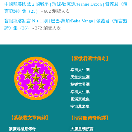
中國龍美國鷹 2 國戰爭 | 珍妮‧狄克遜/Jeanne Dixon | 紫薇君《預
言籤詩》集（25）
- 602 瀏覽人次
盲眼龍婆亂言 N＋1 則 | 巴巴‧萬加/Baba Vanga | 紫薇君《預言籤
詩》集（26）
- 272 瀏覽人次
【紫微君濟世傳奇】
幸福人生團
天堂永生團
極樂世界團
幸福人生集
圓滿宗教集
宇宙萬象集
【推背圖傳奇演譯】
【紫薇君文章集錦】
紫薇君感應傳奇
大唐皇朝預言