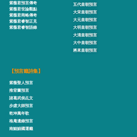
紫薇君預言傳奇
五代皇朝預言
紫薇君世論觀點
大宋皇朝預言
紫薇君商略傳奇
大元皇朝預言
紫薇君睿智正見
紫薇君睿智語錄
大明皇朝預言
大清皇朝預言
大中皇朝預言
將來皇朝預言
【預言籤詩集】
紫薇聖人預言
推背圖預言
諸葛武侯乩文
步虛大師預言
乾坤萬年歌
格庵遺錄預言
南鯤鯓國運籤