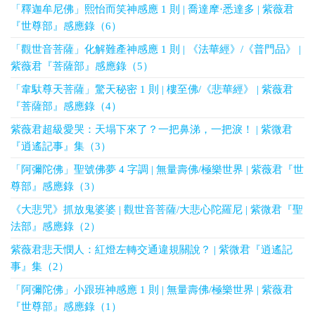
「釋迦牟尼佛」熙怡而笑神感應 1 則 | 喬達摩·悉達多 | 紫薇君
『世尊部』感應錄（6）
「觀世音菩薩」化解難產神感應 1 則 | 《法華經》/《普門品》 |
紫薇君『菩薩部』感應錄（5）
「韋馱尊天菩薩」驚天秘密 1 則 | 樓至佛/《悲華經》 | 紫薇君
『菩薩部』感應錄（4）
紫薇君超級愛哭：天塌下來了？一把鼻涕，一把淚！ | 紫微君
『逍遙記事』集（3）
「阿彌陀佛」聖號佛夢 4 字調 | 無量壽佛/極樂世界 | 紫薇君『世
尊部』感應錄（3）
《大悲咒》抓放鬼婆婆 | 觀世音菩薩/大悲心陀羅尼 | 紫微君『聖
法部』感應錄（2）
紫薇君悲天憫人：紅燈左轉交通違規關說？ | 紫微君『逍遙記
事』集（2）
「阿彌陀佛」小跟班神感應 1 則 | 無量壽佛/極樂世界 | 紫薇君
『世尊部』感應錄（1）