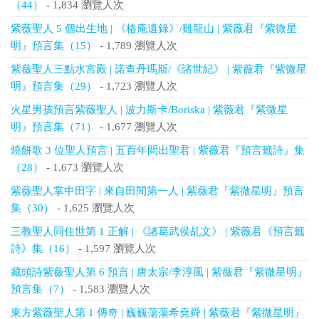
（44）
- 1,834 瀏覽人次
紫薇聖人 5 個出生地 | 《格庵遺錄》/雞龍山 | 紫薇君『紫微星
明』預言集（15）
- 1,789 瀏覽人次
紫薇聖人三點水宮殿 | 諾查丹瑪斯/《諸世紀》 | 紫薇君『紫微星
明』預言集（29）
- 1,723 瀏覽人次
火星男孩預言紫薇聖人 | 波力斯卡/Boriska | 紫薇君『紫微星
明』預言集（71）
- 1,677 瀏覽人次
燒餅歌 3 位聖人預言 | 五百年間出聖君 | 紫薇君『預言籤詩』集
（28）
- 1,673 瀏覽人次
紫薇聖人掌中田字 | 來自田間第一人 | 紫薇君『紫微星明』預言
集（30）
- 1,625 瀏覽人次
三教聖人同住世第 1 正解 | 《諸葛武侯乩文》 | 紫薇君《預言籤
詩》集（16）
- 1,597 瀏覽人次
藏頭詩紫薇聖人第 6 預言 | 唐太宗/李淳風 | 紫薇君『紫微星明』
預言集（7）
- 1,583 瀏覽人次
東方紫薇聖人第 1 傳奇 | 巍巍蕩蕩希堯舜 | 紫薇君『紫微星明』