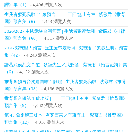
譯》集（1）
- 4,496 瀏覽人次
生我者猴死我雕 41 象預言 | 一二三四/無土有主 | 紫薇君《推背
圖》預言集（6）
- 4,443 瀏覽人次
2026/2027 中國武統台灣預言 | 生我者猴死我雕 | 紫薇君《推背
圖》預言集（60）
- 4,317 瀏覽人次
2026 紫薇聖人預言 | 無王無帝定乾坤 | 紫薇君『紫微星明』預言
集（42）
- 4,243 瀏覽人次
諸葛武侯乩文 2 道 | 臥龍先生／武鄉侯｜紫薇君《預言籤詩》集
（6）
- 4,152 瀏覽人次
推背圖預言台獨建國唯 1 關鍵 | 生我者猴死我雕 | 紫薇君《推背
圖》預言集（38）
- 4,136 瀏覽人次
推背圖台獨第 1 破功版 | 一二三四/無土有主 | 紫薇君《推背圖》
預言集（9）
- 4,032 瀏覽人次
第 45 象歪解三版本 | 有客西來／至東而止｜紫薇君《推背圖》
預言集（12）
- 4,016 瀏覽人次