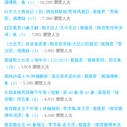
滿佛教」集（1）
- 10,209 瀏覽人次
白衣大士救命記 1 則 | 媽祖林默娘/聖母瑪麗亞 | 紫薇君『菩薩
部』感應錄（17）
- 7,366 瀏覽人次
赵匡胤第16象正解 | 顺天应人/无今无古 | 紫薇君《推背图传奇演
译》集（5）
- 7,092 瀏覽人次
《大悲咒》抓放鬼婆婆 | 觀世音菩薩/大悲心陀羅尼 | 紫微君『聖
法部』感應錄（2）
- 5,905 瀏覽人次
紫薇聖人出現 2 個年分 | 122/2033 | 紫薇君『紫微星明』預言集
（28）
- 5,859 瀏覽人次
插秧詩偈 4 句 終極解析 | 退步原來是向前 | 紫薇君「圓滿佛教」
集（3）
- 5,590 瀏覽人次
生我者猴死我雕千年第 1 錯解 | 第 40 象/第 41 象 | 紫薇君《推
背圖》預言集（8）
- 4,955 瀏覽人次
推背圖全文千年第 1 終極揭密 | 李淳風/袁天罡 | 紫薇君《推背圖
傳奇演譯》集（3）
- 4,500 瀏覽人次
推背圖全文 60 象補注 | 李淳風-袁天罡 | 紫薇君《推背圖傳奇演