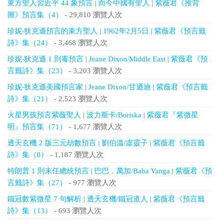
東方聖人習近平 44 象預言 | 而今中國有聖人 | 紫薇君《推背
圖》預言集（4）
- 29,810 瀏覽人次
珍妮‧狄克遜預言的東方聖人 | 1962年2月5日 | 紫薇君《預言籤
詩》集（24）
- 3,468 瀏覽人次
珍妮‧狄克遜 1 則毒預言 | Jeane Dixon/Middle East | 紫薇君《預
言籤詩》集（23）
- 3,203 瀏覽人次
珍妮‧狄克遜美國預言家 | Jeane Dixon/甘迺迪 | 紫薇君《預言籤
詩》集（21）
- 2,523 瀏覽人次
火星男孩預言紫薇聖人 | 波力斯卡/Boriska | 紫薇君『紫微星
明』預言集（71）
- 1,677 瀏覽人次
透天玄機 2 版三元劫數預言 | 劉伯溫/虛靈子 | 紫薇君《預言籤
詩》集（8）
- 1,187 瀏覽人次
特朗普 1 則末任總統預言 | 巴巴．萬加/Baba Vanga | 紫薇君《預
言籤詩》集（27）
- 977 瀏覽人次
鐵冠數紫微星 7 句解析 | 透天玄機/鐵冠道人 | 紫薇君《預言籤
詩》集（13）
- 693 瀏覽人次