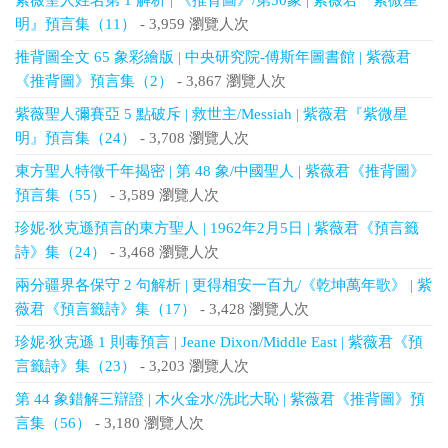
紫薇聖人姓名第 1 解析 | 《推背圖》/第50象 | 紫薇君『紫微星
明』預言集（11）
- 3,959 瀏覽人次
推背圖全文 65 象彩繪版 | 中央研究院-傅斯年圖書館 | 紫薇君
《推背圖》預言集（2）
- 3,867 瀏覽人次
紫薇聖人彌賽亞 5 點破斥 | 救世主/Messiah | 紫薇君『紫微星
明』預言集（24）
- 3,708 瀏覽人次
東方聖人特徵千年揭密 | 第 48 象/中國聖人 | 紫薇君《推背圖》
預言集（55）
- 3,589 瀏覽人次
珍妮‧狄克遜預言的東方聖人 | 1962年2月5日 | 紫薇君《預言籤
詩》集（24）
- 3,468 瀏覽人次
兩分疆界各保守 2 句解析 | 更得相安一百九/《乾坤萬年歌》 | 紫
薇君《預言籤詩》集（17）
- 3,428 瀏覽人次
珍妮‧狄克遜 1 則毒預言 | Jeane Dixon/Middle East | 紫薇君《預
言籤詩》集（23）
- 3,203 瀏覽人次
第 44 象錯解三辯證 | 木火金水/洗此大恥 | 紫薇君《推背圖》預
言集（56）
- 3,180 瀏覽人次