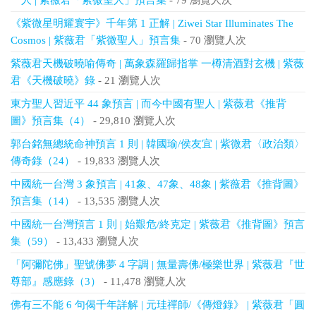
一人 | 紫薇君「紫微聖人」預言集
- 79 瀏覽人次
《紫微星明耀寰宇》千年第 1 正解 | Ziwei Star Illuminates The
Cosmos | 紫薇君「紫微聖人」預言集
- 70 瀏覽人次
紫薇君天機破曉喻傳奇 | 萬象森羅歸指掌 一樽清酒對玄機 | 紫薇
君《天機破曉》錄
- 21 瀏覽人次
東方聖人習近平 44 象預言 | 而今中國有聖人 | 紫薇君《推背
圖》預言集（4）
- 29,810 瀏覽人次
郭台銘無總統命神預言 1 則 | 韓國瑜/侯友宜 | 紫微君〈政治類〉
傳奇錄（24）
- 19,833 瀏覽人次
中國統一台灣 3 象預言 | 41象、47象、48象 | 紫薇君《推背圖》
預言集（14）
- 13,535 瀏覽人次
中國統一台灣預言 1 則 | 始艱危/終克定 | 紫薇君《推背圖》預言
集（59）
- 13,433 瀏覽人次
「阿彌陀佛」聖號佛夢 4 字調 | 無量壽佛/極樂世界 | 紫薇君『世
尊部』感應錄（3）
- 11,478 瀏覽人次
佛有三不能 6 句偈千年詳解 | 元珪禪師/《傳燈錄》 | 紫薇君「圓