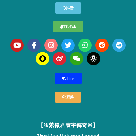
抖音
TikTok
Line
豆瓣
【※紫微君寰宇傳奇※】