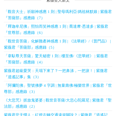
紫薇聖人新文
「觀音大士」祈願神感應 1 則 | 聖母瑪利亞/媽祖林默娘 | 紫薇君
『菩薩部』感應錄（7）
「釋迦牟尼佛」熙怡而笑神感應 1 則 | 喬達摩·悉達多 | 紫薇君
『世尊部』感應錄（6）
「觀世音菩薩」化解難產神感應 1 則 | 《法華經》/《普門品》 |
紫薇君『菩薩部』感應錄（5）
「韋馱尊天菩薩」驚天秘密 1 則 | 樓至佛/《悲華經》 | 紫薇君
『菩薩部』感應錄（4）
紫薇君超級愛哭：天塌下來了？一把鼻涕，一把淚！ | 紫微君
『逍遙記事』集（3）
「阿彌陀佛」聖號佛夢 4 字調 | 無量壽佛/極樂世界 | 紫薇君『世
尊部』感應錄（3）
《大悲咒》抓放鬼婆婆 | 觀世音菩薩/大悲心陀羅尼 | 紫微君『聖
法部』感應錄（2）
紫薇君悲天憫人：紅燈左轉交通違規關說？ | 紫微君『逍遙記