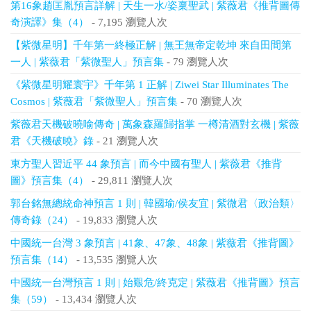
第16象趙匡胤預言詳解 | 天生一水/姿稟聖武 | 紫薇君《推背圖傳
奇演譯》集（4）
- 7,195 瀏覽人次
【紫微星明】千年第一終極正解 | 無王無帝定乾坤 來自田間第
一人 | 紫薇君「紫微聖人」預言集
- 79 瀏覽人次
《紫微星明耀寰宇》千年第 1 正解 | Ziwei Star Illuminates The
Cosmos | 紫薇君「紫微聖人」預言集
- 70 瀏覽人次
紫薇君天機破曉喻傳奇 | 萬象森羅歸指掌 一樽清酒對玄機 | 紫薇
君《天機破曉》錄
- 21 瀏覽人次
東方聖人習近平 44 象預言 | 而今中國有聖人 | 紫薇君《推背
圖》預言集（4）
- 29,811 瀏覽人次
郭台銘無總統命神預言 1 則 | 韓國瑜/侯友宜 | 紫微君〈政治類〉
傳奇錄（24）
- 19,833 瀏覽人次
中國統一台灣 3 象預言 | 41象、47象、48象 | 紫薇君《推背圖》
預言集（14）
- 13,535 瀏覽人次
中國統一台灣預言 1 則 | 始艱危/終克定 | 紫薇君《推背圖》預言
集（59）
- 13,434 瀏覽人次