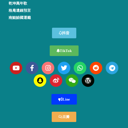
乾坤萬年歌
格庵遺錄預言
南鯤鯓國運籤
抖音
TikTok
Line
豆瓣