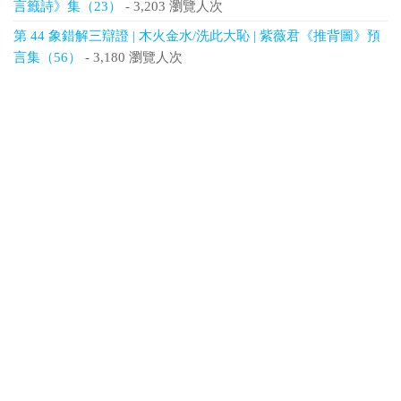
言籤詩》集（23）
- 3,203 瀏覽人次
第 44 象錯解三辯證 | 木火金水/洗此大恥 | 紫薇君《推背圖》預
言集（56）
- 3,180 瀏覽人次