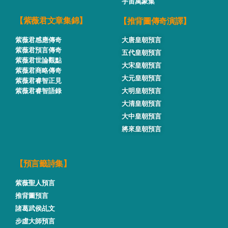
宇宙萬象集
【推背圖傳奇演譯】
【紫薇君文章集錦】
紫薇君感應傳奇
大唐皇朝預言
紫薇君預言傳奇
五代皇朝預言
紫薇君世論觀點
大宋皇朝預言
紫薇君商略傳奇
大元皇朝預言
紫薇君睿智正見
紫薇君睿智語錄
大明皇朝預言
大清皇朝預言
大中皇朝預言
將來皇朝預言
【預言籤詩集】
紫薇聖人預言
推背圖預言
諸葛武侯乩文
步虛大師預言