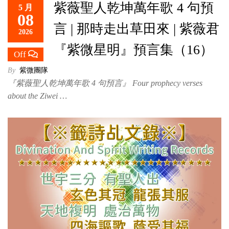
紫薇聖人乾坤萬年歌 4 句預
5 月
救
08
世
言 | 那時走出草田來 | 紫薇君
2026
主
『紫微星明』預言集（16）
Off
By
紫微團隊
『紫薇聖人乾坤萬年歌 4 句預言』 Four prophecy verses
about the Ziwei …