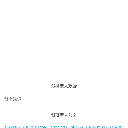
紫微聖人政論
暫不提供
紫薇聖人熱文
紫薇聖人出現 2 個年分 | 122/2033 | 紫薇君『紫微星明』預言集