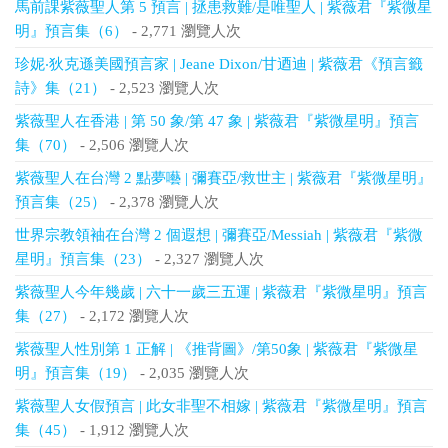
馬前課紫薇聖人第 5 預言 | 拯患救難/是唯聖人 | 紫薇君『紫微星
明』預言集（6）
- 2,771 瀏覽人次
珍妮‧狄克遜美國預言家 | Jeane Dixon/甘迺迪 | 紫薇君《預言籤
詩》集（21）
- 2,523 瀏覽人次
紫薇聖人在香港 | 第 50 象/第 47 象 | 紫薇君『紫微星明』預言
集（70）
- 2,506 瀏覽人次
紫薇聖人在台灣 2 點夢囈 | 彌賽亞/救世主 | 紫薇君『紫微星明』
預言集（25）
- 2,378 瀏覽人次
世界宗教領袖在台灣 2 個遐想 | 彌賽亞/Messiah | 紫薇君『紫微
星明』預言集（23）
- 2,327 瀏覽人次
紫薇聖人今年幾歲 | 六十一歲三五運 | 紫薇君『紫微星明』預言
集（27）
- 2,172 瀏覽人次
紫薇聖人性別第 1 正解 | 《推背圖》/第50象 | 紫薇君『紫微星
明』預言集（19）
- 2,035 瀏覽人次
紫薇聖人女假預言 | 此女非聖不相嫁 | 紫薇君『紫微星明』預言
集（45）
- 1,912 瀏覽人次