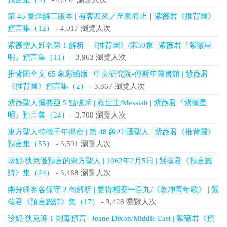
第 45 象歪解三版本 | 有客西來／至東而止｜紫薇君《推背圖》
預言集（12）
- 4,017 瀏覽人次
紫薇聖人姓名第 1 解析 | 《推背圖》/第50象 | 紫薇君『紫微星
明』預言集（11）
- 3,963 瀏覽人次
推背圖全文 65 象彩繪版 | 中央研究院-傅斯年圖書館 | 紫薇君
《推背圖》預言集（2）
- 3,867 瀏覽人次
紫薇聖人彌賽亞 5 點破斥 | 救世主/Messiah | 紫薇君『紫微星
明』預言集（24）
- 3,708 瀏覽人次
東方聖人特徵千年揭密 | 第 48 象/中國聖人 | 紫薇君《推背圖》
預言集（55）
- 3,591 瀏覽人次
珍妮‧狄克遜預言的東方聖人 | 1962年2月5日 | 紫薇君《預言籤
詩》集（24）
- 3,468 瀏覽人次
兩分疆界各保守 2 句解析 | 更得相安一百九/《乾坤萬年歌》 | 紫
薇君《預言籤詩》集（17）
- 3,428 瀏覽人次
珍妮‧狄克遜 1 則毒預言 | Jeane Dixon/Middle East | 紫薇君《預