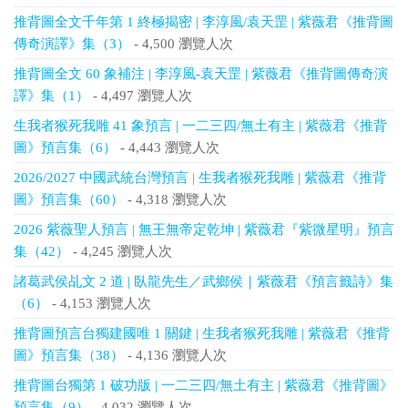
推背圖全文千年第 1 終極揭密 | 李淳風/袁天罡 | 紫薇君《推背圖
傳奇演譯》集（3）
- 4,500 瀏覽人次
推背圖全文 60 象補注 | 李淳風-袁天罡 | 紫薇君《推背圖傳奇演
譯》集（1）
- 4,497 瀏覽人次
生我者猴死我雕 41 象預言 | 一二三四/無土有主 | 紫薇君《推背
圖》預言集（6）
- 4,443 瀏覽人次
2026/2027 中國武統台灣預言 | 生我者猴死我雕 | 紫薇君《推背
圖》預言集（60）
- 4,318 瀏覽人次
2026 紫薇聖人預言 | 無王無帝定乾坤 | 紫薇君『紫微星明』預言
集（42）
- 4,245 瀏覽人次
諸葛武侯乩文 2 道 | 臥龍先生／武鄉侯｜紫薇君《預言籤詩》集
（6）
- 4,153 瀏覽人次
推背圖預言台獨建國唯 1 關鍵 | 生我者猴死我雕 | 紫薇君《推背
圖》預言集（38）
- 4,136 瀏覽人次
推背圖台獨第 1 破功版 | 一二三四/無土有主 | 紫薇君《推背圖》
預言集（9）
- 4,032 瀏覽人次