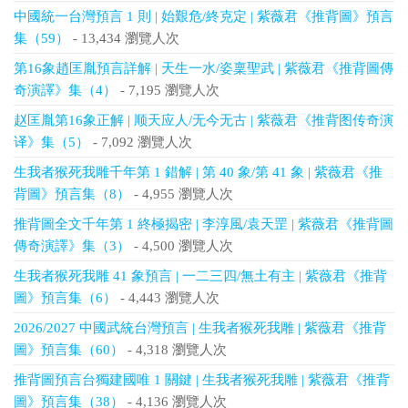
中國統一台灣預言 1 則 | 始艱危/終克定 | 紫薇君《推背圖》預言
集（59）
- 13,434 瀏覽人次
第16象趙匡胤預言詳解 | 天生一水/姿稟聖武 | 紫薇君《推背圖傳
奇演譯》集（4）
- 7,195 瀏覽人次
赵匡胤第16象正解 | 顺天应人/无今无古 | 紫薇君《推背图传奇演
译》集（5）
- 7,092 瀏覽人次
生我者猴死我雕千年第 1 錯解 | 第 40 象/第 41 象 | 紫薇君《推
背圖》預言集（8）
- 4,955 瀏覽人次
推背圖全文千年第 1 終極揭密 | 李淳風/袁天罡 | 紫薇君《推背圖
傳奇演譯》集（3）
- 4,500 瀏覽人次
生我者猴死我雕 41 象預言 | 一二三四/無土有主 | 紫薇君《推背
圖》預言集（6）
- 4,443 瀏覽人次
2026/2027 中國武統台灣預言 | 生我者猴死我雕 | 紫薇君《推背
圖》預言集（60）
- 4,318 瀏覽人次
推背圖預言台獨建國唯 1 關鍵 | 生我者猴死我雕 | 紫薇君《推背
圖》預言集（38）
- 4,136 瀏覽人次