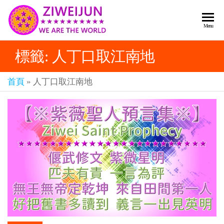
2026
彌
Menu
賽
紫薇
亞
標籤:
人丁口取江南地
聖人
救
世
《推
主
首頁
»
人丁口取江南地
背
樂
章-
圖》
人
預
人
都
言-
是
紫薇
彌
君寰
賽
亞-
宇傳
個
奇官
個
都
網
是