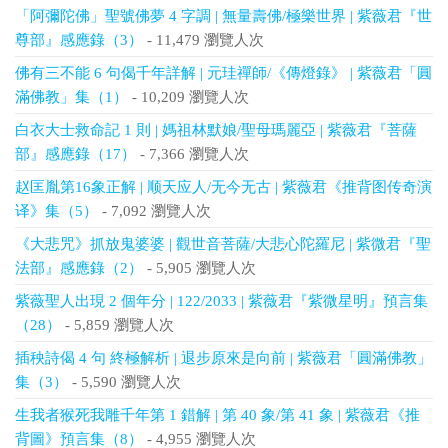
「阿彌陀佛」聖號佛夢 4 字調 | 無量壽佛/極樂世界 | 紫薇君『世
尊部』感應錄（3）
- 11,479 瀏覽人次
佛有三不能 6 句偈千年詳解 | 元珪禪師/《傳燈錄》 | 紫薇君「圓
滿佛教」集（1）
- 10,209 瀏覽人次
白衣大士救命記 1 則 | 媽祖林默娘/聖母瑪麗亞 | 紫薇君『菩薩
部』感應錄（17）
- 7,366 瀏覽人次
赵匡胤第16象正解 | 顺天应人/无今无古 | 紫薇君《推背图传奇演
译》集（5）
- 7,092 瀏覽人次
《大悲咒》抓放鬼婆婆 | 觀世音菩薩/大悲心陀羅尼 | 紫微君『聖
法部』感應錄（2）
- 5,905 瀏覽人次
紫薇聖人出現 2 個年分 | 122/2033 | 紫薇君『紫微星明』預言集
（28）
- 5,859 瀏覽人次
插秧詩偈 4 句 終極解析 | 退步原來是向前 | 紫薇君「圓滿佛教」
集（3）
- 5,590 瀏覽人次
生我者猴死我雕千年第 1 錯解 | 第 40 象/第 41 象 | 紫薇君《推
背圖》預言集（8）
- 4,955 瀏覽人次