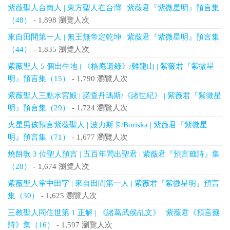
紫薇聖人台南人 | 東方聖人在台灣 | 紫薇君『紫微星明』預言集
（48）
- 1,898 瀏覽人次
來自田間第一人 | 無王無帝定乾坤 | 紫薇君『紫微星明』預言集
（44）
- 1,835 瀏覽人次
紫薇聖人 5 個出生地 | 《格庵遺錄》/雞龍山 | 紫薇君『紫微星
明』預言集（15）
- 1,790 瀏覽人次
紫薇聖人三點水宮殿 | 諾查丹瑪斯/《諸世紀》 | 紫薇君『紫微星
明』預言集（29）
- 1,724 瀏覽人次
火星男孩預言紫薇聖人 | 波力斯卡/Boriska | 紫薇君『紫微星
明』預言集（71）
- 1,677 瀏覽人次
燒餅歌 3 位聖人預言 | 五百年間出聖君 | 紫薇君『預言籤詩』集
（28）
- 1,674 瀏覽人次
紫薇聖人掌中田字 | 來自田間第一人 | 紫薇君『紫微星明』預言
集（30）
- 1,625 瀏覽人次
三教聖人同住世第 1 正解 | 《諸葛武侯乩文》 | 紫薇君《預言籤
詩》集（16）
- 1,597 瀏覽人次