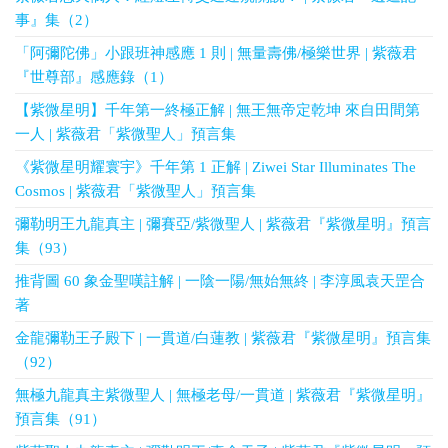
事』集（2）
「阿彌陀佛」小跟班神感應 1 則 | 無量壽佛/極樂世界 | 紫薇君
『世尊部』感應錄（1）
【紫微星明】千年第一終極正解 | 無王無帝定乾坤 來自田間第
一人 | 紫薇君「紫微聖人」預言集
《紫微星明耀寰宇》千年第 1 正解 | Ziwei Star Illuminates The
Cosmos | 紫薇君「紫微聖人」預言集
彌勒明王九龍真主 | 彌賽亞/紫微聖人 | 紫薇君『紫微星明』預言
集（93）
推背圖 60 象金聖嘆註解 | 一陰一陽/無始無終 | 李淳風袁天罡合
著
金龍彌勒王子殿下 | 一貫道/白蓮教 | 紫薇君『紫微星明』預言集
（92）
無極九龍真主紫微聖人 | 無極老母/一貫道 | 紫薇君『紫微星明』
預言集（91）