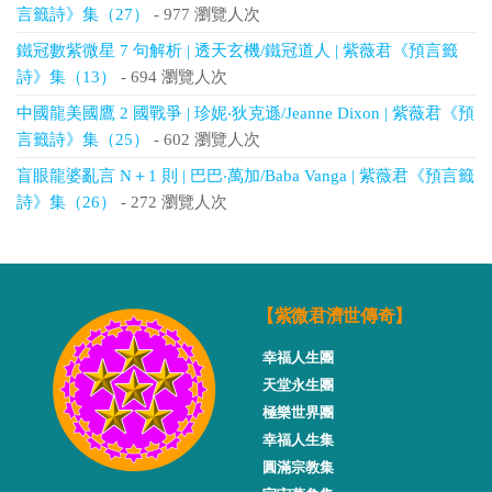
言籤詩》集（27）
- 977 瀏覽人次
鐵冠數紫微星 7 句解析 | 透天玄機/鐵冠道人 | 紫薇君《預言籤
詩》集（13）
- 694 瀏覽人次
中國龍美國鷹 2 國戰爭 | 珍妮‧狄克遜/Jeanne Dixon | 紫薇君《預
言籤詩》集（25）
- 602 瀏覽人次
盲眼龍婆亂言 N＋1 則 | 巴巴‧萬加/Baba Vanga | 紫薇君《預言籤
詩》集（26）
- 272 瀏覽人次
【紫微君濟世傳奇】
幸福人生團
天堂永生團
極樂世界團
幸福人生集
圓滿宗教集