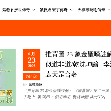
紫薇君濟世傳奇
紫微君寰宇傳奇
天機破曉喻傳奇
推背圖 23 象金聖嘆註解
6 月
23
似道非道/乾沈坤黯 | 
2026
袁天罡合著
Off
By
紫微團隊
『推背圖 23 象金聖嘆註解』 《推背圖》第二三象
下乾上 履 讖曰： 似道非道 乾沈坤黯 祥光宇內…