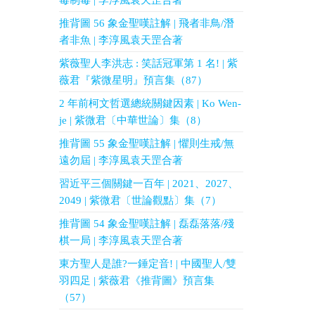
毒制毒 | 李淳風袁天罡合著
推背圖 56 象金聖嘆註解 | 飛者非鳥/潛
者非魚 | 李淳風袁天罡合著
紫薇聖人李洪志 : 笑話冠軍第 1 名! | 紫
薇君『紫微星明』預言集（87）
2 年前柯文哲選總統關鍵因素 | Ko Wen-
je | 紫微君〔中華世論〕集（8）
推背圖 55 象金聖嘆註解 | 懼則生戒/無
遠勿屆 | 李淳風袁天罡合著
習近平三個關鍵一百年 | 2021、2027、
2049 | 紫微君〔世論觀點〕集（7）
推背圖 54 象金聖嘆註解 | 磊磊落落/殘
棋一局 | 李淳風袁天罡合著
東方聖人是誰?一錘定音! | 中國聖人/雙
羽四足 | 紫薇君《推背圖》預言集
（57）