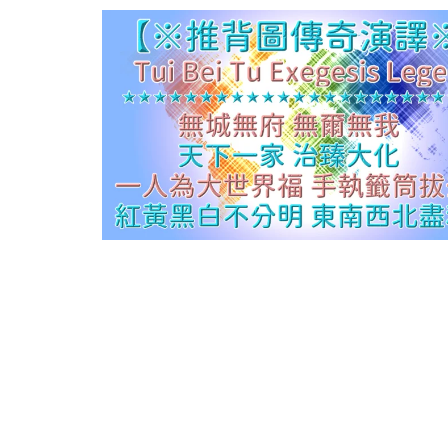
救
世
主