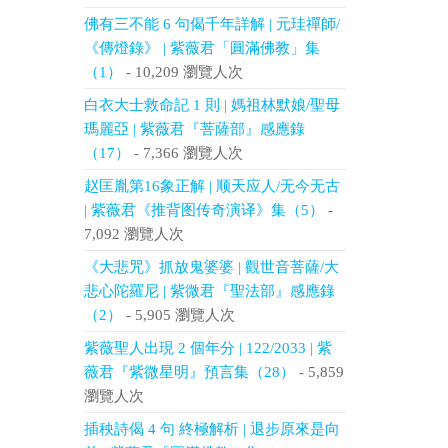
佛有三不能 6 句偈千年詳解 | 元珪禪師/
《傳燈錄》 | 紫薇君「圓滿佛教」集
（1）
- 10,209 瀏覽人次
白衣大士救命記 1 則 | 媽祖林默娘/聖母
瑪麗亞 | 紫薇君『菩薩部』感應錄
（17）
- 7,366 瀏覽人次
赵匡胤第16象正解 | 顺天应人/无今无古
| 紫薇君《推背图传奇演译》集（5）
-
7,092 瀏覽人次
《大悲咒》抓放鬼婆婆 | 觀世音菩薩/大
悲心陀羅尼 | 紫微君『聖法部』感應錄
（2）
- 5,905 瀏覽人次
紫薇聖人出現 2 個年分 | 122/2033 | 紫
薇君『紫微星明』預言集（28）
- 5,859
瀏覽人次
插秧詩偈 4 句 終極解析 | 退步原來是向