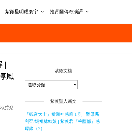
紫微星明耀寰宇
推背圖傳奇演譯
 |
紫微文檔
李淳風
紫薇聖人新文
 丙戍兌
「觀音大士」祈願神感應 1 則 | 聖母瑪
利亞/媽祖林默娘 | 紫薇君『菩薩部』感
應錄（7）