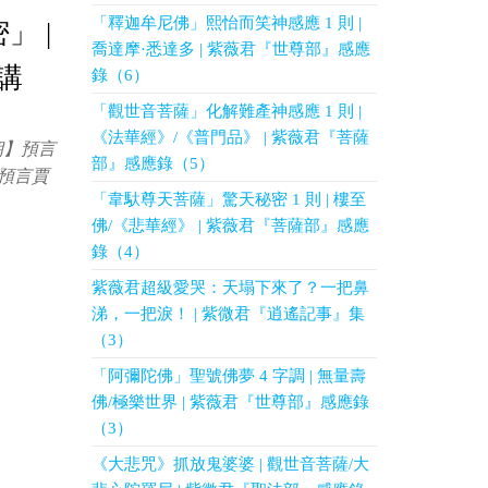
「釋迦牟尼佛」熙怡而笑神感應 1 則 |
」 |
喬達摩·悉達多 | 紫薇君『世尊部』感應
講
錄（6）
「觀世音菩薩」化解難產神感應 1 則 |
《法華經》/《普門品》 | 紫薇君『菩薩
朝】預言
部』感應錄（5）
，預言賈
「韋馱尊天菩薩」驚天秘密 1 則 | 樓至
佛/《悲華經》 | 紫薇君『菩薩部』感應
錄（4）
紫薇君超級愛哭：天塌下來了？一把鼻
涕，一把淚！ | 紫微君『逍遙記事』集
（3）
「阿彌陀佛」聖號佛夢 4 字調 | 無量壽
佛/極樂世界 | 紫薇君『世尊部』感應錄
（3）
《大悲咒》抓放鬼婆婆 | 觀世音菩薩/大