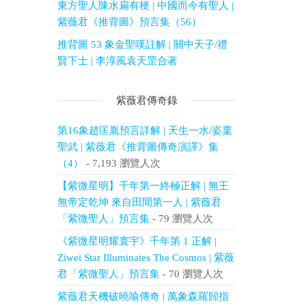
東方聖人陳水扁有梗 | 中國而今有聖人 |
紫薇君《推背圖》預言集（56）
推背圖 53 象金聖嘆註解 | 關中天子/禮
賢下士 | 李淳風袁天罡合著
紫薇君傳奇錄
第16象趙匡胤預言詳解 | 天生一水/姿稟
聖武 | 紫薇君《推背圖傳奇演譯》集
（4）
- 7,193 瀏覽人次
【紫微星明】千年第一終極正解 | 無王
無帝定乾坤 來自田間第一人 | 紫薇君
「紫微聖人」預言集
- 79 瀏覽人次
《紫微星明耀寰宇》千年第 1 正解 |
Ziwei Star Illuminates The Cosmos | 紫薇
君「紫微聖人」預言集
- 70 瀏覽人次
紫薇君天機破曉喻傳奇 | 萬象森羅歸指