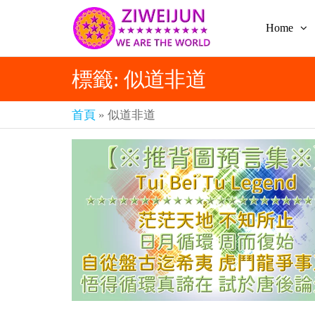
Home
2026
彌
賽
紫薇
亞
標籤:
似道非道
聖人
救
世
《推
主
首頁
»
似道非道
背
樂
章-
圖》
人
預
人
都
言-
是
紫薇
彌
君寰
賽
亞-
宇傳
個
奇官
個
都
網
是