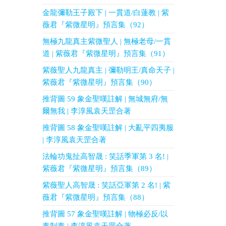
金龍彌勒王子殿下 | 一貫道/白蓮教 | 紫
薇君『紫微星明』預言集（92）
無極九龍真主紫微聖人 | 無極老母/一貫
道 | 紫薇君『紫微星明』預言集（91）
紫薇聖人九龍真主 | 彌勒明王/真命天子 |
紫薇君『紫微星明』預言集（90）
推背圖 59 象金聖嘆註解 | 無城無府/無
爾無我 | 李淳風袁天罡合著
推背圖 58 象金聖嘆註解 | 大亂平四夷服
| 李淳風袁天罡合著
法輪功鬼扯高智晟 : 笑話季軍第 3 名! |
紫薇君『紫微星明』預言集（89）
紫薇聖人高智晟 : 笑話亞軍第 2 名! | 紫
薇君『紫微星明』預言集（88）
推背圖 57 象金聖嘆註解 | 物極必反/以