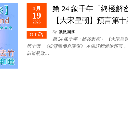
第 24 象千年「終極解密
4 月
19
【大宋皇朝】預言第十
2026
By
紫微團隊
Off
第 24 象千年「終極解密」 【大宋皇
第十講 | 《推背圖傳奇演譯》 本象詳細解說預言
似道亂政…