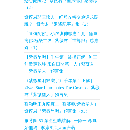
悲心陀羅尼 | 紫微君『聖法部』感應錄
（2）
紫薇君悲天憫人：紅燈左轉交通違規關
說？ | 紫微君『逍遙記事』集（2）
「阿彌陀佛」小跟班神感應 1 則 | 無量
壽佛/極樂世界 | 紫薇君『世尊部』感應
錄（1）
【紫微星明】千年第一終極正解 | 無王
無帝定乾坤 來自田間第一人 | 紫薇君
「紫微聖人」預言集
《紫微星明耀寰宇》千年第 1 正解 |
Ziwei Star Illuminates The Cosmos | 紫薇
君「紫微聖人」預言集
彌勒明王九龍真主 | 彌賽亞/紫微聖人 |
紫薇君『紫微星明』預言集（93）
推背圖 60 象金聖嘆註解 | 一陰一陽/無
始無終 | 李淳風袁天罡合著