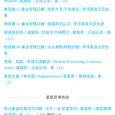
Wisdom | 紫薇君〈正知正見〉集（14）
推背圖 52 象金聖嘆註解 | 慧星乍見/不利東北 | 李淳風袁天罡合
著
推背圖 51 象金聖嘆註解 | 陰陽和化以正 | 李淳風袁天罡合著
智識與知識 2 者關係 | 艾薩克‧牛頓爵士 | 紫薇君〈正知正見〉集
（13）
推背圖 50 象金聖嘆註解 | 水火相戰/時窮則變 | 李淳風袁天罡合
著
智識、知識、常識五識解說 | Wisdom Knowledge Common
Sense | 紫薇君〈正知正見〉集（12）
素食主義 7 種分類 | Vegetarianism | 紫薇君「健康幸福」集
（1）
紫薇君傳奇錄
第16象趙匡胤預言詳解 | 天生一水/姿稟聖武 | 紫薇君《推背圖傳
奇演譯》集（4）
- 7,193 瀏覽人次