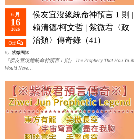
侯友宜沒總統命神預言 1 則 |
6 月
16
賴清德/柯文哲 | 紫微君〈政
2026
治類〉傳奇錄（41）
Off
By
紫微團隊
『侯友宜沒總統命神預言 1 則』 The Prophecy That Hou Yu-ih
Would Neve…