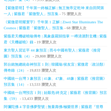
【紫微星明】千年第一終極正解 | 無王無帝定乾坤 來自田間第
一人 | 紫薇君「紫微聖人」預言集
- 75 瀏覽人次
《紫微星明耀寰宇》千年第 1 正解 | Ziwei Star Illuminates The
Cosmos | 紫薇君「紫微聖人」預言集
- 68 瀏覽人次
紫薇君天機破曉喻傳奇 | 萬象森羅歸指掌 一樽清酒對玄機 | 紫薇
君《天機破曉》錄
- 19 瀏覽人次
東方聖人習近平 44 象預言 | 而今中國有聖人 | 紫薇君《推背
圖》預言集（4）
- 29,808 瀏覽人次
郭台銘無總統命神預言 1 則 | 韓國瑜/侯友宜 | 紫微君〈政治類〉
傳奇錄（24）
- 19,833 瀏覽人次
中國統一台灣 3 象預言 | 41象、47象、48象 | 紫薇君《推背圖》
預言集（14）
- 13,533 瀏覽人次
中國統一台灣預言 1 則 | 始艱危/終克定 | 紫薇君《推背圖》預言
集（59）
- 13,433 瀏覽人次
阿彌陀佛 4 字音佛夢聖號 | 無量壽佛/極樂世界 | 紫薇君『世尊