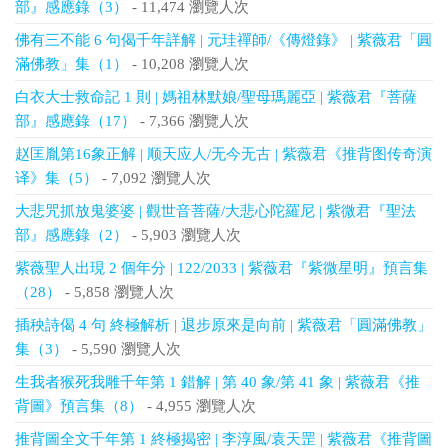
部』感應錄（3）
- 11,474 瀏覽人次
佛有三不能 6 句偈千年詳解 | 元珪禪師/《傳燈錄》 | 紫薇君「圓
滿佛教」集（1）
- 10,208 瀏覽人次
白衣大士救命記 1 則 | 媽祖林默娘/聖母瑪麗亞 | 紫薇君『菩薩
部』感應錄（17）
- 7,366 瀏覽人次
赵匡胤第16象正解 | 顺天应人/无今无古 | 紫薇君《推背图传奇演
译》集（5）
- 7,092 瀏覽人次
大悲咒抓放鬼婆婆 | 觀世音菩薩/大悲心陀羅尼 | 紫微君『聖法
部』感應錄（2）
- 5,903 瀏覽人次
紫薇聖人出現 2 個年分 | 122/2033 | 紫薇君『紫微星明』預言集
（28）
- 5,858 瀏覽人次
插秧詩偈 4 句 終極解析 | 退步原來是向前 | 紫薇君「圓滿佛教」
集（3）
- 5,590 瀏覽人次
生我者猴死我雕千年第 1 錯解 | 第 40 象/第 41 象 | 紫薇君《推
背圖》預言集（8）
- 4,955 瀏覽人次
推背圖全文千年第 1 終極揭密 | 李淳風/袁天罡 | 紫薇君《推背圖