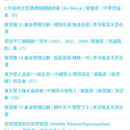
2 年前柯文哲選總統關鍵因素 | Ko Wen-je | 紫微君〔中華世論〕
集（8）
推背圖 55 象金聖嘆註解 | 懼則生戒/無遠勿屆 | 李淳風袁天罡合
著
習近平三個關鍵一百年 | 2021、2027、2049 | 紫微君〔世論觀
點〕集（7）
推背圖 54 象金聖嘆註解 | 磊磊落落/殘棋一局 | 李淳風袁天罡合
著
東方聖人是誰?一錘定音! | 中國聖人/雙羽四足 | 紫薇君《推背
圖》預言集（57）
東方聖人陳水扁有梗 | 中國而今有聖人 | 紫薇君《推背圖》預言
集（56）
推背圖 53 象金聖嘆註解 | 關中天子/禮賢下士 | 李淳風袁天罡合
著
世間智識和出世間智識 | Worldly Wisdom/Supramundane