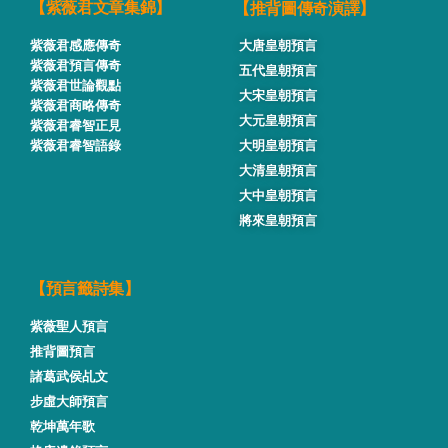
【推背圖傳奇演譯】
【紫薇君文章集錦】
紫薇君感應傳奇
大唐皇朝預言
紫薇君預言傳奇
五代皇朝預言
紫薇君世論觀點
大宋皇朝預言
紫薇君商略傳奇
大元皇朝預言
紫薇君睿智正見
紫薇君睿智語錄
大明皇朝預言
大清皇朝預言
大中皇朝預言
將來皇朝預言
【預言籤詩集】
紫薇聖人預言
推背圖預言
諸葛武侯乩文
步虛大師預言
乾坤萬年歌