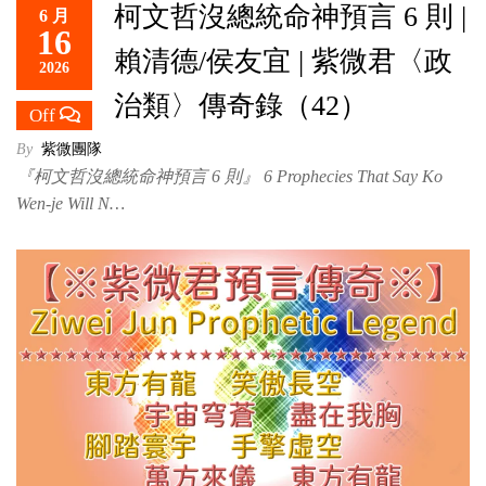
柯文哲沒總統命神預言 6 則 |
6 月
救
16
世
賴清德/侯友宜 | 紫微君〈政
2026
主
治類〉傳奇錄（42）
Off
By
紫微團隊
『柯文哲沒總統命神預言 6 則』 6 Prophecies That Say Ko
Wen-je Will N…