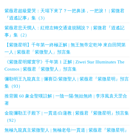
紫薇君超級愛哭：天塌下來了？一把鼻涕，一把淚！ | 紫微君
『逍遙記事』集（3）
紫薇君悲天憫人：紅燈左轉交通違規關說？ | 紫微君『逍遙記
事』集（2）
【紫微星明】千年第一終極正解 | 無王無帝定乾坤 來自田間第
一人 | 紫薇君「紫微聖人」預言集
《紫微星明耀寰宇》千年第 1 正解 | Ziwei Star Illuminates The
Cosmos | 紫薇君「紫微聖人」預言集
彌勒明王九龍真主 | 彌賽亞/紫微聖人 | 紫薇君『紫微星明』預言
集（93）
推背圖 60 象金聖嘆註解 | 一陰一陽/無始無終 | 李淳風袁天罡合
著
金龍彌勒王子殿下 | 一貫道/白蓮教 | 紫薇君『紫微星明』預言集
（92）
無極九龍真主紫微聖人 | 無極老母/一貫道 | 紫薇君『紫微星明』