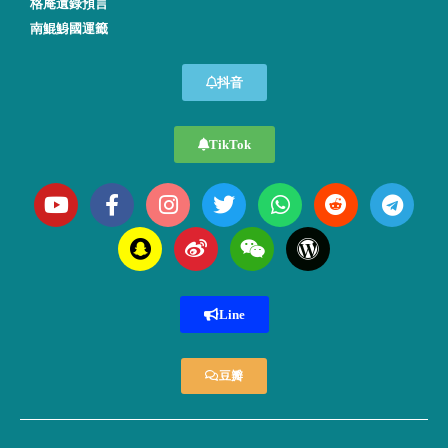
格庵遺錄預言
南鯤鯓國運籤
抖音
TikTok
Line
豆瓣