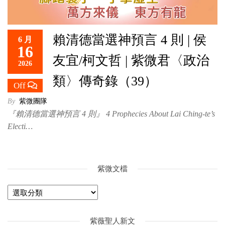
賴清德當選神預言 4 則 | 侯
6 月
16
友宜/柯文哲 | 紫微君〈政治
2026
類〉傳奇錄（39）
Off
By
紫微團隊
『賴清德當選神預言 4 則』 4 Prophecies About Lai Ching-te’s
Electi…
紫微文檔
紫薇聖人新文