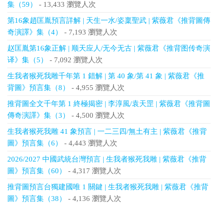
集（59）
- 13,433 瀏覽人次
第16象趙匡胤預言詳解 | 天生一水/姿稟聖武 | 紫薇君《推背圖傳
奇演譯》集（4）
- 7,193 瀏覽人次
赵匡胤第16象正解 | 顺天应人/无今无古 | 紫薇君《推背图传奇演
译》集（5）
- 7,092 瀏覽人次
生我者猴死我雕千年第 1 錯解 | 第 40 象/第 41 象 | 紫薇君《推
背圖》預言集（8）
- 4,955 瀏覽人次
推背圖全文千年第 1 終極揭密 | 李淳風/袁天罡 | 紫薇君《推背圖
傳奇演譯》集（3）
- 4,500 瀏覽人次
生我者猴死我雕 41 象預言 | 一二三四/無土有主 | 紫薇君《推背
圖》預言集（6）
- 4,443 瀏覽人次
2026/2027 中國武統台灣預言 | 生我者猴死我雕 | 紫薇君《推背
圖》預言集（60）
- 4,317 瀏覽人次
推背圖預言台獨建國唯 1 關鍵 | 生我者猴死我雕 | 紫薇君《推背
圖》預言集（38）
- 4,136 瀏覽人次