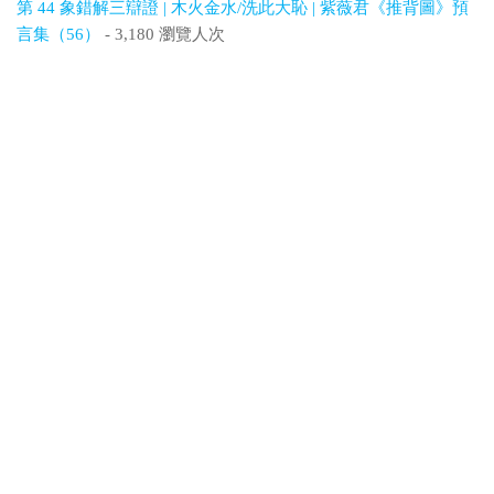
第 44 象錯解三辯證 | 木火金水/洗此大恥 | 紫薇君《推背圖》預
言集（56）
- 3,180 瀏覽人次