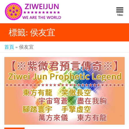
2026
彌
Menu
賽
紫薇
亞
標籤:
侯友宜
聖人
救
世
《推
主
首頁
»
侯友宜
背
樂
章-
圖》
人
預
人
都
言-
是
紫薇
彌
君寰
賽
亞-
宇傳
個
奇官
個
都
網
是