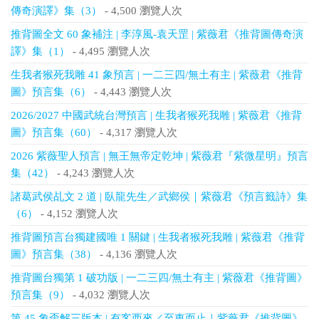
傳奇演譯》集（3）
- 4,500 瀏覽人次
推背圖全文 60 象補注 | 李淳風-袁天罡 | 紫薇君《推背圖傳奇演
譯》集（1）
- 4,495 瀏覽人次
生我者猴死我雕 41 象預言 | 一二三四/無土有主 | 紫薇君《推背
圖》預言集（6）
- 4,443 瀏覽人次
2026/2027 中國武統台灣預言 | 生我者猴死我雕 | 紫薇君《推背
圖》預言集（60）
- 4,317 瀏覽人次
2026 紫薇聖人預言 | 無王無帝定乾坤 | 紫薇君『紫微星明』預言
集（42）
- 4,243 瀏覽人次
諸葛武侯乩文 2 道 | 臥龍先生／武鄉侯｜紫薇君《預言籤詩》集
（6）
- 4,152 瀏覽人次
推背圖預言台獨建國唯 1 關鍵 | 生我者猴死我雕 | 紫薇君《推背
圖》預言集（38）
- 4,136 瀏覽人次
推背圖台獨第 1 破功版 | 一二三四/無土有主 | 紫薇君《推背圖》
預言集（9）
- 4,032 瀏覽人次
第 45 象歪解三版本 | 有客西來／至東而止｜紫薇君《推背圖》