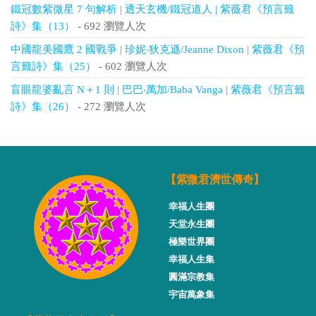
鐵冠數紫微星 7 句解析 | 透天玄機/鐵冠道人 | 紫薇君《預言籤
詩》集（13）
- 692 瀏覽人次
中國龍美國鷹 2 國戰爭 | 珍妮‧狄克遜/Jeanne Dixon | 紫薇君《預
言籤詩》集（25）
- 602 瀏覽人次
盲眼龍婆亂言 N＋1 則 | 巴巴‧萬加/Baba Vanga | 紫薇君《預言籤
詩》集（26）
- 272 瀏覽人次
【紫微君濟世傳奇】
幸福人生團
天堂永生團
極樂世界團
幸福人生集
圓滿宗教集
宇宙萬象集