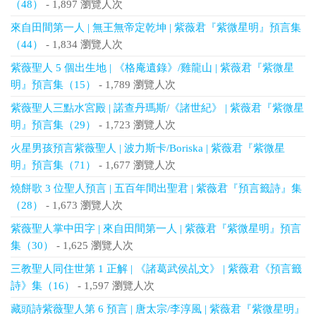
（48）
- 1,897 瀏覽人次
來自田間第一人 | 無王無帝定乾坤 | 紫薇君『紫微星明』預言集
（44）
- 1,834 瀏覽人次
紫薇聖人 5 個出生地 | 《格庵遺錄》/雞龍山 | 紫薇君『紫微星
明』預言集（15）
- 1,789 瀏覽人次
紫薇聖人三點水宮殿 | 諾查丹瑪斯/《諸世紀》 | 紫薇君『紫微星
明』預言集（29）
- 1,723 瀏覽人次
火星男孩預言紫薇聖人 | 波力斯卡/Boriska | 紫薇君『紫微星
明』預言集（71）
- 1,677 瀏覽人次
燒餅歌 3 位聖人預言 | 五百年間出聖君 | 紫薇君『預言籤詩』集
（28）
- 1,673 瀏覽人次
紫薇聖人掌中田字 | 來自田間第一人 | 紫薇君『紫微星明』預言
集（30）
- 1,625 瀏覽人次
三教聖人同住世第 1 正解 | 《諸葛武侯乩文》 | 紫薇君《預言籤
詩》集（16）
- 1,597 瀏覽人次
藏頭詩紫薇聖人第 6 預言 | 唐太宗/李淳風 | 紫薇君『紫微星明』