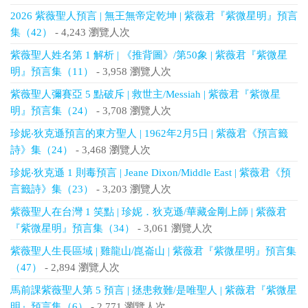
2026 紫薇聖人預言 | 無王無帝定乾坤 | 紫薇君『紫微星明』預言
集（42）
- 4,243 瀏覽人次
紫薇聖人姓名第 1 解析 | 《推背圖》/第50象 | 紫薇君『紫微星
明』預言集（11）
- 3,958 瀏覽人次
紫薇聖人彌賽亞 5 點破斥 | 救世主/Messiah | 紫薇君『紫微星
明』預言集（24）
- 3,708 瀏覽人次
珍妮‧狄克遜預言的東方聖人 | 1962年2月5日 | 紫薇君《預言籤
詩》集（24）
- 3,468 瀏覽人次
珍妮‧狄克遜 1 則毒預言 | Jeane Dixon/Middle East | 紫薇君《預
言籤詩》集（23）
- 3,203 瀏覽人次
紫薇聖人在台灣 1 笑點 | 珍妮．狄克遜/華藏金剛上師 | 紫薇君
『紫微星明』預言集（34）
- 3,061 瀏覽人次
紫薇聖人生長區域 | 雞龍山/崑崙山 | 紫薇君『紫微星明』預言集
（47）
- 2,894 瀏覽人次
馬前課紫薇聖人第 5 預言 | 拯患救難/是唯聖人 | 紫薇君『紫微星
明』預言集（6）
- 2,771 瀏覽人次