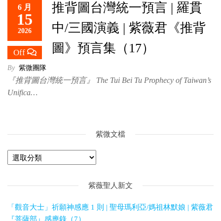
推背圖台灣統一預言 | 羅貫
6 月
救
15
世
中/三國演義 | 紫薇君《推背
2026
主
圖》預言集（17）
Off
By
紫微團隊
『推背圖台灣統一預言』 The Tui Bei Tu Prophecy of Taiwan’s
Unifica…
紫微文檔
紫薇聖人新文
「觀音大士」祈願神感應 1 則 | 聖母瑪利亞/媽祖林默娘 | 紫薇君
『菩薩部』感應錄（7）