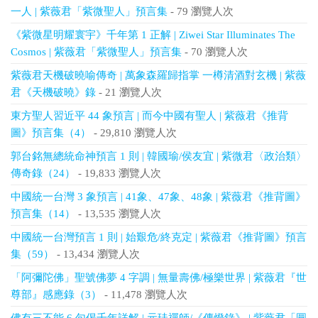
一人 | 紫薇君「紫微聖人」預言集
- 79 瀏覽人次
《紫微星明耀寰宇》千年第 1 正解 | Ziwei Star Illuminates The
Cosmos | 紫薇君「紫微聖人」預言集
- 70 瀏覽人次
紫薇君天機破曉喻傳奇 | 萬象森羅歸指掌 一樽清酒對玄機 | 紫薇
君《天機破曉》錄
- 21 瀏覽人次
東方聖人習近平 44 象預言 | 而今中國有聖人 | 紫薇君《推背
圖》預言集（4）
- 29,810 瀏覽人次
郭台銘無總統命神預言 1 則 | 韓國瑜/侯友宜 | 紫微君〈政治類〉
傳奇錄（24）
- 19,833 瀏覽人次
中國統一台灣 3 象預言 | 41象、47象、48象 | 紫薇君《推背圖》
預言集（14）
- 13,535 瀏覽人次
中國統一台灣預言 1 則 | 始艱危/終克定 | 紫薇君《推背圖》預言
集（59）
- 13,434 瀏覽人次
「阿彌陀佛」聖號佛夢 4 字調 | 無量壽佛/極樂世界 | 紫薇君『世
尊部』感應錄（3）
- 11,478 瀏覽人次