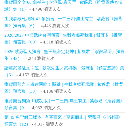
推背圖全文 60 象補注 | 李淳風-袁天罡 | 紫薇君《推背圖傳奇演
譯》集（1）
- 4,496 瀏覽人次
生我者猴死我雕 41 象預言 | 一二三四/無土有主 | 紫薇君《推背
圖》預言集（6）
- 4,443 瀏覽人次
2026/2027 中國武統台灣預言 | 生我者猴死我雕 | 紫薇君《推背
圖》預言集（60）
- 4,318 瀏覽人次
2026 紫薇聖人預言 | 無王無帝定乾坤 | 紫薇君『紫微星明』預言
集（42）
- 4,243 瀏覽人次
諸葛武侯乩文 2 道 | 臥龍先生／武鄉侯｜紫薇君《預言籤詩》集
（6）
- 4,152 瀏覽人次
推背圖預言台獨建國唯 1 關鍵 | 生我者猴死我雕 | 紫薇君《推背
圖》預言集（38）
- 4,136 瀏覽人次
推背圖台獨第 1 破功版 | 一二三四/無土有主 | 紫薇君《推背圖》
預言集（9）
- 4,032 瀏覽人次
第 45 象歪解三版本 | 有客西來／至東而止｜紫薇君《推背圖》
預言集（12）
- 4,017 瀏覽人次