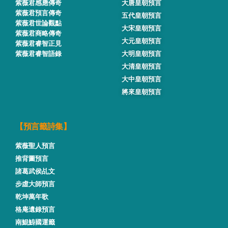
紫薇君感應傳奇
大唐皇朝預言
紫薇君預言傳奇
五代皇朝預言
紫薇君世論觀點
大宋皇朝預言
紫薇君商略傳奇
大元皇朝預言
紫薇君睿智正見
紫薇君睿智語錄
大明皇朝預言
大清皇朝預言
大中皇朝預言
將來皇朝預言
【預言籤詩集】
紫薇聖人預言
推背圖預言
諸葛武侯乩文
步虛大師預言
乾坤萬年歌
格庵遺錄預言
南鯤鯓國運籤