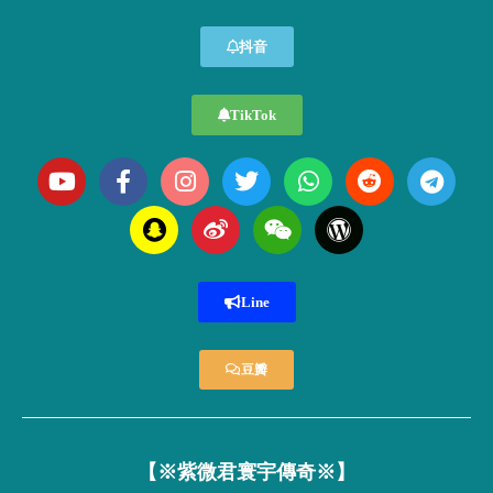
抖音
TikTok
Line
豆瓣
【※紫微君寰宇傳奇※】