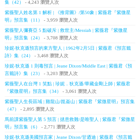
集（42）
- 4,243 瀏覽人次
紫薇聖人姓名第 1 解析 | 《推背圖》/第50象 | 紫薇君『紫微星
明』預言集（11）
- 3,959 瀏覽人次
紫薇聖人彌賽亞 5 點破斥 | 救世主/Messiah | 紫薇君『紫微星
明』預言集（24）
- 3,708 瀏覽人次
珍妮‧狄克遜預言的東方聖人 | 1962年2月5日 | 紫薇君《預言籤
詩》集（24）
- 3,468 瀏覽人次
珍妮‧狄克遜 1 則毒預言 | Jeane Dixon/Middle East | 紫薇君《預
言籤詩》集（23）
- 3,203 瀏覽人次
紫薇聖人在台灣 1 笑點 | 珍妮．狄克遜/華藏金剛上師 | 紫薇君
『紫微星明』預言集（34）
- 3,061 瀏覽人次
紫薇聖人生長區域 | 雞龍山/崑崙山 | 紫薇君『紫微星明』預言集
（47）
- 2,895 瀏覽人次
馬前課紫薇聖人第 5 預言 | 拯患救難/是唯聖人 | 紫薇君『紫微星
明』預言集（6）
- 2,771 瀏覽人次
珍妮‧狄克遜美國預言家 | Jeane Dixon/甘迺迪 | 紫薇君《預言籤