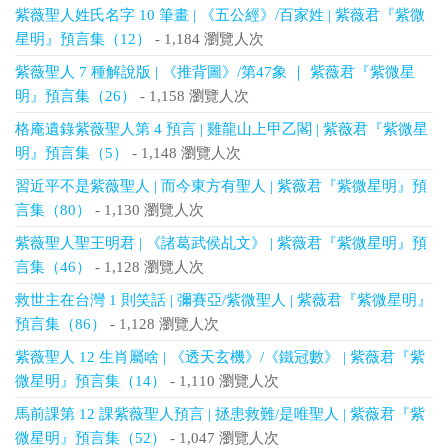
紫薇聖人姓氏名字 10 筆畫 | 《五公經》/百家姓 | 紫薇君『紫微
星明』預言集（12）
- 1,184 瀏覽人次
紫薇聖人 7 種解說版 | 《推背圖》/第47象 ｜ 紫薇君『紫微星
明』預言集（26）
- 1,158 瀏覽人次
格庵遺錄紫薇聖人第 4 預言 | 雞龍山上甲乙閣 | 紫薇君『紫微星
明』預言集（5）
- 1,148 瀏覽人次
習近平不是紫薇聖人 | 而今東方有聖人 | 紫薇君『紫微星明』預
言集（80）
- 1,130 瀏覽人次
紫薇聖人聖王明君 | 《諸葛武侯乩文》 | 紫薇君『紫微星明』預
言集（46）
- 1,128 瀏覽人次
救世主在台灣 1 則笑話 | 彌賽亞/紫微聖人 | 紫薇君『紫微星明』
預言集（86）
- 1,128 瀏覽人次
紫薇聖人 12 生肖屬啥 | 《透天玄機》/《鐵冠數》 | 紫薇君『紫
微星明』預言集（14）
- 1,110 瀏覽人次
馬前課第 12 課紫薇聖人預言 | 拯患救難/是唯聖人 | 紫薇君『紫
微星明』預言集（52）
- 1,047 瀏覽人次