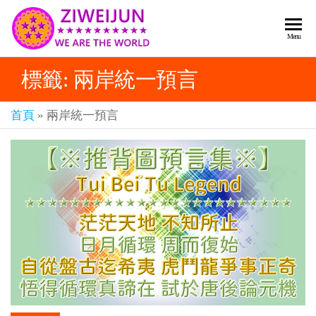
2026
彌
Menu
賽
紫薇
亞
標籤:
兩岸統一預言
聖人
救
世
《推
主
首頁
»
兩岸統一預言
背
樂
章-
圖》
人
預
人
都
言-
是
紫薇
彌
君寰
賽
亞-
宇傳
個
奇官
個
都
網
是