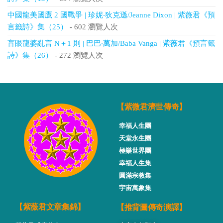
中國龍美國鷹 2 國戰爭 | 珍妮‧狄克遜/Jeanne Dixon | 紫薇君《預
言籤詩》集（25）
- 602 瀏覽人次
盲眼龍婆亂言 N＋1 則 | 巴巴‧萬加/Baba Vanga | 紫薇君《預言籤
詩》集（26）
- 272 瀏覽人次
【紫微君濟世傳奇】
幸福人生團
天堂永生團
極樂世界團
幸福人生集
圓滿宗教集
宇宙萬象集
【推背圖傳奇演譯】
【紫薇君文章集錦】