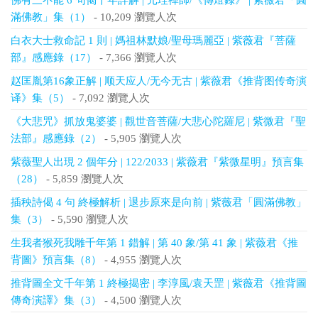
佛有三不能 6 句偈千年詳解 | 元珪禪師/《傳燈錄》 | 紫薇君「圓
滿佛教」集（1）
- 10,209 瀏覽人次
白衣大士救命記 1 則 | 媽祖林默娘/聖母瑪麗亞 | 紫薇君『菩薩
部』感應錄（17）
- 7,366 瀏覽人次
赵匡胤第16象正解 | 顺天应人/无今无古 | 紫薇君《推背图传奇演
译》集（5）
- 7,092 瀏覽人次
《大悲咒》抓放鬼婆婆 | 觀世音菩薩/大悲心陀羅尼 | 紫微君『聖
法部』感應錄（2）
- 5,905 瀏覽人次
紫薇聖人出現 2 個年分 | 122/2033 | 紫薇君『紫微星明』預言集
（28）
- 5,859 瀏覽人次
插秧詩偈 4 句 終極解析 | 退步原來是向前 | 紫薇君「圓滿佛教」
集（3）
- 5,590 瀏覽人次
生我者猴死我雕千年第 1 錯解 | 第 40 象/第 41 象 | 紫薇君《推
背圖》預言集（8）
- 4,955 瀏覽人次
推背圖全文千年第 1 終極揭密 | 李淳風/袁天罡 | 紫薇君《推背圖
傳奇演譯》集（3）
- 4,500 瀏覽人次