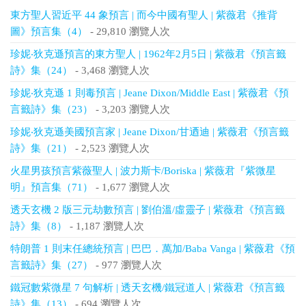
東方聖人習近平 44 象預言 | 而今中國有聖人 | 紫薇君《推背
圖》預言集（4）
- 29,810 瀏覽人次
珍妮‧狄克遜預言的東方聖人 | 1962年2月5日 | 紫薇君《預言籤
詩》集（24）
- 3,468 瀏覽人次
珍妮‧狄克遜 1 則毒預言 | Jeane Dixon/Middle East | 紫薇君《預
言籤詩》集（23）
- 3,203 瀏覽人次
珍妮‧狄克遜美國預言家 | Jeane Dixon/甘迺迪 | 紫薇君《預言籤
詩》集（21）
- 2,523 瀏覽人次
火星男孩預言紫薇聖人 | 波力斯卡/Boriska | 紫薇君『紫微星
明』預言集（71）
- 1,677 瀏覽人次
透天玄機 2 版三元劫數預言 | 劉伯溫/虛靈子 | 紫薇君《預言籤
詩》集（8）
- 1,187 瀏覽人次
特朗普 1 則末任總統預言 | 巴巴．萬加/Baba Vanga | 紫薇君《預
言籤詩》集（27）
- 977 瀏覽人次
鐵冠數紫微星 7 句解析 | 透天玄機/鐵冠道人 | 紫薇君《預言籤
詩》集（13）
- 694 瀏覽人次