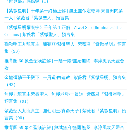
『世尊部』感應錄（1）
【紫微星明】千年第一終極正解 | 無王無帝定乾坤 來自田間第
一人 | 紫薇君「紫微聖人」預言集
《紫微星明耀寰宇》千年第 1 正解 | Ziwei Star Illuminates The
Cosmos | 紫薇君「紫微聖人」預言集
彌勒明王九龍真主 | 彌賽亞/紫微聖人 | 紫薇君『紫微星明』預言
集（93）
推背圖 60 象金聖嘆註解 | 一陰一陽/無始無終 | 李淳風袁天罡合
著
金龍彌勒王子殿下 | 一貫道/白蓮教 | 紫薇君『紫微星明』預言集
（92）
無極九龍真主紫微聖人 | 無極老母/一貫道 | 紫薇君『紫微星明』
預言集（91）
紫薇聖人九龍真主 | 彌勒明王/真命天子 | 紫薇君『紫微星明』預
言集（90）
推背圖 59 象金聖嘆註解 | 無城無府/無爾無我 | 李淳風袁天罡合