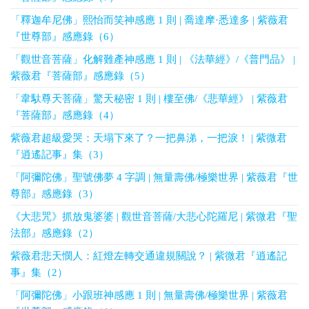
「釋迦牟尼佛」熙怡而笑神感應 1 則 | 喬達摩·悉達多 | 紫薇君
『世尊部』感應錄（6）
「觀世音菩薩」化解難產神感應 1 則 | 《法華經》/《普門品》 |
紫薇君『菩薩部』感應錄（5）
「韋馱尊天菩薩」驚天秘密 1 則 | 樓至佛/《悲華經》 | 紫薇君
『菩薩部』感應錄（4）
紫薇君超級愛哭：天塌下來了？一把鼻涕，一把淚！ | 紫微君
『逍遙記事』集（3）
「阿彌陀佛」聖號佛夢 4 字調 | 無量壽佛/極樂世界 | 紫薇君『世
尊部』感應錄（3）
《大悲咒》抓放鬼婆婆 | 觀世音菩薩/大悲心陀羅尼 | 紫微君『聖
法部』感應錄（2）
紫薇君悲天憫人：紅燈左轉交通違規關說？ | 紫微君『逍遙記
事』集（2）
「阿彌陀佛」小跟班神感應 1 則 | 無量壽佛/極樂世界 | 紫薇君