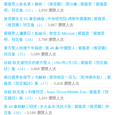
紫薇聖人姓名第 1 解析 | 《推背圖》/第50象 | 紫薇君『紫微星
明』預言集（11）
- 3,959 瀏覽人次
推背圖全文 65 象彩繪版 | 中央研究院-傅斯年圖書館 | 紫薇君
《推背圖》預言集（2）
- 3,867 瀏覽人次
紫薇聖人彌賽亞 5 點破斥 | 救世主/Messiah | 紫薇君『紫微星
明』預言集（24）
- 3,708 瀏覽人次
東方聖人特徵千年揭密 | 第 48 象/中國聖人 | 紫薇君《推背圖》
預言集（55）
- 3,589 瀏覽人次
珍妮‧狄克遜預言的東方聖人 | 1962年2月5日 | 紫薇君《預言籤
詩》集（24）
- 3,468 瀏覽人次
兩分疆界各保守 2 句解析 | 更得相安一百九/《乾坤萬年歌》 | 紫
薇君《預言籤詩》集（17）
- 3,428 瀏覽人次
珍妮‧狄克遜 1 則毒預言 | Jeane Dixon/Middle East | 紫薇君《預
言籤詩》集（23）
- 3,203 瀏覽人次
第 44 象錯解三辯證 | 木火金水/洗此大恥 | 紫薇君《推背圖》預
言集（56）
- 3,180 瀏覽人次