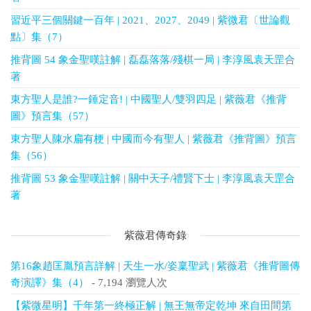
習近平三個關鍵一百年 | 2021、2027、2049 | 紫微君〔世論觀
點〕集（7）
推背圖 54 象金聖嘆註解 | 磊磊落落/殘棋一局 | 李淳風袁天罡合
著
東方聖人是誰?一錘定音! | 中國聖人/雙羽四足 | 紫薇君《推背
圖》預言集（57）
東方聖人陳水扁有梗 | 中國而今有聖人 | 紫薇君《推背圖》預言
集（56）
推背圖 53 象金聖嘆註解 | 關中天子/禮賢下士 | 李淳風袁天罡合
著
紫薇君傳奇錄
第16象趙匡胤預言詳解 | 天生一水/姿稟聖武 | 紫薇君《推背圖傳
奇演譯》集（4）
- 7,194 瀏覽人次
【紫微星明】千年第一終極正解 | 無王無帝定乾坤 來自田間第