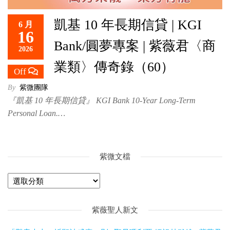
救
凱基 10 年長期信貸 | KGI
世
6 月
16
主
Bank/圓夢專案 | 紫薇君〈商
2026
業類〉傳奇錄（60）
Off
By
紫微團隊
『凱基 10 年長期信貸』 KGI Bank 10-Year Long-Term
Personal Loan.…
紫微文檔
紫薇聖人新文