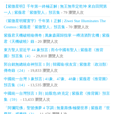
【紫微星明】千年第一終極正解 | 無王無帝定乾坤 來自田間第
一人 | 紫薇君「紫微聖人」預言集
- 79 瀏覽人次
《紫微星明耀寰宇》千年第 1 正解 | Ziwei Star Illuminates The
Cosmos | 紫薇君「紫微聖人」預言集
- 70 瀏覽人次
紫薇君天機破曉喻傳奇 | 萬象森羅歸指掌 一樽清酒對玄機 | 紫薇
君《天機破曉》錄
- 20 瀏覽人次
東方聖人習近平 44 象預言 | 而今中國有聖人 | 紫薇君《推背
圖》預言集（4）
- 29,810 瀏覽人次
郭台銘無總統命神預言 1 則 | 韓國瑜/侯友宜 | 紫微君〈政治類〉
傳奇錄（24）
- 19,833 瀏覽人次
中國統一台灣 3 象預言 | 41象、47象、48象 | 紫薇君《推背圖》
預言集（14）
- 13,535 瀏覽人次
中國統一台灣預言 1 則 | 始艱危/終克定 | 紫薇君《推背圖》預言
集（59）
- 13,433 瀏覽人次
「阿彌陀佛」聖號佛夢 4 字調 | 無量壽佛/極樂世界 | 紫薇君『世