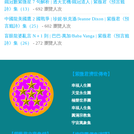
鐵冠數紫微星 7 句解析 | 透天玄機/鐵冠道人 | 紫薇君《預言籤
詩》集（13）
- 692 瀏覽人次
中國龍美國鷹 2 國戰爭 | 珍妮‧狄克遜/Jeanne Dixon | 紫薇君《預
言籤詩》集（25）
- 602 瀏覽人次
盲眼龍婆亂言 N＋1 則 | 巴巴‧萬加/Baba Vanga | 紫薇君《預言籤
詩》集（26）
- 272 瀏覽人次
【紫微君濟世傳奇】
幸福人生團
天堂永生團
極樂世界團
幸福人生集
圓滿宗教集
宇宙萬象集