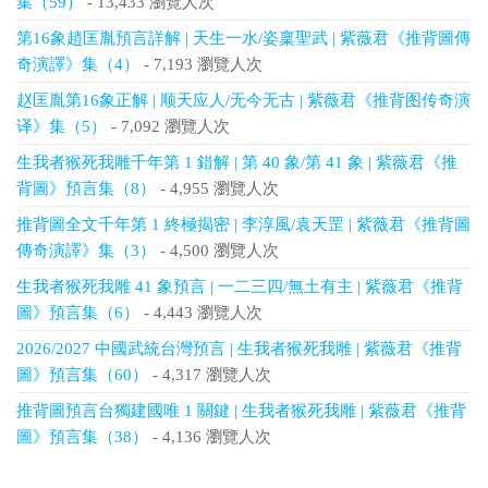
集（59）
- 13,433 瀏覽人次
第16象趙匡胤預言詳解 | 天生一水/姿稟聖武 | 紫薇君《推背圖傳
奇演譯》集（4）
- 7,193 瀏覽人次
赵匡胤第16象正解 | 顺天应人/无今无古 | 紫薇君《推背图传奇演
译》集（5）
- 7,092 瀏覽人次
生我者猴死我雕千年第 1 錯解 | 第 40 象/第 41 象 | 紫薇君《推
背圖》預言集（8）
- 4,955 瀏覽人次
推背圖全文千年第 1 終極揭密 | 李淳風/袁天罡 | 紫薇君《推背圖
傳奇演譯》集（3）
- 4,500 瀏覽人次
生我者猴死我雕 41 象預言 | 一二三四/無土有主 | 紫薇君《推背
圖》預言集（6）
- 4,443 瀏覽人次
2026/2027 中國武統台灣預言 | 生我者猴死我雕 | 紫薇君《推背
圖》預言集（60）
- 4,317 瀏覽人次
推背圖預言台獨建國唯 1 關鍵 | 生我者猴死我雕 | 紫薇君《推背
圖》預言集（38）
- 4,136 瀏覽人次