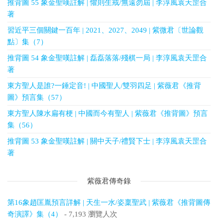
推背圖 55 象金聖嘆註解 | 懼則生戒/無遠勿屆 | 李淳風袁天罡合
著
習近平三個關鍵一百年 | 2021、2027、2049 | 紫微君〔世論觀
點〕集（7）
推背圖 54 象金聖嘆註解 | 磊磊落落/殘棋一局 | 李淳風袁天罡合
著
東方聖人是誰?一錘定音! | 中國聖人/雙羽四足 | 紫薇君《推背
圖》預言集（57）
東方聖人陳水扁有梗 | 中國而今有聖人 | 紫薇君《推背圖》預言
集（56）
推背圖 53 象金聖嘆註解 | 關中天子/禮賢下士 | 李淳風袁天罡合
著
紫薇君傳奇錄
第16象趙匡胤預言詳解 | 天生一水/姿稟聖武 | 紫薇君《推背圖傳
奇演譯》集（4）
- 7,193 瀏覽人次