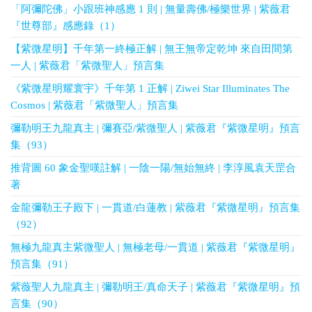
「阿彌陀佛」小跟班神感應 1 則 | 無量壽佛/極樂世界 | 紫薇君
『世尊部』感應錄（1）
【紫微星明】千年第一終極正解 | 無王無帝定乾坤 來自田間第
一人 | 紫薇君「紫微聖人」預言集
《紫微星明耀寰宇》千年第 1 正解 | Ziwei Star Illuminates The
Cosmos | 紫薇君「紫微聖人」預言集
彌勒明王九龍真主 | 彌賽亞/紫微聖人 | 紫薇君『紫微星明』預言
集（93）
推背圖 60 象金聖嘆註解 | 一陰一陽/無始無終 | 李淳風袁天罡合
著
金龍彌勒王子殿下 | 一貫道/白蓮教 | 紫薇君『紫微星明』預言集
（92）
無極九龍真主紫微聖人 | 無極老母/一貫道 | 紫薇君『紫微星明』
預言集（91）
紫薇聖人九龍真主 | 彌勒明王/真命天子 | 紫薇君『紫微星明』預
言集（90）