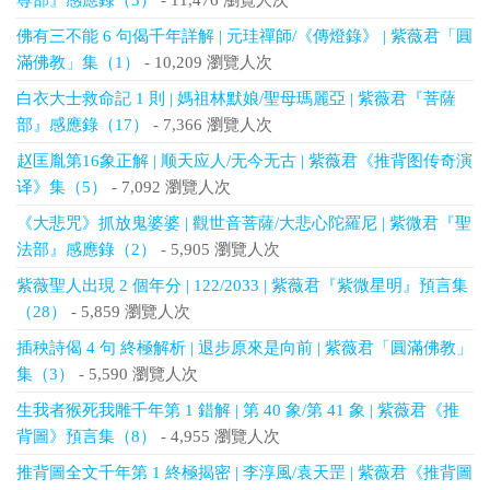
尊部』感應錄（3）
- 11,476 瀏覽人次
佛有三不能 6 句偈千年詳解 | 元珪禪師/《傳燈錄》 | 紫薇君「圓
滿佛教」集（1）
- 10,209 瀏覽人次
白衣大士救命記 1 則 | 媽祖林默娘/聖母瑪麗亞 | 紫薇君『菩薩
部』感應錄（17）
- 7,366 瀏覽人次
赵匡胤第16象正解 | 顺天应人/无今无古 | 紫薇君《推背图传奇演
译》集（5）
- 7,092 瀏覽人次
《大悲咒》抓放鬼婆婆 | 觀世音菩薩/大悲心陀羅尼 | 紫微君『聖
法部』感應錄（2）
- 5,905 瀏覽人次
紫薇聖人出現 2 個年分 | 122/2033 | 紫薇君『紫微星明』預言集
（28）
- 5,859 瀏覽人次
插秧詩偈 4 句 終極解析 | 退步原來是向前 | 紫薇君「圓滿佛教」
集（3）
- 5,590 瀏覽人次
生我者猴死我雕千年第 1 錯解 | 第 40 象/第 41 象 | 紫薇君《推
背圖》預言集（8）
- 4,955 瀏覽人次
推背圖全文千年第 1 終極揭密 | 李淳風/袁天罡 | 紫薇君《推背圖