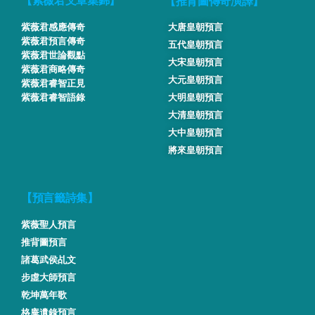
【推背圖傳奇演譯】
【紫薇君文章集錦】
紫薇君感應傳奇
大唐皇朝預言
紫薇君預言傳奇
五代皇朝預言
紫薇君世論觀點
大宋皇朝預言
紫薇君商略傳奇
大元皇朝預言
紫薇君睿智正見
紫薇君睿智語錄
大明皇朝預言
大清皇朝預言
大中皇朝預言
將來皇朝預言
【預言籤詩集】
紫薇聖人預言
推背圖預言
諸葛武侯乩文
步虛大師預言
乾坤萬年歌
格庵遺錄預言