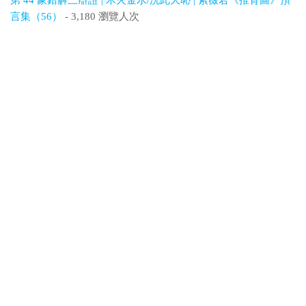
第 44 象錯解三辯證 | 木火金水/洗此大恥 | 紫薇君《推背圖》預
言集（56）
- 3,180 瀏覽人次