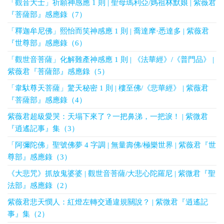
「觀音大士」祈願神感應 1 則 | 聖母瑪利亞/媽祖林默娘 | 紫薇君
『菩薩部』感應錄（7）
「釋迦牟尼佛」熙怡而笑神感應 1 則 | 喬達摩·悉達多 | 紫薇君
『世尊部』感應錄（6）
「觀世音菩薩」化解難產神感應 1 則 | 《法華經》/《普門品》 |
紫薇君『菩薩部』感應錄（5）
「韋馱尊天菩薩」驚天秘密 1 則 | 樓至佛/《悲華經》 | 紫薇君
『菩薩部』感應錄（4）
紫薇君超級愛哭：天塌下來了？一把鼻涕，一把淚！ | 紫微君
『逍遙記事』集（3）
「阿彌陀佛」聖號佛夢 4 字調 | 無量壽佛/極樂世界 | 紫薇君『世
尊部』感應錄（3）
《大悲咒》抓放鬼婆婆 | 觀世音菩薩/大悲心陀羅尼 | 紫微君『聖
法部』感應錄（2）
紫薇君悲天憫人：紅燈左轉交通違規關說？ | 紫微君『逍遙記
事』集（2）