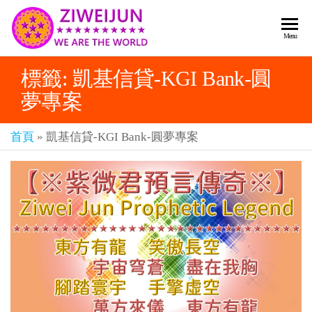
2026
彌
Menu
賽
紫薇
亞
標籤:
凱基信貸-KGI Bank-圓
聖人
救
夢專案
世
《推
主
背
樂
首頁
»
凱基信貸-KGI Bank-圓夢專案
章-
圖》
人
預
人
都
言-
是
紫薇
彌
君寰
賽
亞-
宇傳
個
奇官
個
都
網
是