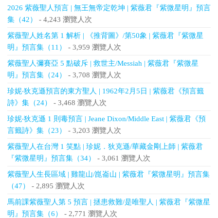
2026 紫薇聖人預言 | 無王無帝定乾坤 | 紫薇君『紫微星明』預言
集（42）
- 4,243 瀏覽人次
紫薇聖人姓名第 1 解析 | 《推背圖》/第50象 | 紫薇君『紫微星
明』預言集（11）
- 3,959 瀏覽人次
紫薇聖人彌賽亞 5 點破斥 | 救世主/Messiah | 紫薇君『紫微星
明』預言集（24）
- 3,708 瀏覽人次
珍妮‧狄克遜預言的東方聖人 | 1962年2月5日 | 紫薇君《預言籤
詩》集（24）
- 3,468 瀏覽人次
珍妮‧狄克遜 1 則毒預言 | Jeane Dixon/Middle East | 紫薇君《預
言籤詩》集（23）
- 3,203 瀏覽人次
紫薇聖人在台灣 1 笑點 | 珍妮．狄克遜/華藏金剛上師 | 紫薇君
『紫微星明』預言集（34）
- 3,061 瀏覽人次
紫薇聖人生長區域 | 雞龍山/崑崙山 | 紫薇君『紫微星明』預言集
（47）
- 2,895 瀏覽人次
馬前課紫薇聖人第 5 預言 | 拯患救難/是唯聖人 | 紫薇君『紫微星
明』預言集（6）
- 2,771 瀏覽人次