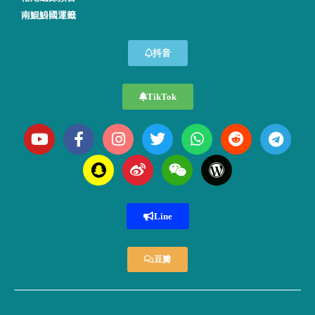
南鯤鯓國運籤
抖音
TikTok
Line
豆瓣