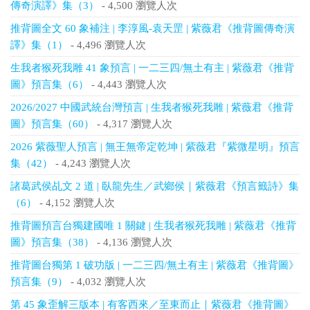
傳奇演譯》集（3）
- 4,500 瀏覽人次
推背圖全文 60 象補注 | 李淳風-袁天罡 | 紫薇君《推背圖傳奇演
譯》集（1）
- 4,496 瀏覽人次
生我者猴死我雕 41 象預言 | 一二三四/無土有主 | 紫薇君《推背
圖》預言集（6）
- 4,443 瀏覽人次
2026/2027 中國武統台灣預言 | 生我者猴死我雕 | 紫薇君《推背
圖》預言集（60）
- 4,317 瀏覽人次
2026 紫薇聖人預言 | 無王無帝定乾坤 | 紫薇君『紫微星明』預言
集（42）
- 4,243 瀏覽人次
諸葛武侯乩文 2 道 | 臥龍先生／武鄉侯｜紫薇君《預言籤詩》集
（6）
- 4,152 瀏覽人次
推背圖預言台獨建國唯 1 關鍵 | 生我者猴死我雕 | 紫薇君《推背
圖》預言集（38）
- 4,136 瀏覽人次
推背圖台獨第 1 破功版 | 一二三四/無土有主 | 紫薇君《推背圖》
預言集（9）
- 4,032 瀏覽人次
第 45 象歪解三版本 | 有客西來／至東而止｜紫薇君《推背圖》