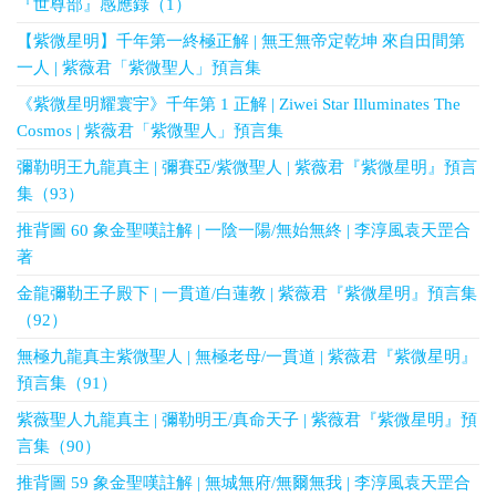
『世尊部』感應錄（1）
【紫微星明】千年第一終極正解 | 無王無帝定乾坤 來自田間第
一人 | 紫薇君「紫微聖人」預言集
《紫微星明耀寰宇》千年第 1 正解 | Ziwei Star Illuminates The
Cosmos | 紫薇君「紫微聖人」預言集
彌勒明王九龍真主 | 彌賽亞/紫微聖人 | 紫薇君『紫微星明』預言
集（93）
推背圖 60 象金聖嘆註解 | 一陰一陽/無始無終 | 李淳風袁天罡合
著
金龍彌勒王子殿下 | 一貫道/白蓮教 | 紫薇君『紫微星明』預言集
（92）
無極九龍真主紫微聖人 | 無極老母/一貫道 | 紫薇君『紫微星明』
預言集（91）
紫薇聖人九龍真主 | 彌勒明王/真命天子 | 紫薇君『紫微星明』預
言集（90）
推背圖 59 象金聖嘆註解 | 無城無府/無爾無我 | 李淳風袁天罡合