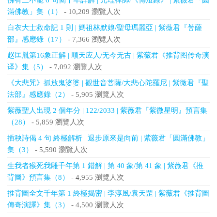
佛有三不能 6 句偈千年詳解 | 元珪禪師/《傳燈錄》 | 紫薇君「圓
滿佛教」集（1）
- 10,209 瀏覽人次
白衣大士救命記 1 則 | 媽祖林默娘/聖母瑪麗亞 | 紫薇君『菩薩
部』感應錄（17）
- 7,366 瀏覽人次
赵匡胤第16象正解 | 顺天应人/无今无古 | 紫薇君《推背图传奇演
译》集（5）
- 7,092 瀏覽人次
《大悲咒》抓放鬼婆婆 | 觀世音菩薩/大悲心陀羅尼 | 紫微君『聖
法部』感應錄（2）
- 5,905 瀏覽人次
紫薇聖人出現 2 個年分 | 122/2033 | 紫薇君『紫微星明』預言集
（28）
- 5,859 瀏覽人次
插秧詩偈 4 句 終極解析 | 退步原來是向前 | 紫薇君「圓滿佛教」
集（3）
- 5,590 瀏覽人次
生我者猴死我雕千年第 1 錯解 | 第 40 象/第 41 象 | 紫薇君《推
背圖》預言集（8）
- 4,955 瀏覽人次
推背圖全文千年第 1 終極揭密 | 李淳風/袁天罡 | 紫薇君《推背圖
傳奇演譯》集（3）
- 4,500 瀏覽人次