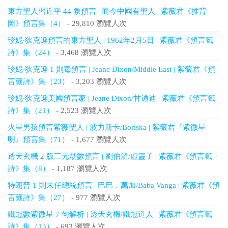
東方聖人習近平 44 象預言 | 而今中國有聖人 | 紫薇君《推背
圖》預言集（4）
- 29,810 瀏覽人次
珍妮‧狄克遜預言的東方聖人 | 1962年2月5日 | 紫薇君《預言籤
詩》集（24）
- 3,468 瀏覽人次
珍妮‧狄克遜 1 則毒預言 | Jeane Dixon/Middle East | 紫薇君《預
言籤詩》集（23）
- 3,203 瀏覽人次
珍妮‧狄克遜美國預言家 | Jeane Dixon/甘迺迪 | 紫薇君《預言籤
詩》集（21）
- 2,523 瀏覽人次
火星男孩預言紫薇聖人 | 波力斯卡/Boriska | 紫薇君『紫微星
明』預言集（71）
- 1,677 瀏覽人次
透天玄機 2 版三元劫數預言 | 劉伯溫/虛靈子 | 紫薇君《預言籤
詩》集（8）
- 1,187 瀏覽人次
特朗普 1 則末任總統預言 | 巴巴．萬加/Baba Vanga | 紫薇君《預
言籤詩》集（27）
- 977 瀏覽人次
鐵冠數紫微星 7 句解析 | 透天玄機/鐵冠道人 | 紫薇君《預言籤
詩》集（13）
- 693 瀏覽人次