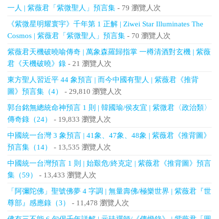
一人 | 紫薇君「紫微聖人」預言集
- 79 瀏覽人次
《紫微星明耀寰宇》千年第 1 正解 | Ziwei Star Illuminates The
Cosmos | 紫薇君「紫微聖人」預言集
- 70 瀏覽人次
紫薇君天機破曉喻傳奇 | 萬象森羅歸指掌 一樽清酒對玄機 | 紫薇
君《天機破曉》錄
- 21 瀏覽人次
東方聖人習近平 44 象預言 | 而今中國有聖人 | 紫薇君《推背
圖》預言集（4）
- 29,810 瀏覽人次
郭台銘無總統命神預言 1 則 | 韓國瑜/侯友宜 | 紫微君〈政治類〉
傳奇錄（24）
- 19,833 瀏覽人次
中國統一台灣 3 象預言 | 41象、47象、48象 | 紫薇君《推背圖》
預言集（14）
- 13,535 瀏覽人次
中國統一台灣預言 1 則 | 始艱危/終克定 | 紫薇君《推背圖》預言
集（59）
- 13,433 瀏覽人次
「阿彌陀佛」聖號佛夢 4 字調 | 無量壽佛/極樂世界 | 紫薇君『世
尊部』感應錄（3）
- 11,478 瀏覽人次