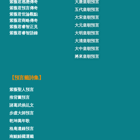
紫薇君感應傳奇
大唐皇朝預言
紫薇君預言傳奇
五代皇朝預言
紫薇君世論觀點
大宋皇朝預言
紫薇君商略傳奇
大元皇朝預言
紫薇君睿智正見
紫薇君睿智語錄
大明皇朝預言
大清皇朝預言
大中皇朝預言
將來皇朝預言
【預言籤詩集】
紫薇聖人預言
推背圖預言
諸葛武侯乩文
步虛大師預言
乾坤萬年歌
格庵遺錄預言
南鯤鯓國運籤