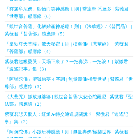
「釋迦牟尼佛」熙怡而笑神感應 1 則 | 喬達摩·悉達多 | 紫薇君
『世尊部』感應錄（6）
「觀世音菩薩」化解難產神感應 1 則 | 《法華經》/《普門品》 |
紫薇君『菩薩部』感應錄（5）
「韋馱尊天菩薩」驚天秘密 1 則 | 樓至佛/《悲華經》 | 紫薇君
『菩薩部』感應錄（4）
紫薇君超級愛哭：天塌下來了？一把鼻涕，一把淚！ | 紫微君
『逍遙記事』集（3）
「阿彌陀佛」聖號佛夢 4 字調 | 無量壽佛/極樂世界 | 紫薇君『世
尊部』感應錄（3）
《大悲咒》抓放鬼婆婆 | 觀世音菩薩/大悲心陀羅尼 | 紫微君『聖
法部』感應錄（2）
紫薇君悲天憫人：紅燈左轉交通違規關說？ | 紫微君『逍遙記
事』集（2）
「阿彌陀佛」小跟班神感應 1 則 | 無量壽佛/極樂世界 | 紫薇君