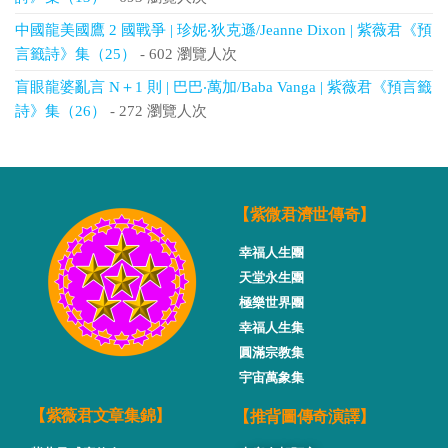
中國龍美國鷹 2 國戰爭 | 珍妮‧狄克遜/Jeanne Dixon | 紫薇君《預
言籤詩》集（25）
- 602 瀏覽人次
盲眼龍婆亂言 N＋1 則 | 巴巴‧萬加/Baba Vanga | 紫薇君《預言籤
詩》集（26）
- 272 瀏覽人次
【紫微君濟世傳奇】
幸福人生團
天堂永生團
極樂世界團
幸福人生集
圓滿宗教集
宇宙萬象集
【推背圖傳奇演譯】
【紫薇君文章集錦】