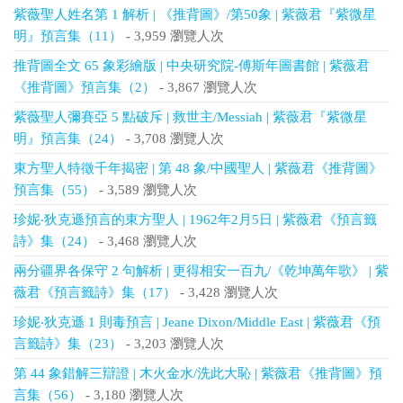
紫薇聖人姓名第 1 解析 | 《推背圖》/第50象 | 紫薇君『紫微星
明』預言集（11）
- 3,959 瀏覽人次
推背圖全文 65 象彩繪版 | 中央研究院-傅斯年圖書館 | 紫薇君
《推背圖》預言集（2）
- 3,867 瀏覽人次
紫薇聖人彌賽亞 5 點破斥 | 救世主/Messiah | 紫薇君『紫微星
明』預言集（24）
- 3,708 瀏覽人次
東方聖人特徵千年揭密 | 第 48 象/中國聖人 | 紫薇君《推背圖》
預言集（55）
- 3,589 瀏覽人次
珍妮‧狄克遜預言的東方聖人 | 1962年2月5日 | 紫薇君《預言籤
詩》集（24）
- 3,468 瀏覽人次
兩分疆界各保守 2 句解析 | 更得相安一百九/《乾坤萬年歌》 | 紫
薇君《預言籤詩》集（17）
- 3,428 瀏覽人次
珍妮‧狄克遜 1 則毒預言 | Jeane Dixon/Middle East | 紫薇君《預
言籤詩》集（23）
- 3,203 瀏覽人次
第 44 象錯解三辯證 | 木火金水/洗此大恥 | 紫薇君《推背圖》預
言集（56）
- 3,180 瀏覽人次