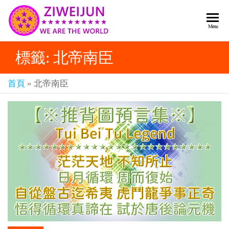
2026
彌
Menu
賽
紫薇
亞
標籤:
北帝南臣
聖人
救
世
《推
主
首頁
»
北帝南臣
背
樂
章-
圖》
人
預
人
都
言-
是
紫薇
彌
君寰
賽
亞-
宇傳
個
奇官
個
都
網
是