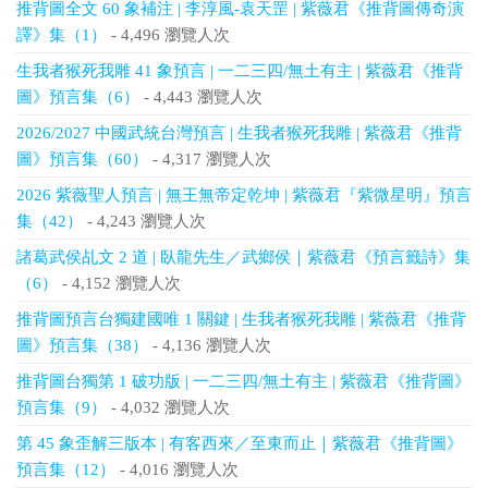
推背圖全文 60 象補注 | 李淳風-袁天罡 | 紫薇君《推背圖傳奇演
譯》集（1）
- 4,496 瀏覽人次
生我者猴死我雕 41 象預言 | 一二三四/無土有主 | 紫薇君《推背
圖》預言集（6）
- 4,443 瀏覽人次
2026/2027 中國武統台灣預言 | 生我者猴死我雕 | 紫薇君《推背
圖》預言集（60）
- 4,317 瀏覽人次
2026 紫薇聖人預言 | 無王無帝定乾坤 | 紫薇君『紫微星明』預言
集（42）
- 4,243 瀏覽人次
諸葛武侯乩文 2 道 | 臥龍先生／武鄉侯｜紫薇君《預言籤詩》集
（6）
- 4,152 瀏覽人次
推背圖預言台獨建國唯 1 關鍵 | 生我者猴死我雕 | 紫薇君《推背
圖》預言集（38）
- 4,136 瀏覽人次
推背圖台獨第 1 破功版 | 一二三四/無土有主 | 紫薇君《推背圖》
預言集（9）
- 4,032 瀏覽人次
第 45 象歪解三版本 | 有客西來／至東而止｜紫薇君《推背圖》
預言集（12）
- 4,016 瀏覽人次