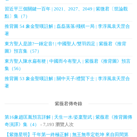
習近平三個關鍵一百年 | 2021、2027、2049 | 紫微君〔世論觀
點〕集（7）
推背圖 54 象金聖嘆註解 | 磊磊落落/殘棋一局 | 李淳風袁天罡合
著
東方聖人是誰?一錘定音! | 中國聖人/雙羽四足 | 紫薇君《推背
圖》預言集（57）
東方聖人陳水扁有梗 | 中國而今有聖人 | 紫薇君《推背圖》預言
集（56）
推背圖 53 象金聖嘆註解 | 關中天子/禮賢下士 | 李淳風袁天罡合
著
紫薇君傳奇錄
第16象趙匡胤預言詳解 | 天生一水/姿稟聖武 | 紫薇君《推背圖傳
奇演譯》集（4）
- 7,193 瀏覽人次
【紫微星明】千年第一終極正解 | 無王無帝定乾坤 來自田間第