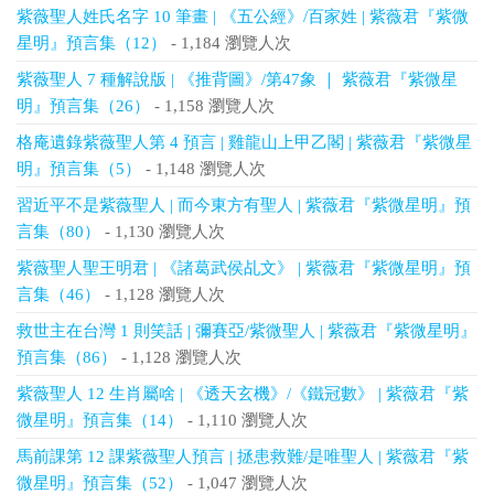
紫薇聖人姓氏名字 10 筆畫 | 《五公經》/百家姓 | 紫薇君『紫微
星明』預言集（12）
- 1,184 瀏覽人次
紫薇聖人 7 種解說版 | 《推背圖》/第47象 ｜ 紫薇君『紫微星
明』預言集（26）
- 1,158 瀏覽人次
格庵遺錄紫薇聖人第 4 預言 | 雞龍山上甲乙閣 | 紫薇君『紫微星
明』預言集（5）
- 1,148 瀏覽人次
習近平不是紫薇聖人 | 而今東方有聖人 | 紫薇君『紫微星明』預
言集（80）
- 1,130 瀏覽人次
紫薇聖人聖王明君 | 《諸葛武侯乩文》 | 紫薇君『紫微星明』預
言集（46）
- 1,128 瀏覽人次
救世主在台灣 1 則笑話 | 彌賽亞/紫微聖人 | 紫薇君『紫微星明』
預言集（86）
- 1,128 瀏覽人次
紫薇聖人 12 生肖屬啥 | 《透天玄機》/《鐵冠數》 | 紫薇君『紫
微星明』預言集（14）
- 1,110 瀏覽人次
馬前課第 12 課紫薇聖人預言 | 拯患救難/是唯聖人 | 紫薇君『紫
微星明』預言集（52）
- 1,047 瀏覽人次