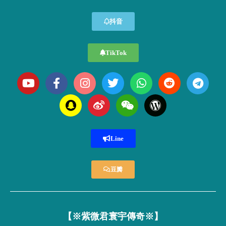
抖音
TikTok
Line
豆瓣
【※紫微君寰宇傳奇※】