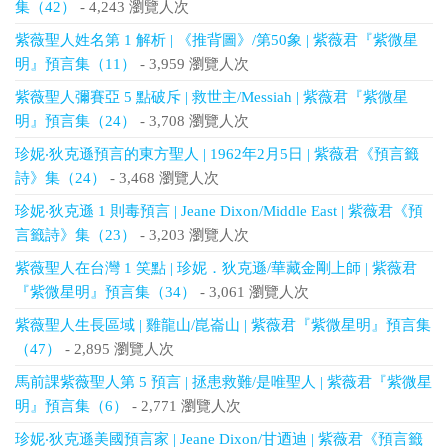
集（42）
- 4,243 瀏覽人次
紫薇聖人姓名第 1 解析 | 《推背圖》/第50象 | 紫薇君『紫微星
明』預言集（11）
- 3,959 瀏覽人次
紫薇聖人彌賽亞 5 點破斥 | 救世主/Messiah | 紫薇君『紫微星
明』預言集（24）
- 3,708 瀏覽人次
珍妮‧狄克遜預言的東方聖人 | 1962年2月5日 | 紫薇君《預言籤
詩》集（24）
- 3,468 瀏覽人次
珍妮‧狄克遜 1 則毒預言 | Jeane Dixon/Middle East | 紫薇君《預
言籤詩》集（23）
- 3,203 瀏覽人次
紫薇聖人在台灣 1 笑點 | 珍妮．狄克遜/華藏金剛上師 | 紫薇君
『紫微星明』預言集（34）
- 3,061 瀏覽人次
紫薇聖人生長區域 | 雞龍山/崑崙山 | 紫薇君『紫微星明』預言集
（47）
- 2,895 瀏覽人次
馬前課紫薇聖人第 5 預言 | 拯患救難/是唯聖人 | 紫薇君『紫微星
明』預言集（6）
- 2,771 瀏覽人次
珍妮‧狄克遜美國預言家 | Jeane Dixon/甘迺迪 | 紫薇君《預言籤