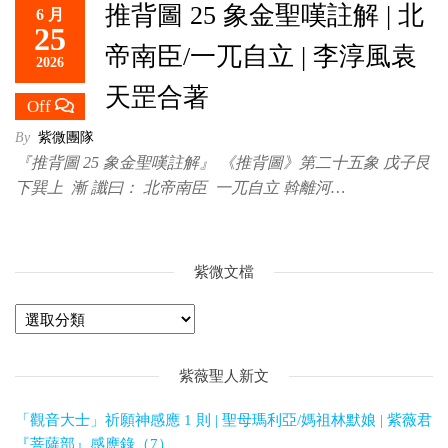
推背圖 25 象金聖嘆註解 | 北
6 月
救
25
世
帝南臣/一兀自立 | 李淳風袁
2026
主
天罡合著
Off
By
紫微團隊
『推背圖 25 象金聖嘆註解』 《推背圖》第二十五象 戊子艮
下巽上 漸 讖曰： 北帝南臣 一兀自立 斡離河…
紫微文檔
紫薇聖人新文
「觀音大士」祈願神感應 1 則 | 聖母瑪利亞/媽祖林默娘 | 紫薇君
『菩薩部』感應錄（7）