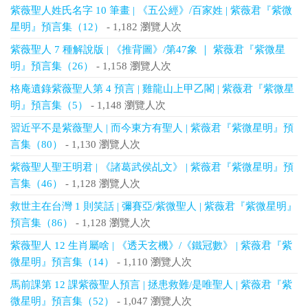
紫薇聖人姓氏名字 10 筆畫 | 《五公經》/百家姓 | 紫薇君『紫微
星明』預言集（12）
- 1,182 瀏覽人次
紫薇聖人 7 種解說版 | 《推背圖》/第47象 ｜ 紫薇君『紫微星
明』預言集（26）
- 1,158 瀏覽人次
格庵遺錄紫薇聖人第 4 預言 | 雞龍山上甲乙閣 | 紫薇君『紫微星
明』預言集（5）
- 1,148 瀏覽人次
習近平不是紫薇聖人 | 而今東方有聖人 | 紫薇君『紫微星明』預
言集（80）
- 1,130 瀏覽人次
紫薇聖人聖王明君 | 《諸葛武侯乩文》 | 紫薇君『紫微星明』預
言集（46）
- 1,128 瀏覽人次
救世主在台灣 1 則笑話 | 彌賽亞/紫微聖人 | 紫薇君『紫微星明』
預言集（86）
- 1,128 瀏覽人次
紫薇聖人 12 生肖屬啥 | 《透天玄機》/《鐵冠數》 | 紫薇君『紫
微星明』預言集（14）
- 1,110 瀏覽人次
馬前課第 12 課紫薇聖人預言 | 拯患救難/是唯聖人 | 紫薇君『紫
微星明』預言集（52）
- 1,047 瀏覽人次