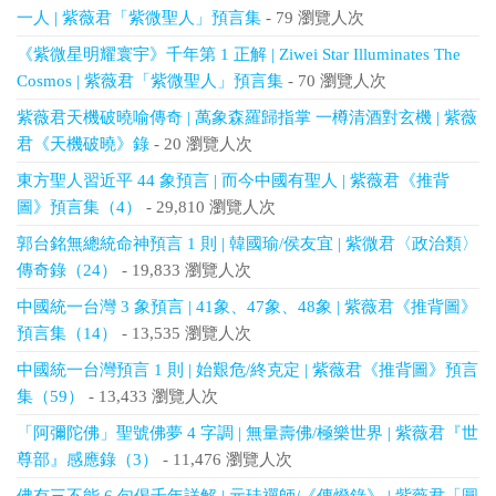
一人 | 紫薇君「紫微聖人」預言集
- 79 瀏覽人次
《紫微星明耀寰宇》千年第 1 正解 | Ziwei Star Illuminates The
Cosmos | 紫薇君「紫微聖人」預言集
- 70 瀏覽人次
紫薇君天機破曉喻傳奇 | 萬象森羅歸指掌 一樽清酒對玄機 | 紫薇
君《天機破曉》錄
- 20 瀏覽人次
東方聖人習近平 44 象預言 | 而今中國有聖人 | 紫薇君《推背
圖》預言集（4）
- 29,810 瀏覽人次
郭台銘無總統命神預言 1 則 | 韓國瑜/侯友宜 | 紫微君〈政治類〉
傳奇錄（24）
- 19,833 瀏覽人次
中國統一台灣 3 象預言 | 41象、47象、48象 | 紫薇君《推背圖》
預言集（14）
- 13,535 瀏覽人次
中國統一台灣預言 1 則 | 始艱危/終克定 | 紫薇君《推背圖》預言
集（59）
- 13,433 瀏覽人次
「阿彌陀佛」聖號佛夢 4 字調 | 無量壽佛/極樂世界 | 紫薇君『世
尊部』感應錄（3）
- 11,476 瀏覽人次