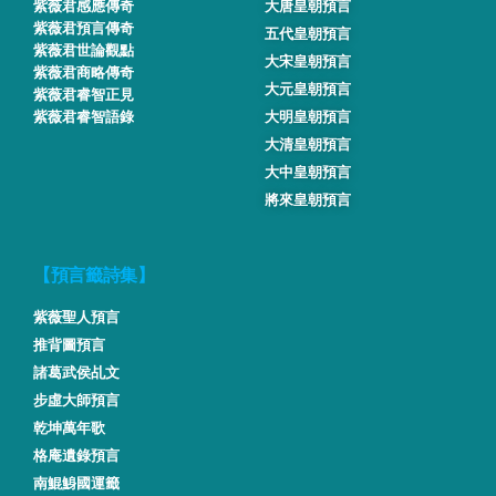
紫薇君感應傳奇
大唐皇朝預言
紫薇君預言傳奇
五代皇朝預言
紫薇君世論觀點
大宋皇朝預言
紫薇君商略傳奇
大元皇朝預言
紫薇君睿智正見
紫薇君睿智語錄
大明皇朝預言
大清皇朝預言
大中皇朝預言
將來皇朝預言
【預言籤詩集】
紫薇聖人預言
推背圖預言
諸葛武侯乩文
步虛大師預言
乾坤萬年歌
格庵遺錄預言
南鯤鯓國運籤