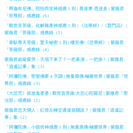
「釋迦牟尼佛」熙怡而笑神感應 1 則 | 喬達摩·悉達多 | 紫薇君
『世尊部』感應錄（6）
「觀世音菩薩」化解難產神感應 1 則 | 《法華經》/《普門品》 |
紫薇君『菩薩部』感應錄（5）
「韋馱尊天菩薩」驚天秘密 1 則 | 樓至佛/《悲華經》 | 紫薇君
『菩薩部』感應錄（4）
紫薇君超級愛哭：天塌下來了？一把鼻涕，一把淚！ | 紫微君
『逍遙記事』集（3）
「阿彌陀佛」聖號佛夢 4 字調 | 無量壽佛/極樂世界 | 紫薇君『世
尊部』感應錄（3）
《大悲咒》抓放鬼婆婆 | 觀世音菩薩/大悲心陀羅尼 | 紫微君『聖
法部』感應錄（2）
紫薇君悲天憫人：紅燈左轉交通違規關說？ | 紫微君『逍遙記
事』集（2）
「阿彌陀佛」小跟班神感應 1 則 | 無量壽佛/極樂世界 | 紫薇君