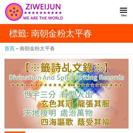
2026
彌
Menu
賽
紫薇
亞
標籤:
南朝金粉太平春
聖人
救
世
《推
主
首頁
»
南朝金粉太平春
背
樂
章-
圖》
人
預
人
都
言-
是
紫薇
彌
君寰
賽
亞-
宇傳
個
奇官
個
都
網
是