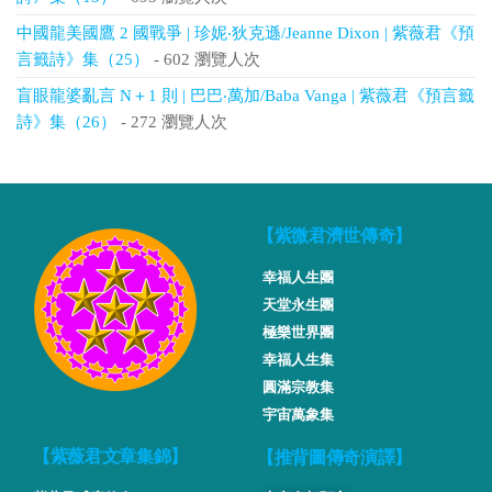
中國龍美國鷹 2 國戰爭 | 珍妮‧狄克遜/Jeanne Dixon | 紫薇君《預
言籤詩》集（25）
- 602 瀏覽人次
盲眼龍婆亂言 N＋1 則 | 巴巴‧萬加/Baba Vanga | 紫薇君《預言籤
詩》集（26）
- 272 瀏覽人次
【紫微君濟世傳奇】
幸福人生團
天堂永生團
極樂世界團
幸福人生集
圓滿宗教集
宇宙萬象集
【推背圖傳奇演譯】
【紫薇君文章集錦】