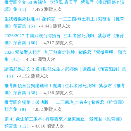
推背圖全文 60 象補注 | 李淳風-袁天罡 | 紫薇君《推背圖傳奇演
譯》集（1）
- 4,496 瀏覽人次
生我者猴死我雕 41 象預言 | 一二三四/無土有主 | 紫薇君《推背
圖》預言集（6）
- 4,443 瀏覽人次
2026/2027 中國武統台灣預言 | 生我者猴死我雕 | 紫薇君《推背
圖》預言集（60）
- 4,317 瀏覽人次
2026 紫薇聖人預言 | 無王無帝定乾坤 | 紫薇君『紫微星明』預言
集（42）
- 4,243 瀏覽人次
諸葛武侯乩文 2 道 | 臥龍先生／武鄉侯｜紫薇君《預言籤詩》集
（6）
- 4,152 瀏覽人次
推背圖預言台獨建國唯 1 關鍵 | 生我者猴死我雕 | 紫薇君《推背
圖》預言集（38）
- 4,136 瀏覽人次
推背圖台獨第 1 破功版 | 一二三四/無土有主 | 紫薇君《推背圖》
預言集（9）
- 4,032 瀏覽人次
第 45 象歪解三版本 | 有客西來／至東而止｜紫薇君《推背圖》
預言集（12）
- 4,016 瀏覽人次