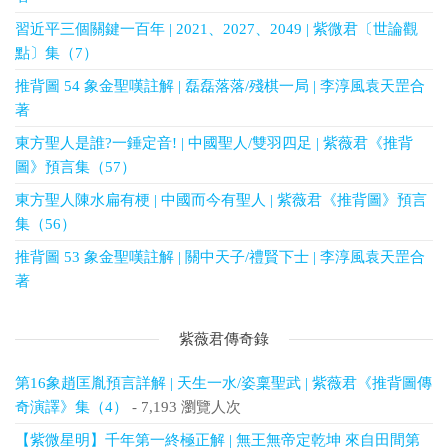
習近平三個關鍵一百年 | 2021、2027、2049 | 紫微君〔世論觀
點〕集（7）
推背圖 54 象金聖嘆註解 | 磊磊落落/殘棋一局 | 李淳風袁天罡合
著
東方聖人是誰?一錘定音! | 中國聖人/雙羽四足 | 紫薇君《推背
圖》預言集（57）
東方聖人陳水扁有梗 | 中國而今有聖人 | 紫薇君《推背圖》預言
集（56）
推背圖 53 象金聖嘆註解 | 關中天子/禮賢下士 | 李淳風袁天罡合
著
紫薇君傳奇錄
第16象趙匡胤預言詳解 | 天生一水/姿稟聖武 | 紫薇君《推背圖傳
奇演譯》集（4）
- 7,193 瀏覽人次
【紫微星明】千年第一終極正解 | 無王無帝定乾坤 來自田間第