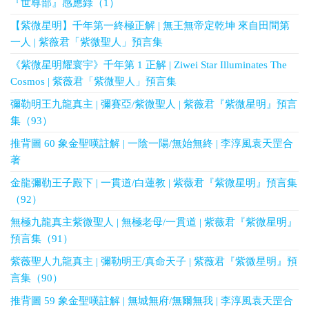
『世尊部』感應錄（1）
【紫微星明】千年第一終極正解 | 無王無帝定乾坤 來自田間第
一人 | 紫薇君「紫微聖人」預言集
《紫微星明耀寰宇》千年第 1 正解 | Ziwei Star Illuminates The
Cosmos | 紫薇君「紫微聖人」預言集
彌勒明王九龍真主 | 彌賽亞/紫微聖人 | 紫薇君『紫微星明』預言
集（93）
推背圖 60 象金聖嘆註解 | 一陰一陽/無始無終 | 李淳風袁天罡合
著
金龍彌勒王子殿下 | 一貫道/白蓮教 | 紫薇君『紫微星明』預言集
（92）
無極九龍真主紫微聖人 | 無極老母/一貫道 | 紫薇君『紫微星明』
預言集（91）
紫薇聖人九龍真主 | 彌勒明王/真命天子 | 紫薇君『紫微星明』預
言集（90）
推背圖 59 象金聖嘆註解 | 無城無府/無爾無我 | 李淳風袁天罡合