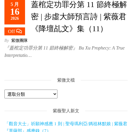
蓋棺定功罪分第 11 節終極解
5 月
救
16
世
密 | 步虛大師預言詩 | 紫薇君
2026
主
《降壇乩文》集（11）
Off
By
紫微團隊
『蓋棺定功罪分第 11 節終極解密』 Bu Xu Prophecy: A True
Interpretatio…
紫微文檔
紫薇聖人新文
「觀音大士」祈願神感應 1 則 | 聖母瑪利亞/媽祖林默娘 | 紫薇君
『菩薩部』感應錄（7）