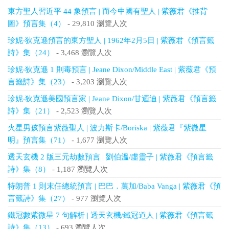
東方聖人習近平 44 象預言 | 而今中國有聖人 | 紫薇君《推背
圖》預言集（4）
- 29,810 瀏覽人次
珍妮‧狄克遜預言的東方聖人 | 1962年2月5日 | 紫薇君《預言籤
詩》集（24）
- 3,468 瀏覽人次
珍妮‧狄克遜 1 則毒預言 | Jeane Dixon/Middle East | 紫薇君《預
言籤詩》集（23）
- 3,203 瀏覽人次
珍妮‧狄克遜美國預言家 | Jeane Dixon/甘迺迪 | 紫薇君《預言籤
詩》集（21）
- 2,523 瀏覽人次
火星男孩預言紫薇聖人 | 波力斯卡/Boriska | 紫薇君『紫微星
明』預言集（71）
- 1,677 瀏覽人次
透天玄機 2 版三元劫數預言 | 劉伯溫/虛靈子 | 紫薇君《預言籤
詩》集（8）
- 1,187 瀏覽人次
特朗普 1 則末任總統預言 | 巴巴．萬加/Baba Vanga | 紫薇君《預
言籤詩》集（27）
- 977 瀏覽人次
鐵冠數紫微星 7 句解析 | 透天玄機/鐵冠道人 | 紫薇君《預言籤
詩》集（13）
- 693 瀏覽人次