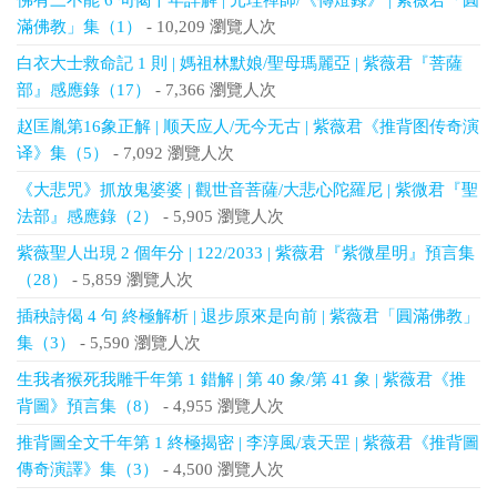
佛有三不能 6 句偈千年詳解 | 元珪禪師/《傳燈錄》 | 紫薇君「圓
滿佛教」集（1）
- 10,209 瀏覽人次
白衣大士救命記 1 則 | 媽祖林默娘/聖母瑪麗亞 | 紫薇君『菩薩
部』感應錄（17）
- 7,366 瀏覽人次
赵匡胤第16象正解 | 顺天应人/无今无古 | 紫薇君《推背图传奇演
译》集（5）
- 7,092 瀏覽人次
《大悲咒》抓放鬼婆婆 | 觀世音菩薩/大悲心陀羅尼 | 紫微君『聖
法部』感應錄（2）
- 5,905 瀏覽人次
紫薇聖人出現 2 個年分 | 122/2033 | 紫薇君『紫微星明』預言集
（28）
- 5,859 瀏覽人次
插秧詩偈 4 句 終極解析 | 退步原來是向前 | 紫薇君「圓滿佛教」
集（3）
- 5,590 瀏覽人次
生我者猴死我雕千年第 1 錯解 | 第 40 象/第 41 象 | 紫薇君《推
背圖》預言集（8）
- 4,955 瀏覽人次
推背圖全文千年第 1 終極揭密 | 李淳風/袁天罡 | 紫薇君《推背圖
傳奇演譯》集（3）
- 4,500 瀏覽人次