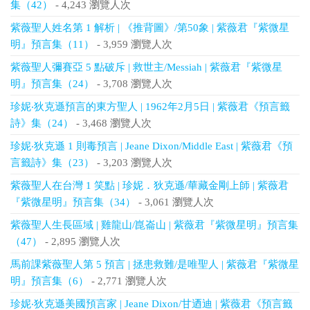
集（42）
- 4,243 瀏覽人次
紫薇聖人姓名第 1 解析 | 《推背圖》/第50象 | 紫薇君『紫微星
明』預言集（11）
- 3,959 瀏覽人次
紫薇聖人彌賽亞 5 點破斥 | 救世主/Messiah | 紫薇君『紫微星
明』預言集（24）
- 3,708 瀏覽人次
珍妮‧狄克遜預言的東方聖人 | 1962年2月5日 | 紫薇君《預言籤
詩》集（24）
- 3,468 瀏覽人次
珍妮‧狄克遜 1 則毒預言 | Jeane Dixon/Middle East | 紫薇君《預
言籤詩》集（23）
- 3,203 瀏覽人次
紫薇聖人在台灣 1 笑點 | 珍妮．狄克遜/華藏金剛上師 | 紫薇君
『紫微星明』預言集（34）
- 3,061 瀏覽人次
紫薇聖人生長區域 | 雞龍山/崑崙山 | 紫薇君『紫微星明』預言集
（47）
- 2,895 瀏覽人次
馬前課紫薇聖人第 5 預言 | 拯患救難/是唯聖人 | 紫薇君『紫微星
明』預言集（6）
- 2,771 瀏覽人次
珍妮‧狄克遜美國預言家 | Jeane Dixon/甘迺迪 | 紫薇君《預言籤