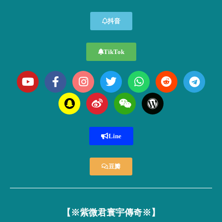
抖音
TikTok
Line
豆瓣
【※紫微君寰宇傳奇※】