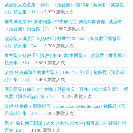
紫薇聖人姓名第 1 解析 | 《推背圖》/第50象 | 紫薇君『紫微星
明』預言集（11）
- 3,959 瀏覽人次
推背圖全文 65 象彩繪版 | 中央研究院-傅斯年圖書館 | 紫薇君
《推背圖》預言集（2）
- 3,867 瀏覽人次
紫薇聖人彌賽亞 5 點破斥 | 救世主/Messiah | 紫薇君『紫微星
明』預言集（24）
- 3,708 瀏覽人次
東方聖人特徵千年揭密 | 第 48 象/中國聖人 | 紫薇君《推背圖》
預言集（55）
- 3,589 瀏覽人次
珍妮‧狄克遜預言的東方聖人 | 1962年2月5日 | 紫薇君《預言籤
詩》集（24）
- 3,468 瀏覽人次
兩分疆界各保守 2 句解析 | 更得相安一百九/《乾坤萬年歌》 | 紫
薇君《預言籤詩》集（17）
- 3,426 瀏覽人次
珍妮‧狄克遜 1 則毒預言 | Jeane Dixon/Middle East | 紫薇君《預
言籤詩》集（23）
- 3,203 瀏覽人次
第 44 象錯解三辯證 | 木火金水/洗此大恥 | 紫薇君《推背圖》預
言集（56）
- 3,180 瀏覽人次