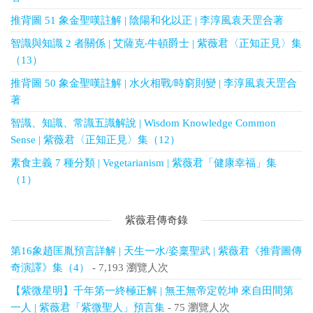
推背圖 51 象金聖嘆註解 | 陰陽和化以正 | 李淳風袁天罡合著
智識與知識 2 者關係 | 艾薩克‧牛頓爵士 | 紫薇君〈正知正見〉集
（13）
推背圖 50 象金聖嘆註解 | 水火相戰/時窮則變 | 李淳風袁天罡合
著
智識、知識、常識五識解說 | Wisdom Knowledge Common
Sense | 紫薇君〈正知正見〉集（12）
素食主義 7 種分類 | Vegetarianism | 紫薇君「健康幸福」集
（1）
紫薇君傳奇錄
第16象趙匡胤預言詳解 | 天生一水/姿稟聖武 | 紫薇君《推背圖傳
奇演譯》集（4）
- 7,193 瀏覽人次
【紫微星明】千年第一終極正解 | 無王無帝定乾坤 來自田間第
一人 | 紫薇君「紫微聖人」預言集
- 75 瀏覽人次