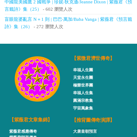
中國龍美國鷹 2 國戰爭 | 珍妮‧狄克遜/Jeanne Dixon | 紫薇君《預
言籤詩》集（25）
- 602 瀏覽人次
盲眼龍婆亂言 N＋1 則 | 巴巴‧萬加/Baba Vanga | 紫薇君《預言籤
詩》集（26）
- 272 瀏覽人次
【紫微君濟世傳奇】
幸福人生團
天堂永生團
極樂世界團
幸福人生集
圓滿宗教集
宇宙萬象集
【推背圖傳奇演譯】
【紫薇君文章集錦】
紫薇君感應傳奇
大唐皇朝預言