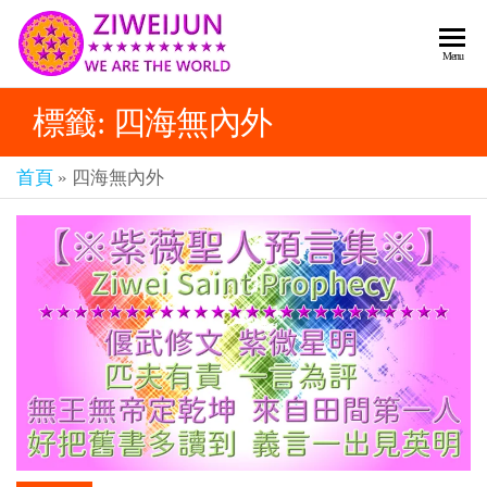
2026
彌
Menu
賽
紫薇
亞
標籤:
四海無內外
聖人
救
世
《推
主
首頁
»
四海無內外
背
樂
章-
圖》
人
預
人
都
言-
是
紫薇
彌
君寰
賽
亞-
宇傳
個
奇官
個
都
網
是