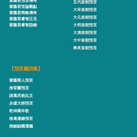
紫薇君預言傳奇
五代皇朝預言
紫薇君世論觀點
大宋皇朝預言
紫薇君商略傳奇
大元皇朝預言
紫薇君睿智正見
紫薇君睿智語錄
大明皇朝預言
大清皇朝預言
大中皇朝預言
將來皇朝預言
【預言籤詩集】
紫薇聖人預言
推背圖預言
諸葛武侯乩文
步虛大師預言
乾坤萬年歌
格庵遺錄預言
南鯤鯓國運籤