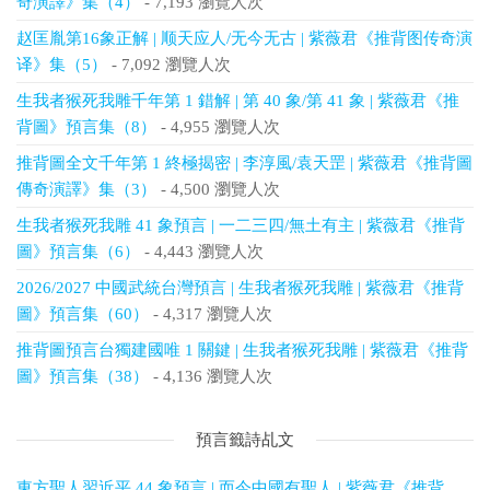
奇演譯》集（4）
- 7,193 瀏覽人次
赵匡胤第16象正解 | 顺天应人/无今无古 | 紫薇君《推背图传奇演
译》集（5）
- 7,092 瀏覽人次
生我者猴死我雕千年第 1 錯解 | 第 40 象/第 41 象 | 紫薇君《推
背圖》預言集（8）
- 4,955 瀏覽人次
推背圖全文千年第 1 終極揭密 | 李淳風/袁天罡 | 紫薇君《推背圖
傳奇演譯》集（3）
- 4,500 瀏覽人次
生我者猴死我雕 41 象預言 | 一二三四/無土有主 | 紫薇君《推背
圖》預言集（6）
- 4,443 瀏覽人次
2026/2027 中國武統台灣預言 | 生我者猴死我雕 | 紫薇君《推背
圖》預言集（60）
- 4,317 瀏覽人次
推背圖預言台獨建國唯 1 關鍵 | 生我者猴死我雕 | 紫薇君《推背
圖》預言集（38）
- 4,136 瀏覽人次
預言籤詩乩文
東方聖人習近平 44 象預言 | 而今中國有聖人 | 紫薇君《推背