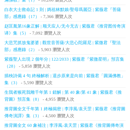
滿佛教」集（1）
- 10,208 瀏覽人次
白衣大士救命記 1 則 | 媽祖林默娘/聖母瑪麗亞 | 紫薇君『菩薩
部』感應錄（17）
- 7,366 瀏覽人次
赵匡胤第16象正解 | 顺天应人/无今无古 | 紫薇君《推背图传奇演
译》集（5）
- 7,092 瀏覽人次
大悲咒抓放鬼婆婆 | 觀世音菩薩/大悲心陀羅尼 | 紫微君『聖法
部』感應錄（2）
- 5,903 瀏覽人次
紫薇聖人出現 2 個年分 | 122/2033 | 紫薇君『紫微星明』預言集
（28）
- 5,858 瀏覽人次
插秧詩偈 4 句 終極解析 | 退步原來是向前 | 紫薇君「圓滿佛教」
集（3）
- 5,590 瀏覽人次
生我者猴死我雕千年第 1 錯解 | 第 40 象/第 41 象 | 紫薇君《推
背圖》預言集（8）
- 4,955 瀏覽人次
推背圖全文千年第 1 終極揭密 | 李淳風/袁天罡 | 紫薇君《推背圖
傳奇演譯》集（3）
- 4,500 瀏覽人次
推背圖全文 60 象補注 | 李淳風-袁天罡 | 紫薇君《推背圖傳奇演