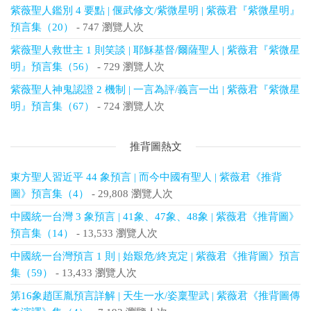
紫薇聖人鑑別 4 要點 | 偃武修文/紫微星明 | 紫薇君『紫微星明』
預言集（20）
- 747 瀏覽人次
紫薇聖人救世主 1 則笑談 | 耶穌基督/爾薩聖人 | 紫薇君『紫微星
明』預言集（56）
- 729 瀏覽人次
紫薇聖人神鬼認證 2 機制 | 一言為評/義言一出 | 紫薇君『紫微星
明』預言集（67）
- 724 瀏覽人次
推背圖熱文
東方聖人習近平 44 象預言 | 而今中國有聖人 | 紫薇君《推背
圖》預言集（4）
- 29,808 瀏覽人次
中國統一台灣 3 象預言 | 41象、47象、48象 | 紫薇君《推背圖》
預言集（14）
- 13,533 瀏覽人次
中國統一台灣預言 1 則 | 始艱危/終克定 | 紫薇君《推背圖》預言
集（59）
- 13,433 瀏覽人次
第16象趙匡胤預言詳解 | 天生一水/姿稟聖武 | 紫薇君《推背圖傳