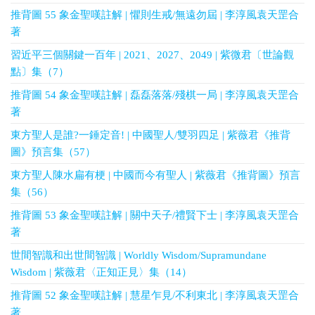
推背圖 55 象金聖嘆註解 | 懼則生戒/無遠勿屆 | 李淳風袁天罡合
著
習近平三個關鍵一百年 | 2021、2027、2049 | 紫微君〔世論觀
點〕集（7）
推背圖 54 象金聖嘆註解 | 磊磊落落/殘棋一局 | 李淳風袁天罡合
著
東方聖人是誰?一錘定音! | 中國聖人/雙羽四足 | 紫薇君《推背
圖》預言集（57）
東方聖人陳水扁有梗 | 中國而今有聖人 | 紫薇君《推背圖》預言
集（56）
推背圖 53 象金聖嘆註解 | 關中天子/禮賢下士 | 李淳風袁天罡合
著
世間智識和出世間智識 | Worldly Wisdom/Supramundane
Wisdom | 紫薇君〈正知正見〉集（14）
推背圖 52 象金聖嘆註解 | 慧星乍見/不利東北 | 李淳風袁天罡合
著