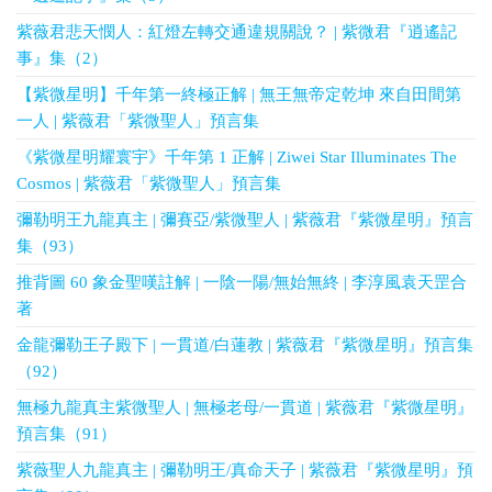
紫薇君悲天憫人：紅燈左轉交通違規關說？ | 紫微君『逍遙記
事』集（2）
【紫微星明】千年第一終極正解 | 無王無帝定乾坤 來自田間第
一人 | 紫薇君「紫微聖人」預言集
《紫微星明耀寰宇》千年第 1 正解 | Ziwei Star Illuminates The
Cosmos | 紫薇君「紫微聖人」預言集
彌勒明王九龍真主 | 彌賽亞/紫微聖人 | 紫薇君『紫微星明』預言
集（93）
推背圖 60 象金聖嘆註解 | 一陰一陽/無始無終 | 李淳風袁天罡合
著
金龍彌勒王子殿下 | 一貫道/白蓮教 | 紫薇君『紫微星明』預言集
（92）
無極九龍真主紫微聖人 | 無極老母/一貫道 | 紫薇君『紫微星明』
預言集（91）
紫薇聖人九龍真主 | 彌勒明王/真命天子 | 紫薇君『紫微星明』預