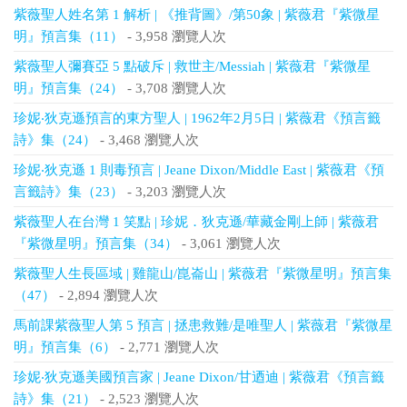
紫薇聖人姓名第 1 解析 | 《推背圖》/第50象 | 紫薇君『紫微星
明』預言集（11）
- 3,958 瀏覽人次
紫薇聖人彌賽亞 5 點破斥 | 救世主/Messiah | 紫薇君『紫微星
明』預言集（24）
- 3,708 瀏覽人次
珍妮‧狄克遜預言的東方聖人 | 1962年2月5日 | 紫薇君《預言籤
詩》集（24）
- 3,468 瀏覽人次
珍妮‧狄克遜 1 則毒預言 | Jeane Dixon/Middle East | 紫薇君《預
言籤詩》集（23）
- 3,203 瀏覽人次
紫薇聖人在台灣 1 笑點 | 珍妮．狄克遜/華藏金剛上師 | 紫薇君
『紫微星明』預言集（34）
- 3,061 瀏覽人次
紫薇聖人生長區域 | 雞龍山/崑崙山 | 紫薇君『紫微星明』預言集
（47）
- 2,894 瀏覽人次
馬前課紫薇聖人第 5 預言 | 拯患救難/是唯聖人 | 紫薇君『紫微星
明』預言集（6）
- 2,771 瀏覽人次
珍妮‧狄克遜美國預言家 | Jeane Dixon/甘迺迪 | 紫薇君《預言籤
詩》集（21）
- 2,523 瀏覽人次