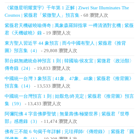
《紫微星明耀寰宇》千年第 1 正解 | Ziwei Star Illuminates The
Cosmos | 紫薇君「紫微聖人」預言集
- 68 瀏覽人次
紫薇君天機破曉喻傳奇 | 萬象森羅歸指掌 一樽清酒對玄機 | 紫薇
君《天機破曉》錄
- 19 瀏覽人次
東方聖人習近平 44 象預言 | 而今中國有聖人 | 紫薇君《推背
圖》預言集（4）
- 29,808 瀏覽人次
郭台銘無總統命神預言 1 則 | 韓國瑜/侯友宜 | 紫微君〈政治類〉
傳奇錄（24）
- 19,833 瀏覽人次
中國統一台灣 3 象預言 | 41象、47象、48象 | 紫薇君《推背圖》
預言集（14）
- 13,533 瀏覽人次
中國統一台灣預言 1 則 | 始艱危/終克定 | 紫薇君《推背圖》預言
集（59）
- 13,433 瀏覽人次
阿彌陀佛 4 字音佛夢聖號 | 無量壽佛/極樂世界 | 紫薇君『世尊
部』感應錄（3）
- 11,474 瀏覽人次
佛有三不能 6 句偈千年詳解 | 元珪禪師/《傳燈錄》 | 紫薇君「圓