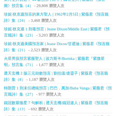
圖》預言集（4）
- 29,808 瀏覽人次
珍妮‧狄克遜預言的東方聖人 | 1962年2月5日 | 紫薇君《預言籤
詩》集（24）
- 3,468 瀏覽人次
珍妮‧狄克遜 1 則毒預言 | Jeane Dixon/Middle East | 紫薇君《預
言籤詩》集（23）
- 3,203 瀏覽人次
珍妮‧狄克遜美國預言家 | Jeane Dixon/甘迺迪 | 紫薇君《預言籤
詩》集（21）
- 2,523 瀏覽人次
火星男孩預言紫薇聖人 | 波力斯卡/Boriska | 紫薇君『紫微星
明』預言集（71）
- 1,677 瀏覽人次
透天玄機 2 版三元劫數預言 | 劉伯溫/虛靈子 | 紫薇君《預言籤
詩》集（8）
- 1,187 瀏覽人次
特朗普 1 則末任總統預言 | 巴巴．萬加/Baba Vanga | 紫薇君《預
言籤詩》集（27）
- 977 瀏覽人次
鐵冠數紫微星 7 句解析 | 透天玄機/鐵冠道人 | 紫薇君《預言籤
詩》集（13）
- 692 瀏覽人次