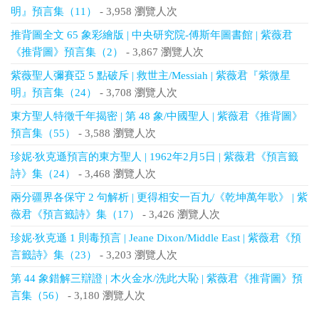
明』預言集（11）
- 3,958 瀏覽人次
推背圖全文 65 象彩繪版 | 中央研究院-傅斯年圖書館 | 紫薇君
《推背圖》預言集（2）
- 3,867 瀏覽人次
紫薇聖人彌賽亞 5 點破斥 | 救世主/Messiah | 紫薇君『紫微星
明』預言集（24）
- 3,708 瀏覽人次
東方聖人特徵千年揭密 | 第 48 象/中國聖人 | 紫薇君《推背圖》
預言集（55）
- 3,588 瀏覽人次
珍妮‧狄克遜預言的東方聖人 | 1962年2月5日 | 紫薇君《預言籤
詩》集（24）
- 3,468 瀏覽人次
兩分疆界各保守 2 句解析 | 更得相安一百九/《乾坤萬年歌》 | 紫
薇君《預言籤詩》集（17）
- 3,426 瀏覽人次
珍妮‧狄克遜 1 則毒預言 | Jeane Dixon/Middle East | 紫薇君《預
言籤詩》集（23）
- 3,203 瀏覽人次
第 44 象錯解三辯證 | 木火金水/洗此大恥 | 紫薇君《推背圖》預
言集（56）
- 3,180 瀏覽人次