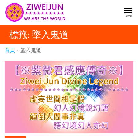
2026
彌
Menu
賽
紫薇
亞
標籤:
墜入鬼道
聖人
救
世
《推
主
首頁
»
墜入鬼道
背
樂
章-
圖》
人
預
人
都
言-
是
紫薇
彌
君寰
賽
亞-
宇傳
個
奇官
個
都
網
是