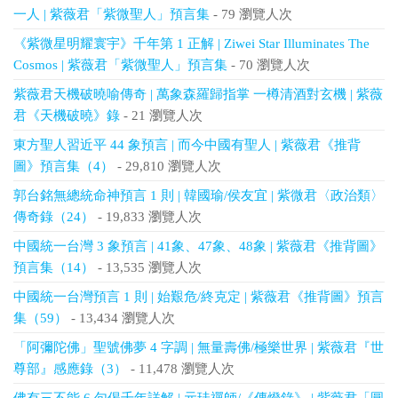
一人 | 紫薇君「紫微聖人」預言集
- 79 瀏覽人次
《紫微星明耀寰宇》千年第 1 正解 | Ziwei Star Illuminates The
Cosmos | 紫薇君「紫微聖人」預言集
- 70 瀏覽人次
紫薇君天機破曉喻傳奇 | 萬象森羅歸指掌 一樽清酒對玄機 | 紫薇
君《天機破曉》錄
- 21 瀏覽人次
東方聖人習近平 44 象預言 | 而今中國有聖人 | 紫薇君《推背
圖》預言集（4）
- 29,810 瀏覽人次
郭台銘無總統命神預言 1 則 | 韓國瑜/侯友宜 | 紫微君〈政治類〉
傳奇錄（24）
- 19,833 瀏覽人次
中國統一台灣 3 象預言 | 41象、47象、48象 | 紫薇君《推背圖》
預言集（14）
- 13,535 瀏覽人次
中國統一台灣預言 1 則 | 始艱危/終克定 | 紫薇君《推背圖》預言
集（59）
- 13,434 瀏覽人次
「阿彌陀佛」聖號佛夢 4 字調 | 無量壽佛/極樂世界 | 紫薇君『世
尊部』感應錄（3）
- 11,478 瀏覽人次