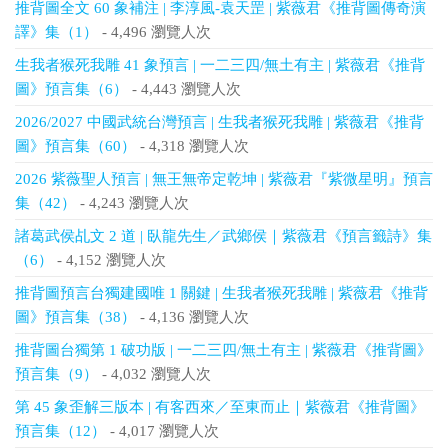
推背圖全文 60 象補注 | 李淳風-袁天罡 | 紫薇君《推背圖傳奇演
譯》集（1）
- 4,496 瀏覽人次
生我者猴死我雕 41 象預言 | 一二三四/無土有主 | 紫薇君《推背
圖》預言集（6）
- 4,443 瀏覽人次
2026/2027 中國武統台灣預言 | 生我者猴死我雕 | 紫薇君《推背
圖》預言集（60）
- 4,318 瀏覽人次
2026 紫薇聖人預言 | 無王無帝定乾坤 | 紫薇君『紫微星明』預言
集（42）
- 4,243 瀏覽人次
諸葛武侯乩文 2 道 | 臥龍先生／武鄉侯｜紫薇君《預言籤詩》集
（6）
- 4,152 瀏覽人次
推背圖預言台獨建國唯 1 關鍵 | 生我者猴死我雕 | 紫薇君《推背
圖》預言集（38）
- 4,136 瀏覽人次
推背圖台獨第 1 破功版 | 一二三四/無土有主 | 紫薇君《推背圖》
預言集（9）
- 4,032 瀏覽人次
第 45 象歪解三版本 | 有客西來／至東而止｜紫薇君《推背圖》
預言集（12）
- 4,017 瀏覽人次