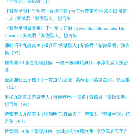
『世尊部』感應錄（1）
【紫微星明】千年第一終極正解 | 無王無帝定乾坤 來自田間第
一人 | 紫薇君「紫微聖人」預言集
《紫微星明耀寰宇》千年第 1 正解 | Ziwei Star Illuminates The
Cosmos | 紫薇君「紫微聖人」預言集
彌勒明王九龍真主 | 彌賽亞/紫微聖人 | 紫薇君『紫微星明』預言
集（93）
推背圖 60 象金聖嘆註解 | 一陰一陽/無始無終 | 李淳風袁天罡合
著
金龍彌勒王子殿下 | 一貫道/白蓮教 | 紫薇君『紫微星明』預言集
（92）
無極九龍真主紫微聖人 | 無極老母/一貫道 | 紫薇君『紫微星明』
預言集（91）
紫薇聖人九龍真主 | 彌勒明王/真命天子 | 紫薇君『紫微星明』預
言集（90）
推背圖 59 象金聖嘆註解 | 無城無府/無爾無我 | 李淳風袁天罡合