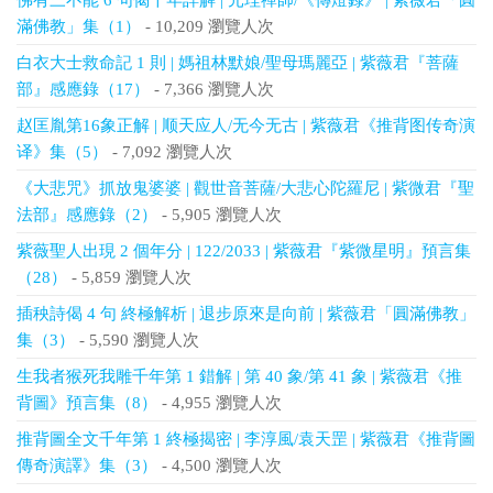
佛有三不能 6 句偈千年詳解 | 元珪禪師/《傳燈錄》 | 紫薇君「圓
滿佛教」集（1）
- 10,209 瀏覽人次
白衣大士救命記 1 則 | 媽祖林默娘/聖母瑪麗亞 | 紫薇君『菩薩
部』感應錄（17）
- 7,366 瀏覽人次
赵匡胤第16象正解 | 顺天应人/无今无古 | 紫薇君《推背图传奇演
译》集（5）
- 7,092 瀏覽人次
《大悲咒》抓放鬼婆婆 | 觀世音菩薩/大悲心陀羅尼 | 紫微君『聖
法部』感應錄（2）
- 5,905 瀏覽人次
紫薇聖人出現 2 個年分 | 122/2033 | 紫薇君『紫微星明』預言集
（28）
- 5,859 瀏覽人次
插秧詩偈 4 句 終極解析 | 退步原來是向前 | 紫薇君「圓滿佛教」
集（3）
- 5,590 瀏覽人次
生我者猴死我雕千年第 1 錯解 | 第 40 象/第 41 象 | 紫薇君《推
背圖》預言集（8）
- 4,955 瀏覽人次
推背圖全文千年第 1 終極揭密 | 李淳風/袁天罡 | 紫薇君《推背圖
傳奇演譯》集（3）
- 4,500 瀏覽人次