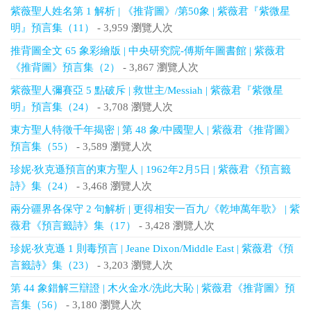
紫薇聖人姓名第 1 解析 | 《推背圖》/第50象 | 紫薇君『紫微星
明』預言集（11）
- 3,959 瀏覽人次
推背圖全文 65 象彩繪版 | 中央研究院-傅斯年圖書館 | 紫薇君
《推背圖》預言集（2）
- 3,867 瀏覽人次
紫薇聖人彌賽亞 5 點破斥 | 救世主/Messiah | 紫薇君『紫微星
明』預言集（24）
- 3,708 瀏覽人次
東方聖人特徵千年揭密 | 第 48 象/中國聖人 | 紫薇君《推背圖》
預言集（55）
- 3,589 瀏覽人次
珍妮‧狄克遜預言的東方聖人 | 1962年2月5日 | 紫薇君《預言籤
詩》集（24）
- 3,468 瀏覽人次
兩分疆界各保守 2 句解析 | 更得相安一百九/《乾坤萬年歌》 | 紫
薇君《預言籤詩》集（17）
- 3,428 瀏覽人次
珍妮‧狄克遜 1 則毒預言 | Jeane Dixon/Middle East | 紫薇君《預
言籤詩》集（23）
- 3,203 瀏覽人次
第 44 象錯解三辯證 | 木火金水/洗此大恥 | 紫薇君《推背圖》預
言集（56）
- 3,180 瀏覽人次