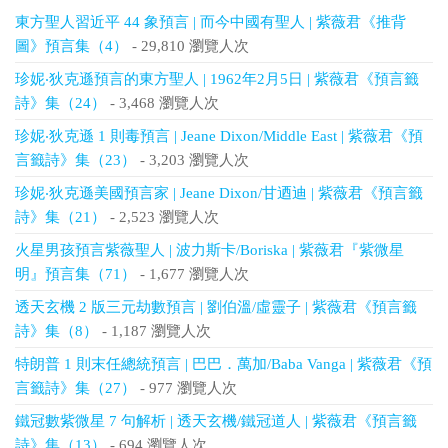
東方聖人習近平 44 象預言 | 而今中國有聖人 | 紫薇君《推背
圖》預言集（4）
- 29,810 瀏覽人次
珍妮‧狄克遜預言的東方聖人 | 1962年2月5日 | 紫薇君《預言籤
詩》集（24）
- 3,468 瀏覽人次
珍妮‧狄克遜 1 則毒預言 | Jeane Dixon/Middle East | 紫薇君《預
言籤詩》集（23）
- 3,203 瀏覽人次
珍妮‧狄克遜美國預言家 | Jeane Dixon/甘迺迪 | 紫薇君《預言籤
詩》集（21）
- 2,523 瀏覽人次
火星男孩預言紫薇聖人 | 波力斯卡/Boriska | 紫薇君『紫微星
明』預言集（71）
- 1,677 瀏覽人次
透天玄機 2 版三元劫數預言 | 劉伯溫/虛靈子 | 紫薇君《預言籤
詩》集（8）
- 1,187 瀏覽人次
特朗普 1 則末任總統預言 | 巴巴．萬加/Baba Vanga | 紫薇君《預
言籤詩》集（27）
- 977 瀏覽人次
鐵冠數紫微星 7 句解析 | 透天玄機/鐵冠道人 | 紫薇君《預言籤
詩》集（13）
- 694 瀏覽人次