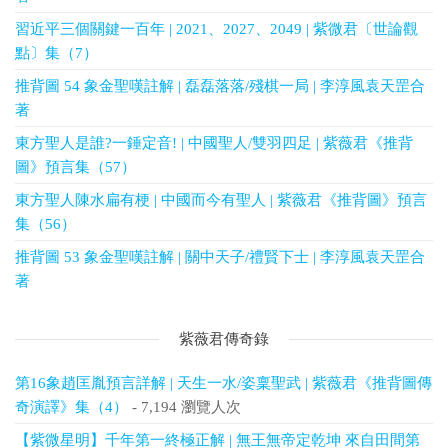
習近平三個關鍵一百年 | 2021、2027、2049 | 紫微君〔世論觀
點〕集（7）
推背圖 54 象金聖嘆註解 | 磊磊落落/殘棋一局 | 李淳風袁天罡合
著
東方聖人是誰?一錘定音! | 中國聖人/雙羽四足 | 紫薇君《推背
圖》預言集（57）
東方聖人陳水扁有梗 | 中國而今有聖人 | 紫薇君《推背圖》預言
集（56）
推背圖 53 象金聖嘆註解 | 關中天子/禮賢下士 | 李淳風袁天罡合
著
紫薇君傳奇錄
第16象趙匡胤預言詳解 | 天生一水/姿稟聖武 | 紫薇君《推背圖傳
奇演譯》集（4）
- 7,194 瀏覽人次
【紫微星明】千年第一終極正解 | 無王無帝定乾坤 來自田間第