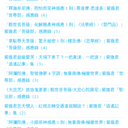
「釋迦牟尼佛」熙怡而笑神感應 1 則 | 喬達摩·悉達多 | 紫薇君
『世尊部』感應錄（6）
「觀世音菩薩」化解難產神感應 1 則 | 《法華經》/《普門品》 |
紫薇君『菩薩部』感應錄（5）
「韋馱尊天菩薩」驚天秘密 1 則 | 樓至佛/《悲華經》 | 紫薇君
『菩薩部』感應錄（4）
紫薇君超級愛哭：天塌下來了？一把鼻涕，一把淚！ | 紫微君
『逍遙記事』集（3）
「阿彌陀佛」聖號佛夢 4 字調 | 無量壽佛/極樂世界 | 紫薇君『世
尊部』感應錄（3）
《大悲咒》抓放鬼婆婆 | 觀世音菩薩/大悲心陀羅尼 | 紫微君『聖
法部』感應錄（2）
紫薇君悲天憫人：紅燈左轉交通違規關說？ | 紫微君『逍遙記
事』集（2）
「阿彌陀佛」小跟班神感應 1 則 | 無量壽佛/極樂世界 | 紫薇君