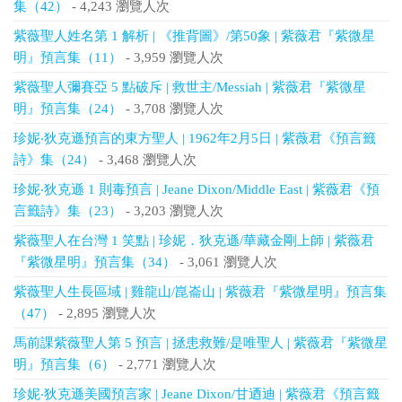
集（42）
- 4,243 瀏覽人次
紫薇聖人姓名第 1 解析 | 《推背圖》/第50象 | 紫薇君『紫微星
明』預言集（11）
- 3,959 瀏覽人次
紫薇聖人彌賽亞 5 點破斥 | 救世主/Messiah | 紫薇君『紫微星
明』預言集（24）
- 3,708 瀏覽人次
珍妮‧狄克遜預言的東方聖人 | 1962年2月5日 | 紫薇君《預言籤
詩》集（24）
- 3,468 瀏覽人次
珍妮‧狄克遜 1 則毒預言 | Jeane Dixon/Middle East | 紫薇君《預
言籤詩》集（23）
- 3,203 瀏覽人次
紫薇聖人在台灣 1 笑點 | 珍妮．狄克遜/華藏金剛上師 | 紫薇君
『紫微星明』預言集（34）
- 3,061 瀏覽人次
紫薇聖人生長區域 | 雞龍山/崑崙山 | 紫薇君『紫微星明』預言集
（47）
- 2,895 瀏覽人次
馬前課紫薇聖人第 5 預言 | 拯患救難/是唯聖人 | 紫薇君『紫微星
明』預言集（6）
- 2,771 瀏覽人次
珍妮‧狄克遜美國預言家 | Jeane Dixon/甘迺迪 | 紫薇君《預言籤