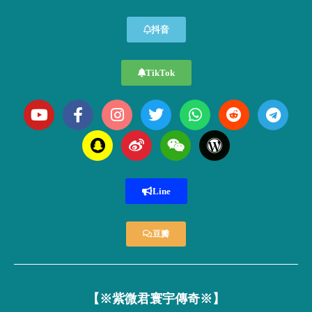
抖音
TikTok
Line
豆瓣
【※紫微君寰宇傳奇※】