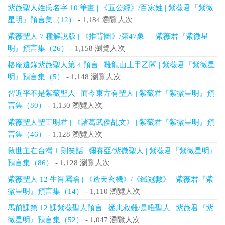
紫薇聖人姓氏名字 10 筆畫 | 《五公經》/百家姓 | 紫薇君『紫微
星明』預言集（12）
- 1,184 瀏覽人次
紫薇聖人 7 種解說版 | 《推背圖》/第47象 ｜ 紫薇君『紫微星
明』預言集（26）
- 1,158 瀏覽人次
格庵遺錄紫薇聖人第 4 預言 | 雞龍山上甲乙閣 | 紫薇君『紫微星
明』預言集（5）
- 1,148 瀏覽人次
習近平不是紫薇聖人 | 而今東方有聖人 | 紫薇君『紫微星明』預
言集（80）
- 1,130 瀏覽人次
紫薇聖人聖王明君 | 《諸葛武侯乩文》 | 紫薇君『紫微星明』預
言集（46）
- 1,128 瀏覽人次
救世主在台灣 1 則笑話 | 彌賽亞/紫微聖人 | 紫薇君『紫微星明』
預言集（86）
- 1,128 瀏覽人次
紫薇聖人 12 生肖屬啥 | 《透天玄機》/《鐵冠數》 | 紫薇君『紫
微星明』預言集（14）
- 1,110 瀏覽人次
馬前課第 12 課紫薇聖人預言 | 拯患救難/是唯聖人 | 紫薇君『紫
微星明』預言集（52）
- 1,047 瀏覽人次