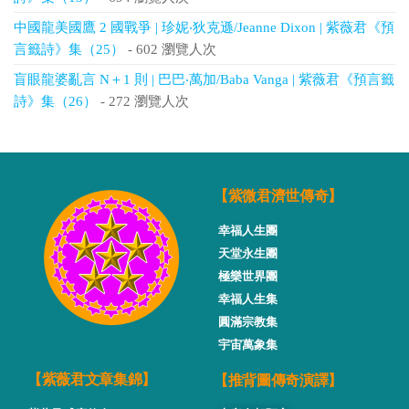
中國龍美國鷹 2 國戰爭 | 珍妮‧狄克遜/Jeanne Dixon | 紫薇君《預
言籤詩》集（25）
- 602 瀏覽人次
盲眼龍婆亂言 N＋1 則 | 巴巴‧萬加/Baba Vanga | 紫薇君《預言籤
詩》集（26）
- 272 瀏覽人次
【紫微君濟世傳奇】
幸福人生團
天堂永生團
極樂世界團
幸福人生集
圓滿宗教集
宇宙萬象集
【推背圖傳奇演譯】
【紫薇君文章集錦】