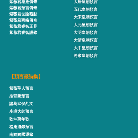
紫薇君感應傳奇
大唐皇朝預言
紫薇君預言傳奇
五代皇朝預言
紫薇君世論觀點
大宋皇朝預言
紫薇君商略傳奇
大元皇朝預言
紫薇君睿智正見
紫薇君睿智語錄
大明皇朝預言
大清皇朝預言
大中皇朝預言
將來皇朝預言
【預言籤詩集】
紫薇聖人預言
推背圖預言
諸葛武侯乩文
步虛大師預言
乾坤萬年歌
格庵遺錄預言
南鯤鯓國運籤