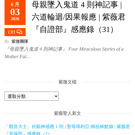
母親墜入鬼道 4 則神記事 |
6 月
救
03
世
六道輪迴/因果報應 | 紫薇君
2026
主
『自證部』感應錄（31）
Off
By
紫微團隊
『母親墜入鬼道 4 則神記事』 Four Miraculous Stories of a
Mother Fal…
紫微文檔
紫薇聖人新文
「觀音大士」祈願神感應 1 則 | 聖母瑪利亞/媽祖林默娘 | 紫薇君
『菩薩部』感應錄（7）