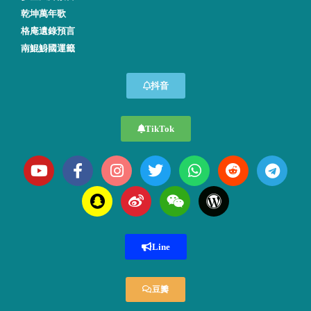
乾坤萬年歌
格庵遺錄預言
南鯤鯓國運籤
抖音
TikTok
Line
豆瓣