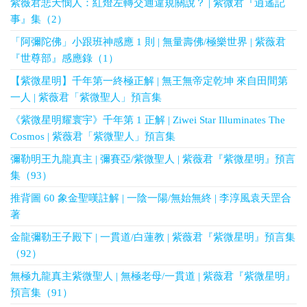
紫薇君悲天憫人：紅燈左轉交通違規關說？ | 紫微君『逍遙記
事』集（2）
「阿彌陀佛」小跟班神感應 1 則 | 無量壽佛/極樂世界 | 紫薇君
『世尊部』感應錄（1）
【紫微星明】千年第一終極正解 | 無王無帝定乾坤 來自田間第
一人 | 紫薇君「紫微聖人」預言集
《紫微星明耀寰宇》千年第 1 正解 | Ziwei Star Illuminates The
Cosmos | 紫薇君「紫微聖人」預言集
彌勒明王九龍真主 | 彌賽亞/紫微聖人 | 紫薇君『紫微星明』預言
集（93）
推背圖 60 象金聖嘆註解 | 一陰一陽/無始無終 | 李淳風袁天罡合
著
金龍彌勒王子殿下 | 一貫道/白蓮教 | 紫薇君『紫微星明』預言集
（92）
無極九龍真主紫微聖人 | 無極老母/一貫道 | 紫薇君『紫微星明』
預言集（91）