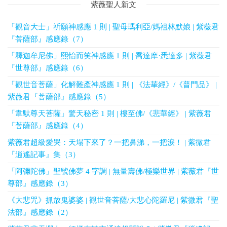
紫薇聖人新文
「觀音大士」祈願神感應 1 則 | 聖母瑪利亞/媽祖林默娘 | 紫薇君
『菩薩部』感應錄（7）
「釋迦牟尼佛」熙怡而笑神感應 1 則 | 喬達摩·悉達多 | 紫薇君
『世尊部』感應錄（6）
「觀世音菩薩」化解難產神感應 1 則 | 《法華經》/《普門品》 |
紫薇君『菩薩部』感應錄（5）
「韋馱尊天菩薩」驚天秘密 1 則 | 樓至佛/《悲華經》 | 紫薇君
『菩薩部』感應錄（4）
紫薇君超級愛哭：天塌下來了？一把鼻涕，一把淚！ | 紫微君
『逍遙記事』集（3）
「阿彌陀佛」聖號佛夢 4 字調 | 無量壽佛/極樂世界 | 紫薇君『世
尊部』感應錄（3）
《大悲咒》抓放鬼婆婆 | 觀世音菩薩/大悲心陀羅尼 | 紫微君『聖
法部』感應錄（2）