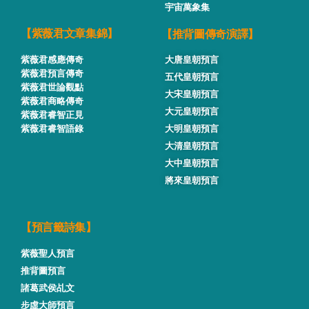
宇宙萬象集
【推背圖傳奇演譯】
【紫薇君文章集錦】
紫薇君感應傳奇
大唐皇朝預言
紫薇君預言傳奇
五代皇朝預言
紫薇君世論觀點
大宋皇朝預言
紫薇君商略傳奇
大元皇朝預言
紫薇君睿智正見
紫薇君睿智語錄
大明皇朝預言
大清皇朝預言
大中皇朝預言
將來皇朝預言
【預言籤詩集】
紫薇聖人預言
推背圖預言
諸葛武侯乩文
步虛大師預言