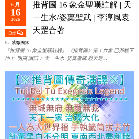
推背圖 16 象金聖嘆註解 | 天
6 月
救
16
世
一生水/姿稟聖武 | 李淳風袁
2026
主
天罡合著
Off
By
紫微團隊
『推背圖 16 象金聖嘆註解』 《推背圖》第十六象 已卯離下
坤上 明夷 讖曰： 天一生水 姿稟聖武 順天應…