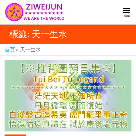
2026
彌
Menu
賽
紫薇
亞
標籤:
天一生水
聖人
救
世
《推
主
首頁
»
天一生水
背
樂
章-
圖》
人
預
人
都
言-
是
紫薇
彌
君寰
賽
亞-
宇傳
個
奇官
個
都
網
是