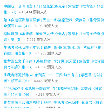
中國統一台灣預言 1 則 | 始艱危/終克定 | 紫薇君《推背圖》預言
集（59）
- 13,434 瀏覽人次
第16象趙匡胤預言詳解 | 天生一水/姿稟聖武 | 紫薇君《推背圖傳
奇演譯》集（4）
- 7,195 瀏覽人次
赵匡胤第16象正解 | 顺天应人/无今无古 | 紫薇君《推背图传奇演
译》集（5）
- 7,092 瀏覽人次
生我者猴死我雕千年第 1 錯解 | 第 40 象/第 41 象 | 紫薇君《推
背圖》預言集（8）
- 4,955 瀏覽人次
推背圖全文千年第 1 終極揭密 | 李淳風/袁天罡 | 紫薇君《推背圖
傳奇演譯》集（3）
- 4,500 瀏覽人次
生我者猴死我雕 41 象預言 | 一二三四/無土有主 | 紫薇君《推背
圖》預言集（6）
- 4,443 瀏覽人次
2026/2027 中國武統台灣預言 | 生我者猴死我雕 | 紫薇君《推背
圖》預言集（60）
- 4,318 瀏覽人次
推背圖預言台獨建國唯 1 關鍵 | 生我者猴死我雕 | 紫薇君《推背