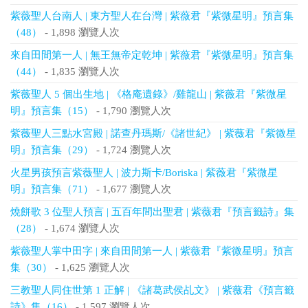
紫薇聖人台南人 | 東方聖人在台灣 | 紫薇君『紫微星明』預言集
（48）
- 1,898 瀏覽人次
來自田間第一人 | 無王無帝定乾坤 | 紫薇君『紫微星明』預言集
（44）
- 1,835 瀏覽人次
紫薇聖人 5 個出生地 | 《格庵遺錄》/雞龍山 | 紫薇君『紫微星
明』預言集（15）
- 1,790 瀏覽人次
紫薇聖人三點水宮殿 | 諾查丹瑪斯/《諸世紀》 | 紫薇君『紫微星
明』預言集（29）
- 1,724 瀏覽人次
火星男孩預言紫薇聖人 | 波力斯卡/Boriska | 紫薇君『紫微星
明』預言集（71）
- 1,677 瀏覽人次
燒餅歌 3 位聖人預言 | 五百年間出聖君 | 紫薇君『預言籤詩』集
（28）
- 1,674 瀏覽人次
紫薇聖人掌中田字 | 來自田間第一人 | 紫薇君『紫微星明』預言
集（30）
- 1,625 瀏覽人次
三教聖人同住世第 1 正解 | 《諸葛武侯乩文》 | 紫薇君《預言籤
詩》集（16）
- 1,597 瀏覽人次