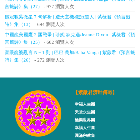
言籤詩》集（27）
- 977 瀏覽人次
鐵冠數紫微星 7 句解析 | 透天玄機/鐵冠道人 | 紫薇君《預言籤
詩》集（13）
- 694 瀏覽人次
中國龍美國鷹 2 國戰爭 | 珍妮‧狄克遜/Jeanne Dixon | 紫薇君《預
言籤詩》集（25）
- 602 瀏覽人次
盲眼龍婆亂言 N＋1 則 | 巴巴‧萬加/Baba Vanga | 紫薇君《預言籤
詩》集（26）
- 272 瀏覽人次
【紫微君濟世傳奇】
幸福人生團
天堂永生團
極樂世界團
幸福人生集
圓滿宗教集