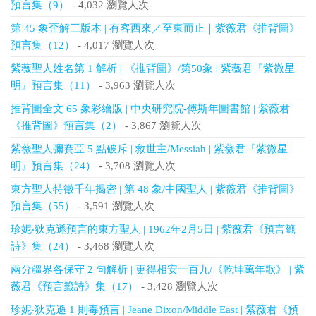
預言集（9）
- 4,032 瀏覽人次
第 45 象歪解三版本 | 有客西來／至東而止｜紫薇君《推背圖》
預言集（12）
- 4,017 瀏覽人次
紫薇聖人姓名第 1 解析 | 《推背圖》/第50象 | 紫薇君『紫微星
明』預言集（11）
- 3,963 瀏覽人次
推背圖全文 65 象彩繪版 | 中央研究院-傅斯年圖書館 | 紫薇君
《推背圖》預言集（2）
- 3,867 瀏覽人次
紫薇聖人彌賽亞 5 點破斥 | 救世主/Messiah | 紫薇君『紫微星
明』預言集（24）
- 3,708 瀏覽人次
東方聖人特徵千年揭密 | 第 48 象/中國聖人 | 紫薇君《推背圖》
預言集（55）
- 3,591 瀏覽人次
珍妮‧狄克遜預言的東方聖人 | 1962年2月5日 | 紫薇君《預言籤
詩》集（24）
- 3,468 瀏覽人次
兩分疆界各保守 2 句解析 | 更得相安一百九/《乾坤萬年歌》 | 紫
薇君《預言籤詩》集（17）
- 3,428 瀏覽人次
珍妮‧狄克遜 1 則毒預言 | Jeane Dixon/Middle East | 紫薇君《預