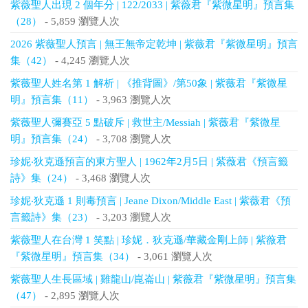
紫薇聖人出現 2 個年分 | 122/2033 | 紫薇君『紫微星明』預言集
（28）
- 5,859 瀏覽人次
2026 紫薇聖人預言 | 無王無帝定乾坤 | 紫薇君『紫微星明』預言
集（42）
- 4,245 瀏覽人次
紫薇聖人姓名第 1 解析 | 《推背圖》/第50象 | 紫薇君『紫微星
明』預言集（11）
- 3,963 瀏覽人次
紫薇聖人彌賽亞 5 點破斥 | 救世主/Messiah | 紫薇君『紫微星
明』預言集（24）
- 3,708 瀏覽人次
珍妮‧狄克遜預言的東方聖人 | 1962年2月5日 | 紫薇君《預言籤
詩》集（24）
- 3,468 瀏覽人次
珍妮‧狄克遜 1 則毒預言 | Jeane Dixon/Middle East | 紫薇君《預
言籤詩》集（23）
- 3,203 瀏覽人次
紫薇聖人在台灣 1 笑點 | 珍妮．狄克遜/華藏金剛上師 | 紫薇君
『紫微星明』預言集（34）
- 3,061 瀏覽人次
紫薇聖人生長區域 | 雞龍山/崑崙山 | 紫薇君『紫微星明』預言集
（47）
- 2,895 瀏覽人次