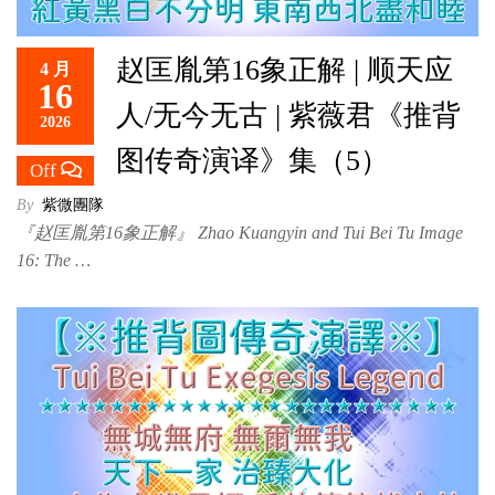
赵匡胤第16象正解 | 顺天应
4 月
16
人/无今无古 | 紫薇君《推背
2026
图传奇演译》集（5）
Off
By
紫微團隊
『赵匡胤第16象正解』 Zhao Kuangyin and Tui Bei Tu Image
16: The …