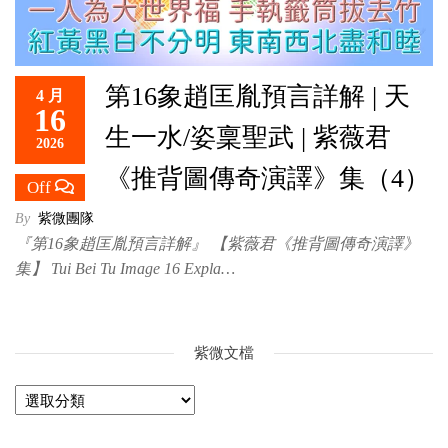
第16象趙匡胤預言詳解 | 天
4 月
16
生一水/姿稟聖武 | 紫薇君
2026
《推背圖傳奇演譯》集（4）
Off
By
紫微團隊
『第16象趙匡胤預言詳解』 【紫薇君《推背圖傳奇演譯》
集】 Tui Bei Tu Image 16 Expla…
紫微文檔