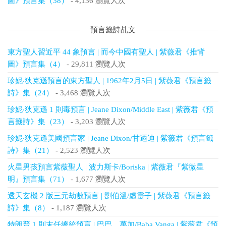
圖》預言集（38）
- 4,136 瀏覽人次
預言籤詩乩文
東方聖人習近平 44 象預言 | 而今中國有聖人 | 紫薇君《推背
圖》預言集（4）
- 29,811 瀏覽人次
珍妮‧狄克遜預言的東方聖人 | 1962年2月5日 | 紫薇君《預言籤
詩》集（24）
- 3,468 瀏覽人次
珍妮‧狄克遜 1 則毒預言 | Jeane Dixon/Middle East | 紫薇君《預
言籤詩》集（23）
- 3,203 瀏覽人次
珍妮‧狄克遜美國預言家 | Jeane Dixon/甘迺迪 | 紫薇君《預言籤
詩》集（21）
- 2,523 瀏覽人次
火星男孩預言紫薇聖人 | 波力斯卡/Boriska | 紫薇君『紫微星
明』預言集（71）
- 1,677 瀏覽人次
透天玄機 2 版三元劫數預言 | 劉伯溫/虛靈子 | 紫薇君《預言籤
詩》集（8）
- 1,187 瀏覽人次
特朗普 1 則末任總統預言 | 巴巴．萬加/Baba Vanga | 紫薇君《預