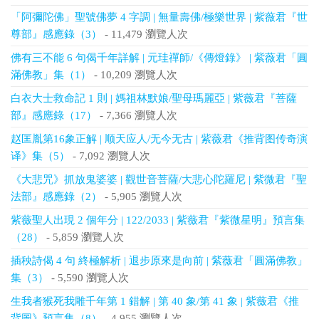
「阿彌陀佛」聖號佛夢 4 字調 | 無量壽佛/極樂世界 | 紫薇君『世
尊部』感應錄（3）
- 11,479 瀏覽人次
佛有三不能 6 句偈千年詳解 | 元珪禪師/《傳燈錄》 | 紫薇君「圓
滿佛教」集（1）
- 10,209 瀏覽人次
白衣大士救命記 1 則 | 媽祖林默娘/聖母瑪麗亞 | 紫薇君『菩薩
部』感應錄（17）
- 7,366 瀏覽人次
赵匡胤第16象正解 | 顺天应人/无今无古 | 紫薇君《推背图传奇演
译》集（5）
- 7,092 瀏覽人次
《大悲咒》抓放鬼婆婆 | 觀世音菩薩/大悲心陀羅尼 | 紫微君『聖
法部』感應錄（2）
- 5,905 瀏覽人次
紫薇聖人出現 2 個年分 | 122/2033 | 紫薇君『紫微星明』預言集
（28）
- 5,859 瀏覽人次
插秧詩偈 4 句 終極解析 | 退步原來是向前 | 紫薇君「圓滿佛教」
集（3）
- 5,590 瀏覽人次
生我者猴死我雕千年第 1 錯解 | 第 40 象/第 41 象 | 紫薇君《推
背圖》預言集（8）
- 4,955 瀏覽人次