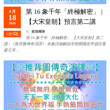
第 16 象千年「終極解密」 |
4 月
18
【大宋皇朝】預言第二講
2026
By
紫微團隊
Off
第 16 象千年「終極解密」 【大宋皇朝】第二
講 | 《推背圖傳奇演譯》 本象詳細解說宋朝開國皇帝趙匡胤
建立宋…