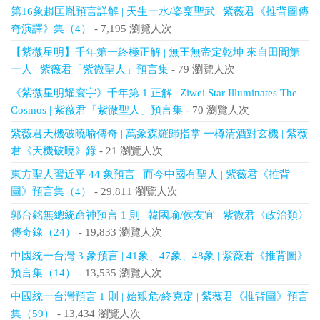
第16象趙匡胤預言詳解 | 天生一水/姿稟聖武 | 紫薇君《推背圖傳
奇演譯》集（4）
- 7,195 瀏覽人次
【紫微星明】千年第一終極正解 | 無王無帝定乾坤 來自田間第
一人 | 紫薇君「紫微聖人」預言集
- 79 瀏覽人次
《紫微星明耀寰宇》千年第 1 正解 | Ziwei Star Illuminates The
Cosmos | 紫薇君「紫微聖人」預言集
- 70 瀏覽人次
紫薇君天機破曉喻傳奇 | 萬象森羅歸指掌 一樽清酒對玄機 | 紫薇
君《天機破曉》錄
- 21 瀏覽人次
東方聖人習近平 44 象預言 | 而今中國有聖人 | 紫薇君《推背
圖》預言集（4）
- 29,811 瀏覽人次
郭台銘無總統命神預言 1 則 | 韓國瑜/侯友宜 | 紫微君〈政治類〉
傳奇錄（24）
- 19,833 瀏覽人次
中國統一台灣 3 象預言 | 41象、47象、48象 | 紫薇君《推背圖》
預言集（14）
- 13,535 瀏覽人次
中國統一台灣預言 1 則 | 始艱危/終克定 | 紫薇君《推背圖》預言
集（59）
- 13,434 瀏覽人次