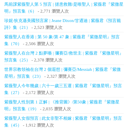
馬前課紫薇聖人第 5 預言 | 拯患救難/是唯聖人 | 紫薇君『紫微星
明』預言集（6）
- 2,771 瀏覽人次
珍妮‧狄克遜美國預言家 | Jeane Dixon/甘迺迪 | 紫薇君《預言籤
詩》集（21）
- 2,523 瀏覽人次
紫薇聖人在香港 | 第 50 象/第 47 象 | 紫薇君『紫微星明』預言
集（70）
- 2,506 瀏覽人次
紫薇聖人在台灣 2 點夢囈 | 彌賽亞/救世主 | 紫薇君『紫微星明』
預言集（25）
- 2,378 瀏覽人次
世界宗教領袖在台灣 2 個遐想 | 彌賽亞/Messiah | 紫薇君『紫微
星明』預言集（23）
- 2,327 瀏覽人次
紫薇聖人今年幾歲 | 六十一歲三五運 | 紫薇君『紫微星明』預言
集（27）
- 2,172 瀏覽人次
紫薇聖人性別第 1 正解 | 《推背圖》/第50象 | 紫薇君『紫微星
明』預言集（19）
- 2,035 瀏覽人次
紫薇聖人女假預言 | 此女非聖不相嫁 | 紫薇君『紫微星明』預言
集（45）
- 1,912 瀏覽人次