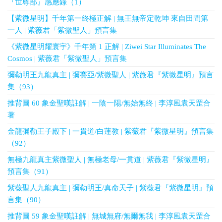
『世尊部』感應錄（1）
【紫微星明】千年第一終極正解 | 無王無帝定乾坤 來自田間第
一人 | 紫薇君「紫微聖人」預言集
《紫微星明耀寰宇》千年第 1 正解 | Ziwei Star Illuminates The
Cosmos | 紫薇君「紫微聖人」預言集
彌勒明王九龍真主 | 彌賽亞/紫微聖人 | 紫薇君『紫微星明』預言
集（93）
推背圖 60 象金聖嘆註解 | 一陰一陽/無始無終 | 李淳風袁天罡合
著
金龍彌勒王子殿下 | 一貫道/白蓮教 | 紫薇君『紫微星明』預言集
（92）
無極九龍真主紫微聖人 | 無極老母/一貫道 | 紫薇君『紫微星明』
預言集（91）
紫薇聖人九龍真主 | 彌勒明王/真命天子 | 紫薇君『紫微星明』預
言集（90）
推背圖 59 象金聖嘆註解 | 無城無府/無爾無我 | 李淳風袁天罡合