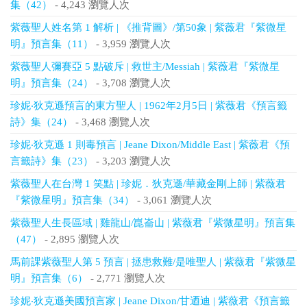
集（42）
- 4,243 瀏覽人次
紫薇聖人姓名第 1 解析 | 《推背圖》/第50象 | 紫薇君『紫微星
明』預言集（11）
- 3,959 瀏覽人次
紫薇聖人彌賽亞 5 點破斥 | 救世主/Messiah | 紫薇君『紫微星
明』預言集（24）
- 3,708 瀏覽人次
珍妮‧狄克遜預言的東方聖人 | 1962年2月5日 | 紫薇君《預言籤
詩》集（24）
- 3,468 瀏覽人次
珍妮‧狄克遜 1 則毒預言 | Jeane Dixon/Middle East | 紫薇君《預
言籤詩》集（23）
- 3,203 瀏覽人次
紫薇聖人在台灣 1 笑點 | 珍妮．狄克遜/華藏金剛上師 | 紫薇君
『紫微星明』預言集（34）
- 3,061 瀏覽人次
紫薇聖人生長區域 | 雞龍山/崑崙山 | 紫薇君『紫微星明』預言集
（47）
- 2,895 瀏覽人次
馬前課紫薇聖人第 5 預言 | 拯患救難/是唯聖人 | 紫薇君『紫微星
明』預言集（6）
- 2,771 瀏覽人次
珍妮‧狄克遜美國預言家 | Jeane Dixon/甘迺迪 | 紫薇君《預言籤