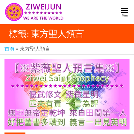
2026
彌
Menu
賽
紫薇
亞
標籤:
東方聖人預言
聖人
救
世
《推
主
首頁
»
東方聖人預言
背
樂
章-
圖》
人
預
人
都
言-
是
紫薇
彌
君寰
賽
亞-
宇傳
個
奇官
個
都
網
是