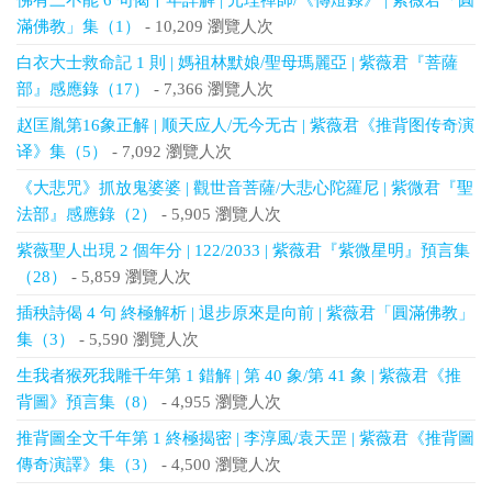
佛有三不能 6 句偈千年詳解 | 元珪禪師/《傳燈錄》 | 紫薇君「圓
滿佛教」集（1）
- 10,209 瀏覽人次
白衣大士救命記 1 則 | 媽祖林默娘/聖母瑪麗亞 | 紫薇君『菩薩
部』感應錄（17）
- 7,366 瀏覽人次
赵匡胤第16象正解 | 顺天应人/无今无古 | 紫薇君《推背图传奇演
译》集（5）
- 7,092 瀏覽人次
《大悲咒》抓放鬼婆婆 | 觀世音菩薩/大悲心陀羅尼 | 紫微君『聖
法部』感應錄（2）
- 5,905 瀏覽人次
紫薇聖人出現 2 個年分 | 122/2033 | 紫薇君『紫微星明』預言集
（28）
- 5,859 瀏覽人次
插秧詩偈 4 句 終極解析 | 退步原來是向前 | 紫薇君「圓滿佛教」
集（3）
- 5,590 瀏覽人次
生我者猴死我雕千年第 1 錯解 | 第 40 象/第 41 象 | 紫薇君《推
背圖》預言集（8）
- 4,955 瀏覽人次
推背圖全文千年第 1 終極揭密 | 李淳風/袁天罡 | 紫薇君《推背圖
傳奇演譯》集（3）
- 4,500 瀏覽人次