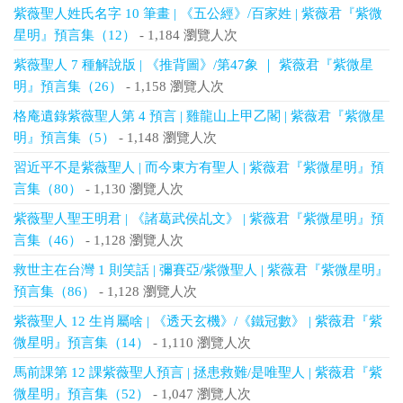
紫薇聖人姓氏名字 10 筆畫 | 《五公經》/百家姓 | 紫薇君『紫微
星明』預言集（12）
- 1,184 瀏覽人次
紫薇聖人 7 種解說版 | 《推背圖》/第47象 ｜ 紫薇君『紫微星
明』預言集（26）
- 1,158 瀏覽人次
格庵遺錄紫薇聖人第 4 預言 | 雞龍山上甲乙閣 | 紫薇君『紫微星
明』預言集（5）
- 1,148 瀏覽人次
習近平不是紫薇聖人 | 而今東方有聖人 | 紫薇君『紫微星明』預
言集（80）
- 1,130 瀏覽人次
紫薇聖人聖王明君 | 《諸葛武侯乩文》 | 紫薇君『紫微星明』預
言集（46）
- 1,128 瀏覽人次
救世主在台灣 1 則笑話 | 彌賽亞/紫微聖人 | 紫薇君『紫微星明』
預言集（86）
- 1,128 瀏覽人次
紫薇聖人 12 生肖屬啥 | 《透天玄機》/《鐵冠數》 | 紫薇君『紫
微星明』預言集（14）
- 1,110 瀏覽人次
馬前課第 12 課紫薇聖人預言 | 拯患救難/是唯聖人 | 紫薇君『紫
微星明』預言集（52）
- 1,047 瀏覽人次