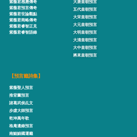
紫薇君感應傳奇
大唐皇朝預言
紫薇君預言傳奇
五代皇朝預言
紫薇君世論觀點
大宋皇朝預言
紫薇君商略傳奇
大元皇朝預言
紫薇君睿智正見
紫薇君睿智語錄
大明皇朝預言
大清皇朝預言
大中皇朝預言
將來皇朝預言
【預言籤詩集】
紫薇聖人預言
推背圖預言
諸葛武侯乩文
步虛大師預言
乾坤萬年歌
格庵遺錄預言
南鯤鯓國運籤