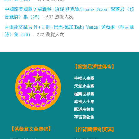
中國龍美國鷹 2 國戰爭 | 珍妮‧狄克遜/Jeanne Dixon | 紫薇君《預
言籤詩》集（25）
- 602 瀏覽人次
盲眼龍婆亂言 N＋1 則 | 巴巴‧萬加/Baba Vanga | 紫薇君《預言籤
詩》集（26）
- 272 瀏覽人次
【紫微君濟世傳奇】
幸福人生團
天堂永生團
極樂世界團
幸福人生集
圓滿宗教集
宇宙萬象集
【推背圖傳奇演譯】
【紫薇君文章集錦】