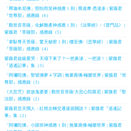
「釋迦牟尼佛」熙怡而笑神感應 1 則 | 喬達摩·悉達多 | 紫薇君
『世尊部』感應錄（6）
「觀世音菩薩」化解難產神感應 1 則 | 《法華經》/《普門品》 |
紫薇君『菩薩部』感應錄（5）
「韋馱尊天菩薩」驚天秘密 1 則 | 樓至佛/《悲華經》 | 紫薇君
『菩薩部』感應錄（4）
紫薇君超級愛哭：天塌下來了？一把鼻涕，一把淚！ | 紫微君
『逍遙記事』集（3）
「阿彌陀佛」聖號佛夢 4 字調 | 無量壽佛/極樂世界 | 紫薇君『世
尊部』感應錄（3）
《大悲咒》抓放鬼婆婆 | 觀世音菩薩/大悲心陀羅尼 | 紫微君『聖
法部』感應錄（2）
紫薇君悲天憫人：紅燈左轉交通違規關說？ | 紫微君『逍遙記
事』集（2）
「阿彌陀佛」小跟班神感應 1 則 | 無量壽佛/極樂世界 | 紫薇君