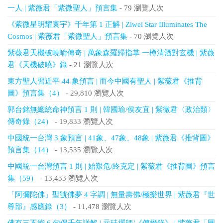
一人 | 紫薇君「紫微聖人」預言集
- 79 瀏覽人次
《紫微星明耀寰宇》千年第 1 正解 | Ziwei Star Illuminates The
Cosmos | 紫薇君「紫微聖人」預言集
- 70 瀏覽人次
紫薇君天機破曉喻傳奇 | 萬象森羅歸指掌 一樽清酒對玄機 | 紫薇
君《天機破曉》錄
- 21 瀏覽人次
東方聖人習近平 44 象預言 | 而今中國有聖人 | 紫薇君《推背
圖》預言集（4）
- 29,810 瀏覽人次
郭台銘無總統命神預言 1 則 | 韓國瑜/侯友宜 | 紫微君〈政治類〉
傳奇錄（24）
- 19,833 瀏覽人次
中國統一台灣 3 象預言 | 41象、47象、48象 | 紫薇君《推背圖》
預言集（14）
- 13,535 瀏覽人次
中國統一台灣預言 1 則 | 始艱危/終克定 | 紫薇君《推背圖》預言
集（59）
- 13,433 瀏覽人次
「阿彌陀佛」聖號佛夢 4 字調 | 無量壽佛/極樂世界 | 紫薇君『世
尊部』感應錄（3）
- 11,478 瀏覽人次