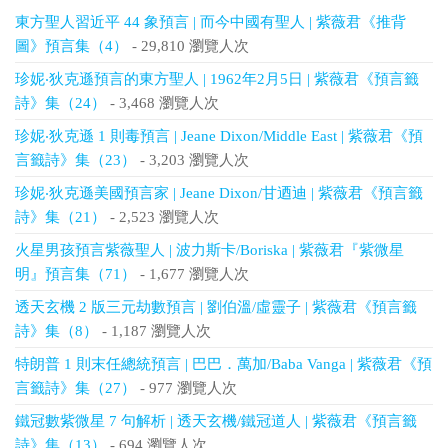
東方聖人習近平 44 象預言 | 而今中國有聖人 | 紫薇君《推背
圖》預言集（4）
- 29,810 瀏覽人次
珍妮‧狄克遜預言的東方聖人 | 1962年2月5日 | 紫薇君《預言籤
詩》集（24）
- 3,468 瀏覽人次
珍妮‧狄克遜 1 則毒預言 | Jeane Dixon/Middle East | 紫薇君《預
言籤詩》集（23）
- 3,203 瀏覽人次
珍妮‧狄克遜美國預言家 | Jeane Dixon/甘迺迪 | 紫薇君《預言籤
詩》集（21）
- 2,523 瀏覽人次
火星男孩預言紫薇聖人 | 波力斯卡/Boriska | 紫薇君『紫微星
明』預言集（71）
- 1,677 瀏覽人次
透天玄機 2 版三元劫數預言 | 劉伯溫/虛靈子 | 紫薇君《預言籤
詩》集（8）
- 1,187 瀏覽人次
特朗普 1 則末任總統預言 | 巴巴．萬加/Baba Vanga | 紫薇君《預
言籤詩》集（27）
- 977 瀏覽人次
鐵冠數紫微星 7 句解析 | 透天玄機/鐵冠道人 | 紫薇君《預言籤
詩》集（13）
- 694 瀏覽人次