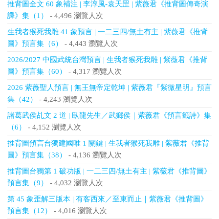
推背圖全文 60 象補注 | 李淳風-袁天罡 | 紫薇君《推背圖傳奇演
譯》集（1）
- 4,496 瀏覽人次
生我者猴死我雕 41 象預言 | 一二三四/無土有主 | 紫薇君《推背
圖》預言集（6）
- 4,443 瀏覽人次
2026/2027 中國武統台灣預言 | 生我者猴死我雕 | 紫薇君《推背
圖》預言集（60）
- 4,317 瀏覽人次
2026 紫薇聖人預言 | 無王無帝定乾坤 | 紫薇君『紫微星明』預言
集（42）
- 4,243 瀏覽人次
諸葛武侯乩文 2 道 | 臥龍先生／武鄉侯｜紫薇君《預言籤詩》集
（6）
- 4,152 瀏覽人次
推背圖預言台獨建國唯 1 關鍵 | 生我者猴死我雕 | 紫薇君《推背
圖》預言集（38）
- 4,136 瀏覽人次
推背圖台獨第 1 破功版 | 一二三四/無土有主 | 紫薇君《推背圖》
預言集（9）
- 4,032 瀏覽人次
第 45 象歪解三版本 | 有客西來／至東而止｜紫薇君《推背圖》
預言集（12）
- 4,016 瀏覽人次