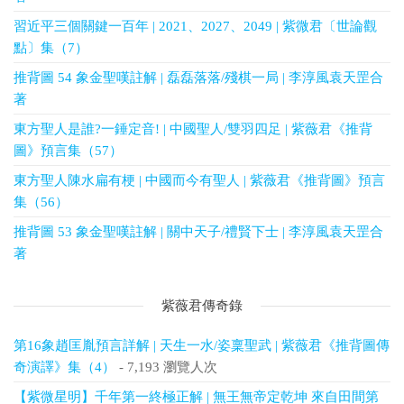
習近平三個關鍵一百年 | 2021、2027、2049 | 紫微君〔世論觀
點〕集（7）
推背圖 54 象金聖嘆註解 | 磊磊落落/殘棋一局 | 李淳風袁天罡合
著
東方聖人是誰?一錘定音! | 中國聖人/雙羽四足 | 紫薇君《推背
圖》預言集（57）
東方聖人陳水扁有梗 | 中國而今有聖人 | 紫薇君《推背圖》預言
集（56）
推背圖 53 象金聖嘆註解 | 關中天子/禮賢下士 | 李淳風袁天罡合
著
紫薇君傳奇錄
第16象趙匡胤預言詳解 | 天生一水/姿稟聖武 | 紫薇君《推背圖傳
奇演譯》集（4）
- 7,193 瀏覽人次
【紫微星明】千年第一終極正解 | 無王無帝定乾坤 來自田間第