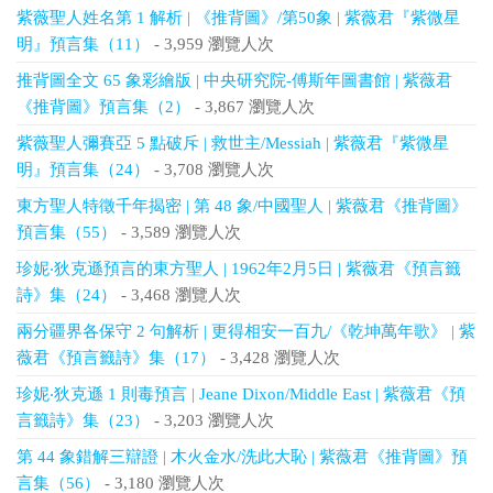
紫薇聖人姓名第 1 解析 | 《推背圖》/第50象 | 紫薇君『紫微星
明』預言集（11）
- 3,959 瀏覽人次
推背圖全文 65 象彩繪版 | 中央研究院-傅斯年圖書館 | 紫薇君
《推背圖》預言集（2）
- 3,867 瀏覽人次
紫薇聖人彌賽亞 5 點破斥 | 救世主/Messiah | 紫薇君『紫微星
明』預言集（24）
- 3,708 瀏覽人次
東方聖人特徵千年揭密 | 第 48 象/中國聖人 | 紫薇君《推背圖》
預言集（55）
- 3,589 瀏覽人次
珍妮‧狄克遜預言的東方聖人 | 1962年2月5日 | 紫薇君《預言籤
詩》集（24）
- 3,468 瀏覽人次
兩分疆界各保守 2 句解析 | 更得相安一百九/《乾坤萬年歌》 | 紫
薇君《預言籤詩》集（17）
- 3,428 瀏覽人次
珍妮‧狄克遜 1 則毒預言 | Jeane Dixon/Middle East | 紫薇君《預
言籤詩》集（23）
- 3,203 瀏覽人次
第 44 象錯解三辯證 | 木火金水/洗此大恥 | 紫薇君《推背圖》預
言集（56）
- 3,180 瀏覽人次