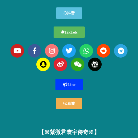
抖音
TikTok
Line
豆瓣
【※紫微君寰宇傳奇※】