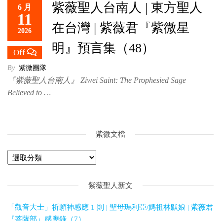
紫薇聖人台南人 | 東方聖人
6 月
救
11
世
在台灣 | 紫薇君『紫微星
2026
主
明』預言集（48）
Off
By
紫微團隊
『紫薇聖人台南人』 Ziwei Saint: The Prophesied Sage
Believed to …
紫微文檔
紫薇聖人新文
「觀音大士」祈願神感應 1 則 | 聖母瑪利亞/媽祖林默娘 | 紫薇君
『菩薩部』感應錄（7）