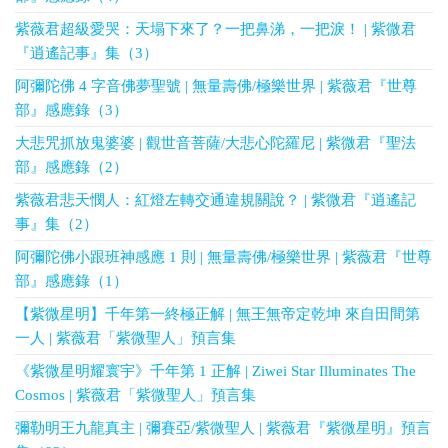
紫薇君超級愛哭：天塌下來了？一把鼻涕，一把淚！ | 紫微君
『逍遙記事』集（3）
阿彌陀佛 4 字音佛夢聖號 | 無量壽佛/極樂世界 | 紫薇君『世尊
部』感應錄（3）
大悲咒抓放鬼婆婆 | 觀世音菩薩/大悲心陀羅尼 | 紫微君『聖法
部』感應錄（2）
紫薇君悲天憫人：紅燈左轉交通違規關說？ | 紫微君『逍遙記
事』集（2）
阿彌陀佛小跟班神感應 1 則 | 無量壽佛/極樂世界 | 紫薇君『世尊
部』感應錄（1）
【紫微星明】千年第一終極正解 | 無王無帝定乾坤 來自田間第
一人 | 紫薇君「紫微聖人」預言集
《紫微星明耀寰宇》千年第 1 正解 | Ziwei Star Illuminates The
Cosmos | 紫薇君「紫微聖人」預言集
彌勒明王九龍真主 | 彌賽亞/紫微聖人 | 紫薇君『紫微星明』預言