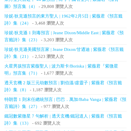
圖》預言集（4）
- 29,808 瀏覽人次
珍妮‧狄克遜預言的東方聖人 | 1962年2月5日 | 紫薇君《預言籤
詩》集（24）
- 3,468 瀏覽人次
珍妮‧狄克遜 1 則毒預言 | Jeane Dixon/Middle East | 紫薇君《預
言籤詩》集（23）
- 3,203 瀏覽人次
珍妮‧狄克遜美國預言家 | Jeane Dixon/甘迺迪 | 紫薇君《預言籤
詩》集（21）
- 2,523 瀏覽人次
火星男孩預言紫薇聖人 | 波力斯卡/Boriska | 紫薇君『紫微星
明』預言集（71）
- 1,677 瀏覽人次
透天玄機 2 版三元劫數預言 | 劉伯溫/虛靈子 | 紫薇君《預言籤
詩》集（8）
- 1,187 瀏覽人次
特朗普 1 則末任總統預言 | 巴巴．萬加/Baba Vanga | 紫薇君《預
言籤詩》集（27）
- 977 瀏覽人次
鐵冠數紫微星 7 句解析 | 透天玄機/鐵冠道人 | 紫薇君《預言籤
詩》集（13）
- 692 瀏覽人次