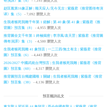
奇演譯》集（4）
- 7,193 瀏覽人次
赵匡胤第16象正解 | 顺天应人/无今无古 | 紫薇君《推背图传奇演
译》集（5）
- 7,092 瀏覽人次
生我者猴死我雕千年第 1 錯解 | 第 40 象/第 41 象 | 紫薇君《推
背圖》預言集（8）
- 4,955 瀏覽人次
推背圖全文千年第 1 終極揭密 | 李淳風/袁天罡 | 紫薇君《推背圖
傳奇演譯》集（3）
- 4,500 瀏覽人次
生我者猴死我雕 41 象預言 | 一二三四/無土有主 | 紫薇君《推背
圖》預言集（6）
- 4,443 瀏覽人次
2026/2027 中國武統台灣預言 | 生我者猴死我雕 | 紫薇君《推背
圖》預言集（60）
- 4,317 瀏覽人次
推背圖預言台獨建國唯 1 關鍵 | 生我者猴死我雕 | 紫薇君《推背
圖》預言集（38）
- 4,136 瀏覽人次
預言籤詩乩文
東方聖人習近平 44 象預言 | 而今中國有聖人 | 紫薇君《推背