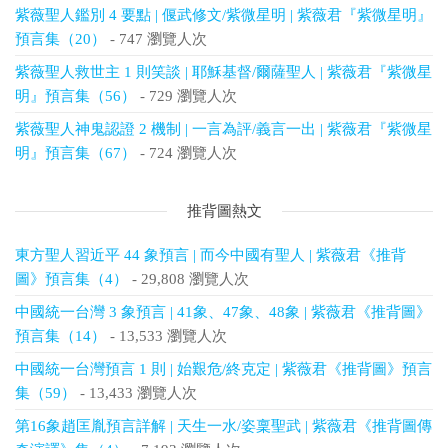
紫薇聖人鑑別 4 要點 | 偃武修文/紫微星明 | 紫薇君『紫微星明』
預言集（20）
- 747 瀏覽人次
紫薇聖人救世主 1 則笑談 | 耶穌基督/爾薩聖人 | 紫薇君『紫微星
明』預言集（56）
- 729 瀏覽人次
紫薇聖人神鬼認證 2 機制 | 一言為評/義言一出 | 紫薇君『紫微星
明』預言集（67）
- 724 瀏覽人次
推背圖熱文
東方聖人習近平 44 象預言 | 而今中國有聖人 | 紫薇君《推背
圖》預言集（4）
- 29,808 瀏覽人次
中國統一台灣 3 象預言 | 41象、47象、48象 | 紫薇君《推背圖》
預言集（14）
- 13,533 瀏覽人次
中國統一台灣預言 1 則 | 始艱危/終克定 | 紫薇君《推背圖》預言
集（59）
- 13,433 瀏覽人次
第16象趙匡胤預言詳解 | 天生一水/姿稟聖武 | 紫薇君《推背圖傳