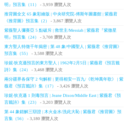
明』預言集（11）
- 3,959 瀏覽人次
推背圖全文 65 象彩繪版 | 中央研究院-傅斯年圖書館 | 紫薇君
《推背圖》預言集（2）
- 3,867 瀏覽人次
紫薇聖人彌賽亞 5 點破斥 | 救世主/Messiah | 紫薇君『紫微星
明』預言集（24）
- 3,708 瀏覽人次
東方聖人特徵千年揭密 | 第 48 象/中國聖人 | 紫薇君《推背圖》
預言集（55）
- 3,588 瀏覽人次
珍妮‧狄克遜預言的東方聖人 | 1962年2月5日 | 紫薇君《預言籤
詩》集（24）
- 3,468 瀏覽人次
兩分疆界各保守 2 句解析 | 更得相安一百九/《乾坤萬年歌》 | 紫
薇君《預言籤詩》集（17）
- 3,426 瀏覽人次
珍妮‧狄克遜 1 則毒預言 | Jeane Dixon/Middle East | 紫薇君《預
言籤詩》集（23）
- 3,203 瀏覽人次
第 44 象錯解三辯證 | 木火金水/洗此大恥 | 紫薇君《推背圖》預
言集（56）
- 3,180 瀏覽人次