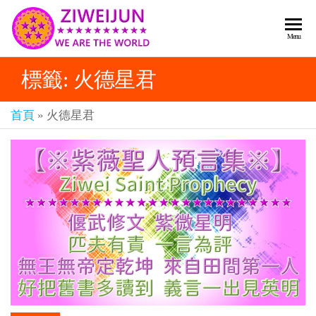
2026
彌
Menu
賽
紫薇
亞
標籤:
火德星君
聖人
救
世
《推
主
首頁
»
火德星君
背
樂
章-
圖》
人
預
人
都
言-
是
紫薇
彌
君寰
賽
亞-
宇傳
個
奇官
個
都
網
是