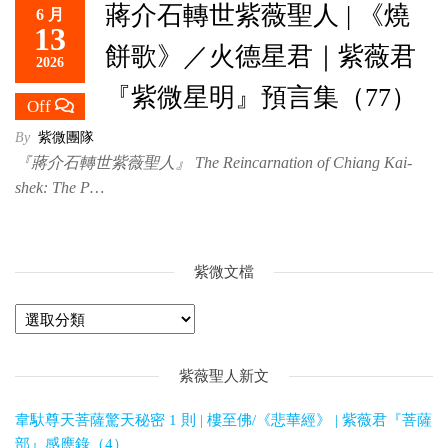
蔣介石轉世紫薇聖人 | 《燒
6 月
救
13
世
餅歌》／火德星君｜紫薇君
2026
主
『紫微星明』預言集（77）
Off
By
紫微團隊
『蔣介石轉世紫薇聖人』 The Reincarnation of Chiang Kai-
shek: The P…
紫微文檔
紫薇聖人新文
韋馱尊天菩薩驚天秘密 1 則 | 樓至佛/《悲華經》 | 紫薇君『菩薩
部』感應錄（4）