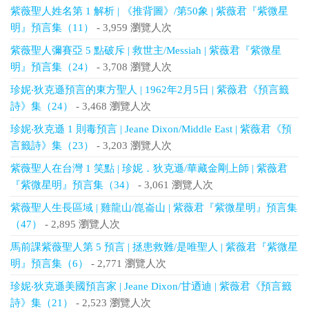
紫薇聖人姓名第 1 解析 | 《推背圖》/第50象 | 紫薇君『紫微星
明』預言集（11）
- 3,959 瀏覽人次
紫薇聖人彌賽亞 5 點破斥 | 救世主/Messiah | 紫薇君『紫微星
明』預言集（24）
- 3,708 瀏覽人次
珍妮‧狄克遜預言的東方聖人 | 1962年2月5日 | 紫薇君《預言籤
詩》集（24）
- 3,468 瀏覽人次
珍妮‧狄克遜 1 則毒預言 | Jeane Dixon/Middle East | 紫薇君《預
言籤詩》集（23）
- 3,203 瀏覽人次
紫薇聖人在台灣 1 笑點 | 珍妮．狄克遜/華藏金剛上師 | 紫薇君
『紫微星明』預言集（34）
- 3,061 瀏覽人次
紫薇聖人生長區域 | 雞龍山/崑崙山 | 紫薇君『紫微星明』預言集
（47）
- 2,895 瀏覽人次
馬前課紫薇聖人第 5 預言 | 拯患救難/是唯聖人 | 紫薇君『紫微星
明』預言集（6）
- 2,771 瀏覽人次
珍妮‧狄克遜美國預言家 | Jeane Dixon/甘迺迪 | 紫薇君《預言籤
詩》集（21）
- 2,523 瀏覽人次