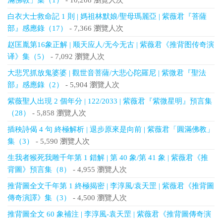
滿佛教」集（1）
- 10,208 瀏覽人次
白衣大士救命記 1 則 | 媽祖林默娘/聖母瑪麗亞 | 紫薇君『菩薩
部』感應錄（17）
- 7,366 瀏覽人次
赵匡胤第16象正解 | 顺天应人/无今无古 | 紫薇君《推背图传奇演
译》集（5）
- 7,092 瀏覽人次
大悲咒抓放鬼婆婆 | 觀世音菩薩/大悲心陀羅尼 | 紫微君『聖法
部』感應錄（2）
- 5,904 瀏覽人次
紫薇聖人出現 2 個年分 | 122/2033 | 紫薇君『紫微星明』預言集
（28）
- 5,858 瀏覽人次
插秧詩偈 4 句 終極解析 | 退步原來是向前 | 紫薇君「圓滿佛教」
集（3）
- 5,590 瀏覽人次
生我者猴死我雕千年第 1 錯解 | 第 40 象/第 41 象 | 紫薇君《推
背圖》預言集（8）
- 4,955 瀏覽人次
推背圖全文千年第 1 終極揭密 | 李淳風/袁天罡 | 紫薇君《推背圖
傳奇演譯》集（3）
- 4,500 瀏覽人次
推背圖全文 60 象補注 | 李淳風-袁天罡 | 紫薇君《推背圖傳奇演