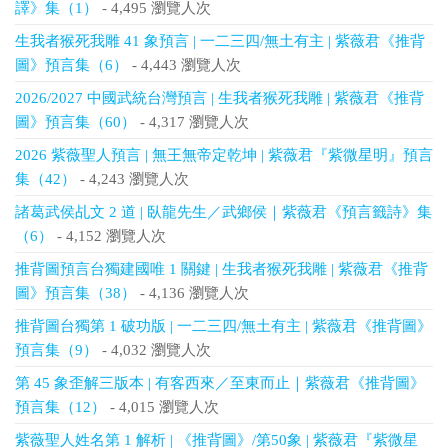
譯》集（1）
- 4,495 瀏覽人次
生我者猴死我雕 41 象預言 | 一二三四/無土有主 | 紫薇君《推背
圖》預言集（6）
- 4,443 瀏覽人次
2026/2027 中國武統台灣預言 | 生我者猴死我雕 | 紫薇君《推背
圖》預言集（60）
- 4,317 瀏覽人次
2026 紫薇聖人預言 | 無王無帝定乾坤 | 紫薇君『紫微星明』預言
集（42）
- 4,243 瀏覽人次
諸葛武侯乩文 2 道 | 臥龍先生／武鄉侯｜紫薇君《預言籤詩》集
（6）
- 4,152 瀏覽人次
推背圖預言台獨建國唯 1 關鍵 | 生我者猴死我雕 | 紫薇君《推背
圖》預言集（38）
- 4,136 瀏覽人次
推背圖台獨第 1 破功版 | 一二三四/無土有主 | 紫薇君《推背圖》
預言集（9）
- 4,032 瀏覽人次
第 45 象歪解三版本 | 有客西來／至東而止｜紫薇君《推背圖》
預言集（12）
- 4,015 瀏覽人次
紫薇聖人姓名第 1 解析 | 《推背圖》/第50象 | 紫薇君『紫微星