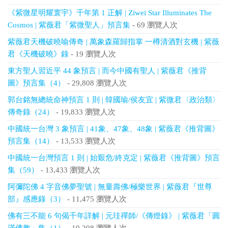
《紫微星明耀寰宇》千年第 1 正解 | Ziwei Star Illuminates The
Cosmos | 紫薇君「紫微聖人」預言集
- 69 瀏覽人次
紫薇君天機破曉喻傳奇 | 萬象森羅歸指掌 一樽清酒對玄機 | 紫薇
君《天機破曉》錄
- 19 瀏覽人次
東方聖人習近平 44 象預言 | 而今中國有聖人 | 紫薇君《推背
圖》預言集（4）
- 29,808 瀏覽人次
郭台銘無總統命神預言 1 則 | 韓國瑜/侯友宜 | 紫微君〈政治類〉
傳奇錄（24）
- 19,833 瀏覽人次
中國統一台灣 3 象預言 | 41象、47象、48象 | 紫薇君《推背圖》
預言集（14）
- 13,533 瀏覽人次
中國統一台灣預言 1 則 | 始艱危/終克定 | 紫薇君《推背圖》預言
集（59）
- 13,433 瀏覽人次
阿彌陀佛 4 字音佛夢聖號 | 無量壽佛/極樂世界 | 紫薇君『世尊
部』感應錄（3）
- 11,475 瀏覽人次
佛有三不能 6 句偈千年詳解 | 元珪禪師/《傳燈錄》 | 紫薇君「圓