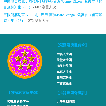
中國龍美國鷹 2 國戰爭 | 珍妮‧狄克遜/Jeanne Dixon | 紫薇君《預
言籤詩》集（25）
- 602 瀏覽人次
盲眼龍婆亂言 N＋1 則 | 巴巴‧萬加/Baba Vanga | 紫薇君《預言籤
詩》集（26）
- 272 瀏覽人次
【紫微君濟世傳奇】
幸福人生團
天堂永生團
極樂世界團
幸福人生集
圓滿宗教集
宇宙萬象集
【推背圖傳奇演譯】
【紫薇君文章集錦】
紫薇君感應傳奇
大唐皇朝預言