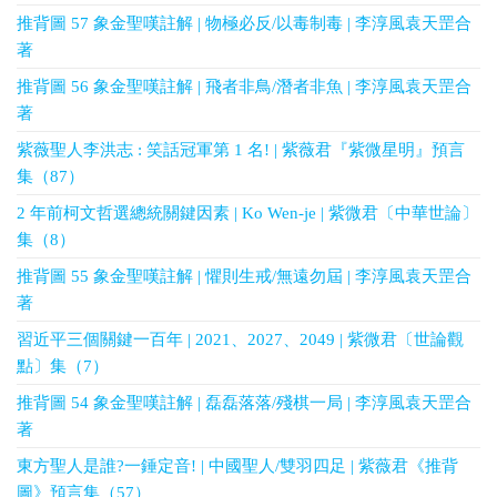
推背圖 57 象金聖嘆註解 | 物極必反/以毒制毒 | 李淳風袁天罡合
著
推背圖 56 象金聖嘆註解 | 飛者非鳥/潛者非魚 | 李淳風袁天罡合
著
紫薇聖人李洪志 : 笑話冠軍第 1 名! | 紫薇君『紫微星明』預言
集（87）
2 年前柯文哲選總統關鍵因素 | Ko Wen-je | 紫微君〔中華世論〕
集（8）
推背圖 55 象金聖嘆註解 | 懼則生戒/無遠勿屆 | 李淳風袁天罡合
著
習近平三個關鍵一百年 | 2021、2027、2049 | 紫微君〔世論觀
點〕集（7）
推背圖 54 象金聖嘆註解 | 磊磊落落/殘棋一局 | 李淳風袁天罡合
著
東方聖人是誰?一錘定音! | 中國聖人/雙羽四足 | 紫薇君《推背
圖》預言集（57）