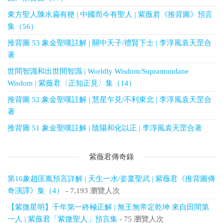
東方聖人陳水扁有梗 | 中國而今有聖人 | 紫薇君《推背圖》預言
集（56）
推背圖 53 象金聖嘆註解 | 關中天子/禮賢下士 | 李淳風袁天罡合
著
世間智識和出世間智識 | Worldly Wisdom/Supramundane
Wisdom | 紫薇君〈正知正見〉集（14）
推背圖 52 象金聖嘆註解 | 慧星乍見/不利東北 | 李淳風袁天罡合
著
推背圖 51 象金聖嘆註解 | 陰陽和化以正 | 李淳風袁天罡合著
紫薇君傳奇錄
第16象趙匡胤預言詳解 | 天生一水/姿稟聖武 | 紫薇君《推背圖傳
奇演譯》集（4）
- 7,193 瀏覽人次
【紫微星明】千年第一終極正解 | 無王無帝定乾坤 來自田間第
一人 | 紫薇君「紫微聖人」預言集
- 75 瀏覽人次