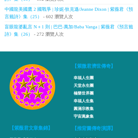
中國龍美國鷹 2 國戰爭 | 珍妮‧狄克遜/Jeanne Dixon | 紫薇君《預
言籤詩》集（25）
- 602 瀏覽人次
盲眼龍婆亂言 N＋1 則 | 巴巴‧萬加/Baba Vanga | 紫薇君《預言籤
詩》集（26）
- 272 瀏覽人次
【紫微君濟世傳奇】
幸福人生團
天堂永生團
極樂世界團
幸福人生集
圓滿宗教集
宇宙萬象集
【推背圖傳奇演譯】
【紫薇君文章集錦】