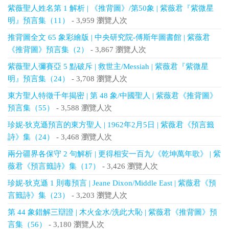
紫薇聖人姓名第 1 解析 | 《推背圖》/第50象 | 紫薇君『紫微星
明』預言集（11）
- 3,959 瀏覽人次
推背圖全文 65 象彩繪版 | 中央研究院-傅斯年圖書館 | 紫薇君
《推背圖》預言集（2）
- 3,867 瀏覽人次
紫薇聖人彌賽亞 5 點破斥 | 救世主/Messiah | 紫薇君『紫微星
明』預言集（24）
- 3,708 瀏覽人次
東方聖人特徵千年揭密 | 第 48 象/中國聖人 | 紫薇君《推背圖》
預言集（55）
- 3,588 瀏覽人次
珍妮‧狄克遜預言的東方聖人 | 1962年2月5日 | 紫薇君《預言籤
詩》集（24）
- 3,468 瀏覽人次
兩分疆界各保守 2 句解析 | 更得相安一百九/《乾坤萬年歌》 | 紫
薇君《預言籤詩》集（17）
- 3,426 瀏覽人次
珍妮‧狄克遜 1 則毒預言 | Jeane Dixon/Middle East | 紫薇君《預
言籤詩》集（23）
- 3,203 瀏覽人次
第 44 象錯解三辯證 | 木火金水/洗此大恥 | 紫薇君《推背圖》預
言集（56）
- 3,180 瀏覽人次