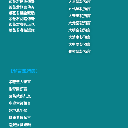
紫薇君感應傳奇
大唐皇朝預言
紫薇君預言傳奇
五代皇朝預言
紫薇君世論觀點
大宋皇朝預言
紫薇君商略傳奇
大元皇朝預言
紫薇君睿智正見
紫薇君睿智語錄
大明皇朝預言
大清皇朝預言
大中皇朝預言
將來皇朝預言
【預言籤詩集】
紫薇聖人預言
推背圖預言
諸葛武侯乩文
步虛大師預言
乾坤萬年歌
格庵遺錄預言
南鯤鯓國運籤