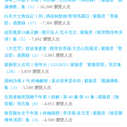
佛有三不能 6 句偈千年詳解 | 元珪禪師/《傳燈錄》 | 紫薇君「圓
滿佛教」集（1）
- 10,208 瀏覽人次
白衣大士救命記 1 則 | 媽祖林默娘/聖母瑪麗亞 | 紫薇君『菩薩
部』感應錄（17）
- 7,366 瀏覽人次
赵匡胤第16象正解 | 顺天应人/无今无古 | 紫薇君《推背图传奇演
译》集（5）
- 7,092 瀏覽人次
《大悲咒》抓放鬼婆婆 | 觀世音菩薩/大悲心陀羅尼 | 紫微君『聖
法部』感應錄（2）
- 5,905 瀏覽人次
紫薇聖人出現 2 個年分 | 122/2033 | 紫薇君『紫微星明』預言集
（28）
- 5,859 瀏覽人次
插秧詩偈 4 句 終極解析 | 退步原來是向前 | 紫薇君「圓滿佛教」
集（3）
- 5,590 瀏覽人次
生我者猴死我雕千年第 1 錯解 | 第 40 象/第 41 象 | 紫薇君《推
背圖》預言集（8）
- 4,955 瀏覽人次
推背圖全文千年第 1 終極揭密 | 李淳風/袁天罡 | 紫薇君《推背圖
傳奇演譯》集（3）
- 4,500 瀏覽人次