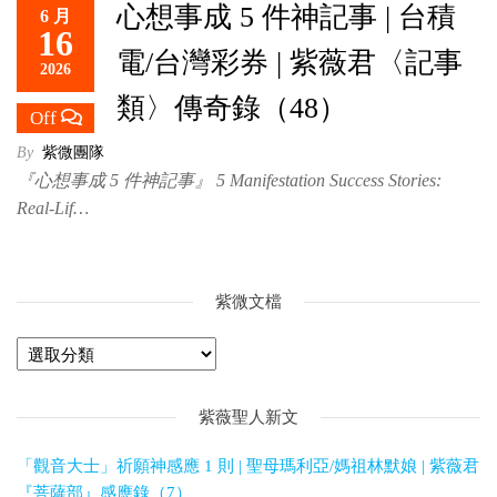
心想事成 5 件神記事 | 台積
6 月
救
16
世
電/台灣彩券 | 紫薇君〈記事
2026
主
類〉傳奇錄（48）
Off
By
紫微團隊
『心想事成 5 件神記事』 5 Manifestation Success Stories:
Real-Lif…
紫微文檔
紫薇聖人新文
「觀音大士」祈願神感應 1 則 | 聖母瑪利亞/媽祖林默娘 | 紫薇君
『菩薩部』感應錄（7）