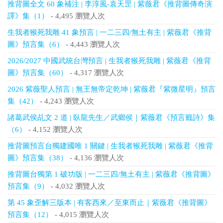
推背圖全文 60 象補注 | 李淳風-袁天罡 | 紫薇君《推背圖傳奇演
譯》集（1）
- 4,495 瀏覽人次
生我者猴死我雕 41 象預言 | 一二三四/無土有主 | 紫薇君《推背
圖》預言集（6）
- 4,443 瀏覽人次
2026/2027 中國武統台灣預言 | 生我者猴死我雕 | 紫薇君《推背
圖》預言集（60）
- 4,317 瀏覽人次
2026 紫薇聖人預言 | 無王無帝定乾坤 | 紫薇君『紫微星明』預言
集（42）
- 4,243 瀏覽人次
諸葛武侯乩文 2 道 | 臥龍先生／武鄉侯｜紫薇君《預言籤詩》集
（6）
- 4,152 瀏覽人次
推背圖預言台獨建國唯 1 關鍵 | 生我者猴死我雕 | 紫薇君《推背
圖》預言集（38）
- 4,136 瀏覽人次
推背圖台獨第 1 破功版 | 一二三四/無土有主 | 紫薇君《推背圖》
預言集（9）
- 4,032 瀏覽人次
第 45 象歪解三版本 | 有客西來／至東而止｜紫薇君《推背圖》
預言集（12）
- 4,015 瀏覽人次