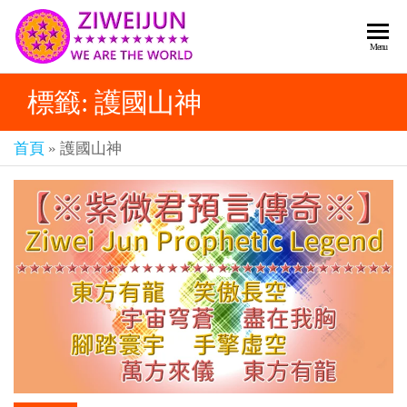
2026
彌
Menu
賽
紫薇
亞
標籤:
護國山神
聖人
救
世
《推
主
首頁
»
護國山神
背
樂
章-
圖》
人
預
人
都
言-
是
紫薇
彌
君寰
賽
亞-
宇傳
個
奇官
個
都
網
是