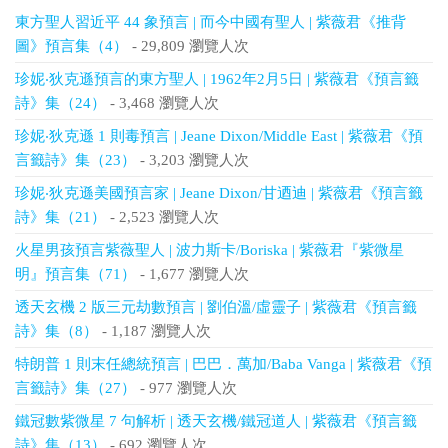
東方聖人習近平 44 象預言 | 而今中國有聖人 | 紫薇君《推背
圖》預言集（4）
- 29,809 瀏覽人次
珍妮‧狄克遜預言的東方聖人 | 1962年2月5日 | 紫薇君《預言籤
詩》集（24）
- 3,468 瀏覽人次
珍妮‧狄克遜 1 則毒預言 | Jeane Dixon/Middle East | 紫薇君《預
言籤詩》集（23）
- 3,203 瀏覽人次
珍妮‧狄克遜美國預言家 | Jeane Dixon/甘迺迪 | 紫薇君《預言籤
詩》集（21）
- 2,523 瀏覽人次
火星男孩預言紫薇聖人 | 波力斯卡/Boriska | 紫薇君『紫微星
明』預言集（71）
- 1,677 瀏覽人次
透天玄機 2 版三元劫數預言 | 劉伯溫/虛靈子 | 紫薇君《預言籤
詩》集（8）
- 1,187 瀏覽人次
特朗普 1 則末任總統預言 | 巴巴．萬加/Baba Vanga | 紫薇君《預
言籤詩》集（27）
- 977 瀏覽人次
鐵冠數紫微星 7 句解析 | 透天玄機/鐵冠道人 | 紫薇君《預言籤
詩》集（13）
- 692 瀏覽人次