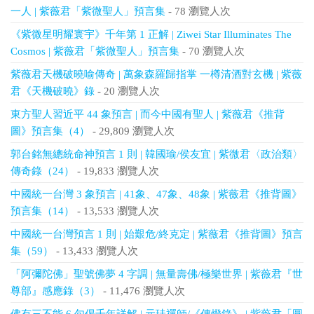
一人 | 紫薇君「紫微聖人」預言集
- 78 瀏覽人次
《紫微星明耀寰宇》千年第 1 正解 | Ziwei Star Illuminates The
Cosmos | 紫薇君「紫微聖人」預言集
- 70 瀏覽人次
紫薇君天機破曉喻傳奇 | 萬象森羅歸指掌 一樽清酒對玄機 | 紫薇
君《天機破曉》錄
- 20 瀏覽人次
東方聖人習近平 44 象預言 | 而今中國有聖人 | 紫薇君《推背
圖》預言集（4）
- 29,809 瀏覽人次
郭台銘無總統命神預言 1 則 | 韓國瑜/侯友宜 | 紫微君〈政治類〉
傳奇錄（24）
- 19,833 瀏覽人次
中國統一台灣 3 象預言 | 41象、47象、48象 | 紫薇君《推背圖》
預言集（14）
- 13,533 瀏覽人次
中國統一台灣預言 1 則 | 始艱危/終克定 | 紫薇君《推背圖》預言
集（59）
- 13,433 瀏覽人次
「阿彌陀佛」聖號佛夢 4 字調 | 無量壽佛/極樂世界 | 紫薇君『世
尊部』感應錄（3）
- 11,476 瀏覽人次