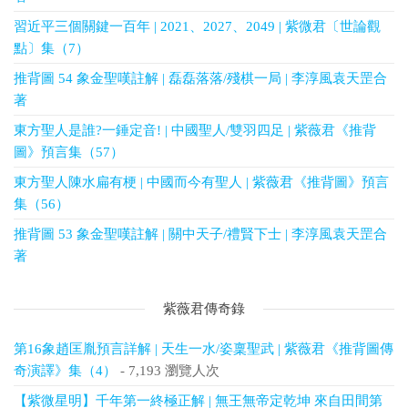
習近平三個關鍵一百年 | 2021、2027、2049 | 紫微君〔世論觀
點〕集（7）
推背圖 54 象金聖嘆註解 | 磊磊落落/殘棋一局 | 李淳風袁天罡合
著
東方聖人是誰?一錘定音! | 中國聖人/雙羽四足 | 紫薇君《推背
圖》預言集（57）
東方聖人陳水扁有梗 | 中國而今有聖人 | 紫薇君《推背圖》預言
集（56）
推背圖 53 象金聖嘆註解 | 關中天子/禮賢下士 | 李淳風袁天罡合
著
紫薇君傳奇錄
第16象趙匡胤預言詳解 | 天生一水/姿稟聖武 | 紫薇君《推背圖傳
奇演譯》集（4）
- 7,193 瀏覽人次
【紫微星明】千年第一終極正解 | 無王無帝定乾坤 來自田間第