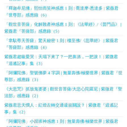
「釋迦牟尼佛」熙怡而笑神感應 1 則 | 喬達摩·悉達多 | 紫薇君
『世尊部』感應錄（6）
「觀世音菩薩」化解難產神感應 1 則 | 《法華經》/《普門品》 |
紫薇君『菩薩部』感應錄（5）
「韋馱尊天菩薩」驚天秘密 1 則 | 樓至佛/《悲華經》 | 紫薇君
『菩薩部』感應錄（4）
紫薇君超級愛哭：天塌下來了？一把鼻涕，一把淚！ | 紫微君
『逍遙記事』集（3）
「阿彌陀佛」聖號佛夢 4 字調 | 無量壽佛/極樂世界 | 紫薇君『世
尊部』感應錄（3）
《大悲咒》抓放鬼婆婆 | 觀世音菩薩/大悲心陀羅尼 | 紫微君『聖
法部』感應錄（2）
紫薇君悲天憫人：紅燈左轉交通違規關說？ | 紫微君『逍遙記
事』集（2）
「阿彌陀佛」小跟班神感應 1 則 | 無量壽佛/極樂世界 | 紫薇君