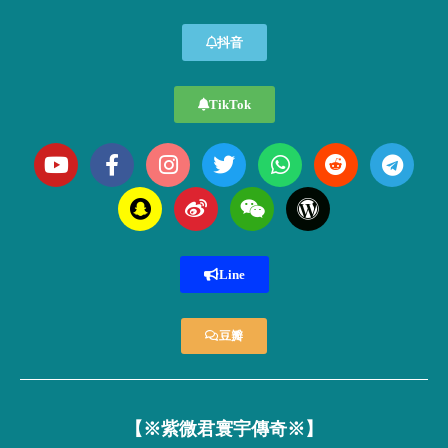
抖音
TikTok
Line
豆瓣
【※紫微君寰宇傳奇※】