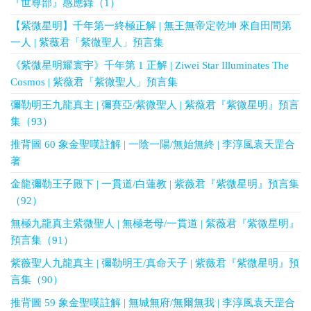
『世尊部』感應錄（1）
【紫微星明】千年第一終極正解 | 無王無帝定乾坤 來自田間第
一人 | 紫薇君「紫微聖人」預言集
《紫微星明耀寰宇》千年第 1 正解 | Ziwei Star Illuminates The
Cosmos | 紫薇君「紫微聖人」預言集
彌勒明王九龍真主 | 彌賽亞/紫微聖人 | 紫薇君『紫微星明』預言
集（93）
推背圖 60 象金聖嘆註解 | 一陰一陽/無始無終 | 李淳風袁天罡合
著
金龍彌勒王子殿下 | 一貫道/白蓮教 | 紫薇君『紫微星明』預言集
（92）
無極九龍真主紫微聖人 | 無極老母/一貫道 | 紫薇君『紫微星明』
預言集（91）
紫薇聖人九龍真主 | 彌勒明王/真命天子 | 紫薇君『紫微星明』預
言集（90）
推背圖 59 象金聖嘆註解 | 無城無府/無爾無我 | 李淳風袁天罡合