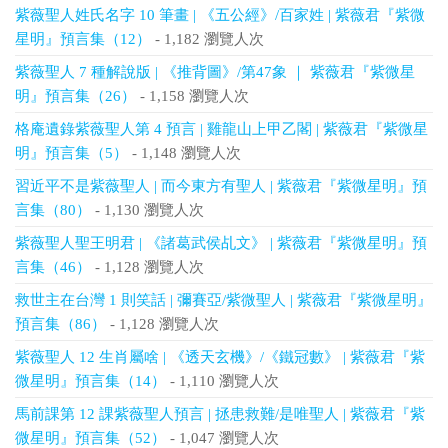
紫薇聖人姓氏名字 10 筆畫 | 《五公經》/百家姓 | 紫薇君『紫微
星明』預言集（12）
- 1,182 瀏覽人次
紫薇聖人 7 種解說版 | 《推背圖》/第47象 ｜ 紫薇君『紫微星
明』預言集（26）
- 1,158 瀏覽人次
格庵遺錄紫薇聖人第 4 預言 | 雞龍山上甲乙閣 | 紫薇君『紫微星
明』預言集（5）
- 1,148 瀏覽人次
習近平不是紫薇聖人 | 而今東方有聖人 | 紫薇君『紫微星明』預
言集（80）
- 1,130 瀏覽人次
紫薇聖人聖王明君 | 《諸葛武侯乩文》 | 紫薇君『紫微星明』預
言集（46）
- 1,128 瀏覽人次
救世主在台灣 1 則笑話 | 彌賽亞/紫微聖人 | 紫薇君『紫微星明』
預言集（86）
- 1,128 瀏覽人次
紫薇聖人 12 生肖屬啥 | 《透天玄機》/《鐵冠數》 | 紫薇君『紫
微星明』預言集（14）
- 1,110 瀏覽人次
馬前課第 12 課紫薇聖人預言 | 拯患救難/是唯聖人 | 紫薇君『紫
微星明』預言集（52）
- 1,047 瀏覽人次