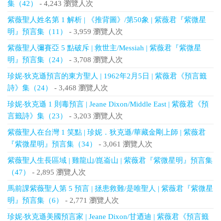
集（42）
- 4,243 瀏覽人次
紫薇聖人姓名第 1 解析 | 《推背圖》/第50象 | 紫薇君『紫微星
明』預言集（11）
- 3,959 瀏覽人次
紫薇聖人彌賽亞 5 點破斥 | 救世主/Messiah | 紫薇君『紫微星
明』預言集（24）
- 3,708 瀏覽人次
珍妮‧狄克遜預言的東方聖人 | 1962年2月5日 | 紫薇君《預言籤
詩》集（24）
- 3,468 瀏覽人次
珍妮‧狄克遜 1 則毒預言 | Jeane Dixon/Middle East | 紫薇君《預
言籤詩》集（23）
- 3,203 瀏覽人次
紫薇聖人在台灣 1 笑點 | 珍妮．狄克遜/華藏金剛上師 | 紫薇君
『紫微星明』預言集（34）
- 3,061 瀏覽人次
紫薇聖人生長區域 | 雞龍山/崑崙山 | 紫薇君『紫微星明』預言集
（47）
- 2,895 瀏覽人次
馬前課紫薇聖人第 5 預言 | 拯患救難/是唯聖人 | 紫薇君『紫微星
明』預言集（6）
- 2,771 瀏覽人次
珍妮‧狄克遜美國預言家 | Jeane Dixon/甘迺迪 | 紫薇君《預言籤