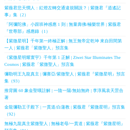
紫薇君悲天憫人：紅燈左轉交通違規關說？ | 紫微君『逍遙記
事』集（2）
「阿彌陀佛」小跟班神感應 1 則 | 無量壽佛/極樂世界 | 紫薇君
『世尊部』感應錄（1）
【紫微星明】千年第一終極正解 | 無王無帝定乾坤 來自田間第
一人 | 紫薇君「紫微聖人」預言集
《紫微星明耀寰宇》千年第 1 正解 | Ziwei Star Illuminates The
Cosmos | 紫薇君「紫微聖人」預言集
彌勒明王九龍真主 | 彌賽亞/紫微聖人 | 紫薇君『紫微星明』預言
集（93）
推背圖 60 象金聖嘆註解 | 一陰一陽/無始無終 | 李淳風袁天罡合
著
金龍彌勒王子殿下 | 一貫道/白蓮教 | 紫薇君『紫微星明』預言集
（92）
無極九龍真主紫微聖人 | 無極老母/一貫道 | 紫薇君『紫微星明』