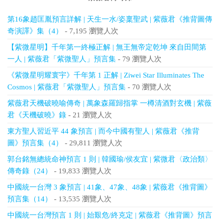
第16象趙匡胤預言詳解 | 天生一水/姿稟聖武 | 紫薇君《推背圖傳
奇演譯》集（4）
- 7,195 瀏覽人次
【紫微星明】千年第一終極正解 | 無王無帝定乾坤 來自田間第
一人 | 紫薇君「紫微聖人」預言集
- 79 瀏覽人次
《紫微星明耀寰宇》千年第 1 正解 | Ziwei Star Illuminates The
Cosmos | 紫薇君「紫微聖人」預言集
- 70 瀏覽人次
紫薇君天機破曉喻傳奇 | 萬象森羅歸指掌 一樽清酒對玄機 | 紫薇
君《天機破曉》錄
- 21 瀏覽人次
東方聖人習近平 44 象預言 | 而今中國有聖人 | 紫薇君《推背
圖》預言集（4）
- 29,811 瀏覽人次
郭台銘無總統命神預言 1 則 | 韓國瑜/侯友宜 | 紫微君〈政治類〉
傳奇錄（24）
- 19,833 瀏覽人次
中國統一台灣 3 象預言 | 41象、47象、48象 | 紫薇君《推背圖》
預言集（14）
- 13,535 瀏覽人次
中國統一台灣預言 1 則 | 始艱危/終克定 | 紫薇君《推背圖》預言