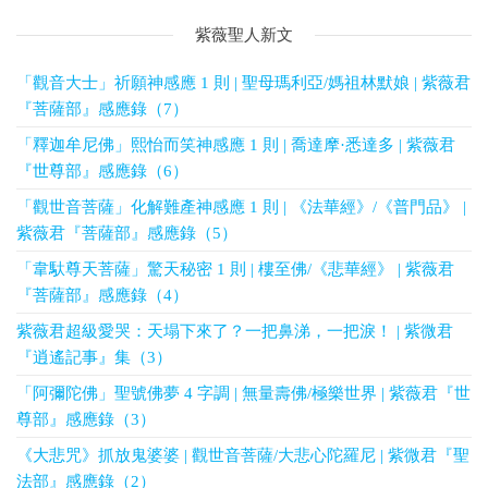
紫薇聖人新文
「觀音大士」祈願神感應 1 則 | 聖母瑪利亞/媽祖林默娘 | 紫薇君
『菩薩部』感應錄（7）
「釋迦牟尼佛」熙怡而笑神感應 1 則 | 喬達摩·悉達多 | 紫薇君
『世尊部』感應錄（6）
「觀世音菩薩」化解難產神感應 1 則 | 《法華經》/《普門品》 |
紫薇君『菩薩部』感應錄（5）
「韋馱尊天菩薩」驚天秘密 1 則 | 樓至佛/《悲華經》 | 紫薇君
『菩薩部』感應錄（4）
紫薇君超級愛哭：天塌下來了？一把鼻涕，一把淚！ | 紫微君
『逍遙記事』集（3）
「阿彌陀佛」聖號佛夢 4 字調 | 無量壽佛/極樂世界 | 紫薇君『世
尊部』感應錄（3）
《大悲咒》抓放鬼婆婆 | 觀世音菩薩/大悲心陀羅尼 | 紫微君『聖
法部』感應錄（2）