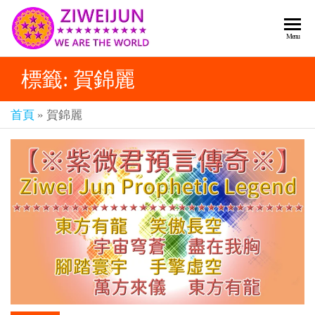
2026
彌
Menu
賽
紫薇
亞
標籤:
賀錦麗
聖人
救
世
《推
主
首頁
»
賀錦麗
背
樂
章-
圖》
人
預
人
都
言-
是
紫薇
彌
君寰
賽
亞-
宇傳
個
奇官
個
都
網
是