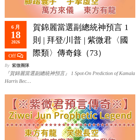
賀錦麗當選副總統神預言 1
6 月
18
則 | 拜登/川普 | 紫微君〈國
2026
際類〉傳奇錄（73）
Off
By
紫微團隊
『賀錦麗當選副總統神預言』 1 Spot-On Prediction of Kamala
Harris Bec…