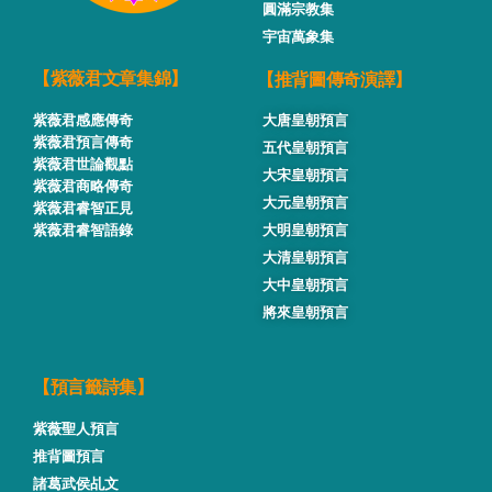
圓滿宗教集
宇宙萬象集
【推背圖傳奇演譯】
【紫薇君文章集錦】
紫薇君感應傳奇
大唐皇朝預言
紫薇君預言傳奇
五代皇朝預言
紫薇君世論觀點
大宋皇朝預言
紫薇君商略傳奇
大元皇朝預言
紫薇君睿智正見
紫薇君睿智語錄
大明皇朝預言
大清皇朝預言
大中皇朝預言
將來皇朝預言
【預言籤詩集】
紫薇聖人預言
推背圖預言
諸葛武侯乩文