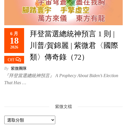
拜登當選總統神預言 1 則 |
6 月
18
川普/賀錦麗 | 紫微君〈國際
2026
類〉傳奇錄（72）
Off
By
紫微團隊
『拜登當選總統神預言』 A Prophecy About Biden’s Election
That Has …
紫微文檔