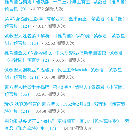
推背圖台獨第 1 破功版 | 一二三四/無土有主 | 紫薇君《推背圖》
預言集（9）
- 4,032 瀏覽人次
第 45 象歪解三版本 | 有客西來／至東而止｜紫薇君《推背圖》
預言集（12）
- 4,017 瀏覽人次
紫薇聖人姓名第 1 解析 | 《推背圖》/第50象 | 紫薇君『紫微星
明』預言集（11）
- 3,963 瀏覽人次
推背圖全文 65 象彩繪版 | 中央研究院-傅斯年圖書館 | 紫薇君
《推背圖》預言集（2）
- 3,867 瀏覽人次
紫薇聖人彌賽亞 5 點破斥 | 救世主/Messiah | 紫薇君『紫微星
明』預言集（24）
- 3,708 瀏覽人次
東方聖人特徵千年揭密 | 第 48 象/中國聖人 | 紫薇君《推背圖》
預言集（55）
- 3,591 瀏覽人次
珍妮‧狄克遜預言的東方聖人 | 1962年2月5日 | 紫薇君《預言籤
詩》集（24）
- 3,468 瀏覽人次
兩分疆界各保守 2 句解析 | 更得相安一百九/《乾坤萬年歌》 | 紫
薇君《預言籤詩》集（17）
- 3,428 瀏覽人次