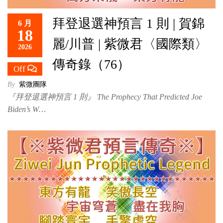
拜登退選神預言 1 則 | 賀錦
6 月
18
麗/川普 | 紫微君〈國際類〉
2026
傳奇錄（76）
Off
By
紫微團隊
『拜登退選神預言 1 則』 The Prophecy That Predicted Joe
Biden’s W…