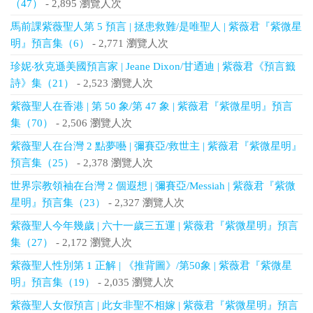
（47）
- 2,895 瀏覽人次
馬前課紫薇聖人第 5 預言 | 拯患救難/是唯聖人 | 紫薇君『紫微星
明』預言集（6）
- 2,771 瀏覽人次
珍妮‧狄克遜美國預言家 | Jeane Dixon/甘迺迪 | 紫薇君《預言籤
詩》集（21）
- 2,523 瀏覽人次
紫薇聖人在香港 | 第 50 象/第 47 象 | 紫薇君『紫微星明』預言
集（70）
- 2,506 瀏覽人次
紫薇聖人在台灣 2 點夢囈 | 彌賽亞/救世主 | 紫薇君『紫微星明』
預言集（25）
- 2,378 瀏覽人次
世界宗教領袖在台灣 2 個遐想 | 彌賽亞/Messiah | 紫薇君『紫微
星明』預言集（23）
- 2,327 瀏覽人次
紫薇聖人今年幾歲 | 六十一歲三五運 | 紫薇君『紫微星明』預言
集（27）
- 2,172 瀏覽人次
紫薇聖人性別第 1 正解 | 《推背圖》/第50象 | 紫薇君『紫微星
明』預言集（19）
- 2,035 瀏覽人次
紫薇聖人女假預言 | 此女非聖不相嫁 | 紫薇君『紫微星明』預言