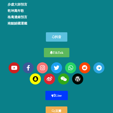
步虛大師預言
乾坤萬年歌
格庵遺錄預言
南鯤鯓國運籤
抖音
TikTok
Line
豆瓣