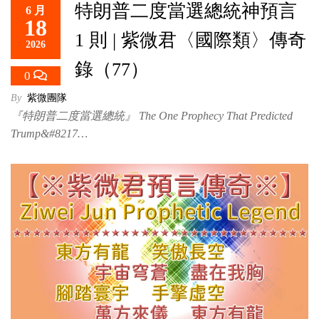
特朗普二度當選總統神預言
6 月
救
18
世
1 則 | 紫微君〈國際類〉傳奇
2026
主
錄（77）
0
By
紫微團隊
『特朗普二度當選總統』 The One Prophecy That Predicted
Trump&#8217…