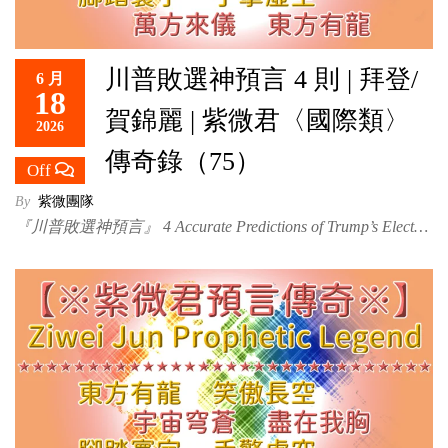
川普敗選神預言 4 則 | 拜登/
6 月
18
賀錦麗 | 紫微君〈國際類〉
2026
傳奇錄（75）
Off
By
紫微團隊
『川普敗選神預言』 4 Accurate Predictions of Trump’s Elect…