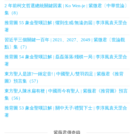
2 年前柯文哲選總統關鍵因素 | Ko Wen-je | 紫微君〔中華世論〕
集（8）
推背圖 55 象金聖嘆註解 | 懼則生戒/無遠勿屆 | 李淳風袁天罡合
著
習近平三個關鍵一百年 | 2021、2027、2049 | 紫微君〔世論觀
點〕集（7）
推背圖 54 象金聖嘆註解 | 磊磊落落/殘棋一局 | 李淳風袁天罡合
著
東方聖人是誰?一錘定音! | 中國聖人/雙羽四足 | 紫薇君《推背
圖》預言集（57）
東方聖人陳水扁有梗 | 中國而今有聖人 | 紫薇君《推背圖》預言
集（56）
推背圖 53 象金聖嘆註解 | 關中天子/禮賢下士 | 李淳風袁天罡合
著
紫薇君傳奇錄