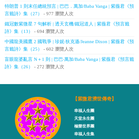
特朗普 1 則末任總統預言 | 巴巴．萬加/Baba Vanga | 紫薇君《預
言籤詩》集（27）
- 977 瀏覽人次
鐵冠數紫微星 7 句解析 | 透天玄機/鐵冠道人 | 紫薇君《預言籤
詩》集（13）
- 694 瀏覽人次
中國龍美國鷹 2 國戰爭 | 珍妮‧狄克遜/Jeanne Dixon | 紫薇君《預
言籤詩》集（25）
- 602 瀏覽人次
盲眼龍婆亂言 N＋1 則 | 巴巴‧萬加/Baba Vanga | 紫薇君《預言籤
詩》集（26）
- 272 瀏覽人次
【紫微君濟世傳奇】
幸福人生團
天堂永生團
極樂世界團
幸福人生集