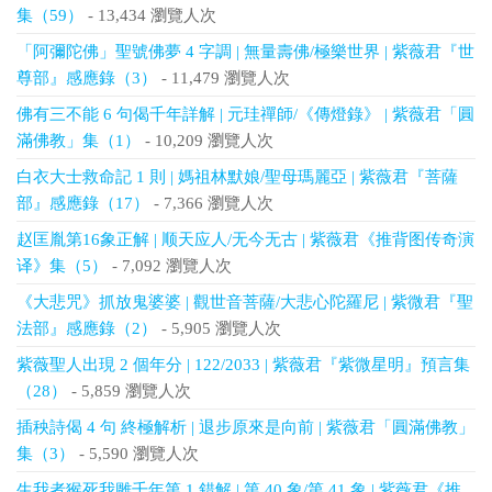
集（59）
- 13,434 瀏覽人次
「阿彌陀佛」聖號佛夢 4 字調 | 無量壽佛/極樂世界 | 紫薇君『世
尊部』感應錄（3）
- 11,479 瀏覽人次
佛有三不能 6 句偈千年詳解 | 元珪禪師/《傳燈錄》 | 紫薇君「圓
滿佛教」集（1）
- 10,209 瀏覽人次
白衣大士救命記 1 則 | 媽祖林默娘/聖母瑪麗亞 | 紫薇君『菩薩
部』感應錄（17）
- 7,366 瀏覽人次
赵匡胤第16象正解 | 顺天应人/无今无古 | 紫薇君《推背图传奇演
译》集（5）
- 7,092 瀏覽人次
《大悲咒》抓放鬼婆婆 | 觀世音菩薩/大悲心陀羅尼 | 紫微君『聖
法部』感應錄（2）
- 5,905 瀏覽人次
紫薇聖人出現 2 個年分 | 122/2033 | 紫薇君『紫微星明』預言集
（28）
- 5,859 瀏覽人次
插秧詩偈 4 句 終極解析 | 退步原來是向前 | 紫薇君「圓滿佛教」
集（3）
- 5,590 瀏覽人次
生我者猴死我雕千年第 1 錯解 | 第 40 象/第 41 象 | 紫薇君《推