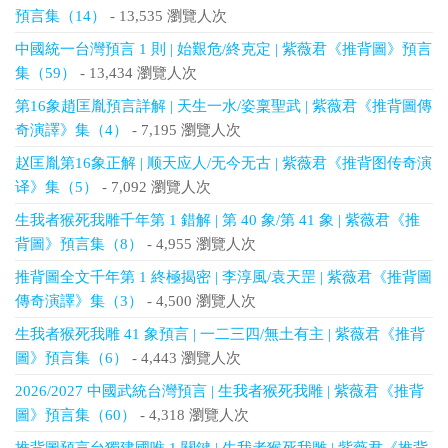
預言集（14）
- 13,535 瀏覽人次
中國統一台灣預言 1 則 | 始艱危/終克定 | 紫薇君《推背圖》預言
集（59）
- 13,434 瀏覽人次
第16象趙匡胤預言詳解 | 天生一水/姿稟聖武 | 紫薇君《推背圖傳
奇演譯》集（4）
- 7,195 瀏覽人次
赵匡胤第16象正解 | 顺天应人/无今无古 | 紫薇君《推背图传奇演
译》集（5）
- 7,092 瀏覽人次
生我者猴死我雕千年第 1 錯解 | 第 40 象/第 41 象 | 紫薇君《推
背圖》預言集（8）
- 4,955 瀏覽人次
推背圖全文千年第 1 終極揭密 | 李淳風/袁天罡 | 紫薇君《推背圖
傳奇演譯》集（3）
- 4,500 瀏覽人次
生我者猴死我雕 41 象預言 | 一二三四/無土有主 | 紫薇君《推背
圖》預言集（6）
- 4,443 瀏覽人次
2026/2027 中國武統台灣預言 | 生我者猴死我雕 | 紫薇君《推背
圖》預言集（60）
- 4,318 瀏覽人次
推背圖預言台獨建國唯 1 關鍵 | 生我者猴死我雕 | 紫薇君《推背