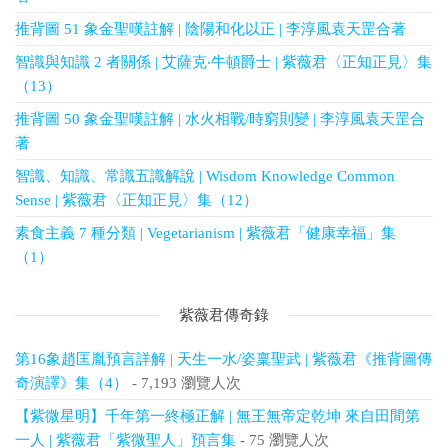
推背圖 51 象金聖嘆註解 | 陰陽和化以正 | 李淳風袁天罡合著
智識與知識 2 者關係 | 艾薩克‧牛頓爵士 | 紫薇君〈正知正見〉集
（13）
推背圖 50 象金聖嘆註解 | 水火相戰/時窮則變 | 李淳風袁天罡合
著
智識、知識、常識五識解說 | Wisdom Knowledge Common
Sense | 紫薇君〈正知正見〉集（12）
素食主義 7 種分類 | Vegetarianism | 紫薇君「健康幸福」集
（1）
紫薇君傳奇錄
第16象趙匡胤預言詳解 | 天生一水/姿稟聖武 | 紫薇君《推背圖傳
奇演譯》集（4）
- 7,193 瀏覽人次
【紫微星明】千年第一終極正解 | 無王無帝定乾坤 來自田間第
一人 | 紫薇君「紫微聖人」預言集
- 75 瀏覽人次