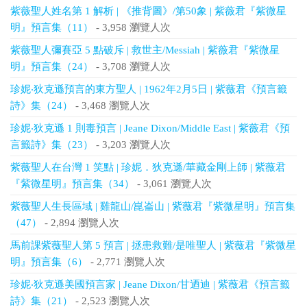
紫薇聖人姓名第 1 解析 | 《推背圖》/第50象 | 紫薇君『紫微星
明』預言集（11）
- 3,958 瀏覽人次
紫薇聖人彌賽亞 5 點破斥 | 救世主/Messiah | 紫薇君『紫微星
明』預言集（24）
- 3,708 瀏覽人次
珍妮‧狄克遜預言的東方聖人 | 1962年2月5日 | 紫薇君《預言籤
詩》集（24）
- 3,468 瀏覽人次
珍妮‧狄克遜 1 則毒預言 | Jeane Dixon/Middle East | 紫薇君《預
言籤詩》集（23）
- 3,203 瀏覽人次
紫薇聖人在台灣 1 笑點 | 珍妮．狄克遜/華藏金剛上師 | 紫薇君
『紫微星明』預言集（34）
- 3,061 瀏覽人次
紫薇聖人生長區域 | 雞龍山/崑崙山 | 紫薇君『紫微星明』預言集
（47）
- 2,894 瀏覽人次
馬前課紫薇聖人第 5 預言 | 拯患救難/是唯聖人 | 紫薇君『紫微星
明』預言集（6）
- 2,771 瀏覽人次
珍妮‧狄克遜美國預言家 | Jeane Dixon/甘迺迪 | 紫薇君《預言籤
詩》集（21）
- 2,523 瀏覽人次