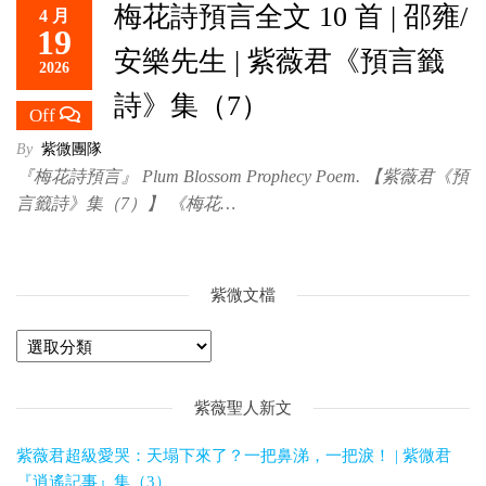
梅花詩預言全文 10 首 | 邵雍/
4 月
救
19
世
安樂先生 | 紫薇君《預言籤
2026
主
詩》集（7）
Off
By
紫微團隊
『梅花詩預言』 Plum Blossom Prophecy Poem. 【紫薇君《預
言籤詩》集（7）】 《梅花…
紫微文檔
紫薇聖人新文
紫薇君超級愛哭：天塌下來了？一把鼻涕，一把淚！ | 紫微君
『逍遙記事』集（3）