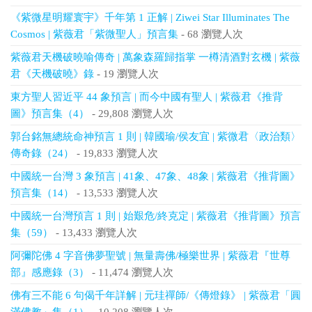
《紫微星明耀寰宇》千年第 1 正解 | Ziwei Star Illuminates The
Cosmos | 紫薇君「紫微聖人」預言集
- 68 瀏覽人次
紫薇君天機破曉喻傳奇 | 萬象森羅歸指掌 一樽清酒對玄機 | 紫薇
君《天機破曉》錄
- 19 瀏覽人次
東方聖人習近平 44 象預言 | 而今中國有聖人 | 紫薇君《推背
圖》預言集（4）
- 29,808 瀏覽人次
郭台銘無總統命神預言 1 則 | 韓國瑜/侯友宜 | 紫微君〈政治類〉
傳奇錄（24）
- 19,833 瀏覽人次
中國統一台灣 3 象預言 | 41象、47象、48象 | 紫薇君《推背圖》
預言集（14）
- 13,533 瀏覽人次
中國統一台灣預言 1 則 | 始艱危/終克定 | 紫薇君《推背圖》預言
集（59）
- 13,433 瀏覽人次
阿彌陀佛 4 字音佛夢聖號 | 無量壽佛/極樂世界 | 紫薇君『世尊
部』感應錄（3）
- 11,474 瀏覽人次
佛有三不能 6 句偈千年詳解 | 元珪禪師/《傳燈錄》 | 紫薇君「圓