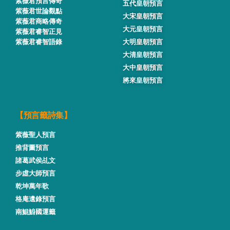
紫薇君預言傳奇
五代皇朝預言
紫薇君世論觀點
大宋皇朝預言
紫薇君商略傳奇
大元皇朝預言
紫薇君睿智正見
紫薇君睿智語錄
大明皇朝預言
大清皇朝預言
大中皇朝預言
將來皇朝預言
【預言籤詩集】
紫薇聖人預言
推背圖預言
諸葛武侯乩文
步虛大師預言
乾坤萬年歌
格庵遺錄預言
南鯤鯓國運籤