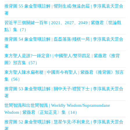
推背圖 55 象金聖嘆註解 | 懼則生戒/無遠勿屆 | 李淳風袁天罡合
著
習近平三個關鍵一百年 | 2021、2027、2049 | 紫微君〔世論觀
點〕集（7）
推背圖 54 象金聖嘆註解 | 磊磊落落/殘棋一局 | 李淳風袁天罡合
著
東方聖人是誰?一錘定音! | 中國聖人/雙羽四足 | 紫薇君《推背
圖》預言集（57）
東方聖人陳水扁有梗 | 中國而今有聖人 | 紫薇君《推背圖》預言
集（56）
推背圖 53 象金聖嘆註解 | 關中天子/禮賢下士 | 李淳風袁天罡合
著
世間智識和出世間智識 | Worldly Wisdom/Supramundane
Wisdom | 紫薇君〈正知正見〉集（14）
推背圖 52 象金聖嘆註解 | 慧星乍見/不利東北 | 李淳風袁天罡合
著