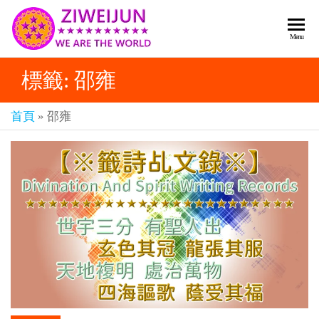
2026
彌
Menu
賽
紫薇
亞
標籤:
邵雍
聖人
救
世
《推
主
首頁
»
邵雍
背
樂
章-
圖》
人
預
人
都
言-
是
紫薇
彌
君寰
賽
亞-
宇傳
個
奇官
個
都
網
是