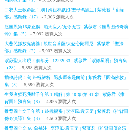
滿佛教」集（1）
- 10,208 瀏覽人次
白衣大士救命記 1 則 | 媽祖林默娘/聖母瑪麗亞 | 紫薇君『菩薩
部』感應錄（17）
- 7,366 瀏覽人次
赵匡胤第16象正解 | 顺天应人/无今无古 | 紫薇君《推背图传奇演
译》集（5）
- 7,092 瀏覽人次
大悲咒抓放鬼婆婆 | 觀世音菩薩/大悲心陀羅尼 | 紫微君『聖法
部』感應錄（2）
- 5,903 瀏覽人次
紫薇聖人出現 2 個年分 | 122/2033 | 紫薇君『紫微星明』預言集
（28）
- 5,858 瀏覽人次
插秧詩偈 4 句 終極解析 | 退步原來是向前 | 紫薇君「圓滿佛教」
集（3）
- 5,590 瀏覽人次
生我者猴死我雕千年第 1 錯解 | 第 40 象/第 41 象 | 紫薇君《推
背圖》預言集（8）
- 4,955 瀏覽人次
推背圖全文千年第 1 終極揭密 | 李淳風/袁天罡 | 紫薇君《推背圖
傳奇演譯》集（3）
- 4,500 瀏覽人次
推背圖全文 60 象補注 | 李淳風-袁天罡 | 紫薇君《推背圖傳奇演