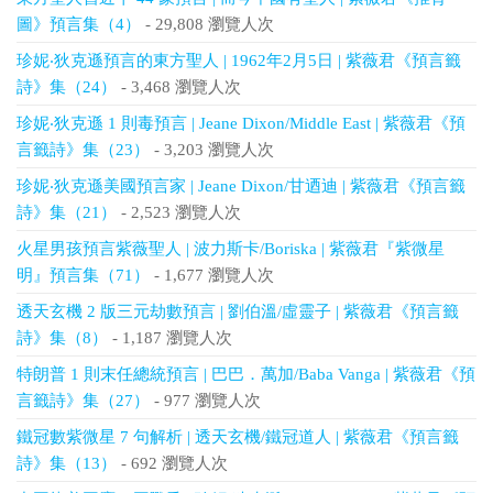
圖》預言集（4）
- 29,808 瀏覽人次
珍妮‧狄克遜預言的東方聖人 | 1962年2月5日 | 紫薇君《預言籤
詩》集（24）
- 3,468 瀏覽人次
珍妮‧狄克遜 1 則毒預言 | Jeane Dixon/Middle East | 紫薇君《預
言籤詩》集（23）
- 3,203 瀏覽人次
珍妮‧狄克遜美國預言家 | Jeane Dixon/甘迺迪 | 紫薇君《預言籤
詩》集（21）
- 2,523 瀏覽人次
火星男孩預言紫薇聖人 | 波力斯卡/Boriska | 紫薇君『紫微星
明』預言集（71）
- 1,677 瀏覽人次
透天玄機 2 版三元劫數預言 | 劉伯溫/虛靈子 | 紫薇君《預言籤
詩》集（8）
- 1,187 瀏覽人次
特朗普 1 則末任總統預言 | 巴巴．萬加/Baba Vanga | 紫薇君《預
言籤詩》集（27）
- 977 瀏覽人次
鐵冠數紫微星 7 句解析 | 透天玄機/鐵冠道人 | 紫薇君《預言籤
詩》集（13）
- 692 瀏覽人次