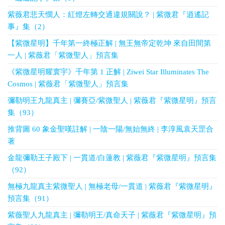
紫薇君悲天憫人：紅燈左轉交通違規關說？ | 紫微君『逍遙記
事』集（2）
【紫微星明】千年第一終極正解 | 無王無帝定乾坤 來自田間第
一人 | 紫薇君「紫微聖人」預言集
《紫微星明耀寰宇》千年第 1 正解 | Ziwei Star Illuminates The
Cosmos | 紫薇君「紫微聖人」預言集
彌勒明王九龍真主 | 彌賽亞/紫微聖人 | 紫薇君『紫微星明』預言
集（93）
推背圖 60 象金聖嘆註解 | 一陰一陽/無始無終 | 李淳風袁天罡合
著
金龍彌勒王子殿下 | 一貫道/白蓮教 | 紫薇君『紫微星明』預言集
（92）
無極九龍真主紫微聖人 | 無極老母/一貫道 | 紫薇君『紫微星明』
預言集（91）
紫薇聖人九龍真主 | 彌勒明王/真命天子 | 紫薇君『紫微星明』預