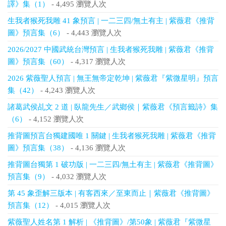
譯》集（1）
- 4,495 瀏覽人次
生我者猴死我雕 41 象預言 | 一二三四/無土有主 | 紫薇君《推背
圖》預言集（6）
- 4,443 瀏覽人次
2026/2027 中國武統台灣預言 | 生我者猴死我雕 | 紫薇君《推背
圖》預言集（60）
- 4,317 瀏覽人次
2026 紫薇聖人預言 | 無王無帝定乾坤 | 紫薇君『紫微星明』預言
集（42）
- 4,243 瀏覽人次
諸葛武侯乩文 2 道 | 臥龍先生／武鄉侯｜紫薇君《預言籤詩》集
（6）
- 4,152 瀏覽人次
推背圖預言台獨建國唯 1 關鍵 | 生我者猴死我雕 | 紫薇君《推背
圖》預言集（38）
- 4,136 瀏覽人次
推背圖台獨第 1 破功版 | 一二三四/無土有主 | 紫薇君《推背圖》
預言集（9）
- 4,032 瀏覽人次
第 45 象歪解三版本 | 有客西來／至東而止｜紫薇君《推背圖》
預言集（12）
- 4,015 瀏覽人次
紫薇聖人姓名第 1 解析 | 《推背圖》/第50象 | 紫薇君『紫微星