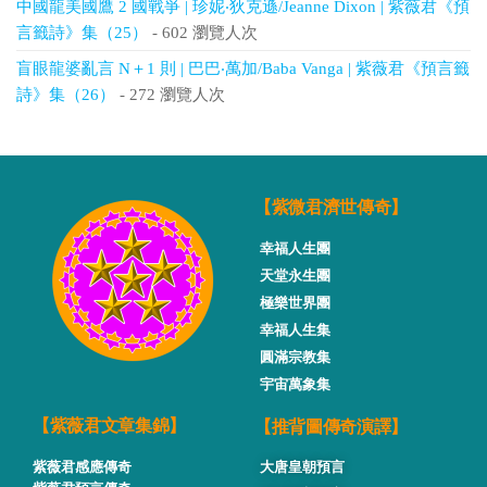
中國龍美國鷹 2 國戰爭 | 珍妮‧狄克遜/Jeanne Dixon | 紫薇君《預
言籤詩》集（25）
- 602 瀏覽人次
盲眼龍婆亂言 N＋1 則 | 巴巴‧萬加/Baba Vanga | 紫薇君《預言籤
詩》集（26）
- 272 瀏覽人次
【紫微君濟世傳奇】
幸福人生團
天堂永生團
極樂世界團
幸福人生集
圓滿宗教集
宇宙萬象集
【推背圖傳奇演譯】
【紫薇君文章集錦】
紫薇君感應傳奇
大唐皇朝預言