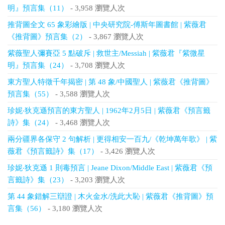
明』預言集（11）
- 3,958 瀏覽人次
推背圖全文 65 象彩繪版 | 中央研究院-傅斯年圖書館 | 紫薇君
《推背圖》預言集（2）
- 3,867 瀏覽人次
紫薇聖人彌賽亞 5 點破斥 | 救世主/Messiah | 紫薇君『紫微星
明』預言集（24）
- 3,708 瀏覽人次
東方聖人特徵千年揭密 | 第 48 象/中國聖人 | 紫薇君《推背圖》
預言集（55）
- 3,588 瀏覽人次
珍妮‧狄克遜預言的東方聖人 | 1962年2月5日 | 紫薇君《預言籤
詩》集（24）
- 3,468 瀏覽人次
兩分疆界各保守 2 句解析 | 更得相安一百九/《乾坤萬年歌》 | 紫
薇君《預言籤詩》集（17）
- 3,426 瀏覽人次
珍妮‧狄克遜 1 則毒預言 | Jeane Dixon/Middle East | 紫薇君《預
言籤詩》集（23）
- 3,203 瀏覽人次
第 44 象錯解三辯證 | 木火金水/洗此大恥 | 紫薇君《推背圖》預
言集（56）
- 3,180 瀏覽人次