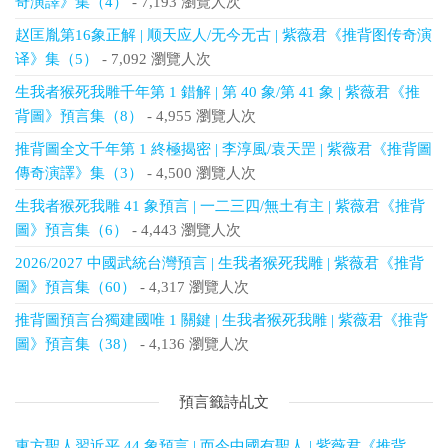
奇演譯》集（4）
- 7,193 瀏覽人次
赵匡胤第16象正解 | 顺天应人/无今无古 | 紫薇君《推背图传奇演
译》集（5）
- 7,092 瀏覽人次
生我者猴死我雕千年第 1 錯解 | 第 40 象/第 41 象 | 紫薇君《推
背圖》預言集（8）
- 4,955 瀏覽人次
推背圖全文千年第 1 終極揭密 | 李淳風/袁天罡 | 紫薇君《推背圖
傳奇演譯》集（3）
- 4,500 瀏覽人次
生我者猴死我雕 41 象預言 | 一二三四/無土有主 | 紫薇君《推背
圖》預言集（6）
- 4,443 瀏覽人次
2026/2027 中國武統台灣預言 | 生我者猴死我雕 | 紫薇君《推背
圖》預言集（60）
- 4,317 瀏覽人次
推背圖預言台獨建國唯 1 關鍵 | 生我者猴死我雕 | 紫薇君《推背
圖》預言集（38）
- 4,136 瀏覽人次
預言籤詩乩文
東方聖人習近平 44 象預言 | 而今中國有聖人 | 紫薇君《推背