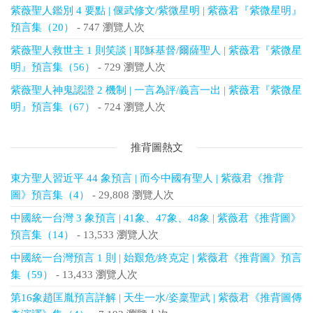
紫薇聖人鑑別 4 要點 | 偃武修文/紫微星明 | 紫薇君『紫微星明』
預言集（20）
- 747 瀏覽人次
紫薇聖人救世主 1 則笑談 | 耶穌基督/爾薩聖人 | 紫薇君『紫微星
明』預言集（56）
- 729 瀏覽人次
紫薇聖人神鬼認證 2 機制 | 一言為評/義言一出 | 紫薇君『紫微星
明』預言集（67）
- 724 瀏覽人次
推背圖熱文
東方聖人習近平 44 象預言 | 而今中國有聖人 | 紫薇君《推背
圖》預言集（4）
- 29,808 瀏覽人次
中國統一台灣 3 象預言 | 41象、47象、48象 | 紫薇君《推背圖》
預言集（14）
- 13,533 瀏覽人次
中國統一台灣預言 1 則 | 始艱危/終克定 | 紫薇君《推背圖》預言
集（59）
- 13,433 瀏覽人次
第16象趙匡胤預言詳解 | 天生一水/姿稟聖武 | 紫薇君《推背圖傳