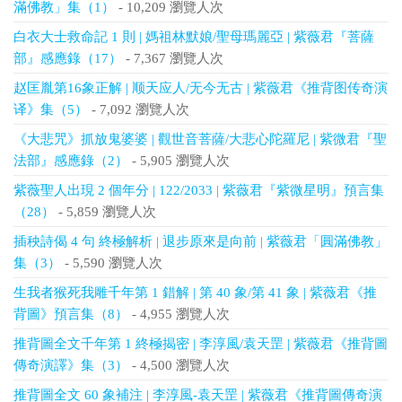
滿佛教」集（1）
- 10,209 瀏覽人次
白衣大士救命記 1 則 | 媽祖林默娘/聖母瑪麗亞 | 紫薇君『菩薩
部』感應錄（17）
- 7,367 瀏覽人次
赵匡胤第16象正解 | 顺天应人/无今无古 | 紫薇君《推背图传奇演
译》集（5）
- 7,092 瀏覽人次
《大悲咒》抓放鬼婆婆 | 觀世音菩薩/大悲心陀羅尼 | 紫微君『聖
法部』感應錄（2）
- 5,905 瀏覽人次
紫薇聖人出現 2 個年分 | 122/2033 | 紫薇君『紫微星明』預言集
（28）
- 5,859 瀏覽人次
插秧詩偈 4 句 終極解析 | 退步原來是向前 | 紫薇君「圓滿佛教」
集（3）
- 5,590 瀏覽人次
生我者猴死我雕千年第 1 錯解 | 第 40 象/第 41 象 | 紫薇君《推
背圖》預言集（8）
- 4,955 瀏覽人次
推背圖全文千年第 1 終極揭密 | 李淳風/袁天罡 | 紫薇君《推背圖
傳奇演譯》集（3）
- 4,500 瀏覽人次
推背圖全文 60 象補注 | 李淳風-袁天罡 | 紫薇君《推背圖傳奇演