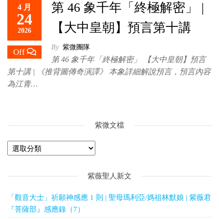
第 46 象千年「終極解密」 |
4 月
救
24
世
【大中皇朝】預言第十講
2026
主
By
紫微團隊
Off
第 46 象千年「終極解密」 【大中皇朝】預言
第十講 | 《推背圖傳奇演譯》 本象詳細解說預言，預言內容
為江青…
紫微文檔
紫薇聖人新文
「觀音大士」祈願神感應 1 則 | 聖母瑪利亞/媽祖林默娘 | 紫薇君
『菩薩部』感應錄（7）