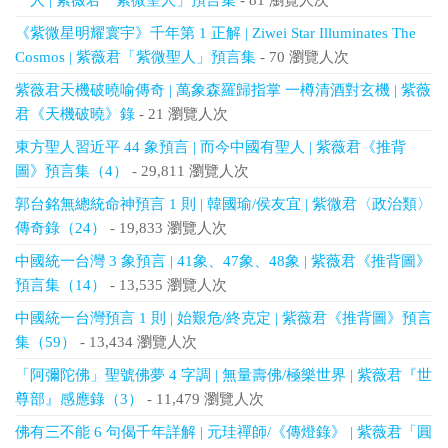
一人 | 紫薇君「紫微聖人」預言集
- 81 瀏覽人次
《紫微星明耀寰宇》千年第 1 正解 | Ziwei Star Illuminates The
Cosmos | 紫薇君「紫微聖人」預言集
- 70 瀏覽人次
紫薇君天機破曉喻傳奇 | 萬象森羅歸指掌 一樽清酒對玄機 | 紫薇
君《天機破曉》錄
- 21 瀏覽人次
東方聖人習近平 44 象預言 | 而今中國有聖人 | 紫薇君《推背
圖》預言集（4）
- 29,811 瀏覽人次
郭台銘無總統命神預言 1 則 | 韓國瑜/侯友宜 | 紫微君〈政治類〉
傳奇錄（24）
- 19,833 瀏覽人次
中國統一台灣 3 象預言 | 41象、47象、48象 | 紫薇君《推背圖》
預言集（14）
- 13,535 瀏覽人次
中國統一台灣預言 1 則 | 始艱危/終克定 | 紫薇君《推背圖》預言
集（59）
- 13,434 瀏覽人次
「阿彌陀佛」聖號佛夢 4 字調 | 無量壽佛/極樂世界 | 紫薇君『世
尊部』感應錄（3）
- 11,479 瀏覽人次
佛有三不能 6 句偈千年詳解 | 元珪禪師/《傳燈錄》 | 紫薇君「圓