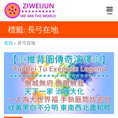
2026
彌
Menu
賽
紫薇
亞
標籤:
長弓在地
聖人
救
世
《推
主
首頁
»
長弓在地
背
樂
章-
圖》
人
預
人
都
言-
是
紫薇
彌
君寰
賽
亞-
宇傳
個
奇官
個
都
網
是