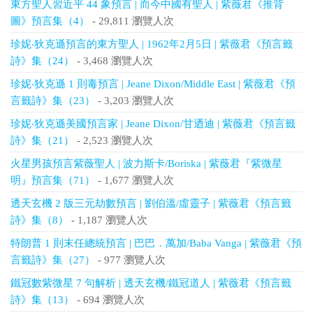
東方聖人習近平 44 象預言 | 而今中國有聖人 | 紫薇君《推背
圖》預言集（4）
- 29,811 瀏覽人次
珍妮‧狄克遜預言的東方聖人 | 1962年2月5日 | 紫薇君《預言籤
詩》集（24）
- 3,468 瀏覽人次
珍妮‧狄克遜 1 則毒預言 | Jeane Dixon/Middle East | 紫薇君《預
言籤詩》集（23）
- 3,203 瀏覽人次
珍妮‧狄克遜美國預言家 | Jeane Dixon/甘迺迪 | 紫薇君《預言籤
詩》集（21）
- 2,523 瀏覽人次
火星男孩預言紫薇聖人 | 波力斯卡/Boriska | 紫薇君『紫微星
明』預言集（71）
- 1,677 瀏覽人次
透天玄機 2 版三元劫數預言 | 劉伯溫/虛靈子 | 紫薇君《預言籤
詩》集（8）
- 1,187 瀏覽人次
特朗普 1 則末任總統預言 | 巴巴．萬加/Baba Vanga | 紫薇君《預
言籤詩》集（27）
- 977 瀏覽人次
鐵冠數紫微星 7 句解析 | 透天玄機/鐵冠道人 | 紫薇君《預言籤
詩》集（13）
- 694 瀏覽人次