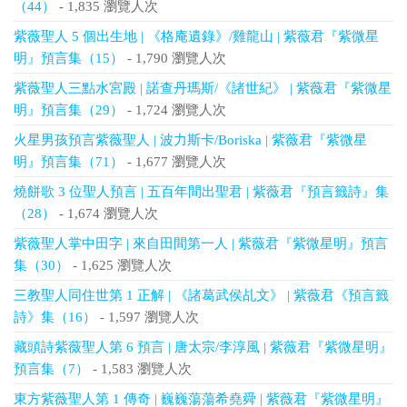
（44）
- 1,835 瀏覽人次
紫薇聖人 5 個出生地 | 《格庵遺錄》/雞龍山 | 紫薇君『紫微星
明』預言集（15）
- 1,790 瀏覽人次
紫薇聖人三點水宮殿 | 諾查丹瑪斯/《諸世紀》 | 紫薇君『紫微星
明』預言集（29）
- 1,724 瀏覽人次
火星男孩預言紫薇聖人 | 波力斯卡/Boriska | 紫薇君『紫微星
明』預言集（71）
- 1,677 瀏覽人次
燒餅歌 3 位聖人預言 | 五百年間出聖君 | 紫薇君『預言籤詩』集
（28）
- 1,674 瀏覽人次
紫薇聖人掌中田字 | 來自田間第一人 | 紫薇君『紫微星明』預言
集（30）
- 1,625 瀏覽人次
三教聖人同住世第 1 正解 | 《諸葛武侯乩文》 | 紫薇君《預言籤
詩》集（16）
- 1,597 瀏覽人次
藏頭詩紫薇聖人第 6 預言 | 唐太宗/李淳風 | 紫薇君『紫微星明』
預言集（7）
- 1,583 瀏覽人次
東方紫薇聖人第 1 傳奇 | 巍巍蕩蕩希堯舜 | 紫薇君『紫微星明』