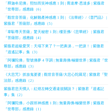
「釋迦牟尼佛」熙怡而笑神感應 1 則 | 喬達摩·悉達多 | 紫薇君
『世尊部』感應錄（6）
「觀世音菩薩」化解難產神感應 1 則 | 《法華經》/《普門品》 |
紫薇君『菩薩部』感應錄（5）
「韋馱尊天菩薩」驚天秘密 1 則 | 樓至佛/《悲華經》 | 紫薇君
『菩薩部』感應錄（4）
紫薇君超級愛哭：天塌下來了？一把鼻涕，一把淚！ | 紫微君
『逍遙記事』集（3）
「阿彌陀佛」聖號佛夢 4 字調 | 無量壽佛/極樂世界 | 紫薇君『世
尊部』感應錄（3）
《大悲咒》抓放鬼婆婆 | 觀世音菩薩/大悲心陀羅尼 | 紫微君『聖
法部』感應錄（2）
紫薇君悲天憫人：紅燈左轉交通違規關說？ | 紫微君『逍遙記
事』集（2）
「阿彌陀佛」小跟班神感應 1 則 | 無量壽佛/極樂世界 | 紫薇君
『世尊部』感應錄（1）