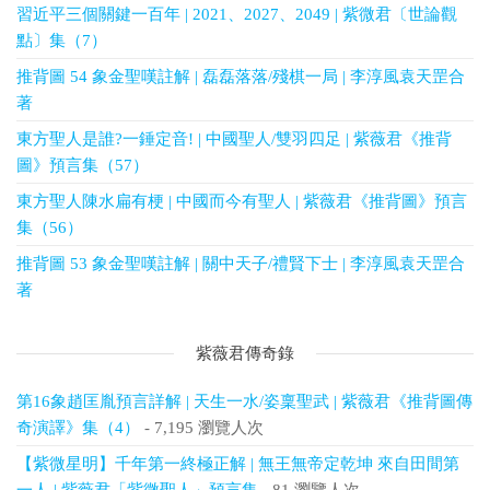
習近平三個關鍵一百年 | 2021、2027、2049 | 紫微君〔世論觀
點〕集（7）
推背圖 54 象金聖嘆註解 | 磊磊落落/殘棋一局 | 李淳風袁天罡合
著
東方聖人是誰?一錘定音! | 中國聖人/雙羽四足 | 紫薇君《推背
圖》預言集（57）
東方聖人陳水扁有梗 | 中國而今有聖人 | 紫薇君《推背圖》預言
集（56）
推背圖 53 象金聖嘆註解 | 關中天子/禮賢下士 | 李淳風袁天罡合
著
紫薇君傳奇錄
第16象趙匡胤預言詳解 | 天生一水/姿稟聖武 | 紫薇君《推背圖傳
奇演譯》集（4）
- 7,195 瀏覽人次
【紫微星明】千年第一終極正解 | 無王無帝定乾坤 來自田間第