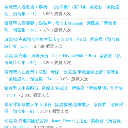
紫薇聖人姓名第 1 解析 | 《推背圖》/第50象 | 紫薇君『紫微星
明』預言集（11）
- 3,963 瀏覽人次
紫薇聖人彌賽亞 5 點破斥 | 救世主/Messiah | 紫薇君『紫微星
明』預言集（24）
- 3,708 瀏覽人次
珍妮‧狄克遜預言的東方聖人 | 1962年2月5日 | 紫薇君《預言籤
詩》集（24）
- 3,468 瀏覽人次
珍妮‧狄克遜 1 則毒預言 | Jeane Dixon/Middle East | 紫薇君《預
言籤詩》集（23）
- 3,203 瀏覽人次
紫薇聖人在台灣 1 笑點 | 珍妮．狄克遜/華藏金剛上師 | 紫薇君
『紫微星明』預言集（34）
- 3,061 瀏覽人次
紫薇聖人生長區域 | 雞龍山/崑崙山 | 紫薇君『紫微星明』預言集
（47）
- 2,895 瀏覽人次
馬前課紫薇聖人第 5 預言 | 拯患救難/是唯聖人 | 紫薇君『紫微星
明』預言集（6）
- 2,771 瀏覽人次
珍妮‧狄克遜美國預言家 | Jeane Dixon/甘迺迪 | 紫薇君《預言籤
詩》集（21）
- 2,523 瀏覽人次