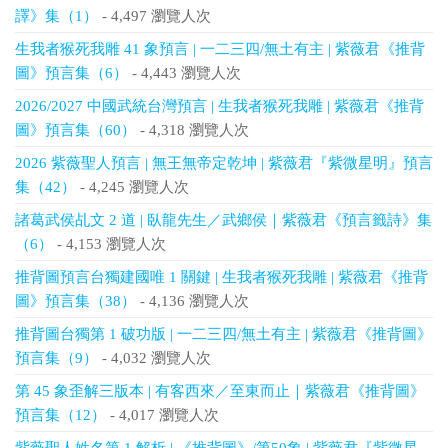
譯》集（1）
- 4,497 瀏覽人次
生我者猴死我雕 41 象預言 | 一二三四/無土有主 | 紫薇君《推背
圖》預言集（6）
- 4,443 瀏覽人次
2026/2027 中國武統台灣預言 | 生我者猴死我雕 | 紫薇君《推背
圖》預言集（60）
- 4,318 瀏覽人次
2026 紫薇聖人預言 | 無王無帝定乾坤 | 紫薇君『紫微星明』預言
集（42）
- 4,245 瀏覽人次
諸葛武侯乩文 2 道 | 臥龍先生／武鄉侯｜紫薇君《預言籤詩》集
（6）
- 4,153 瀏覽人次
推背圖預言台獨建國唯 1 關鍵 | 生我者猴死我雕 | 紫薇君《推背
圖》預言集（38）
- 4,136 瀏覽人次
推背圖台獨第 1 破功版 | 一二三四/無土有主 | 紫薇君《推背圖》
預言集（9）
- 4,032 瀏覽人次
第 45 象歪解三版本 | 有客西來／至東而止｜紫薇君《推背圖》
預言集（12）
- 4,017 瀏覽人次