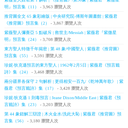
紫薇聖人姓名第 1 解析 | 《推背圖》/第50象 | 紫薇君『紫微星
明』預言集（11）
- 3,963 瀏覽人次
推背圖全文 65 象彩繪版 | 中央研究院-傅斯年圖書館 | 紫薇君
《推背圖》預言集（2）
- 3,867 瀏覽人次
紫薇聖人彌賽亞 5 點破斥 | 救世主/Messiah | 紫薇君『紫微星
明』預言集（24）
- 3,708 瀏覽人次
東方聖人特徵千年揭密 | 第 48 象/中國聖人 | 紫薇君《推背圖》
預言集（55）
- 3,591 瀏覽人次
珍妮‧狄克遜預言的東方聖人 | 1962年2月5日 | 紫薇君《預言籤
詩》集（24）
- 3,468 瀏覽人次
兩分疆界各保守 2 句解析 | 更得相安一百九/《乾坤萬年歌》 | 紫
薇君《預言籤詩》集（17）
- 3,428 瀏覽人次
珍妮‧狄克遜 1 則毒預言 | Jeane Dixon/Middle East | 紫薇君《預
言籤詩》集（23）
- 3,203 瀏覽人次
第 44 象錯解三辯證 | 木火金水/洗此大恥 | 紫薇君《推背圖》預
言集（56）
- 3,180 瀏覽人次