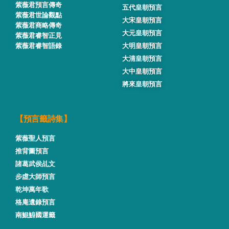
紫薇君預言傳奇
五代皇朝預言
紫薇君世論觀點
大宋皇朝預言
紫薇君商略傳奇
大元皇朝預言
紫薇君睿智正見
紫薇君睿智語錄
大明皇朝預言
大清皇朝預言
大中皇朝預言
將來皇朝預言
【預言籤詩集】
紫薇聖人預言
推背圖預言
諸葛武侯乩文
步虛大師預言
乾坤萬年歌
格庵遺錄預言
南鯤鯓國運籤