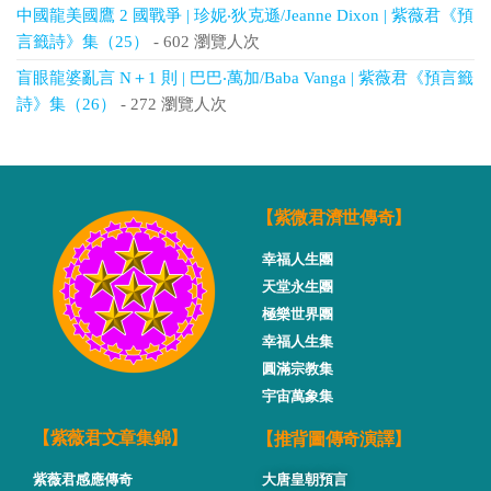
中國龍美國鷹 2 國戰爭 | 珍妮‧狄克遜/Jeanne Dixon | 紫薇君《預
言籤詩》集（25）
- 602 瀏覽人次
盲眼龍婆亂言 N＋1 則 | 巴巴‧萬加/Baba Vanga | 紫薇君《預言籤
詩》集（26）
- 272 瀏覽人次
【紫微君濟世傳奇】
幸福人生團
天堂永生團
極樂世界團
幸福人生集
圓滿宗教集
宇宙萬象集
【推背圖傳奇演譯】
【紫薇君文章集錦】
紫薇君感應傳奇
大唐皇朝預言