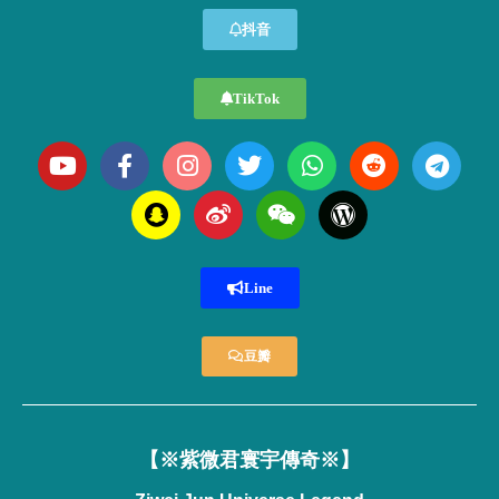
抖音
TikTok
Line
豆瓣
【※紫微君寰宇傳奇※】