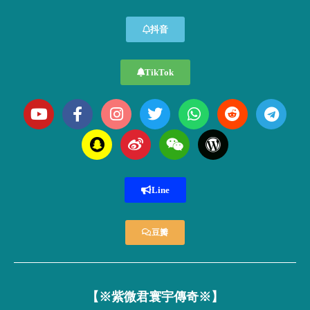
抖音
TikTok
Line
豆瓣
【※紫微君寰宇傳奇※】