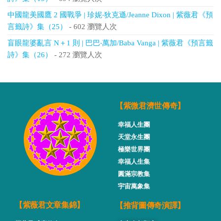
中國龍美國鷹 2 國戰爭 | 珍妮‧狄克遜/Jeanne Dixon | 紫薇君《預
言籤詩》集（25）
- 602 瀏覽人次
盲眼龍婆亂言 N＋1 則 | 巴巴‧萬加/Baba Vanga | 紫薇君《預言籤
詩》集（26）
- 272 瀏覽人次
【紫微君濟世傳奇】
幸福人生團
天堂永生團
極樂世界團
幸福人生集
圓滿宗教集
宇宙萬象集
【推背圖傳奇演譯】
【紫薇君文章集錦】