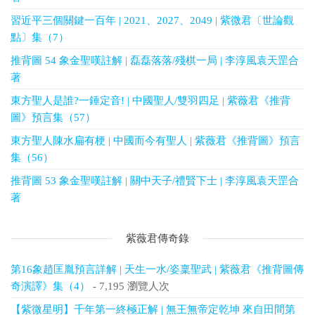
習近平三個關鍵一百年 | 2021、2027、2049 | 紫微君〔世論觀
點〕集（7）
推背圖 54 象金聖嘆註解 | 磊磊落落/殘棋一局 | 李淳風袁天罡合
著
東方聖人是誰?一錘定音! | 中國聖人/雙羽四足 | 紫薇君《推背
圖》預言集（57）
東方聖人陳水扁有梗 | 中國而今有聖人 | 紫薇君《推背圖》預言
集（56）
推背圖 53 象金聖嘆註解 | 關中天子/禮賢下士 | 李淳風袁天罡合
著
紫薇君傳奇錄
第16象趙匡胤預言詳解 | 天生一水/姿稟聖武 | 紫薇君《推背圖傳
奇演譯》集（4）
- 7,195 瀏覽人次
【紫微星明】千年第一終極正解 | 無王無帝定乾坤 來自田間第