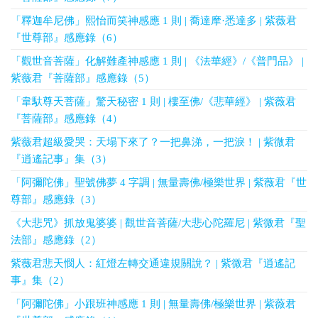
「釋迦牟尼佛」熙怡而笑神感應 1 則 | 喬達摩·悉達多 | 紫薇君
『世尊部』感應錄（6）
「觀世音菩薩」化解難產神感應 1 則 | 《法華經》/《普門品》 |
紫薇君『菩薩部』感應錄（5）
「韋馱尊天菩薩」驚天秘密 1 則 | 樓至佛/《悲華經》 | 紫薇君
『菩薩部』感應錄（4）
紫薇君超級愛哭：天塌下來了？一把鼻涕，一把淚！ | 紫微君
『逍遙記事』集（3）
「阿彌陀佛」聖號佛夢 4 字調 | 無量壽佛/極樂世界 | 紫薇君『世
尊部』感應錄（3）
《大悲咒》抓放鬼婆婆 | 觀世音菩薩/大悲心陀羅尼 | 紫微君『聖
法部』感應錄（2）
紫薇君悲天憫人：紅燈左轉交通違規關說？ | 紫微君『逍遙記
事』集（2）
「阿彌陀佛」小跟班神感應 1 則 | 無量壽佛/極樂世界 | 紫薇君