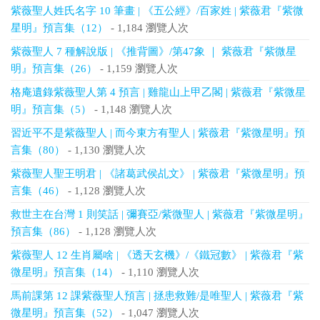
紫薇聖人姓氏名字 10 筆畫 | 《五公經》/百家姓 | 紫薇君『紫微
星明』預言集（12）
- 1,184 瀏覽人次
紫薇聖人 7 種解說版 | 《推背圖》/第47象 ｜ 紫薇君『紫微星
明』預言集（26）
- 1,159 瀏覽人次
格庵遺錄紫薇聖人第 4 預言 | 雞龍山上甲乙閣 | 紫薇君『紫微星
明』預言集（5）
- 1,148 瀏覽人次
習近平不是紫薇聖人 | 而今東方有聖人 | 紫薇君『紫微星明』預
言集（80）
- 1,130 瀏覽人次
紫薇聖人聖王明君 | 《諸葛武侯乩文》 | 紫薇君『紫微星明』預
言集（46）
- 1,128 瀏覽人次
救世主在台灣 1 則笑話 | 彌賽亞/紫微聖人 | 紫薇君『紫微星明』
預言集（86）
- 1,128 瀏覽人次
紫薇聖人 12 生肖屬啥 | 《透天玄機》/《鐵冠數》 | 紫薇君『紫
微星明』預言集（14）
- 1,110 瀏覽人次
馬前課第 12 課紫薇聖人預言 | 拯患救難/是唯聖人 | 紫薇君『紫
微星明』預言集（52）
- 1,047 瀏覽人次