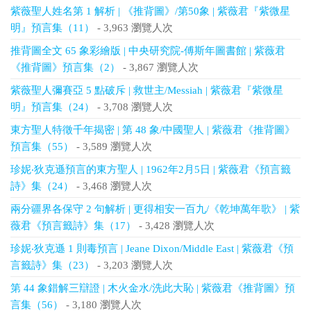
紫薇聖人姓名第 1 解析 | 《推背圖》/第50象 | 紫薇君『紫微星
明』預言集（11）
- 3,963 瀏覽人次
推背圖全文 65 象彩繪版 | 中央研究院-傅斯年圖書館 | 紫薇君
《推背圖》預言集（2）
- 3,867 瀏覽人次
紫薇聖人彌賽亞 5 點破斥 | 救世主/Messiah | 紫薇君『紫微星
明』預言集（24）
- 3,708 瀏覽人次
東方聖人特徵千年揭密 | 第 48 象/中國聖人 | 紫薇君《推背圖》
預言集（55）
- 3,589 瀏覽人次
珍妮‧狄克遜預言的東方聖人 | 1962年2月5日 | 紫薇君《預言籤
詩》集（24）
- 3,468 瀏覽人次
兩分疆界各保守 2 句解析 | 更得相安一百九/《乾坤萬年歌》 | 紫
薇君《預言籤詩》集（17）
- 3,428 瀏覽人次
珍妮‧狄克遜 1 則毒預言 | Jeane Dixon/Middle East | 紫薇君《預
言籤詩》集（23）
- 3,203 瀏覽人次
第 44 象錯解三辯證 | 木火金水/洗此大恥 | 紫薇君《推背圖》預
言集（56）
- 3,180 瀏覽人次