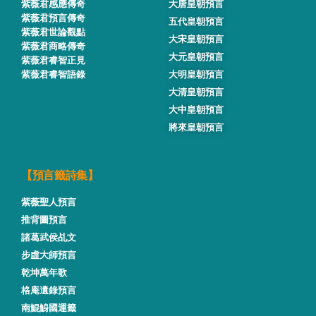
紫薇君感應傳奇
大唐皇朝預言
紫薇君預言傳奇
五代皇朝預言
紫薇君世論觀點
大宋皇朝預言
紫薇君商略傳奇
大元皇朝預言
紫薇君睿智正見
紫薇君睿智語錄
大明皇朝預言
大清皇朝預言
大中皇朝預言
將來皇朝預言
【預言籤詩集】
紫薇聖人預言
推背圖預言
諸葛武侯乩文
步虛大師預言
乾坤萬年歌
格庵遺錄預言
南鯤鯓國運籤