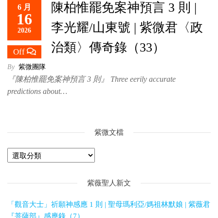
陳柏惟罷免案神預言 3 則 |
6 月
救
16
世
李光耀/山東號 | 紫微君〈政
2026
主
治類〉傳奇錄（33）
Off
By
紫微團隊
『陳柏惟罷免案神預言 3 則』 Three eerily accurate
predictions about…
紫微文檔
紫薇聖人新文
「觀音大士」祈願神感應 1 則 | 聖母瑪利亞/媽祖林默娘 | 紫薇君
『菩薩部』感應錄（7）