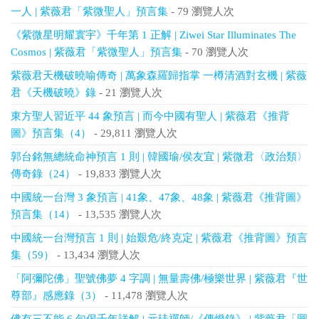
一人 | 紫薇君「紫微聖人」預言集
- 79 瀏覽人次
《紫微星明耀寰宇》千年第 1 正解 | Ziwei Star Illuminates The
Cosmos | 紫薇君「紫微聖人」預言集
- 70 瀏覽人次
紫薇君天機破曉喻傳奇 | 萬象森羅歸指掌 一樽清酒對玄機 | 紫薇
君《天機破曉》錄
- 21 瀏覽人次
東方聖人習近平 44 象預言 | 而今中國有聖人 | 紫薇君《推背
圖》預言集（4）
- 29,811 瀏覽人次
郭台銘無總統命神預言 1 則 | 韓國瑜/侯友宜 | 紫微君〈政治類〉
傳奇錄（24）
- 19,833 瀏覽人次
中國統一台灣 3 象預言 | 41象、47象、48象 | 紫薇君《推背圖》
預言集（14）
- 13,535 瀏覽人次
中國統一台灣預言 1 則 | 始艱危/終克定 | 紫薇君《推背圖》預言
集（59）
- 13,434 瀏覽人次
「阿彌陀佛」聖號佛夢 4 字調 | 無量壽佛/極樂世界 | 紫薇君『世
尊部』感應錄（3）
- 11,478 瀏覽人次