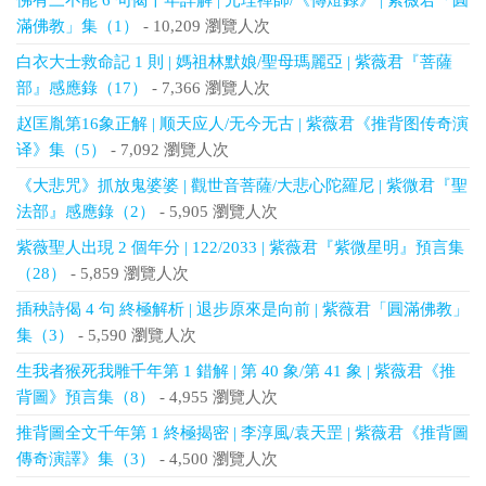
佛有三不能 6 句偈千年詳解 | 元珪禪師/《傳燈錄》 | 紫薇君「圓
滿佛教」集（1）
- 10,209 瀏覽人次
白衣大士救命記 1 則 | 媽祖林默娘/聖母瑪麗亞 | 紫薇君『菩薩
部』感應錄（17）
- 7,366 瀏覽人次
赵匡胤第16象正解 | 顺天应人/无今无古 | 紫薇君《推背图传奇演
译》集（5）
- 7,092 瀏覽人次
《大悲咒》抓放鬼婆婆 | 觀世音菩薩/大悲心陀羅尼 | 紫微君『聖
法部』感應錄（2）
- 5,905 瀏覽人次
紫薇聖人出現 2 個年分 | 122/2033 | 紫薇君『紫微星明』預言集
（28）
- 5,859 瀏覽人次
插秧詩偈 4 句 終極解析 | 退步原來是向前 | 紫薇君「圓滿佛教」
集（3）
- 5,590 瀏覽人次
生我者猴死我雕千年第 1 錯解 | 第 40 象/第 41 象 | 紫薇君《推
背圖》預言集（8）
- 4,955 瀏覽人次
推背圖全文千年第 1 終極揭密 | 李淳風/袁天罡 | 紫薇君《推背圖
傳奇演譯》集（3）
- 4,500 瀏覽人次