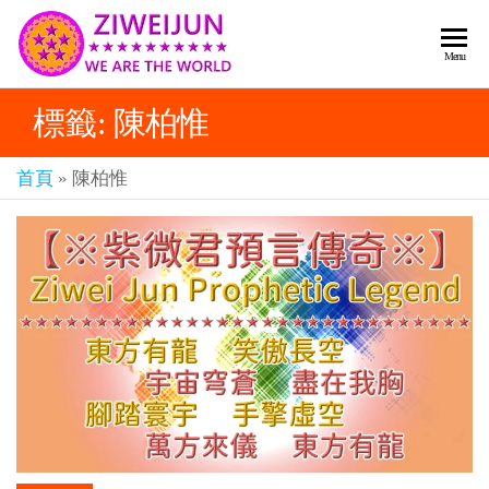
2026
彌
Menu
賽
紫薇
亞
標籤:
陳柏惟
聖人
救
世
《推
主
首頁
»
陳柏惟
背
樂
章-
圖》
人
預
人
都
言-
是
紫薇
彌
君寰
賽
亞-
宇傳
個
奇官
個
都
網
是