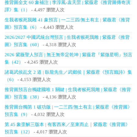
推背圖全文 60 象補注 | 李淳風-袁天罡 | 紫薇君《推背圖傳奇演
譯》集（1）
- 4,497 瀏覽人次
生我者猴死我雕 41 象預言 | 一二三四/無土有主 | 紫薇君《推背
圖》預言集（6）
- 4,443 瀏覽人次
2026/2027 中國武統台灣預言 | 生我者猴死我雕 | 紫薇君《推背
圖》預言集（60）
- 4,318 瀏覽人次
2026 紫薇聖人預言 | 無王無帝定乾坤 | 紫薇君『紫微星明』預言
集（42）
- 4,245 瀏覽人次
諸葛武侯乩文 2 道 | 臥龍先生／武鄉侯｜紫薇君《預言籤詩》集
（6）
- 4,153 瀏覽人次
推背圖預言台獨建國唯 1 關鍵 | 生我者猴死我雕 | 紫薇君《推背
圖》預言集（38）
- 4,136 瀏覽人次
推背圖台獨第 1 破功版 | 一二三四/無土有主 | 紫薇君《推背圖》
預言集（9）
- 4,032 瀏覽人次
第 45 象歪解三版本 | 有客西來／至東而止｜紫薇君《推背圖》
預言集（12）
- 4,017 瀏覽人次