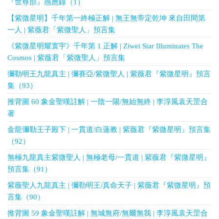
『世尊部』感應錄（1）
【紫微星明】千年第一終極正解 | 無王無帝定乾坤 來自田間第
一人 | 紫薇君「紫微聖人」預言集
《紫微星明耀寰宇》千年第 1 正解 | Ziwei Star Illuminates The
Cosmos | 紫薇君「紫微聖人」預言集
彌勒明王九龍真主 | 彌賽亞/紫微聖人 | 紫薇君『紫微星明』預言
集（93）
推背圖 60 象金聖嘆註解 | 一陰一陽/無始無終 | 李淳風袁天罡合
著
金龍彌勒王子殿下 | 一貫道/白蓮教 | 紫薇君『紫微星明』預言集
（92）
無極九龍真主紫微聖人 | 無極老母/一貫道 | 紫薇君『紫微星明』
預言集（91）
紫薇聖人九龍真主 | 彌勒明王/真命天子 | 紫薇君『紫微星明』預
言集（90）
推背圖 59 象金聖嘆註解 | 無城無府/無爾無我 | 李淳風袁天罡合