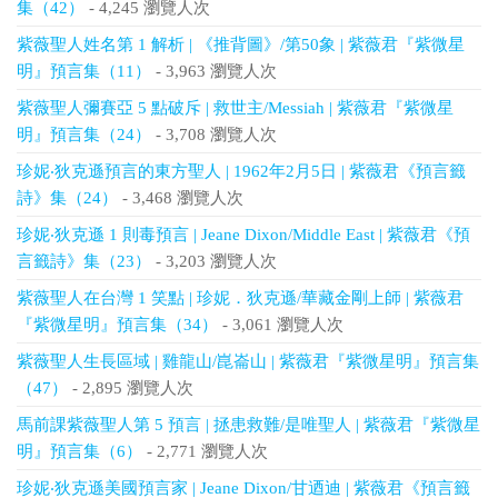
集（42）
- 4,245 瀏覽人次
紫薇聖人姓名第 1 解析 | 《推背圖》/第50象 | 紫薇君『紫微星
明』預言集（11）
- 3,963 瀏覽人次
紫薇聖人彌賽亞 5 點破斥 | 救世主/Messiah | 紫薇君『紫微星
明』預言集（24）
- 3,708 瀏覽人次
珍妮‧狄克遜預言的東方聖人 | 1962年2月5日 | 紫薇君《預言籤
詩》集（24）
- 3,468 瀏覽人次
珍妮‧狄克遜 1 則毒預言 | Jeane Dixon/Middle East | 紫薇君《預
言籤詩》集（23）
- 3,203 瀏覽人次
紫薇聖人在台灣 1 笑點 | 珍妮．狄克遜/華藏金剛上師 | 紫薇君
『紫微星明』預言集（34）
- 3,061 瀏覽人次
紫薇聖人生長區域 | 雞龍山/崑崙山 | 紫薇君『紫微星明』預言集
（47）
- 2,895 瀏覽人次
馬前課紫薇聖人第 5 預言 | 拯患救難/是唯聖人 | 紫薇君『紫微星
明』預言集（6）
- 2,771 瀏覽人次
珍妮‧狄克遜美國預言家 | Jeane Dixon/甘迺迪 | 紫薇君《預言籤