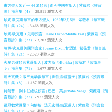
東方聖人習近平 44 象預言 | 而今中國有聖人 | 紫薇君《推背
圖》預言集（4）
- 29,811 瀏覽人次
珍妮‧狄克遜預言的東方聖人 | 1962年2月5日 | 紫薇君《預言籤
詩》集（24）
- 3,468 瀏覽人次
珍妮‧狄克遜 1 則毒預言 | Jeane Dixon/Middle East | 紫薇君《預
言籤詩》集（23）
- 3,203 瀏覽人次
珍妮‧狄克遜美國預言家 | Jeane Dixon/甘迺迪 | 紫薇君《預言籤
詩》集（21）
- 2,523 瀏覽人次
火星男孩預言紫薇聖人 | 波力斯卡/Boriska | 紫薇君『紫微星
明』預言集（71）
- 1,677 瀏覽人次
透天玄機 2 版三元劫數預言 | 劉伯溫/虛靈子 | 紫薇君《預言籤
詩》集（8）
- 1,187 瀏覽人次
特朗普 1 則末任總統預言 | 巴巴．萬加/Baba Vanga | 紫薇君《預
言籤詩》集（27）
- 977 瀏覽人次
鐵冠數紫微星 7 句解析 | 透天玄機/鐵冠道人 | 紫薇君《預言籤
詩》集（13）
- 694 瀏覽人次