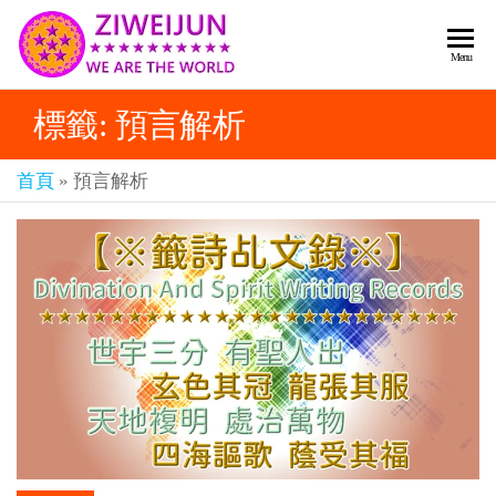
2026
彌
Menu
賽
紫薇
亞
標籤:
預言解析
聖人
救
世
《推
主
首頁
»
預言解析
背
樂
章-
圖》
人
預
人
都
言-
是
紫薇
彌
君寰
賽
亞-
宇傳
個
奇官
個
都
網
是