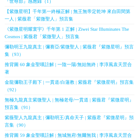
『世尊部』感應錄（1）
【紫微星明】千年第一終極正解 | 無王無帝定乾坤 來自田間第
一人 | 紫薇君「紫微聖人」預言集
《紫微星明耀寰宇》千年第 1 正解 | Ziwei Star Illuminates The
Cosmos | 紫薇君「紫微聖人」預言集
彌勒明王九龍真主 | 彌賽亞/紫微聖人 | 紫薇君『紫微星明』預言
集（93）
推背圖 60 象金聖嘆註解 | 一陰一陽/無始無終 | 李淳風袁天罡合
著
金龍彌勒王子殿下 | 一貫道/白蓮教 | 紫薇君『紫微星明』預言集
（92）
無極九龍真主紫微聖人 | 無極老母/一貫道 | 紫薇君『紫微星明』
預言集（91）
紫薇聖人九龍真主 | 彌勒明王/真命天子 | 紫薇君『紫微星明』預
言集（90）
推背圖 59 象金聖嘆註解 | 無城無府/無爾無我 | 李淳風袁天罡合