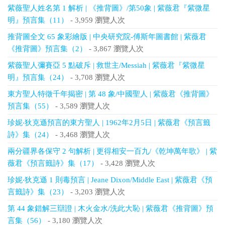
紫薇聖人姓名第 1 解析 | 《推背圖》/第50象 | 紫薇君『紫微星
明』預言集（11）
- 3,959 瀏覽人次
推背圖全文 65 象彩繪版 | 中央研究院-傅斯年圖書館 | 紫薇君
《推背圖》預言集（2）
- 3,867 瀏覽人次
紫薇聖人彌賽亞 5 點破斥 | 救世主/Messiah | 紫薇君『紫微星
明』預言集（24）
- 3,708 瀏覽人次
東方聖人特徵千年揭密 | 第 48 象/中國聖人 | 紫薇君《推背圖》
預言集（55）
- 3,589 瀏覽人次
珍妮‧狄克遜預言的東方聖人 | 1962年2月5日 | 紫薇君《預言籤
詩》集（24）
- 3,468 瀏覽人次
兩分疆界各保守 2 句解析 | 更得相安一百九/《乾坤萬年歌》 | 紫
薇君《預言籤詩》集（17）
- 3,428 瀏覽人次
珍妮‧狄克遜 1 則毒預言 | Jeane Dixon/Middle East | 紫薇君《預
言籤詩》集（23）
- 3,203 瀏覽人次
第 44 象錯解三辯證 | 木火金水/洗此大恥 | 紫薇君《推背圖》預
言集（56）
- 3,180 瀏覽人次