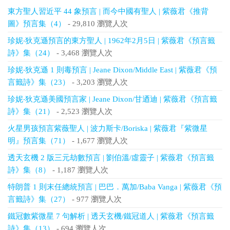
東方聖人習近平 44 象預言 | 而今中國有聖人 | 紫薇君《推背
圖》預言集（4）
- 29,810 瀏覽人次
珍妮‧狄克遜預言的東方聖人 | 1962年2月5日 | 紫薇君《預言籤
詩》集（24）
- 3,468 瀏覽人次
珍妮‧狄克遜 1 則毒預言 | Jeane Dixon/Middle East | 紫薇君《預
言籤詩》集（23）
- 3,203 瀏覽人次
珍妮‧狄克遜美國預言家 | Jeane Dixon/甘迺迪 | 紫薇君《預言籤
詩》集（21）
- 2,523 瀏覽人次
火星男孩預言紫薇聖人 | 波力斯卡/Boriska | 紫薇君『紫微星
明』預言集（71）
- 1,677 瀏覽人次
透天玄機 2 版三元劫數預言 | 劉伯溫/虛靈子 | 紫薇君《預言籤
詩》集（8）
- 1,187 瀏覽人次
特朗普 1 則末任總統預言 | 巴巴．萬加/Baba Vanga | 紫薇君《預
言籤詩》集（27）
- 977 瀏覽人次
鐵冠數紫微星 7 句解析 | 透天玄機/鐵冠道人 | 紫薇君《預言籤
詩》集（13）
- 694 瀏覽人次