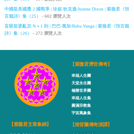
中國龍美國鷹 2 國戰爭 | 珍妮‧狄克遜/Jeanne Dixon | 紫薇君《預
言籤詩》集（25）
- 602 瀏覽人次
盲眼龍婆亂言 N＋1 則 | 巴巴‧萬加/Baba Vanga | 紫薇君《預言籤
詩》集（26）
- 272 瀏覽人次
【紫微君濟世傳奇】
幸福人生團
天堂永生團
極樂世界團
幸福人生集
圓滿宗教集
宇宙萬象集
【推背圖傳奇演譯】
【紫薇君文章集錦】