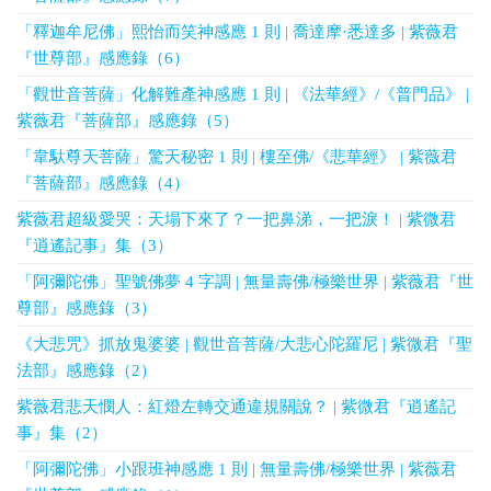
「釋迦牟尼佛」熙怡而笑神感應 1 則 | 喬達摩·悉達多 | 紫薇君
『世尊部』感應錄（6）
「觀世音菩薩」化解難產神感應 1 則 | 《法華經》/《普門品》 |
紫薇君『菩薩部』感應錄（5）
「韋馱尊天菩薩」驚天秘密 1 則 | 樓至佛/《悲華經》 | 紫薇君
『菩薩部』感應錄（4）
紫薇君超級愛哭：天塌下來了？一把鼻涕，一把淚！ | 紫微君
『逍遙記事』集（3）
「阿彌陀佛」聖號佛夢 4 字調 | 無量壽佛/極樂世界 | 紫薇君『世
尊部』感應錄（3）
《大悲咒》抓放鬼婆婆 | 觀世音菩薩/大悲心陀羅尼 | 紫微君『聖
法部』感應錄（2）
紫薇君悲天憫人：紅燈左轉交通違規關說？ | 紫微君『逍遙記
事』集（2）
「阿彌陀佛」小跟班神感應 1 則 | 無量壽佛/極樂世界 | 紫薇君