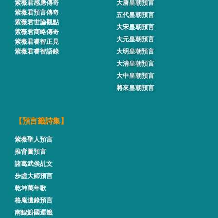
紫薇君感應傳奇
大唐皇朝預言
紫薇君預言傳奇
五代皇朝預言
紫薇君世論觀點
大宋皇朝預言
紫薇君商略傳奇
大元皇朝預言
紫薇君睿智正見
紫薇君睿智語錄
大明皇朝預言
大清皇朝預言
大中皇朝預言
將來皇朝預言
【預言籤詩集】
紫薇聖人預言
推背圖預言
諸葛武侯乩文
步虛大師預言
乾坤萬年歌
格庵遺錄預言
南鯤鯓國運籤