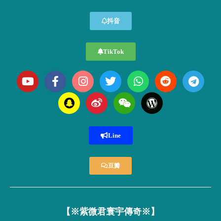
抖音
TikTok
Line
豆瓣
【※紫微君寰宇傳奇※】