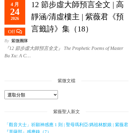
12 節步虛大師預言全文 | 高
4 月
救
24
世
靜涵/清虛樓主 | 紫薇君《預
2026
主
言籤詩》集（18）
Off
By
紫微團隊
『12 節步虛大師預言全文』 The Prophetic Poems of Master
Bu Xu: A C…
紫微文檔
紫薇聖人新文
「觀音大士」祈願神感應 1 則 | 聖母瑪利亞/媽祖林默娘 | 紫薇君
『菩薩部』感應錄（7）