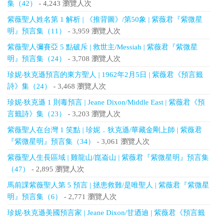
集（42）
- 4,243 瀏覽人次
紫薇聖人姓名第 1 解析 | 《推背圖》/第50象 | 紫薇君『紫微星
明』預言集（11）
- 3,959 瀏覽人次
紫薇聖人彌賽亞 5 點破斥 | 救世主/Messiah | 紫薇君『紫微星
明』預言集（24）
- 3,708 瀏覽人次
珍妮‧狄克遜預言的東方聖人 | 1962年2月5日 | 紫薇君《預言籤
詩》集（24）
- 3,468 瀏覽人次
珍妮‧狄克遜 1 則毒預言 | Jeane Dixon/Middle East | 紫薇君《預
言籤詩》集（23）
- 3,203 瀏覽人次
紫薇聖人在台灣 1 笑點 | 珍妮．狄克遜/華藏金剛上師 | 紫薇君
『紫微星明』預言集（34）
- 3,061 瀏覽人次
紫薇聖人生長區域 | 雞龍山/崑崙山 | 紫薇君『紫微星明』預言集
（47）
- 2,895 瀏覽人次
馬前課紫薇聖人第 5 預言 | 拯患救難/是唯聖人 | 紫薇君『紫微星
明』預言集（6）
- 2,771 瀏覽人次
珍妮‧狄克遜美國預言家 | Jeane Dixon/甘迺迪 | 紫薇君《預言籤