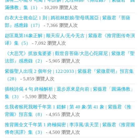
佛有三不能 6 句偈千年詳解 | 元珪禪師/《傳燈錄》 | 紫薇君「圓
滿佛教」集（1）
- 10,209 瀏覽人次
白衣大士救命記 1 則 | 媽祖林默娘/聖母瑪麗亞 | 紫薇君『菩薩
部』感應錄（17）
- 7,366 瀏覽人次
赵匡胤第16象正解 | 顺天应人/无今无古 | 紫薇君《推背图传奇演
译》集（5）
- 7,092 瀏覽人次
《大悲咒》抓放鬼婆婆 | 觀世音菩薩/大悲心陀羅尼 | 紫微君『聖
法部』感應錄（2）
- 5,905 瀏覽人次
紫薇聖人出現 2 個年分 | 122/2033 | 紫薇君『紫微星明』預言集
（28）
- 5,859 瀏覽人次
插秧詩偈 4 句 終極解析 | 退步原來是向前 | 紫薇君「圓滿佛教」
集（3）
- 5,590 瀏覽人次
生我者猴死我雕千年第 1 錯解 | 第 40 象/第 41 象 | 紫薇君《推
背圖》預言集（8）
- 4,955 瀏覽人次
推背圖全文千年第 1 終極揭密 | 李淳風/袁天罡 | 紫薇君《推背圖
傳奇演譯》集（3）
- 4,500 瀏覽人次