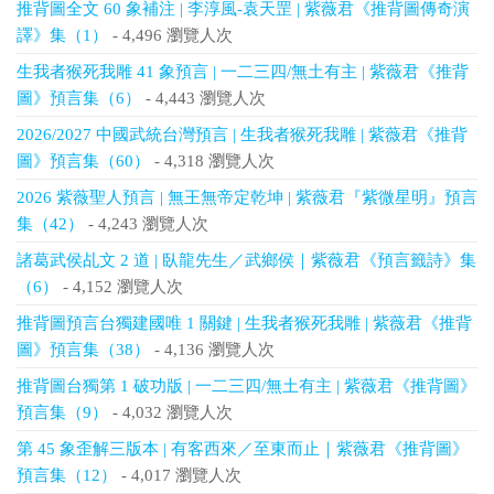
推背圖全文 60 象補注 | 李淳風-袁天罡 | 紫薇君《推背圖傳奇演
譯》集（1）
- 4,496 瀏覽人次
生我者猴死我雕 41 象預言 | 一二三四/無土有主 | 紫薇君《推背
圖》預言集（6）
- 4,443 瀏覽人次
2026/2027 中國武統台灣預言 | 生我者猴死我雕 | 紫薇君《推背
圖》預言集（60）
- 4,318 瀏覽人次
2026 紫薇聖人預言 | 無王無帝定乾坤 | 紫薇君『紫微星明』預言
集（42）
- 4,243 瀏覽人次
諸葛武侯乩文 2 道 | 臥龍先生／武鄉侯｜紫薇君《預言籤詩》集
（6）
- 4,152 瀏覽人次
推背圖預言台獨建國唯 1 關鍵 | 生我者猴死我雕 | 紫薇君《推背
圖》預言集（38）
- 4,136 瀏覽人次
推背圖台獨第 1 破功版 | 一二三四/無土有主 | 紫薇君《推背圖》
預言集（9）
- 4,032 瀏覽人次
第 45 象歪解三版本 | 有客西來／至東而止｜紫薇君《推背圖》
預言集（12）
- 4,017 瀏覽人次