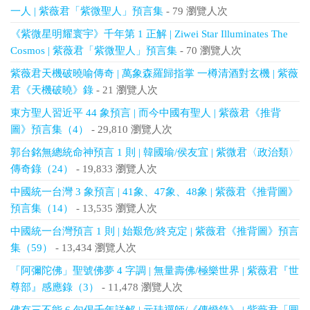
一人 | 紫薇君「紫微聖人」預言集
- 79 瀏覽人次
《紫微星明耀寰宇》千年第 1 正解 | Ziwei Star Illuminates The
Cosmos | 紫薇君「紫微聖人」預言集
- 70 瀏覽人次
紫薇君天機破曉喻傳奇 | 萬象森羅歸指掌 一樽清酒對玄機 | 紫薇
君《天機破曉》錄
- 21 瀏覽人次
東方聖人習近平 44 象預言 | 而今中國有聖人 | 紫薇君《推背
圖》預言集（4）
- 29,810 瀏覽人次
郭台銘無總統命神預言 1 則 | 韓國瑜/侯友宜 | 紫微君〈政治類〉
傳奇錄（24）
- 19,833 瀏覽人次
中國統一台灣 3 象預言 | 41象、47象、48象 | 紫薇君《推背圖》
預言集（14）
- 13,535 瀏覽人次
中國統一台灣預言 1 則 | 始艱危/終克定 | 紫薇君《推背圖》預言
集（59）
- 13,434 瀏覽人次
「阿彌陀佛」聖號佛夢 4 字調 | 無量壽佛/極樂世界 | 紫薇君『世
尊部』感應錄（3）
- 11,478 瀏覽人次