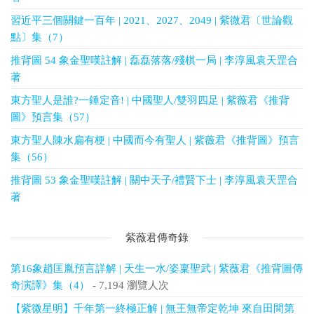
習近平三個關鍵一百年 | 2021、2027、2049 | 紫微君〔世論觀
點〕集（7）
推背圖 54 象金聖嘆註解 | 磊磊落落/殘棋一局 | 李淳風袁天罡合
著
東方聖人是誰?一錘定音! | 中國聖人/雙羽四足 | 紫薇君《推背
圖》預言集（57）
東方聖人陳水扁有梗 | 中國而今有聖人 | 紫薇君《推背圖》預言
集（56）
推背圖 53 象金聖嘆註解 | 關中天子/禮賢下士 | 李淳風袁天罡合
著
紫薇君傳奇錄
第16象趙匡胤預言詳解 | 天生一水/姿稟聖武 | 紫薇君《推背圖傳
奇演譯》集（4）
- 7,194 瀏覽人次
【紫微星明】千年第一終極正解 | 無王無帝定乾坤 來自田間第