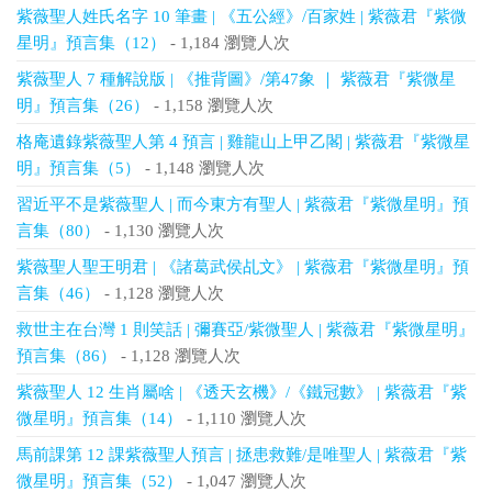
紫薇聖人姓氏名字 10 筆畫 | 《五公經》/百家姓 | 紫薇君『紫微
星明』預言集（12）
- 1,184 瀏覽人次
紫薇聖人 7 種解說版 | 《推背圖》/第47象 ｜ 紫薇君『紫微星
明』預言集（26）
- 1,158 瀏覽人次
格庵遺錄紫薇聖人第 4 預言 | 雞龍山上甲乙閣 | 紫薇君『紫微星
明』預言集（5）
- 1,148 瀏覽人次
習近平不是紫薇聖人 | 而今東方有聖人 | 紫薇君『紫微星明』預
言集（80）
- 1,130 瀏覽人次
紫薇聖人聖王明君 | 《諸葛武侯乩文》 | 紫薇君『紫微星明』預
言集（46）
- 1,128 瀏覽人次
救世主在台灣 1 則笑話 | 彌賽亞/紫微聖人 | 紫薇君『紫微星明』
預言集（86）
- 1,128 瀏覽人次
紫薇聖人 12 生肖屬啥 | 《透天玄機》/《鐵冠數》 | 紫薇君『紫
微星明』預言集（14）
- 1,110 瀏覽人次
馬前課第 12 課紫薇聖人預言 | 拯患救難/是唯聖人 | 紫薇君『紫
微星明』預言集（52）
- 1,047 瀏覽人次