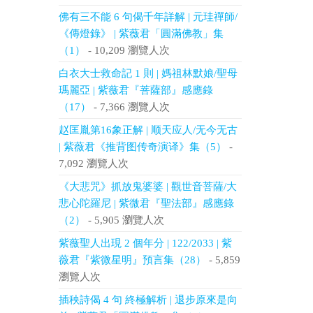
佛有三不能 6 句偈千年詳解 | 元珪禪師/
《傳燈錄》 | 紫薇君「圓滿佛教」集
（1）
- 10,209 瀏覽人次
白衣大士救命記 1 則 | 媽祖林默娘/聖母
瑪麗亞 | 紫薇君『菩薩部』感應錄
（17）
- 7,366 瀏覽人次
赵匡胤第16象正解 | 顺天应人/无今无古
| 紫薇君《推背图传奇演译》集（5）
-
7,092 瀏覽人次
《大悲咒》抓放鬼婆婆 | 觀世音菩薩/大
悲心陀羅尼 | 紫微君『聖法部』感應錄
（2）
- 5,905 瀏覽人次
紫薇聖人出現 2 個年分 | 122/2033 | 紫
薇君『紫微星明』預言集（28）
- 5,859
瀏覽人次
插秧詩偈 4 句 終極解析 | 退步原來是向