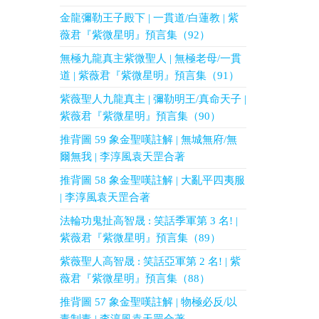
金龍彌勒王子殿下 | 一貫道/白蓮教 | 紫
薇君『紫微星明』預言集（92）
無極九龍真主紫微聖人 | 無極老母/一貫
道 | 紫薇君『紫微星明』預言集（91）
紫薇聖人九龍真主 | 彌勒明王/真命天子 |
紫薇君『紫微星明』預言集（90）
推背圖 59 象金聖嘆註解 | 無城無府/無
爾無我 | 李淳風袁天罡合著
推背圖 58 象金聖嘆註解 | 大亂平四夷服
| 李淳風袁天罡合著
法輪功鬼扯高智晟 : 笑話季軍第 3 名! |
紫薇君『紫微星明』預言集（89）
紫薇聖人高智晟 : 笑話亞軍第 2 名! | 紫
薇君『紫微星明』預言集（88）
推背圖 57 象金聖嘆註解 | 物極必反/以