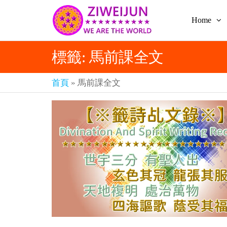
Home
2026
彌
賽
紫薇
亞
標籤:
馬前課全文
聖人
救
世
《推
主
首頁
»
馬前課全文
背
樂
章-
圖》
人
預
人
都
言-
是
紫薇
彌
君寰
賽
亞-
宇傳
個
奇官
個
都
網
是