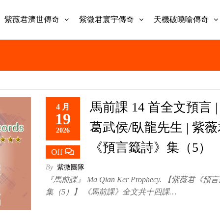
紫薇君濟世傳奇
紫微君寰宇傳奇
天機破曉喻傳奇
馬前課 14 首全文預言 |
4 月
19
葛武侯/臥龍先生 | 紫
2026
《預言籤詩》集（5）
Off
By
紫微團隊
『馬前課』 Ma Qian Ker Prophecy. 【紫薇君《
集（5）】 《馬前課》全文共十四課…