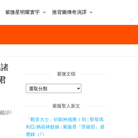
紫微星明耀寰宇
推背圖傳奇演譯
 諸
紫微文檔
薇君
紫薇聖人新文
預言籤詩》
「觀音大士」祈願神感應 1 則 | 聖母瑪
利亞/媽祖林默娘 | 紫薇君『菩薩部』感
應錄（7）