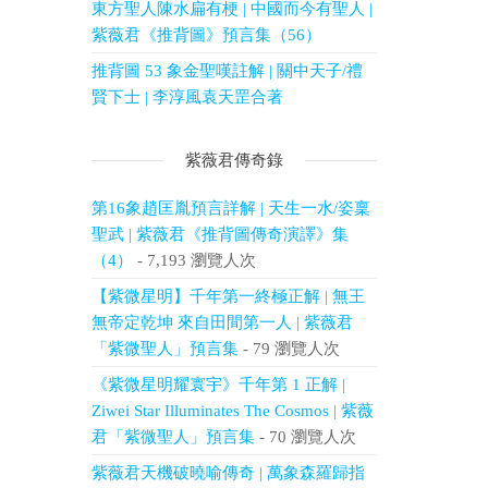
東方聖人陳水扁有梗 | 中國而今有聖人 |
紫薇君《推背圖》預言集（56）
推背圖 53 象金聖嘆註解 | 關中天子/禮
賢下士 | 李淳風袁天罡合著
紫薇君傳奇錄
第16象趙匡胤預言詳解 | 天生一水/姿稟
聖武 | 紫薇君《推背圖傳奇演譯》集
（4）
- 7,193 瀏覽人次
【紫微星明】千年第一終極正解 | 無王
無帝定乾坤 來自田間第一人 | 紫薇君
「紫微聖人」預言集
- 79 瀏覽人次
《紫微星明耀寰宇》千年第 1 正解 |
Ziwei Star Illuminates The Cosmos | 紫薇
君「紫微聖人」預言集
- 70 瀏覽人次
紫薇君天機破曉喻傳奇 | 萬象森羅歸指