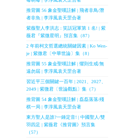
毒制毒 | 李淳風袁天罡合著
推背圖 56 象金聖嘆註解 | 飛者非鳥/潛
者非魚 | 李淳風袁天罡合著
紫薇聖人李洪志 : 笑話冠軍第 1 名! | 紫
薇君『紫微星明』預言集（87）
2 年前柯文哲選總統關鍵因素 | Ko Wen-
je | 紫微君〔中華世論〕集（8）
推背圖 55 象金聖嘆註解 | 懼則生戒/無
遠勿屆 | 李淳風袁天罡合著
習近平三個關鍵一百年 | 2021、2027、
2049 | 紫微君〔世論觀點〕集（7）
推背圖 54 象金聖嘆註解 | 磊磊落落/殘
棋一局 | 李淳風袁天罡合著
東方聖人是誰?一錘定音! | 中國聖人/雙
羽四足 | 紫薇君《推背圖》預言集
（57）