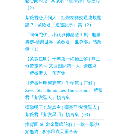
悲心陀羅尼 | 紫微君『聖法部』感應錄
（2）
紫薇君悲天憫人：紅燈左轉交通違規關
說？ | 紫微君『逍遙記事』集（2）
「阿彌陀佛」小跟班神感應 1 則 | 無量
壽佛/極樂世界 | 紫薇君『世尊部』感應
錄（1）
【紫微星明】千年第一終極正解 | 無王
無帝定乾坤 來自田間第一人 | 紫薇君
「紫微聖人」預言集
《紫微星明耀寰宇》千年第 1 正解 |
Ziwei Star Illuminates The Cosmos | 紫薇
君「紫微聖人」預言集
彌勒明王九龍真主 | 彌賽亞/紫微聖人 |
紫薇君『紫微星明』預言集（93）
推背圖 60 象金聖嘆註解 | 一陰一陽/無
始無終 | 李淳風袁天罡合著