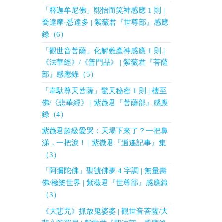
「釋迦牟尼佛」熙怡而笑神感應 1 則 |
喬達摩·悉達多 | 紫薇君『世尊部』感應
錄（6）
「觀世音菩薩」化解難產神感應 1 則 |
《法華經》/《普門品》 | 紫薇君『菩薩
部』感應錄（5）
「韋馱尊天菩薩」驚天秘密 1 則 | 樓至
佛/《悲華經》 | 紫薇君『菩薩部』感應
錄（4）
紫薇君超級愛哭：天塌下來了？一把鼻
涕，一把淚！ | 紫微君『逍遙記事』集
（3）
「阿彌陀佛」聖號佛夢 4 字調 | 無量壽
佛/極樂世界 | 紫薇君『世尊部』感應錄
（3）
《大悲咒》抓放鬼婆婆 | 觀世音菩薩/大