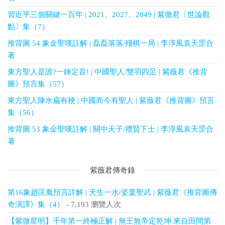
習近平三個關鍵一百年 | 2021、2027、2049 | 紫微君〔世論觀
點〕集（7）
推背圖 54 象金聖嘆註解 | 磊磊落落/殘棋一局 | 李淳風袁天罡合
著
東方聖人是誰?一錘定音! | 中國聖人/雙羽四足 | 紫薇君《推背
圖》預言集（57）
東方聖人陳水扁有梗 | 中國而今有聖人 | 紫薇君《推背圖》預言
集（56）
推背圖 53 象金聖嘆註解 | 關中天子/禮賢下士 | 李淳風袁天罡合
著
紫薇君傳奇錄
第16象趙匡胤預言詳解 | 天生一水/姿稟聖武 | 紫薇君《推背圖傳
奇演譯》集（4）
- 7,193 瀏覽人次
【紫微星明】千年第一終極正解 | 無王無帝定乾坤 來自田間第