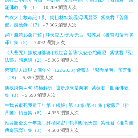
佛有三不能 6 句偈千年詳解 | 元珪禪師/《傳燈錄》 | 紫薇君「圓
滿佛教」集（1）
- 10,209 瀏覽人次
白衣大士救命記 1 則 | 媽祖林默娘/聖母瑪麗亞 | 紫薇君『菩薩
部』感應錄（17）
- 7,366 瀏覽人次
赵匡胤第16象正解 | 顺天应人/无今无古 | 紫薇君《推背图传奇演
译》集（5）
- 7,092 瀏覽人次
《大悲咒》抓放鬼婆婆 | 觀世音菩薩/大悲心陀羅尼 | 紫微君『聖
法部』感應錄（2）
- 5,905 瀏覽人次
紫薇聖人出現 2 個年分 | 122/2033 | 紫薇君『紫微星明』預言集
（28）
- 5,859 瀏覽人次
插秧詩偈 4 句 終極解析 | 退步原來是向前 | 紫薇君「圓滿佛教」
集（3）
- 5,590 瀏覽人次
生我者猴死我雕千年第 1 錯解 | 第 40 象/第 41 象 | 紫薇君《推
背圖》預言集（8）
- 4,955 瀏覽人次
推背圖全文千年第 1 終極揭密 | 李淳風/袁天罡 | 紫薇君《推背圖
傳奇演譯》集（3）
- 4,500 瀏覽人次