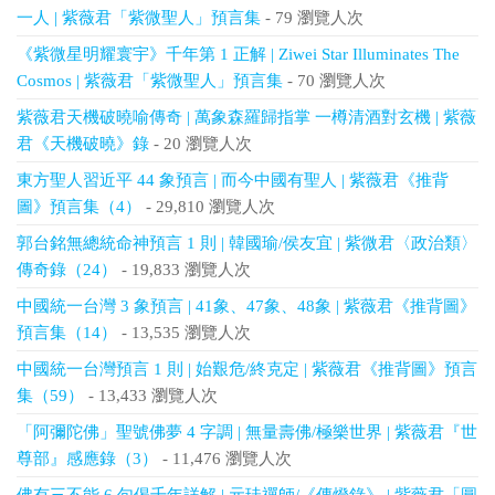
一人 | 紫薇君「紫微聖人」預言集
- 79 瀏覽人次
《紫微星明耀寰宇》千年第 1 正解 | Ziwei Star Illuminates The
Cosmos | 紫薇君「紫微聖人」預言集
- 70 瀏覽人次
紫薇君天機破曉喻傳奇 | 萬象森羅歸指掌 一樽清酒對玄機 | 紫薇
君《天機破曉》錄
- 20 瀏覽人次
東方聖人習近平 44 象預言 | 而今中國有聖人 | 紫薇君《推背
圖》預言集（4）
- 29,810 瀏覽人次
郭台銘無總統命神預言 1 則 | 韓國瑜/侯友宜 | 紫微君〈政治類〉
傳奇錄（24）
- 19,833 瀏覽人次
中國統一台灣 3 象預言 | 41象、47象、48象 | 紫薇君《推背圖》
預言集（14）
- 13,535 瀏覽人次
中國統一台灣預言 1 則 | 始艱危/終克定 | 紫薇君《推背圖》預言
集（59）
- 13,433 瀏覽人次
「阿彌陀佛」聖號佛夢 4 字調 | 無量壽佛/極樂世界 | 紫薇君『世
尊部』感應錄（3）
- 11,476 瀏覽人次