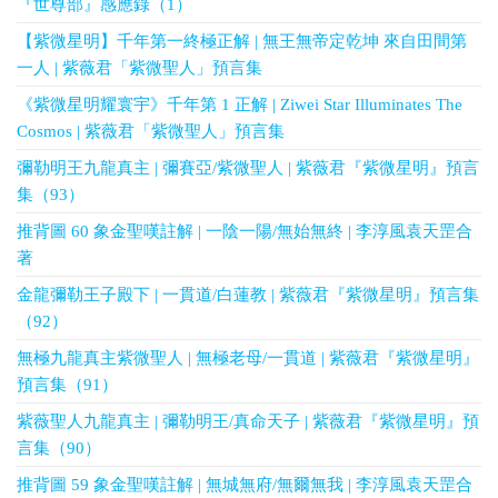
『世尊部』感應錄（1）
【紫微星明】千年第一終極正解 | 無王無帝定乾坤 來自田間第
一人 | 紫薇君「紫微聖人」預言集
《紫微星明耀寰宇》千年第 1 正解 | Ziwei Star Illuminates The
Cosmos | 紫薇君「紫微聖人」預言集
彌勒明王九龍真主 | 彌賽亞/紫微聖人 | 紫薇君『紫微星明』預言
集（93）
推背圖 60 象金聖嘆註解 | 一陰一陽/無始無終 | 李淳風袁天罡合
著
金龍彌勒王子殿下 | 一貫道/白蓮教 | 紫薇君『紫微星明』預言集
（92）
無極九龍真主紫微聖人 | 無極老母/一貫道 | 紫薇君『紫微星明』
預言集（91）
紫薇聖人九龍真主 | 彌勒明王/真命天子 | 紫薇君『紫微星明』預
言集（90）
推背圖 59 象金聖嘆註解 | 無城無府/無爾無我 | 李淳風袁天罡合