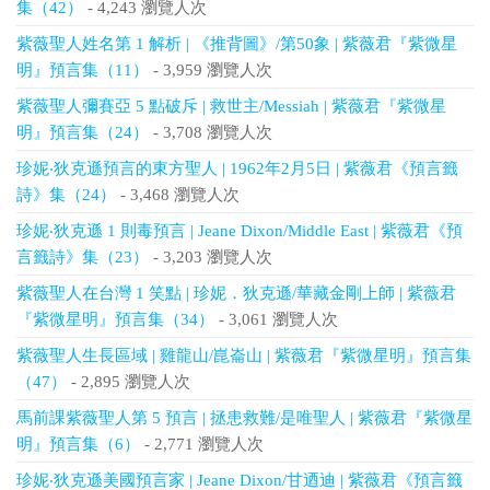
集（42）
- 4,243 瀏覽人次
紫薇聖人姓名第 1 解析 | 《推背圖》/第50象 | 紫薇君『紫微星
明』預言集（11）
- 3,959 瀏覽人次
紫薇聖人彌賽亞 5 點破斥 | 救世主/Messiah | 紫薇君『紫微星
明』預言集（24）
- 3,708 瀏覽人次
珍妮‧狄克遜預言的東方聖人 | 1962年2月5日 | 紫薇君《預言籤
詩》集（24）
- 3,468 瀏覽人次
珍妮‧狄克遜 1 則毒預言 | Jeane Dixon/Middle East | 紫薇君《預
言籤詩》集（23）
- 3,203 瀏覽人次
紫薇聖人在台灣 1 笑點 | 珍妮．狄克遜/華藏金剛上師 | 紫薇君
『紫微星明』預言集（34）
- 3,061 瀏覽人次
紫薇聖人生長區域 | 雞龍山/崑崙山 | 紫薇君『紫微星明』預言集
（47）
- 2,895 瀏覽人次
馬前課紫薇聖人第 5 預言 | 拯患救難/是唯聖人 | 紫薇君『紫微星
明』預言集（6）
- 2,771 瀏覽人次
珍妮‧狄克遜美國預言家 | Jeane Dixon/甘迺迪 | 紫薇君《預言籤