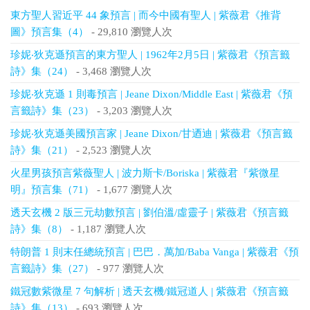
東方聖人習近平 44 象預言 | 而今中國有聖人 | 紫薇君《推背
圖》預言集（4）
- 29,810 瀏覽人次
珍妮‧狄克遜預言的東方聖人 | 1962年2月5日 | 紫薇君《預言籤
詩》集（24）
- 3,468 瀏覽人次
珍妮‧狄克遜 1 則毒預言 | Jeane Dixon/Middle East | 紫薇君《預
言籤詩》集（23）
- 3,203 瀏覽人次
珍妮‧狄克遜美國預言家 | Jeane Dixon/甘迺迪 | 紫薇君《預言籤
詩》集（21）
- 2,523 瀏覽人次
火星男孩預言紫薇聖人 | 波力斯卡/Boriska | 紫薇君『紫微星
明』預言集（71）
- 1,677 瀏覽人次
透天玄機 2 版三元劫數預言 | 劉伯溫/虛靈子 | 紫薇君《預言籤
詩》集（8）
- 1,187 瀏覽人次
特朗普 1 則末任總統預言 | 巴巴．萬加/Baba Vanga | 紫薇君《預
言籤詩》集（27）
- 977 瀏覽人次
鐵冠數紫微星 7 句解析 | 透天玄機/鐵冠道人 | 紫薇君《預言籤
詩》集（13）
- 693 瀏覽人次