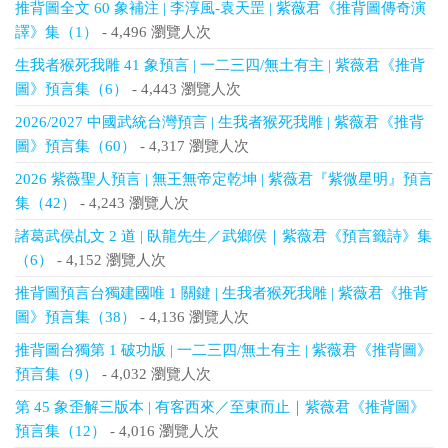
推背圖全文 60 象補注 | 李淳風-袁天罡 | 紫薇君《推背圖傳奇演
譯》集（1）
- 4,496 瀏覽人次
生我者猴死我雕 41 象預言 | 一二三四/無土有主 | 紫薇君《推背
圖》預言集（6）
- 4,443 瀏覽人次
2026/2027 中國武統台灣預言 | 生我者猴死我雕 | 紫薇君《推背
圖》預言集（60）
- 4,317 瀏覽人次
2026 紫薇聖人預言 | 無王無帝定乾坤 | 紫薇君『紫微星明』預言
集（42）
- 4,243 瀏覽人次
諸葛武侯乩文 2 道 | 臥龍先生／武鄉侯｜紫薇君《預言籤詩》集
（6）
- 4,152 瀏覽人次
推背圖預言台獨建國唯 1 關鍵 | 生我者猴死我雕 | 紫薇君《推背
圖》預言集（38）
- 4,136 瀏覽人次
推背圖台獨第 1 破功版 | 一二三四/無土有主 | 紫薇君《推背圖》
預言集（9）
- 4,032 瀏覽人次
第 45 象歪解三版本 | 有客西來／至東而止｜紫薇君《推背圖》
預言集（12）
- 4,016 瀏覽人次