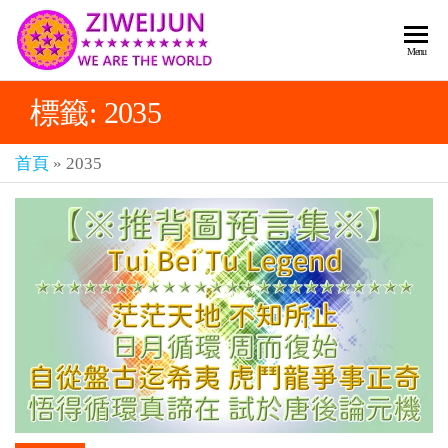
2026
彌
Menu
賽
紫薇
亞
標籤:
2035
聖人
救
世
《推
主
首頁
»
2035
背
樂
章-
圖》
人
預
人
都
言-
是
紫薇
彌
君寰
賽
亞-
宇傳
個
奇官
個
都
網
是