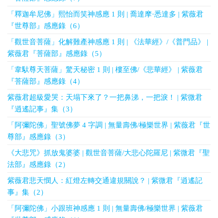
「釋迦牟尼佛」熙怡而笑神感應 1 則 | 喬達摩·悉達多 | 紫薇君
『世尊部』感應錄（6）
「觀世音菩薩」化解難產神感應 1 則 | 《法華經》/《普門品》 |
紫薇君『菩薩部』感應錄（5）
「韋馱尊天菩薩」驚天秘密 1 則 | 樓至佛/《悲華經》 | 紫薇君
『菩薩部』感應錄（4）
紫薇君超級愛哭：天塌下來了？一把鼻涕，一把淚！ | 紫微君
『逍遙記事』集（3）
「阿彌陀佛」聖號佛夢 4 字調 | 無量壽佛/極樂世界 | 紫薇君『世
尊部』感應錄（3）
《大悲咒》抓放鬼婆婆 | 觀世音菩薩/大悲心陀羅尼 | 紫微君『聖
法部』感應錄（2）
紫薇君悲天憫人：紅燈左轉交通違規關說？ | 紫微君『逍遙記
事』集（2）
「阿彌陀佛」小跟班神感應 1 則 | 無量壽佛/極樂世界 | 紫薇君