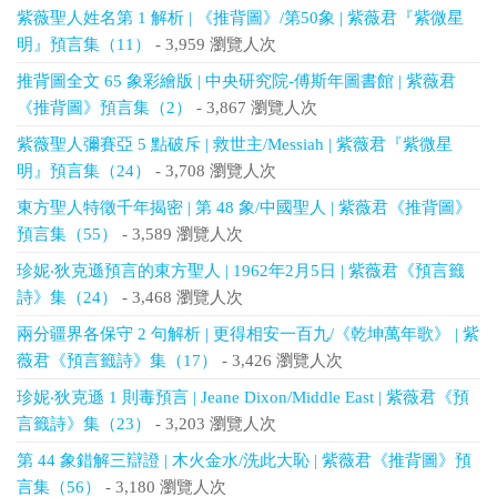
紫薇聖人姓名第 1 解析 | 《推背圖》/第50象 | 紫薇君『紫微星
明』預言集（11）
- 3,959 瀏覽人次
推背圖全文 65 象彩繪版 | 中央研究院-傅斯年圖書館 | 紫薇君
《推背圖》預言集（2）
- 3,867 瀏覽人次
紫薇聖人彌賽亞 5 點破斥 | 救世主/Messiah | 紫薇君『紫微星
明』預言集（24）
- 3,708 瀏覽人次
東方聖人特徵千年揭密 | 第 48 象/中國聖人 | 紫薇君《推背圖》
預言集（55）
- 3,589 瀏覽人次
珍妮‧狄克遜預言的東方聖人 | 1962年2月5日 | 紫薇君《預言籤
詩》集（24）
- 3,468 瀏覽人次
兩分疆界各保守 2 句解析 | 更得相安一百九/《乾坤萬年歌》 | 紫
薇君《預言籤詩》集（17）
- 3,426 瀏覽人次
珍妮‧狄克遜 1 則毒預言 | Jeane Dixon/Middle East | 紫薇君《預
言籤詩》集（23）
- 3,203 瀏覽人次
第 44 象錯解三辯證 | 木火金水/洗此大恥 | 紫薇君《推背圖》預
言集（56）
- 3,180 瀏覽人次