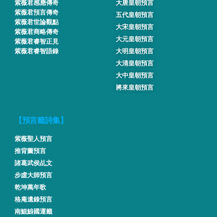
紫薇君感應傳奇
大唐皇朝預言
紫薇君預言傳奇
五代皇朝預言
紫薇君世論觀點
大宋皇朝預言
紫薇君商略傳奇
大元皇朝預言
紫薇君睿智正見
紫薇君睿智語錄
大明皇朝預言
大清皇朝預言
大中皇朝預言
將來皇朝預言
【預言籤詩集】
紫薇聖人預言
推背圖預言
諸葛武侯乩文
步虛大師預言
乾坤萬年歌
格庵遺錄預言
南鯤鯓國運籤