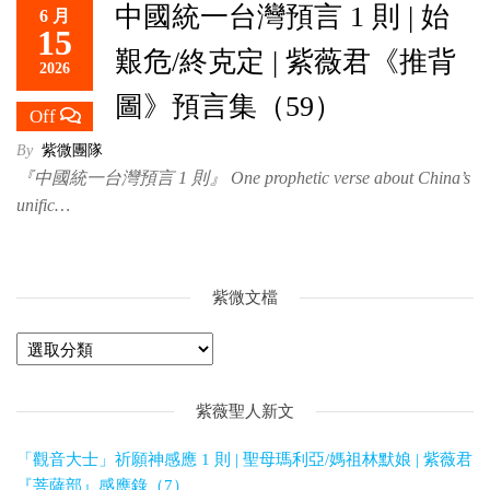
中國統一台灣預言 1 則 | 始
6 月
救
15
世
艱危/終克定 | 紫薇君《推背
2026
主
圖》預言集（59）
Off
By
紫微團隊
『中國統一台灣預言 1 則』 One prophetic verse about China’s
unific…
紫微文檔
紫薇聖人新文
「觀音大士」祈願神感應 1 則 | 聖母瑪利亞/媽祖林默娘 | 紫薇君
『菩薩部』感應錄（7）