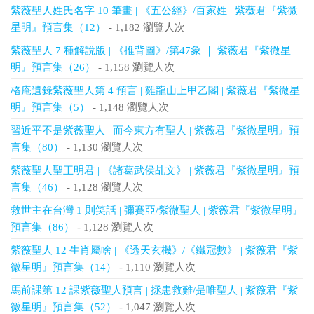
紫薇聖人姓氏名字 10 筆畫 | 《五公經》/百家姓 | 紫薇君『紫微
星明』預言集（12）
- 1,182 瀏覽人次
紫薇聖人 7 種解說版 | 《推背圖》/第47象 ｜ 紫薇君『紫微星
明』預言集（26）
- 1,158 瀏覽人次
格庵遺錄紫薇聖人第 4 預言 | 雞龍山上甲乙閣 | 紫薇君『紫微星
明』預言集（5）
- 1,148 瀏覽人次
習近平不是紫薇聖人 | 而今東方有聖人 | 紫薇君『紫微星明』預
言集（80）
- 1,130 瀏覽人次
紫薇聖人聖王明君 | 《諸葛武侯乩文》 | 紫薇君『紫微星明』預
言集（46）
- 1,128 瀏覽人次
救世主在台灣 1 則笑話 | 彌賽亞/紫微聖人 | 紫薇君『紫微星明』
預言集（86）
- 1,128 瀏覽人次
紫薇聖人 12 生肖屬啥 | 《透天玄機》/《鐵冠數》 | 紫薇君『紫
微星明』預言集（14）
- 1,110 瀏覽人次
馬前課第 12 課紫薇聖人預言 | 拯患救難/是唯聖人 | 紫薇君『紫
微星明』預言集（52）
- 1,047 瀏覽人次