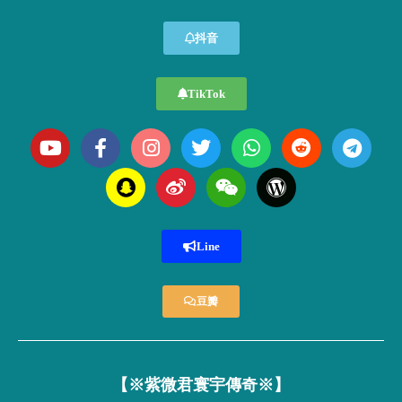
抖音
TikTok
Line
豆瓣
【※紫微君寰宇傳奇※】