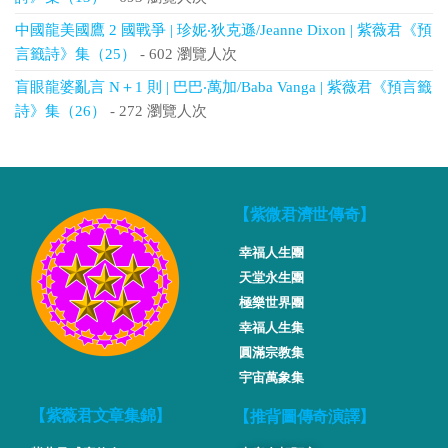
中國龍美國鷹 2 國戰爭 | 珍妮‧狄克遜/Jeanne Dixon | 紫薇君《預
言籤詩》集（25）
- 602 瀏覽人次
盲眼龍婆亂言 N＋1 則 | 巴巴‧萬加/Baba Vanga | 紫薇君《預言籤
詩》集（26）
- 272 瀏覽人次
【紫微君濟世傳奇】
幸福人生團
天堂永生團
極樂世界團
幸福人生集
圓滿宗教集
宇宙萬象集
【推背圖傳奇演譯】
【紫薇君文章集錦】