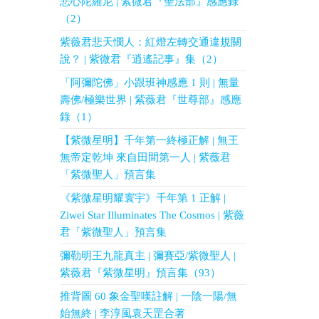
悲心陀羅尼 | 紫微君『聖法部』感應錄
（2）
紫薇君悲天憫人：紅燈左轉交通違規關
說？ | 紫微君『逍遙記事』集（2）
「阿彌陀佛」小跟班神感應 1 則 | 無量
壽佛/極樂世界 | 紫薇君『世尊部』感應
錄（1）
【紫微星明】千年第一終極正解 | 無王
無帝定乾坤 來自田間第一人 | 紫薇君
「紫微聖人」預言集
《紫微星明耀寰宇》千年第 1 正解 |
Ziwei Star Illuminates The Cosmos | 紫薇
君「紫微聖人」預言集
彌勒明王九龍真主 | 彌賽亞/紫微聖人 |
紫薇君『紫微星明』預言集（93）
推背圖 60 象金聖嘆註解 | 一陰一陽/無
始無終 | 李淳風袁天罡合著