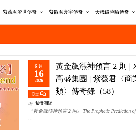
紫薇君濟世傳奇
紫微君寰宇傳奇
天機破曉喻傳奇
黃金飆漲神預言 2 則 | X
6 月
16
高盛集團 | 紫薇君〈商
2026
類〉傳奇錄（58）
Off
By
紫微團隊
『黃金飆漲神預言 2 則』 The Prophetic Prediction of 
…