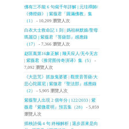
佛有三不能 6 句偈千年詳解 | 元珪禪師/
《傳燈錄》 | 紫薇君「圓滿佛教」集
（1）
- 10,209 瀏覽人次
白衣大士救命記 1 則 | 媽祖林默娘/聖母
瑪麗亞 | 紫薇君『菩薩部』感應錄
（17）
- 7,366 瀏覽人次
赵匡胤第16象正解 | 顺天应人/无今无古
| 紫薇君《推背图传奇演译》集（5）
-
7,092 瀏覽人次
《大悲咒》抓放鬼婆婆 | 觀世音菩薩/大
悲心陀羅尼 | 紫微君『聖法部』感應錄
（2）
- 5,905 瀏覽人次
紫薇聖人出現 2 個年分 | 122/2033 | 紫
薇君『紫微星明』預言集（28）
- 5,859
瀏覽人次
插秧詩偈 4 句 終極解析 | 退步原來是向