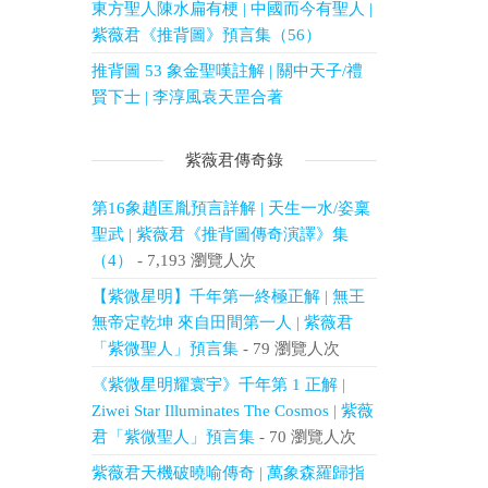
東方聖人陳水扁有梗 | 中國而今有聖人 |
紫薇君《推背圖》預言集（56）
推背圖 53 象金聖嘆註解 | 關中天子/禮
賢下士 | 李淳風袁天罡合著
紫薇君傳奇錄
第16象趙匡胤預言詳解 | 天生一水/姿稟
聖武 | 紫薇君《推背圖傳奇演譯》集
（4）
- 7,193 瀏覽人次
【紫微星明】千年第一終極正解 | 無王
無帝定乾坤 來自田間第一人 | 紫薇君
「紫微聖人」預言集
- 79 瀏覽人次
《紫微星明耀寰宇》千年第 1 正解 |
Ziwei Star Illuminates The Cosmos | 紫薇
君「紫微聖人」預言集
- 70 瀏覽人次
紫薇君天機破曉喻傳奇 | 萬象森羅歸指