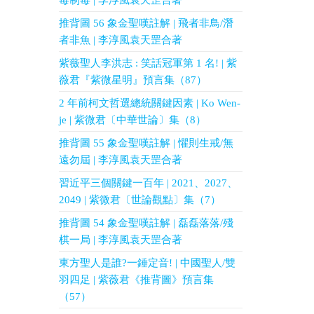
毒制毒 | 李淳風袁天罡合著
推背圖 56 象金聖嘆註解 | 飛者非鳥/潛
者非魚 | 李淳風袁天罡合著
紫薇聖人李洪志 : 笑話冠軍第 1 名! | 紫
薇君『紫微星明』預言集（87）
2 年前柯文哲選總統關鍵因素 | Ko Wen-
je | 紫微君〔中華世論〕集（8）
推背圖 55 象金聖嘆註解 | 懼則生戒/無
遠勿屆 | 李淳風袁天罡合著
習近平三個關鍵一百年 | 2021、2027、
2049 | 紫微君〔世論觀點〕集（7）
推背圖 54 象金聖嘆註解 | 磊磊落落/殘
棋一局 | 李淳風袁天罡合著
東方聖人是誰?一錘定音! | 中國聖人/雙
羽四足 | 紫薇君《推背圖》預言集
（57）