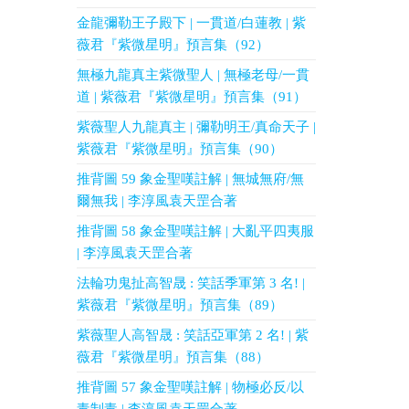
金龍彌勒王子殿下 | 一貫道/白蓮教 | 紫
薇君『紫微星明』預言集（92）
無極九龍真主紫微聖人 | 無極老母/一貫
道 | 紫薇君『紫微星明』預言集（91）
紫薇聖人九龍真主 | 彌勒明王/真命天子 |
紫薇君『紫微星明』預言集（90）
推背圖 59 象金聖嘆註解 | 無城無府/無
爾無我 | 李淳風袁天罡合著
推背圖 58 象金聖嘆註解 | 大亂平四夷服
| 李淳風袁天罡合著
法輪功鬼扯高智晟 : 笑話季軍第 3 名! |
紫薇君『紫微星明』預言集（89）
紫薇聖人高智晟 : 笑話亞軍第 2 名! | 紫
薇君『紫微星明』預言集（88）
推背圖 57 象金聖嘆註解 | 物極必反/以