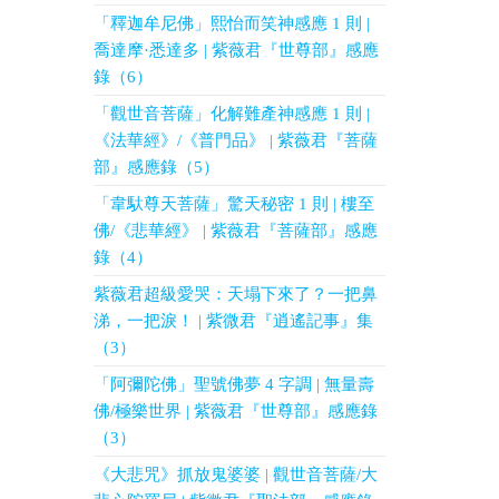
「釋迦牟尼佛」熙怡而笑神感應 1 則 |
喬達摩·悉達多 | 紫薇君『世尊部』感應
錄（6）
「觀世音菩薩」化解難產神感應 1 則 |
《法華經》/《普門品》 | 紫薇君『菩薩
部』感應錄（5）
「韋馱尊天菩薩」驚天秘密 1 則 | 樓至
佛/《悲華經》 | 紫薇君『菩薩部』感應
錄（4）
紫薇君超級愛哭：天塌下來了？一把鼻
涕，一把淚！ | 紫微君『逍遙記事』集
（3）
「阿彌陀佛」聖號佛夢 4 字調 | 無量壽
佛/極樂世界 | 紫薇君『世尊部』感應錄
（3）
《大悲咒》抓放鬼婆婆 | 觀世音菩薩/大