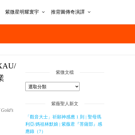
紫微星明耀寰宇
推背圖傳奇演譯
AU/
紫微文檔
業
紫薇聖人新文
Gold’s
「觀音大士」祈願神感應 1 則 | 聖母瑪
利亞/媽祖林默娘 | 紫薇君『菩薩部』感
應錄（7）