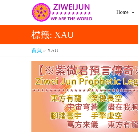
Home
2026
彌
賽
紫薇
亞
標籤:
XAU
聖人
救
世
《推
主
首頁
»
XAU
背
樂
章-
圖》
人
預
人
都
言-
是
紫薇
彌
君寰
賽
亞-
宇傳
個
奇官
個
都
網
是