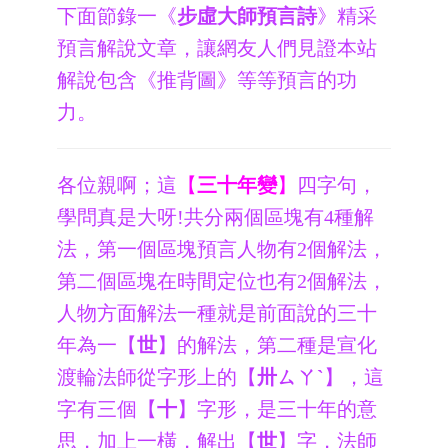
下面節錄一《
步虛大師預言詩
》精采
預言解說文章，讓網友人們見證本站
解說包含《推背圖》等等預言的功
力。
各位親啊；這
【
三十年變
】
四字句，
學問真是大呀!共分兩個區塊有4種解
法，第一個區塊預言人物有2個解法，
第二個區塊在時間定位也有2個解法，
人物方面解法一種就是前面說的三十
年為一【
世
】的解法，第二種是宣化
渡輪法師從字形上的【
卅ㄙㄚˋ
】，這
字有三個【
十
】字形，是三十年的意
思，加上一橫，解出【
世
】字，法師