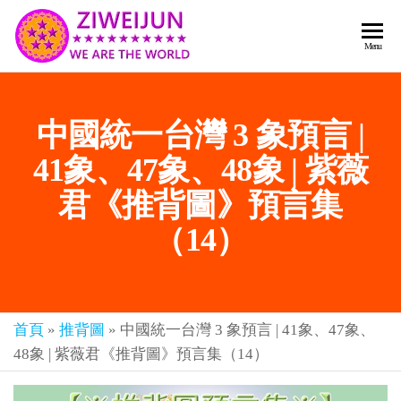
2026
彌
Menu
賽
紫薇
亞
聖人
救
中國統一台灣 3 象預言 |
世
《推
主
背
41象、47象、48象 | 紫薇
樂
章-
圖》
君《推背圖》預言集
人
預
人
（14）
都
言-
是
紫薇
彌
君寰
賽
亞-
首頁
»
推背圖
»
中國統一台灣 3 象預言 | 41象、47象、
宇傳
個
48象 | 紫薇君《推背圖》預言集（14）
奇官
個
都
網
是