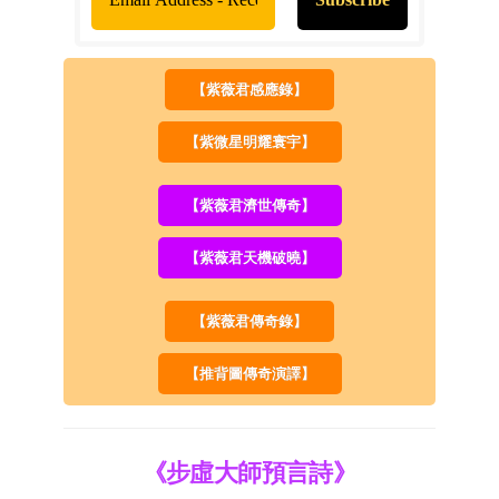
【紫薇君感應錄】
【紫微星明耀寰宇】
【紫薇君濟世傳奇】
【紫薇君天機破曉】
【紫薇君傳奇錄】
【推背圖傳奇演譯】
《步虛大師預言詩》