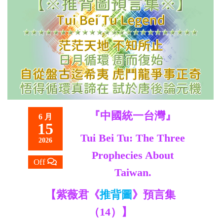
救
世
主
『中國統一台灣』
6 月
15
Tui Bei Tu: The Three
2026
Prophecies About
Off
Taiwan.
【紫薇君《
推背圖
》預言集
（14）】