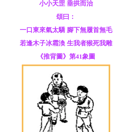
小小天罡 垂拱而治
頌曰：
一口東來氣太驕 腳下無履首無毛
若逢木子冰霜渙 生我者猴死我雕
《推背圖》第41象圖