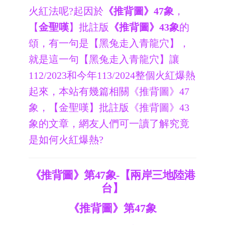
火紅法呢?起因於
《推背圖》47象
，
【
金聖嘆
】批註版
《推背圖》43象
的
頌，有一句是【黑兔走入青龍穴】，
就是這一句【黑兔走入青龍穴】讓
112/2023和今年113/2024整個火紅爆熱
起來，本站有幾篇相關《推背圖》47
象，【金聖嘆】批註版《推背圖》43
象的文章，網友人們可一讀了解究竟
是如
何火紅爆熱?
《推背圖》第47象-【兩岸三地陸港
台】
《推背圖》第47象