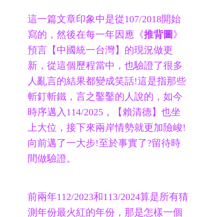
這一篇文章印象中是從107/2018開始
寫的，然後在每一年因應《
推背圖
》
預言【中國統一台灣】的現況做更
新，從這個歷程當中，也驗證了很多
人亂言的結果都變成笑話!這是指那些
斬釘斬鐵，言之鑿鑿的人說的，如今
時序邁入114/2025，【賴清德】也坐
上大位，接下來兩岸情勢就更加險峻!
向前邁了一大步!至於事實了?留待時
間做驗證。
前兩年112/2023和113/2024算是所有猜
測年份最火紅的年份，那
是怎樣一個