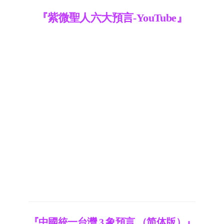
『紫微聖人六大預言-YouTube』
『中國統一台灣 3 象預言 （简体版）』