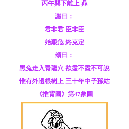
丙午巽下離上 鼎
讖曰：
君非君 臣非臣
始艱危 終克定
頌曰：
黑兔走入青龍穴 欲盡不盡不可說
惟有外邊根樹上 三十年中子孫結
《推背圖》第47象圖