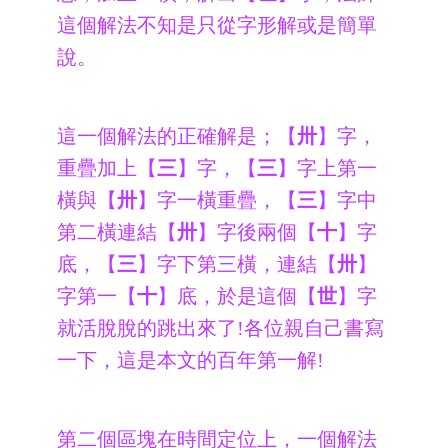
這個解法不知是只從字形解或是簡單
說。
這一個解法的正確解是；【
卅
】字，
重疊加上【
三
】字，【
三
】字上第一
橫與【
卅
】字一橫重疊，【
三
】字中
第二橫連結【
卅
】字後兩個【
十
】字
底，【
三
】字下第三橫，連結【
卅
】
字第一【
十
】底，於是這個【
世
】字
就活脫脫的跳出來了!各位親自己書寫
一下，這是本文的百年第一解!
第二個區塊在時間定位上，一個解法