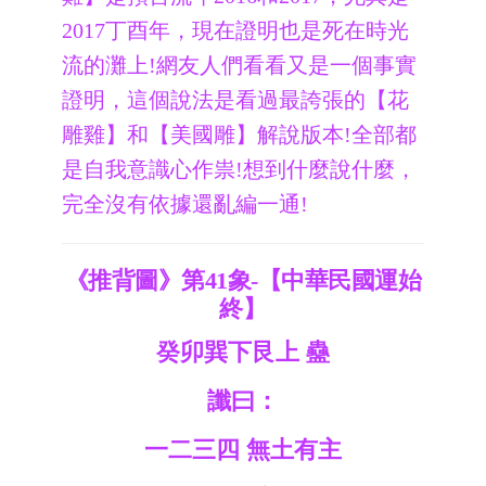
2017丁酉年，現在證明也是死在時光
流的灘上!網友人們看看又是一個事實
證明，這個說法是看過最誇張的【花
雕雞】和【美國雕】解說版本!全部都
是自我意識心作祟!想到什麼說什麼，
完全沒有依據還亂編一通!
《推背圖》第41象-【中華民國運始
終】
癸卯巽下艮上 蠱
讖曰：
一二三四 無土有主