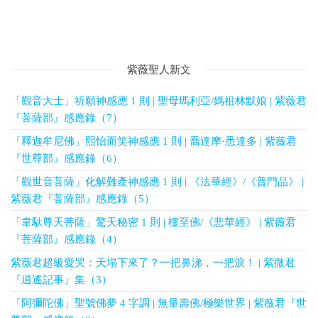
紫薇聖人新文
「觀音大士」祈願神感應 1 則 | 聖母瑪利亞/媽祖林默娘 | 紫薇君
『菩薩部』感應錄（7）
「釋迦牟尼佛」熙怡而笑神感應 1 則 | 喬達摩·悉達多 | 紫薇君
『世尊部』感應錄（6）
「觀世音菩薩」化解難產神感應 1 則 | 《法華經》/《普門品》 |
紫薇君『菩薩部』感應錄（5）
「韋馱尊天菩薩」驚天秘密 1 則 | 樓至佛/《悲華經》 | 紫薇君
『菩薩部』感應錄（4）
紫薇君超級愛哭：天塌下來了？一把鼻涕，一把淚！ | 紫微君
『逍遙記事』集（3）
「阿彌陀佛」聖號佛夢 4 字調 | 無量壽佛/極樂世界 | 紫薇君『世