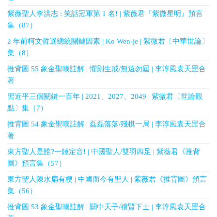
紫薇聖人李洪志 : 笑話冠軍第 1 名! | 紫薇君『紫微星明』預言
集（87）
2 年前柯文哲選總統關鍵因素 | Ko Wen-je | 紫微君〔中華世論〕
集（8）
推背圖 55 象金聖嘆註解 | 懼則生戒/無遠勿屆 | 李淳風袁天罡合
著
習近平三個關鍵一百年 | 2021、2027、2049 | 紫微君〔世論觀
點〕集（7）
推背圖 54 象金聖嘆註解 | 磊磊落落/殘棋一局 | 李淳風袁天罡合
著
東方聖人是誰?一錘定音! | 中國聖人/雙羽四足 | 紫薇君《推背
圖》預言集（57）
東方聖人陳水扁有梗 | 中國而今有聖人 | 紫薇君《推背圖》預言
集（56）
推背圖 53 象金聖嘆註解 | 關中天子/禮賢下士 | 李淳風袁天罡合