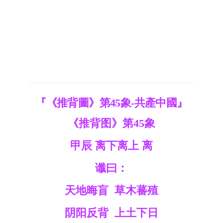
『《推背圖》第45象-共產中國』
《
推背图
》第45象
甲辰 离下离上 离
谶曰：
天地晦盲 草木蕃殖
阴阳反背 上土下日