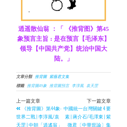
逍遥散仙翁 ：「 《推背图》第45
象预言主旨 : 是在预言【毛泽东】
领导【中国共产党】统治中国大
陆。」
文章分類
推背圖
紫薇君文集
標籤
推背圖49象
推背圖預言
李淳風
袁天罡
上一篇文章
下一篇文章
《推背圖》第44象-
中國統一台灣關鍵 4 要
世界二戰 | 李淳風/袁
素 | 蔣介石/毛澤東 | 紫
天罡 | 中朝「逍遙翁」
微君〔中華世論〕集