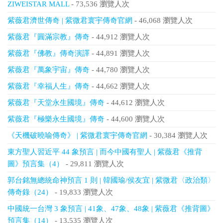
ZIWEISTAR MALL
- 73,536 瀏覽人次
紫薇君濟世傳奇 | 紫微君寰宇傳奇官網
- 46,068 瀏覽人次
紫薇君『圓滿宗教』傳奇
- 44,912 瀏覽人次
紫薇君『佛教』傳奇演譯
- 44,891 瀏覽人次
紫薇君『萬象宇宙』傳奇
- 44,780 瀏覽人次
紫薇君『幸福人生』傳奇
- 44,662 瀏覽人次
紫薇君『天堂永生國境』傳奇
- 44,612 瀏覽人次
紫薇君『極樂永生國境』傳奇
- 44,600 瀏覽人次
《天機破曉喻傳奇》 | 紫微君寰宇傳奇官網
- 30,384 瀏覽人次
東方聖人習近平 44 象預言 | 而今中國有聖人 | 紫薇君《推背
圖》預言集（4）
- 29,811 瀏覽人次
郭台銘無總統命神預言 1 則 | 韓國瑜/侯友宜 | 紫微君〈政治類〉
傳奇錄（24）
- 19,833 瀏覽人次
中國統一台灣 3 象預言 | 41象、47象、48象 | 紫薇君《推背圖》
預言集（14）
- 13,535 瀏覽人次