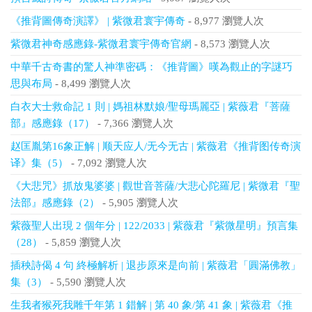
《推背圖傳奇演譯》 | 紫微君寰宇傳奇
- 8,977 瀏覽人次
紫微君神奇感應錄-紫微君寰宇傳奇官網
- 8,573 瀏覽人次
中華千古奇書的驚人神準密碼：《推背圖》嘆為觀止的字謎巧
思與布局
- 8,499 瀏覽人次
白衣大士救命記 1 則 | 媽祖林默娘/聖母瑪麗亞 | 紫薇君『菩薩
部』感應錄（17）
- 7,366 瀏覽人次
赵匡胤第16象正解 | 顺天应人/无今无古 | 紫薇君《推背图传奇演
译》集（5）
- 7,092 瀏覽人次
《大悲咒》抓放鬼婆婆 | 觀世音菩薩/大悲心陀羅尼 | 紫微君『聖
法部』感應錄（2）
- 5,905 瀏覽人次
紫薇聖人出現 2 個年分 | 122/2033 | 紫薇君『紫微星明』預言集
（28）
- 5,859 瀏覽人次
插秧詩偈 4 句 終極解析 | 退步原來是向前 | 紫薇君「圓滿佛教」
集（3）
- 5,590 瀏覽人次
生我者猴死我雕千年第 1 錯解 | 第 40 象/第 41 象 | 紫薇君《推