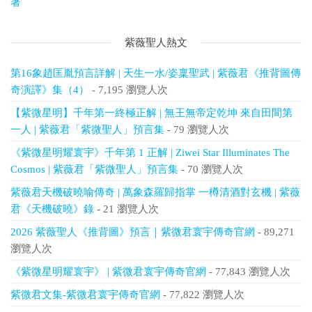
著
紫薇聖人熱文
第16象趙匡胤預言詳解 | 天生一水/姿稟聖武 | 紫薇君《推背圖傳
奇演譯》集（4）
- 7,195 瀏覽人次
【紫微星明】千年第一終極正解 | 無王無帝定乾坤 來自田間第
一人 | 紫薇君「紫微聖人」預言集
- 79 瀏覽人次
《紫微星明耀寰宇》千年第 1 正解 | Ziwei Star Illuminates The
Cosmos | 紫薇君「紫微聖人」預言集
- 70 瀏覽人次
紫薇君天機破曉喻傳奇 | 萬象森羅歸指掌 一樽清酒對玄機 | 紫薇
君《天機破曉》錄
- 21 瀏覽人次
2026 紫薇聖人《推背圖》預言｜紫微君寰宇傳奇官網
- 89,271
瀏覽人次
《紫微星明耀寰宇》 | 紫微君寰宇傳奇官網
- 77,843 瀏覽人次
紫微君文集-紫微君寰宇傳奇官網
- 77,822 瀏覽人次