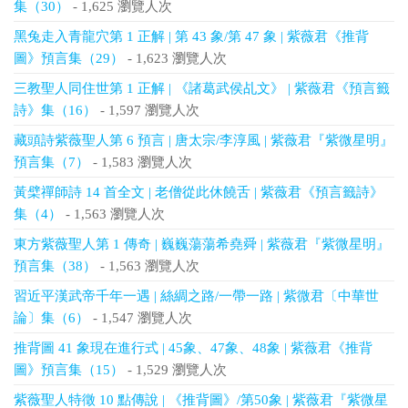
集（30）
- 1,625 瀏覽人次
黑兔走入青龍穴第 1 正解 | 第 43 象/第 47 象 | 紫薇君《推背
圖》預言集（29）
- 1,623 瀏覽人次
三教聖人同住世第 1 正解 | 《諸葛武侯乩文》 | 紫薇君《預言籤
詩》集（16）
- 1,597 瀏覽人次
藏頭詩紫薇聖人第 6 預言 | 唐太宗/李淳風 | 紫薇君『紫微星明』
預言集（7）
- 1,583 瀏覽人次
黃檗禪師詩 14 首全文 | 老僧從此休饒舌 | 紫薇君《預言籤詩》
集（4）
- 1,563 瀏覽人次
東方紫薇聖人第 1 傳奇 | 巍巍蕩蕩希堯舜 | 紫薇君『紫微星明』
預言集（38）
- 1,563 瀏覽人次
習近平漢武帝千年一遇 | 絲綢之路/一帶一路 | 紫微君〔中華世
論〕集（6）
- 1,547 瀏覽人次
推背圖 41 象現在進行式 | 45象、47象、48象 | 紫薇君《推背
圖》預言集（15）
- 1,529 瀏覽人次
紫薇聖人特徵 10 點傳說 | 《推背圖》/第50象 | 紫薇君『紫微星