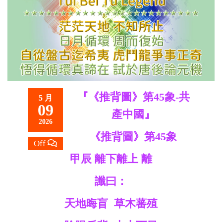
救
世
主
『《推背圖》第45象-共
5 月
09
產中國』
2026
《
推背圖
》第45象
Off
甲辰 離下離上 離
讖曰：
天地晦盲 草木蕃殖