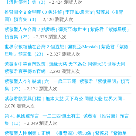
【濟世傳奇】集（3）
- 2,424 瀏覽人次
推背圖全文金聖嘆 60 象注解 | 李淳風/袁天罡| 紫薇君《推背
圖》預言集（3）
- 2,420 瀏覽人次
紫薇聖人在台灣 2 點夢囈 | 彌賽亞/救世主 | 紫薇君『紫微星明』
預言集（25）
- 2,378 瀏覽人次
世界宗教領袖在台灣 2 個遐想 | 彌賽亞/Messiah | 紫薇君『紫微
星明』預言集（23）
- 2,327 瀏覽人次
紫微君中華台灣政策 | 無緣大慈 天下為公 同體大悲 世界大同 |
紫薇君寰宇傳奇官網
- 2,293 瀏覽人次
紫薇聖人今年幾歲 | 六十一歲三五運 | 紫薇君『紫微星明』預言
集（27）
- 2,172 瀏覽人次
紫薇君願景與目標｜無緣大慈 天下為公 同體大悲 世界大同
-
2,070 瀏覽人次
第 41 象國運預言 | 一二三四/無土有主 | 紫薇君《推背圖》預言
集（13）
- 2,049 瀏覽人次
紫薇聖人性別第 1 正解 | 《推背圖》/第50象 | 紫薇君『紫微星