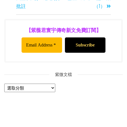
批註
（1）
【紫薇君寰宇傳奇新文免費訂閱】
紫微文檔