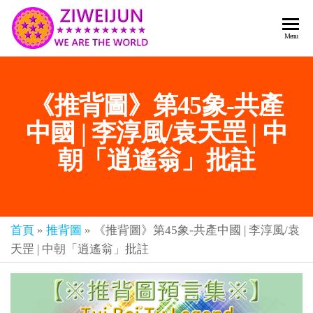
2026
彌
Menu
賽
紫薇
亞
聖人
救
《推背圖》第45象-共產
世
《推
主
背
中國 | 李淳風/袁天罡 | 中
樂
章-
圖》
朝「逍遙翁」批註
人
預
人
都
言-
是
紫薇
彌
首頁
»
推背圖
»
《推背圖》第45象-共產中國 | 李淳風/袁
君寰
賽
天罡 | 中朝「逍遙翁」批註
亞-
宇傳
個
奇官
個
都
網
是