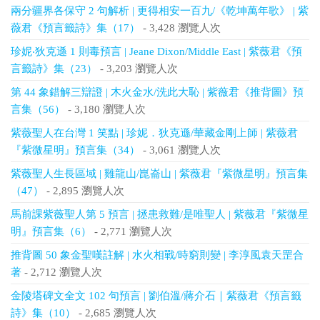
兩分疆界各保守 2 句解析 | 更得相安一百九/《乾坤萬年歌》 | 紫
薇君《預言籤詩》集（17）
- 3,428 瀏覽人次
珍妮‧狄克遜 1 則毒預言 | Jeane Dixon/Middle East | 紫薇君《預
言籤詩》集（23）
- 3,203 瀏覽人次
第 44 象錯解三辯證 | 木火金水/洗此大恥 | 紫薇君《推背圖》預
言集（56）
- 3,180 瀏覽人次
紫薇聖人在台灣 1 笑點 | 珍妮．狄克遜/華藏金剛上師 | 紫薇君
『紫微星明』預言集（34）
- 3,061 瀏覽人次
紫薇聖人生長區域 | 雞龍山/崑崙山 | 紫薇君『紫微星明』預言集
（47）
- 2,895 瀏覽人次
馬前課紫薇聖人第 5 預言 | 拯患救難/是唯聖人 | 紫薇君『紫微星
明』預言集（6）
- 2,771 瀏覽人次
推背圖 50 象金聖嘆註解 | 水火相戰/時窮則變 | 李淳風袁天罡合
著
- 2,712 瀏覽人次
金陵塔碑文全文 102 句預言 | 劉伯溫/蔣介石｜紫薇君《預言籤
詩》集（10）
- 2,685 瀏覽人次