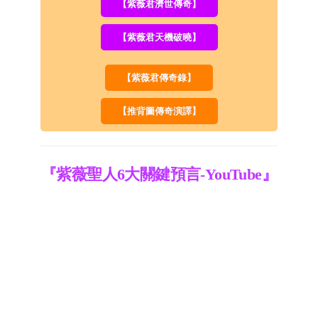
【紫薇君濟世傳奇】
【紫薇君天機破曉】
【紫薇君傳奇錄】
【推背圖傳奇演譯】
『紫薇聖人6大關鍵預言-YouTube』