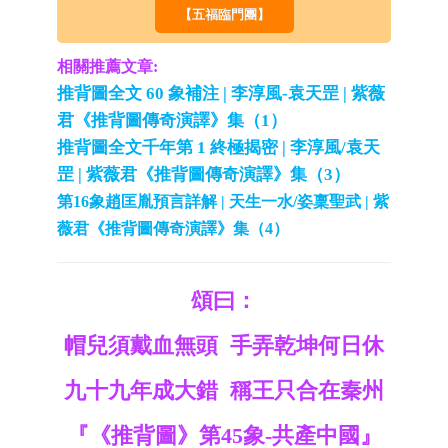
【五福臨門團】
相關推薦文章:
推背圖全文 60 象補注 | 李淳風-袁天罡 | 紫薇
君《推背圖傳奇演譯》集（1）
推背圖全文千年第 1 終極揭密 | 李淳風/袁天
罡 | 紫薇君《推背圖傳奇演譯》集（3）
第16象趙匡胤預言詳解 | 天生一水/姿稟聖武 | 紫
薇君《推背圖傳奇演譯》集（4）
頌曰：
帽兒須戴血無頭 手弄乾坤何日休
九十九年成大錯 稱王只合在秦州
『《推背圖》第45象-共產中國』