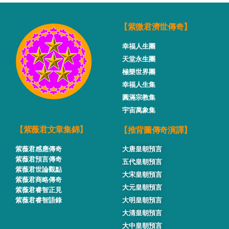
【紫微君濟世傳奇】
幸福人生團
天堂永生團
極樂世界團
幸福人生集
圓滿宗教集
宇宙萬象集
【推背圖傳奇演譯】
【紫薇君文章集錦】
紫薇君感應傳奇
大唐皇朝預言
紫薇君預言傳奇
五代皇朝預言
紫薇君世論觀點
大宋皇朝預言
紫薇君商略傳奇
大元皇朝預言
紫薇君睿智正見
紫薇君睿智語錄
大明皇朝預言
大清皇朝預言
大中皇朝預言