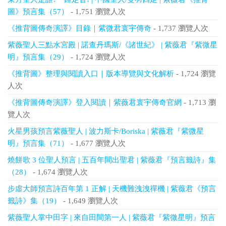
圖》預言集（57）
- 1,751 瀏覽人次
《推背圖傳奇演譯》目錄｜紫微君寰宇傳奇
- 1,737 瀏覽人次
紫薇聖人三點水宮殿 | 諾查丹瑪斯/《諸世紀》 | 紫薇君『紫微星
明』預言集（29）
- 1,724 瀏覽人次
《推背圖》整理與閱讀入口｜版本導覽與文化解析
- 1,724 瀏覽
人次
《推背圖傳奇演譯》登入閱讀｜紫薇君寰宇傳奇官網
- 1,713 瀏
覽人次
火星男孩預言紫薇聖人 | 波力斯卡/Boriska | 紫薇君『紫微星
明』預言集（71）
- 1,677 瀏覽人次
燒餅歌 3 位聖人預言 | 五百年間出聖君 | 紫薇君『預言籤詩』集
（28）
- 1,674 瀏覽人次
步虛大師預言詩百年第 1 正解 | 天機難洩洩禪機 | 紫薇君《預言
籤詩》集（19）
- 1,649 瀏覽人次
紫薇聖人掌中田字 | 來自田間第一人 | 紫薇君『紫微星明』預言