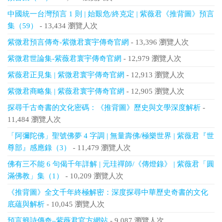
中國統一台灣預言 1 則 | 始艱危/終克定 | 紫薇君《推背圖》預言
集（59）
- 13,434 瀏覽人次
紫微君預言傳奇-紫微君寰宇傳奇官網
- 13,396 瀏覽人次
紫微君世論集-紫薇君寰宇傳奇官網
- 12,979 瀏覽人次
紫薇君正見集 | 紫微君寰宇傳奇官網
- 12,913 瀏覽人次
紫微君商略集 | 紫薇君寰宇傳奇官網
- 12,905 瀏覽人次
探尋千古奇書的文化密碼：《推背圖》歷史與文學深度解析
-
11,484 瀏覽人次
「阿彌陀佛」聖號佛夢 4 字調 | 無量壽佛/極樂世界 | 紫薇君『世
尊部』感應錄（3）
- 11,479 瀏覽人次
佛有三不能 6 句偈千年詳解 | 元珪禪師/《傳燈錄》 | 紫薇君「圓
滿佛教」集（1）
- 10,209 瀏覽人次
《推背圖》全文千年終極解密：深度探尋中華歷史奇書的文化
底蘊與解析
- 10,045 瀏覽人次
預言籤詩傳奇–紫薇君官方網站
- 9,087 瀏覽人次