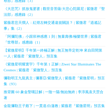
尊部』感應錄（3）
《大悲咒》抓放鬼婆婆 | 觀世音菩薩/大悲心陀羅尼 | 紫微君『聖
法部』感應錄（2）
紫薇君悲天憫人：紅燈左轉交通違規關說？ | 紫微君『逍遙記
事』集（2）
「阿彌陀佛」小跟班神感應 1 則 | 無量壽佛/極樂世界 | 紫薇君
『世尊部』感應錄（1）
【紫微星明】千年第一終極正解 | 無王無帝定乾坤 來自田間第
一人 | 紫薇君「紫微聖人」預言集
《紫微星明耀寰宇》千年第 1 正解 | Ziwei Star Illuminates The
Cosmos | 紫薇君「紫微聖人」預言集
彌勒明王九龍真主 | 彌賽亞/紫微聖人 | 紫薇君『紫微星明』預言
集（93）
推背圖 60 象金聖嘆註解 | 一陰一陽/無始無終 | 李淳風袁天罡合
著
金龍彌勒王子殿下 | 一貫道/白蓮教 | 紫薇君『紫微星明』預言集