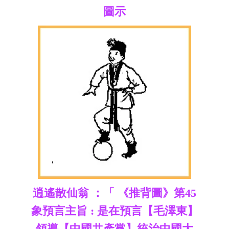
圖示
逍遙散仙翁 ：「 《推背圖》第45
象預言主旨 : 是在預言【毛澤東】
領導【中國共產黨】統治中國大