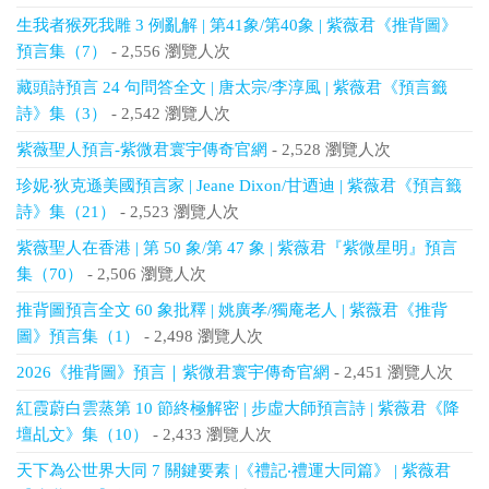
生我者猴死我雕 3 例亂解 | 第41象/第40象 | 紫薇君《推背圖》
預言集（7）
- 2,556 瀏覽人次
藏頭詩預言 24 句問答全文 | 唐太宗/李淳風 | 紫薇君《預言籤
詩》集（3）
- 2,542 瀏覽人次
紫薇聖人預言-紫微君寰宇傳奇官網
- 2,528 瀏覽人次
珍妮‧狄克遜美國預言家 | Jeane Dixon/甘迺迪 | 紫薇君《預言籤
詩》集（21）
- 2,523 瀏覽人次
紫薇聖人在香港 | 第 50 象/第 47 象 | 紫薇君『紫微星明』預言
集（70）
- 2,506 瀏覽人次
推背圖預言全文 60 象批釋 | 姚廣孝/獨庵老人 | 紫薇君《推背
圖》預言集（1）
- 2,498 瀏覽人次
2026《推背圖》預言｜紫微君寰宇傳奇官網
- 2,451 瀏覽人次
紅霞蔚白雲蒸第 10 節終極解密 | 步虛大師預言詩 | 紫薇君《降
壇乩文》集（10）
- 2,433 瀏覽人次
天下為公世界大同 7 關鍵要素 |《禮記‧禮運大同篇》 | 紫薇君