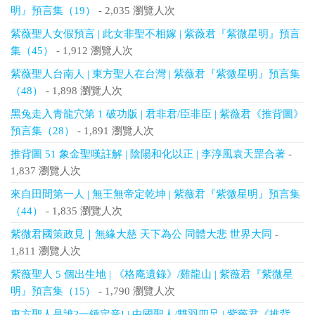
明』預言集（19）
- 2,035 瀏覽人次
紫薇聖人女假預言 | 此女非聖不相嫁 | 紫薇君『紫微星明』預言
集（45）
- 1,912 瀏覽人次
紫薇聖人台南人 | 東方聖人在台灣 | 紫薇君『紫微星明』預言集
（48）
- 1,898 瀏覽人次
黑兔走入青龍穴第 1 破功版 | 君非君/臣非臣 | 紫薇君《推背圖》
預言集（28）
- 1,891 瀏覽人次
推背圖 51 象金聖嘆註解 | 陰陽和化以正 | 李淳風袁天罡合著
-
1,837 瀏覽人次
來自田間第一人 | 無王無帝定乾坤 | 紫薇君『紫微星明』預言集
（44）
- 1,835 瀏覽人次
紫微君國策政見｜無緣大慈 天下為公 同體大悲 世界大同
-
1,811 瀏覽人次
紫薇聖人 5 個出生地 | 《格庵遺錄》/雞龍山 | 紫薇君『紫微星
明』預言集（15）
- 1,790 瀏覽人次
東方聖人是誰?一錘定音! | 中國聖人/雙羽四足 | 紫薇君《推背