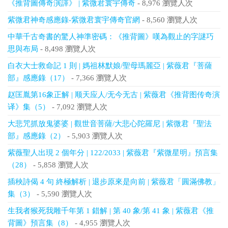
《推背圖傳奇演譯》 | 紫微君寰宇傳奇
- 8,976 瀏覽人次
紫微君神奇感應錄-紫微君寰宇傳奇官網
- 8,560 瀏覽人次
中華千古奇書的驚人神準密碼：《推背圖》嘆為觀止的字謎巧
思與布局
- 8,498 瀏覽人次
白衣大士救命記 1 則 | 媽祖林默娘/聖母瑪麗亞 | 紫薇君『菩薩
部』感應錄（17）
- 7,366 瀏覽人次
赵匡胤第16象正解 | 顺天应人/无今无古 | 紫薇君《推背图传奇演
译》集（5）
- 7,092 瀏覽人次
大悲咒抓放鬼婆婆 | 觀世音菩薩/大悲心陀羅尼 | 紫微君『聖法
部』感應錄（2）
- 5,903 瀏覽人次
紫薇聖人出現 2 個年分 | 122/2033 | 紫薇君『紫微星明』預言集
（28）
- 5,858 瀏覽人次
插秧詩偈 4 句 終極解析 | 退步原來是向前 | 紫薇君「圓滿佛教」
集（3）
- 5,590 瀏覽人次
生我者猴死我雕千年第 1 錯解 | 第 40 象/第 41 象 | 紫薇君《推
背圖》預言集（8）
- 4,955 瀏覽人次