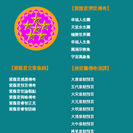
【紫微君濟世傳奇】
幸福人生團
天堂永生團
極樂世界團
幸福人生集
圓滿宗教集
宇宙萬象集
【推背圖傳奇演譯】
【紫薇君文章集錦】
紫薇君感應傳奇
大唐皇朝預言
紫薇君預言傳奇
五代皇朝預言
紫薇君世論觀點
大宋皇朝預言
紫薇君商略傳奇
大元皇朝預言
紫薇君睿智正見
紫薇君睿智語錄
大明皇朝預言
大清皇朝預言
大中皇朝預言
將來皇朝預言