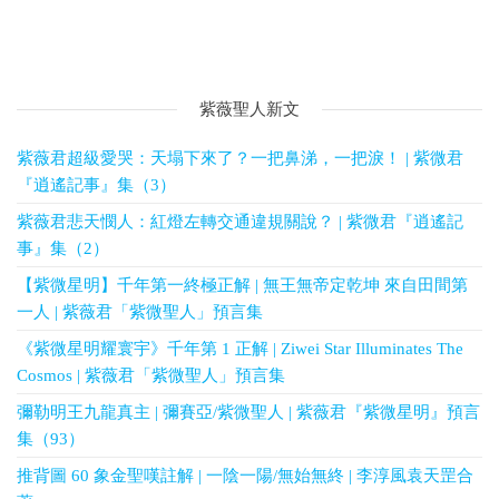
紫薇聖人新文
紫薇君超級愛哭：天塌下來了？一把鼻涕，一把淚！ | 紫微君
『逍遙記事』集（3）
紫薇君悲天憫人：紅燈左轉交通違規關說？ | 紫微君『逍遙記
事』集（2）
【紫微星明】千年第一終極正解 | 無王無帝定乾坤 來自田間第
一人 | 紫薇君「紫微聖人」預言集
《紫微星明耀寰宇》千年第 1 正解 | Ziwei Star Illuminates The
Cosmos | 紫薇君「紫微聖人」預言集
彌勒明王九龍真主 | 彌賽亞/紫微聖人 | 紫薇君『紫微星明』預言
集（93）
推背圖 60 象金聖嘆註解 | 一陰一陽/無始無終 | 李淳風袁天罡合