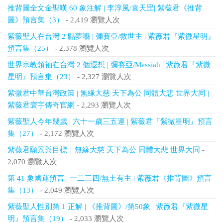
推背圖全文金聖嘆 60 象注解 | 李淳風/袁天罡| 紫薇君《推背
圖》預言集（3）
- 2,419 瀏覽人次
紫薇聖人在台灣 2 點夢囈 | 彌賽亞/救世主 | 紫薇君『紫微星明』
預言集（25）
- 2,378 瀏覽人次
世界宗教領袖在台灣 2 個遐想 | 彌賽亞/Messiah | 紫薇君『紫微
星明』預言集（23）
- 2,327 瀏覽人次
紫微君中華台灣政策 | 無緣大慈 天下為公 同體大悲 世界大同 |
紫薇君寰宇傳奇官網
- 2,293 瀏覽人次
紫薇聖人今年幾歲 | 六十一歲三五運 | 紫薇君『紫微星明』預言
集（27）
- 2,172 瀏覽人次
紫薇君願景與目標｜無緣大慈 天下為公 同體大悲 世界大同
-
2,070 瀏覽人次
第 41 象國運預言 | 一二三四/無土有主 | 紫薇君《推背圖》預言
集（13）
- 2,049 瀏覽人次
紫薇聖人性別第 1 正解 | 《推背圖》/第50象 | 紫薇君『紫微星
明』預言集（19）
- 2,033 瀏覽人次