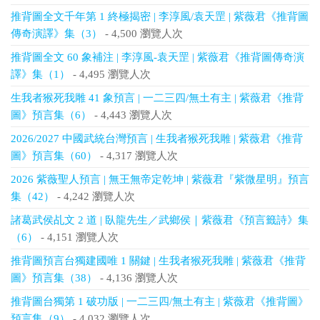
推背圖全文千年第 1 終極揭密 | 李淳風/袁天罡 | 紫薇君《推背圖
傳奇演譯》集（3）
- 4,500 瀏覽人次
推背圖全文 60 象補注 | 李淳風-袁天罡 | 紫薇君《推背圖傳奇演
譯》集（1）
- 4,495 瀏覽人次
生我者猴死我雕 41 象預言 | 一二三四/無土有主 | 紫薇君《推背
圖》預言集（6）
- 4,443 瀏覽人次
2026/2027 中國武統台灣預言 | 生我者猴死我雕 | 紫薇君《推背
圖》預言集（60）
- 4,317 瀏覽人次
2026 紫薇聖人預言 | 無王無帝定乾坤 | 紫薇君『紫微星明』預言
集（42）
- 4,242 瀏覽人次
諸葛武侯乩文 2 道 | 臥龍先生／武鄉侯｜紫薇君《預言籤詩》集
（6）
- 4,151 瀏覽人次
推背圖預言台獨建國唯 1 關鍵 | 生我者猴死我雕 | 紫薇君《推背
圖》預言集（38）
- 4,136 瀏覽人次
推背圖台獨第 1 破功版 | 一二三四/無土有主 | 紫薇君《推背圖》
預言集（9）
- 4,032 瀏覽人次