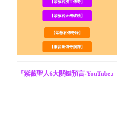
【紫薇君濟世傳奇】
【紫薇君天機破曉】
【紫薇君傳奇錄】
【推背圖傳奇演譯】
『紫薇聖人6大關鍵預言-YouTube』