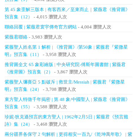
第 45 象歪解三版本 | 有客西來／至東而止｜紫薇君《推背圖》
預言集（12）
- 4,015 瀏覽人次
聯絡回覆 | 紫薇君寰宇傳奇官方網站
- 4,004 瀏覽人次
紫薇君聯絡
- 3,983 瀏覽人次
紫薇聖人姓名第 1 解析 | 《推背圖》/第50象 | 紫薇君『紫微星
明』預言集（11）
- 3,958 瀏覽人次
推背圖全文 65 象彩繪版 | 中央研究院-傅斯年圖書館 | 紫薇君
《推背圖》預言集（2）
- 3,867 瀏覽人次
紫薇聖人彌賽亞 5 點破斥 | 救世主/Messiah | 紫薇君『紫微星
明』預言集（24）
- 3,708 瀏覽人次
東方聖人特徵千年揭密 | 第 48 象/中國聖人 | 紫薇君《推背圖》
預言集（55）
- 3,588 瀏覽人次
珍妮‧狄克遜預言的東方聖人 | 1962年2月5日 | 紫薇君《預言籤
詩》集（24）
- 3,468 瀏覽人次
兩分疆界各保守 2 句解析 | 更得相安一百九/《乾坤萬年歌》 | 紫