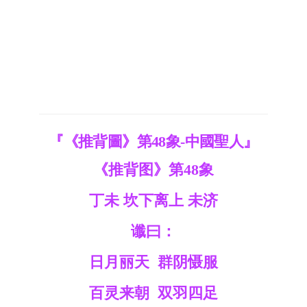
『《推背圖》第48象-中國聖人』
《
推背图
》第48象
丁未 坎下离上 未济
谶曰：
日月丽天 群阴慑服
百灵来朝 双羽四足