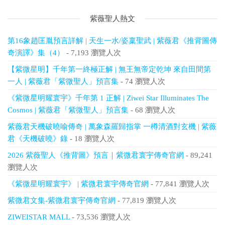
紫薇聖人熱文
第16象趙匡胤預言詳解 | 天生一水/姿稟聖武 | 紫薇君《推背圖傳
奇演譯》集（4）
- 7,193 瀏覽人次
【紫微星明】千年第一終極正解 | 無王無帝定乾坤 來自田間第
一人 | 紫薇君「紫微聖人」預言集
- 74 瀏覽人次
《紫微星明耀寰宇》千年第 1 正解 | Ziwei Star Illuminates The
Cosmos | 紫薇君「紫微聖人」預言集
- 68 瀏覽人次
紫薇君天機破曉喻傳奇 | 萬象森羅歸指掌 一樽清酒對玄機 | 紫薇
君《天機破曉》錄
- 18 瀏覽人次
2026 紫薇聖人《推背圖》預言｜紫微君寰宇傳奇官網
- 89,241
瀏覽人次
《紫微星明耀寰宇》 | 紫微君寰宇傳奇官網
- 77,841 瀏覽人次
紫微君文集-紫微君寰宇傳奇官網
- 77,819 瀏覽人次
ZIWEISTAR MALL
- 73,536 瀏覽人次