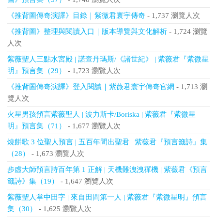
《推背圖傳奇演譯》目錄｜紫微君寰宇傳奇
- 1,737 瀏覽人次
《推背圖》整理與閱讀入口｜版本導覽與文化解析
- 1,724 瀏覽
人次
紫薇聖人三點水宮殿 | 諾查丹瑪斯/《諸世紀》 | 紫薇君『紫微星
明』預言集（29）
- 1,723 瀏覽人次
《推背圖傳奇演譯》登入閱讀｜紫薇君寰宇傳奇官網
- 1,713 瀏
覽人次
火星男孩預言紫薇聖人 | 波力斯卡/Boriska | 紫薇君『紫微星
明』預言集（71）
- 1,677 瀏覽人次
燒餅歌 3 位聖人預言 | 五百年間出聖君 | 紫薇君『預言籤詩』集
（28）
- 1,673 瀏覽人次
步虛大師預言詩百年第 1 正解 | 天機難洩洩禪機 | 紫薇君《預言
籤詩》集（19）
- 1,647 瀏覽人次
紫薇聖人掌中田字 | 來自田間第一人 | 紫薇君『紫微星明』預言
集（30）
- 1,625 瀏覽人次