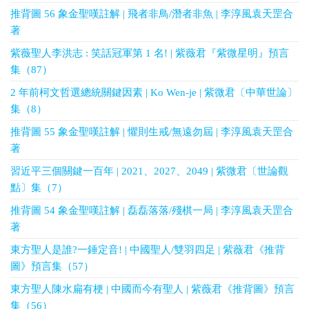
推背圖 56 象金聖嘆註解 | 飛者非鳥/潛者非魚 | 李淳風袁天罡合
著
紫薇聖人李洪志 : 笑話冠軍第 1 名! | 紫薇君『紫微星明』預言
集（87）
2 年前柯文哲選總統關鍵因素 | Ko Wen-je | 紫微君〔中華世論〕
集（8）
推背圖 55 象金聖嘆註解 | 懼則生戒/無遠勿屆 | 李淳風袁天罡合
著
習近平三個關鍵一百年 | 2021、2027、2049 | 紫微君〔世論觀
點〕集（7）
推背圖 54 象金聖嘆註解 | 磊磊落落/殘棋一局 | 李淳風袁天罡合
著
東方聖人是誰?一錘定音! | 中國聖人/雙羽四足 | 紫薇君《推背
圖》預言集（57）
東方聖人陳水扁有梗 | 中國而今有聖人 | 紫薇君《推背圖》預言
集（56）