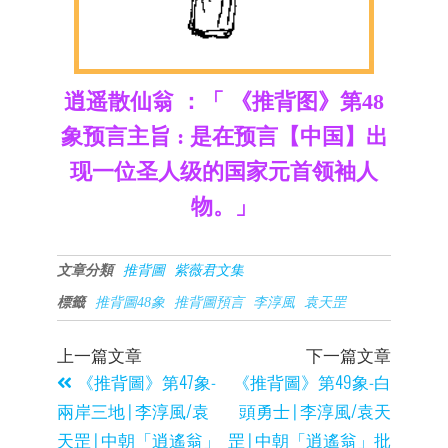
逍遥散仙翁 ：「 《推背图》第48
象预言主旨 : 是在预言【中国】出
现一位圣人级的国家元首领袖人
物。」
文章分類
推背圖
紫薇君文集
標籤
推背圖48象
推背圖預言
李淳風
袁天罡
上一篇文章
下一篇文章
《推背圖》第47象-
《推背圖》第49象-白
兩岸三地 | 李淳風/袁
頭勇士 | 李淳風/袁天
天罡 | 中朝「逍遙翁」
罡 | 中朝「逍遙翁」批