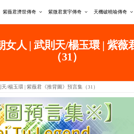
紫薇君濟世傳奇
紫微君寰宇傳奇
天機破曉喻傳奇
朝女人 | 武則天/楊玉環 | 
（31）
武則天/楊玉環 | 紫薇君《推背圖》預言集（31）