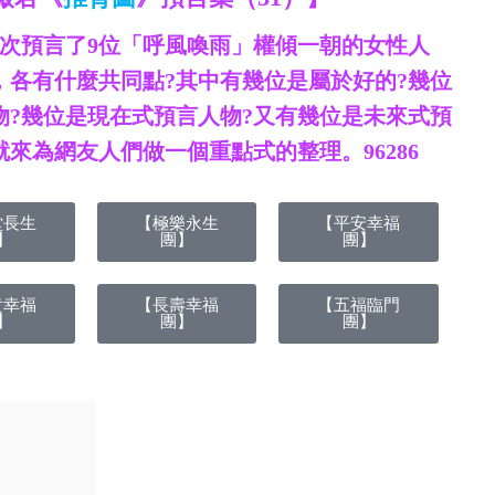
象次預言了9位「呼風喚雨」權傾一朝的女性人
，各有什麼共同點?其中有幾位是屬於好的?幾位
物?幾位是現在式預言人物?又有幾位是未來式預
來為網友人們做一個重點式的整理。96286
堂長生
【極樂永生
【平安幸福
】
團】
團】
貴幸福
【長壽幸福
【五福臨門
】
團】
團】