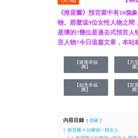
Off
《推背圖》預言當中有10個
物。那麼這9位女性人物之間
是壞的?幾位是過去式預言人
言人物?今日這篇文章，本站就
【健康幸福
【天
團】
團
【如意幸福
【富
團】
團
內容目錄
隱藏
1
推背圖 9 位權傾一朝女人
1.1
推背圖 9 位權傾一朝女人-時序