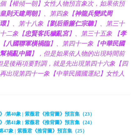
個【權傾一朝】女性人物預言象次，如果依預
皇則天建周朝
】、第四象【
神龍兵變武周
環
】、第十八象【
劉后垂簾仁宗聽
】、第三十
十二象【
忠賢客氏穢亂宮
】、第三十五象 【
孝
【
八國聯軍橫禍臨
】、第四十一象【
中華民國
幫禍亂中國
】，但是如果依人物的出現時間前
但是後兩項要對調，就是先出現第四十六象【四
再出現第四十一象【中華民國國運紀】女性人
圖》/第40象 | 紫薇君《推背圖》預言集（23）
圖》/第41象 | 紫薇君《推背圖》預言集（24）
/第47象 | 紫薇君《推背圖》預言集（25）