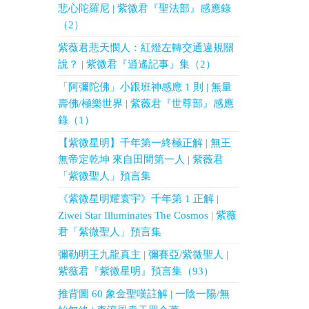
悲心陀羅尼 | 紫微君『聖法部』感應錄
（2）
紫薇君悲天憫人：紅燈左轉交通違規關
說？ | 紫微君『逍遙記事』集（2）
「阿彌陀佛」小跟班神感應 1 則 | 無量
壽佛/極樂世界 | 紫薇君『世尊部』感應
錄（1）
【紫微星明】千年第一終極正解 | 無王
無帝定乾坤 來自田間第一人 | 紫薇君
「紫微聖人」預言集
《紫微星明耀寰宇》千年第 1 正解 |
Ziwei Star Illuminates The Cosmos | 紫薇
君「紫微聖人」預言集
彌勒明王九龍真主 | 彌賽亞/紫微聖人 |
紫薇君『紫微星明』預言集（93）
推背圖 60 象金聖嘆註解 | 一陰一陽/無