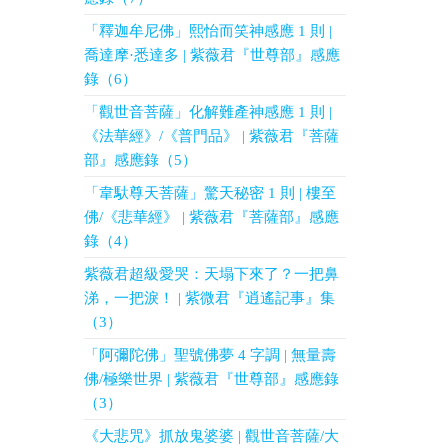
「釋迦牟尼佛」熙怡而笑神感應 1 則 |
喬達摩·悉達多 | 紫薇君『世尊部』感應
錄（6）
「觀世音菩薩」化解難產神感應 1 則 |
《法華經》/《普門品》 | 紫薇君『菩薩
部』感應錄（5）
「韋馱尊天菩薩」驚天秘密 1 則 | 樓至
佛/《悲華經》 | 紫薇君『菩薩部』感應
錄（4）
紫薇君超級愛哭：天塌下來了？一把鼻
涕，一把淚！ | 紫微君『逍遙記事』集
（3）
「阿彌陀佛」聖號佛夢 4 字調 | 無量壽
佛/極樂世界 | 紫薇君『世尊部』感應錄
（3）
《大悲咒》抓放鬼婆婆 | 觀世音菩薩/大