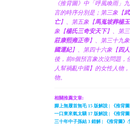
《推背圖》中「呼風喚雨」九
言的時序分別是；第三象【
武
亡
】、第五象【
馬嵬坡葬楊玉
象【
楊氏三奇安天下
】、第三
莊康熙雍正帝
】、第三十九象
國運紀
】、第四十六象【
四人
後，前8個預言象次沒問題，
人幫禍亂中國】的女性人物，
物。
相關推薦文章:
腳上無履首無毛 15 版解說 | 《推背
一口東來氣太驕 17 版解說 | 《推背
三十年中子孫結 3 錯解 | 《推背圖》