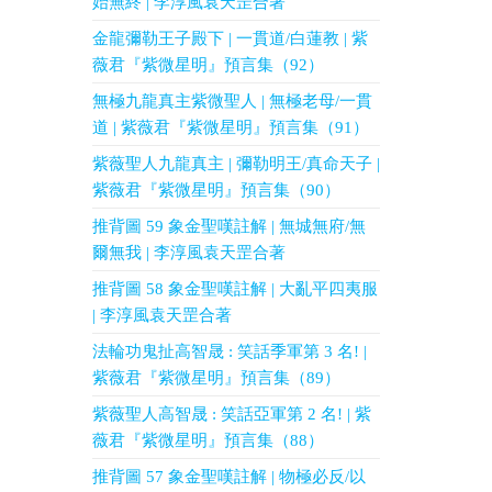
始無終 | 李淳風袁天罡合著
金龍彌勒王子殿下 | 一貫道/白蓮教 | 紫
薇君『紫微星明』預言集（92）
無極九龍真主紫微聖人 | 無極老母/一貫
道 | 紫薇君『紫微星明』預言集（91）
紫薇聖人九龍真主 | 彌勒明王/真命天子 |
紫薇君『紫微星明』預言集（90）
推背圖 59 象金聖嘆註解 | 無城無府/無
爾無我 | 李淳風袁天罡合著
推背圖 58 象金聖嘆註解 | 大亂平四夷服
| 李淳風袁天罡合著
法輪功鬼扯高智晟 : 笑話季軍第 3 名! |
紫薇君『紫微星明』預言集（89）
紫薇聖人高智晟 : 笑話亞軍第 2 名! | 紫
薇君『紫微星明』預言集（88）
推背圖 57 象金聖嘆註解 | 物極必反/以