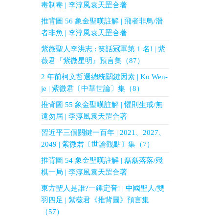
毒制毒 | 李淳風袁天罡合著
推背圖 56 象金聖嘆註解 | 飛者非鳥/潛
者非魚 | 李淳風袁天罡合著
紫薇聖人李洪志 : 笑話冠軍第 1 名! | 紫
薇君『紫微星明』預言集（87）
2 年前柯文哲選總統關鍵因素 | Ko Wen-
je | 紫微君〔中華世論〕集（8）
推背圖 55 象金聖嘆註解 | 懼則生戒/無
遠勿屆 | 李淳風袁天罡合著
習近平三個關鍵一百年 | 2021、2027、
2049 | 紫微君〔世論觀點〕集（7）
推背圖 54 象金聖嘆註解 | 磊磊落落/殘
棋一局 | 李淳風袁天罡合著
東方聖人是誰?一錘定音! | 中國聖人/雙
羽四足 | 紫薇君《推背圖》預言集
（57）