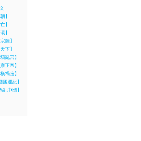
英文
周朝】
周亡】
玉環】
仁宗聽】
安天下】
氏穢亂宮】
熙雍正帝】
軍橫禍臨】
國國運紀】
禍亂中國】