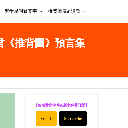
紫微星明耀寰宇
推背圖傳奇演譯
紫薇君《推背圖》預言集
【紫薇君寰宇傳奇新文免費訂閱】