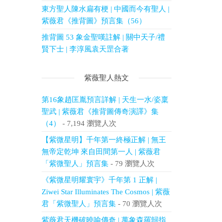
東方聖人陳水扁有梗 | 中國而今有聖人 |
紫薇君《推背圖》預言集（56）
推背圖 53 象金聖嘆註解 | 關中天子/禮
賢下士 | 李淳風袁天罡合著
紫薇聖人熱文
第16象趙匡胤預言詳解 | 天生一水/姿稟
聖武 | 紫薇君《推背圖傳奇演譯》集
（4）
- 7,194 瀏覽人次
【紫微星明】千年第一終極正解 | 無王
無帝定乾坤 來自田間第一人 | 紫薇君
「紫微聖人」預言集
- 79 瀏覽人次
《紫微星明耀寰宇》千年第 1 正解 |
Ziwei Star Illuminates The Cosmos | 紫薇
君「紫微聖人」預言集
- 70 瀏覽人次
紫薇君天機破曉喻傳奇 | 萬象森羅歸指