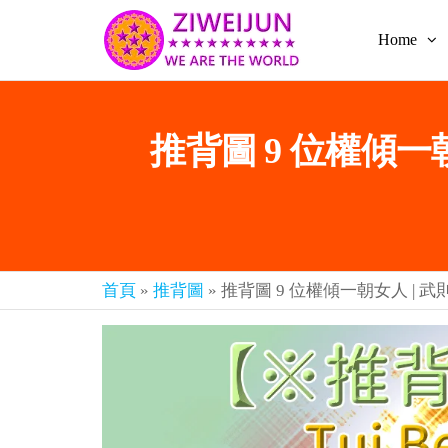
Home
2026
彌
賽
紫薇
亞
聖人
救
推背圖 9 位權傾一
世
《推
主
背
樂
章-
圖》
人
預
人
都
言-
首頁
»
推背圖
»
推背圖 9 位權傾一朝女人 | 
是
紫薇
彌
君寰
賽
亞-
宇傳
個
奇官
個
都
網
是