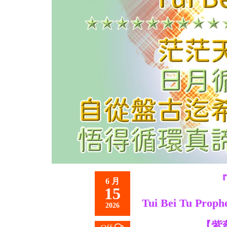
救
世
主
『
6 月
15
Tui Bei Tu Proph
2026
【紫