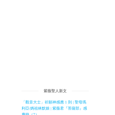
紫薇聖人新文
「觀音大士」祈願神感應 1 則 | 聖母瑪
利亞/媽祖林默娘 | 紫薇君『菩薩部』感
應錄（7）