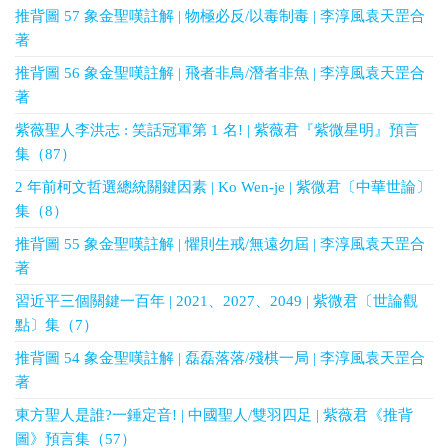
推背圖 57 象金聖嘆註解 | 物極必反/以毒制毒 | 李淳風袁天罡合
著
推背圖 56 象金聖嘆註解 | 飛者非鳥/潛者非魚 | 李淳風袁天罡合
著
紫薇聖人李洪志 : 笑話冠軍第 1 名! | 紫薇君『紫微星明』預言
集（87）
2 年前柯文哲選總統關鍵因素 | Ko Wen-je | 紫微君〔中華世論〕
集（8）
推背圖 55 象金聖嘆註解 | 懼則生戒/無遠勿屆 | 李淳風袁天罡合
著
習近平三個關鍵一百年 | 2021、2027、2049 | 紫微君〔世論觀
點〕集（7）
推背圖 54 象金聖嘆註解 | 磊磊落落/殘棋一局 | 李淳風袁天罡合
著
東方聖人是誰?一錘定音! | 中國聖人/雙羽四足 | 紫薇君《推背
圖》預言集（57）