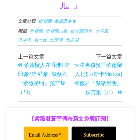
儿。」
文章分類
推背圖
紫薇君文集
標籤
推背圖
推背圖13象
推背圖預言
李淳風
漢水竭
袁天罡
金聖嘆
雀高飛
上一篇文章
下一篇文章
紫薇聖人在香港 | 第
火星男孩預言紫薇聖
50 象/第 47 象 | 紫薇君
人 | 波力斯卡/Boriska |
『紫微星明』預言集
紫薇君『紫微星明』
（70）
預言集（71）
【紫薇君寰宇傳奇新文免費訂閱】