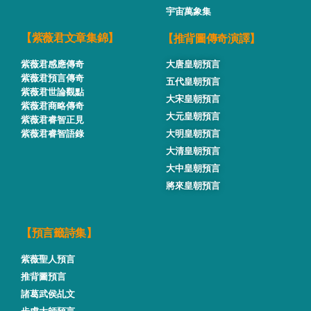
宇宙萬象集
【推背圖傳奇演譯】
【紫薇君文章集錦】
紫薇君感應傳奇
大唐皇朝預言
紫薇君預言傳奇
五代皇朝預言
紫薇君世論觀點
大宋皇朝預言
紫薇君商略傳奇
大元皇朝預言
紫薇君睿智正見
紫薇君睿智語錄
大明皇朝預言
大清皇朝預言
大中皇朝預言
將來皇朝預言
【預言籤詩集】
紫薇聖人預言
推背圖預言
諸葛武侯乩文