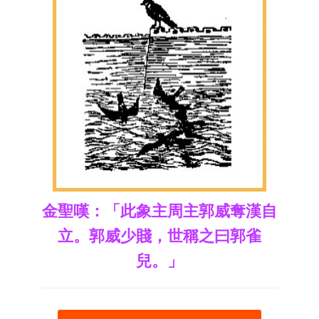
金聖嘆：「此象主周主郭威奪漢自
立。郭威少賤，世稱之曰郭雀
兒。」