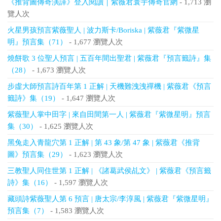
《推背圖傳奇演譯》登入閱讀｜紫薇君寰宇傳奇官網
- 1,713 瀏
覽人次
火星男孩預言紫薇聖人 | 波力斯卡/Boriska | 紫薇君『紫微星
明』預言集（71）
- 1,677 瀏覽人次
燒餅歌 3 位聖人預言 | 五百年間出聖君 | 紫薇君『預言籤詩』集
（28）
- 1,673 瀏覽人次
步虛大師預言詩百年第 1 正解 | 天機難洩洩禪機 | 紫薇君《預言
籤詩》集（19）
- 1,647 瀏覽人次
紫薇聖人掌中田字 | 來自田間第一人 | 紫薇君『紫微星明』預言
集（30）
- 1,625 瀏覽人次
黑兔走入青龍穴第 1 正解 | 第 43 象/第 47 象 | 紫薇君《推背
圖》預言集（29）
- 1,623 瀏覽人次
三教聖人同住世第 1 正解 | 《諸葛武侯乩文》 | 紫薇君《預言籤
詩》集（16）
- 1,597 瀏覽人次
藏頭詩紫薇聖人第 6 預言 | 唐太宗/李淳風 | 紫薇君『紫微星明』
預言集（7）
- 1,583 瀏覽人次