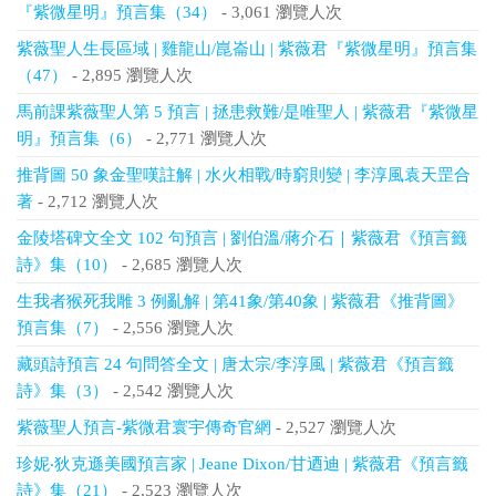
『紫微星明』預言集（34）
- 3,061 瀏覽人次
紫薇聖人生長區域 | 雞龍山/崑崙山 | 紫薇君『紫微星明』預言集
（47）
- 2,895 瀏覽人次
馬前課紫薇聖人第 5 預言 | 拯患救難/是唯聖人 | 紫薇君『紫微星
明』預言集（6）
- 2,771 瀏覽人次
推背圖 50 象金聖嘆註解 | 水火相戰/時窮則變 | 李淳風袁天罡合
著
- 2,712 瀏覽人次
金陵塔碑文全文 102 句預言 | 劉伯溫/蔣介石｜紫薇君《預言籤
詩》集（10）
- 2,685 瀏覽人次
生我者猴死我雕 3 例亂解 | 第41象/第40象 | 紫薇君《推背圖》
預言集（7）
- 2,556 瀏覽人次
藏頭詩預言 24 句問答全文 | 唐太宗/李淳風 | 紫薇君《預言籤
詩》集（3）
- 2,542 瀏覽人次
紫薇聖人預言-紫微君寰宇傳奇官網
- 2,527 瀏覽人次
珍妮‧狄克遜美國預言家 | Jeane Dixon/甘迺迪 | 紫薇君《預言籤
詩》集（21）
- 2,523 瀏覽人次