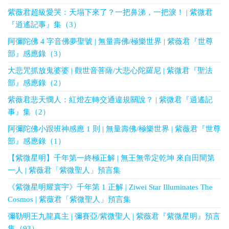
紫薇君超級愛哭：天塌下來了？一把鼻涕，一把淚！ | 紫微君
『逍遙記事』集（3）
阿彌陀佛 4 字音佛夢聖號 | 無量壽佛/極樂世界 | 紫薇君『世尊
部』感應錄（3）
大悲咒抓放鬼婆婆 | 觀世音菩薩/大悲心陀羅尼 | 紫微君『聖法
部』感應錄（2）
紫薇君悲天憫人：紅燈左轉交通違規關說？ | 紫微君『逍遙記
事』集（2）
阿彌陀佛小跟班神感應 1 則 | 無量壽佛/極樂世界 | 紫薇君『世尊
部』感應錄（1）
【紫微星明】千年第一終極正解 | 無王無帝定乾坤 來自田間第
一人 | 紫薇君「紫微聖人」預言集
《紫微星明耀寰宇》千年第 1 正解 | Ziwei Star Illuminates The
Cosmos | 紫薇君「紫微聖人」預言集
彌勒明王九龍真主 | 彌賽亞/紫微聖人 | 紫薇君『紫微星明』預言
集（93）