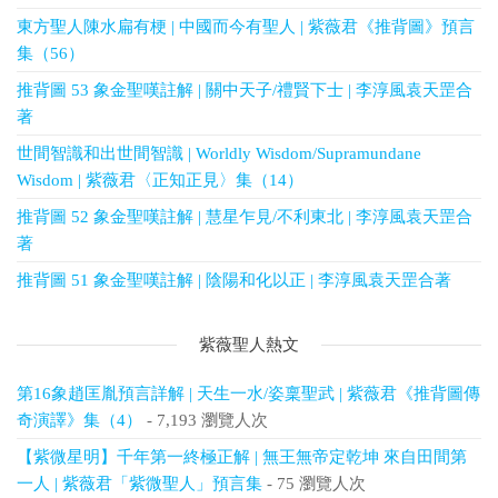
東方聖人陳水扁有梗 | 中國而今有聖人 | 紫薇君《推背圖》預言
集（56）
推背圖 53 象金聖嘆註解 | 關中天子/禮賢下士 | 李淳風袁天罡合
著
世間智識和出世間智識 | Worldly Wisdom/Supramundane
Wisdom | 紫薇君〈正知正見〉集（14）
推背圖 52 象金聖嘆註解 | 慧星乍見/不利東北 | 李淳風袁天罡合
著
推背圖 51 象金聖嘆註解 | 陰陽和化以正 | 李淳風袁天罡合著
紫薇聖人熱文
第16象趙匡胤預言詳解 | 天生一水/姿稟聖武 | 紫薇君《推背圖傳
奇演譯》集（4）
- 7,193 瀏覽人次
【紫微星明】千年第一終極正解 | 無王無帝定乾坤 來自田間第
一人 | 紫薇君「紫微聖人」預言集
- 75 瀏覽人次