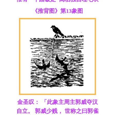
《推背图》第13象图
金圣叹： 「此象主周主郭威夺汉
自立。 郭威少贱， 世称之曰郭雀