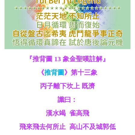
救
世
主
『推背圖 13 象金聖嘆註解』
《
推背圖
》第十三象
丙子離下坎上 既濟
讖曰：
漢水竭 雀高飛
飛來飛去何所止 高山不及城郭低