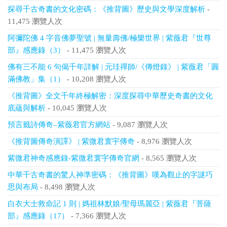
探尋千古奇書的文化密碼：《推背圖》歷史與文學深度解析
-
11,475 瀏覽人次
阿彌陀佛 4 字音佛夢聖號 | 無量壽佛/極樂世界 | 紫薇君『世尊
部』感應錄（3）
- 11,475 瀏覽人次
佛有三不能 6 句偈千年詳解 | 元珪禪師/《傳燈錄》 | 紫薇君「圓
滿佛教」集（1）
- 10,208 瀏覽人次
《推背圖》全文千年終極解密：深度探尋中華歷史奇書的文化
底蘊與解析
- 10,045 瀏覽人次
預言籤詩傳奇–紫薇君官方網站
- 9,087 瀏覽人次
《推背圖傳奇演譯》 | 紫微君寰宇傳奇
- 8,976 瀏覽人次
紫微君神奇感應錄-紫微君寰宇傳奇官網
- 8,565 瀏覽人次
中華千古奇書的驚人神準密碼：《推背圖》嘆為觀止的字謎巧
思與布局
- 8,498 瀏覽人次
白衣大士救命記 1 則 | 媽祖林默娘/聖母瑪麗亞 | 紫薇君『菩薩
部』感應錄（17）
- 7,366 瀏覽人次