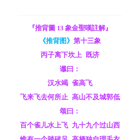
『推背圖 13 象金聖嘆註解』
《推背图》
第十三象
丙子离下坎上 既济
谶曰：
汉水竭 雀高飞
飞来飞去何所止 高山不及城郭低
颂曰：
百个雀儿水上飞 九十九个过山西
惟有一个踏破足 高栖独自理毛衣