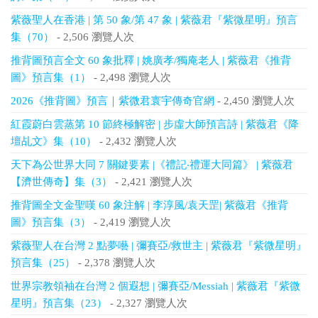
紫薇聖人在香港 | 第 50 象/第 47 象 | 紫薇君『紫微星明』預言
集（70）
- 2,506 瀏覽人次
推背圖預言全文 60 象批釋 | 姚廣孝/獨庵老人 | 紫薇君《推背
圖》預言集（1）
- 2,498 瀏覽人次
2026《推背圖》預言｜紫微君寰宇傳奇官網
- 2,450 瀏覽人次
紅霞蔚白雲蒸第 10 節終極解密 | 步虛大師預言詩 | 紫薇君《降
壇乩文》集（10）
- 2,432 瀏覽人次
天下為公世界大同 7 關鍵要素 |《禮記‧禮運大同篇》 | 紫薇君
【濟世傳奇】集（3）
- 2,421 瀏覽人次
推背圖全文金聖嘆 60 象注解 | 李淳風/袁天罡| 紫薇君《推背
圖》預言集（3）
- 2,419 瀏覽人次
紫薇聖人在台灣 2 點夢囈 | 彌賽亞/救世主 | 紫薇君『紫微星明』
預言集（25）
- 2,378 瀏覽人次
世界宗教領袖在台灣 2 個遐想 | 彌賽亞/Messiah | 紫薇君『紫微
星明』預言集（23）
- 2,327 瀏覽人次