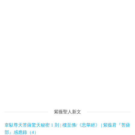
紫薇聖人新文
韋馱尊天菩薩驚天秘密 1 則 | 樓至佛/《悲華經》 | 紫薇君『菩薩
部』感應錄（4）