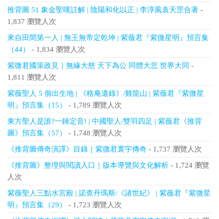
推背圖 51 象金聖嘆註解 | 陰陽和化以正 | 李淳風袁天罡合著
-
1,837 瀏覽人次
來自田間第一人 | 無王無帝定乾坤 | 紫薇君『紫微星明』預言集
（44）
- 1,834 瀏覽人次
紫微君國策政見｜無緣大慈 天下為公 同體大悲 世界大同
-
1,811 瀏覽人次
紫薇聖人 5 個出生地 | 《格庵遺錄》/雞龍山 | 紫薇君『紫微星
明』預言集（15）
- 1,789 瀏覽人次
東方聖人是誰?一錘定音! | 中國聖人/雙羽四足 | 紫薇君《推背
圖》預言集（57）
- 1,748 瀏覽人次
《推背圖傳奇演譯》目錄｜紫微君寰宇傳奇
- 1,737 瀏覽人次
《推背圖》整理與閱讀入口｜版本導覽與文化解析
- 1,724 瀏覽
人次
紫薇聖人三點水宮殿 | 諾查丹瑪斯/《諸世紀》 | 紫薇君『紫微星
明』預言集（29）
- 1,723 瀏覽人次