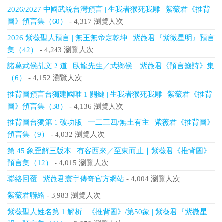
2026/2027 中國武統台灣預言 | 生我者猴死我雕 | 紫薇君《推背
圖》預言集（60）
- 4,317 瀏覽人次
2026 紫薇聖人預言 | 無王無帝定乾坤 | 紫薇君『紫微星明』預言
集（42）
- 4,243 瀏覽人次
諸葛武侯乩文 2 道 | 臥龍先生／武鄉侯｜紫薇君《預言籤詩》集
（6）
- 4,152 瀏覽人次
推背圖預言台獨建國唯 1 關鍵 | 生我者猴死我雕 | 紫薇君《推背
圖》預言集（38）
- 4,136 瀏覽人次
推背圖台獨第 1 破功版 | 一二三四/無土有主 | 紫薇君《推背圖》
預言集（9）
- 4,032 瀏覽人次
第 45 象歪解三版本 | 有客西來／至東而止｜紫薇君《推背圖》
預言集（12）
- 4,015 瀏覽人次
聯絡回覆 | 紫薇君寰宇傳奇官方網站
- 4,004 瀏覽人次
紫薇君聯絡
- 3,983 瀏覽人次
紫薇聖人姓名第 1 解析 | 《推背圖》/第50象 | 紫薇君『紫微星