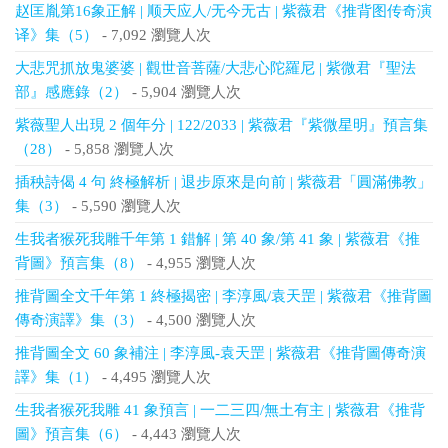
赵匡胤第16象正解 | 顺天应人/无今无古 | 紫薇君《推背图传奇演
译》集（5）
- 7,092 瀏覽人次
大悲咒抓放鬼婆婆 | 觀世音菩薩/大悲心陀羅尼 | 紫微君『聖法
部』感應錄（2）
- 5,904 瀏覽人次
紫薇聖人出現 2 個年分 | 122/2033 | 紫薇君『紫微星明』預言集
（28）
- 5,858 瀏覽人次
插秧詩偈 4 句 終極解析 | 退步原來是向前 | 紫薇君「圓滿佛教」
集（3）
- 5,590 瀏覽人次
生我者猴死我雕千年第 1 錯解 | 第 40 象/第 41 象 | 紫薇君《推
背圖》預言集（8）
- 4,955 瀏覽人次
推背圖全文千年第 1 終極揭密 | 李淳風/袁天罡 | 紫薇君《推背圖
傳奇演譯》集（3）
- 4,500 瀏覽人次
推背圖全文 60 象補注 | 李淳風-袁天罡 | 紫薇君《推背圖傳奇演
譯》集（1）
- 4,495 瀏覽人次
生我者猴死我雕 41 象預言 | 一二三四/無土有主 | 紫薇君《推背
圖》預言集（6）
- 4,443 瀏覽人次