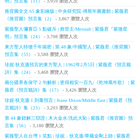
明』預言集（11）
- 3,959 瀏覽人次
推背圖全文 65 象彩繪版 | 中央研究院-傅斯年圖書館 | 紫薇君
《推背圖》預言集（2）
- 3,867 瀏覽人次
紫薇聖人彌賽亞 5 點破斥 | 救世主/Messiah | 紫薇君『紫微星
明』預言集（24）
- 3,708 瀏覽人次
東方聖人特徵千年揭密 | 第 48 象/中國聖人 | 紫薇君《推背圖》
預言集（55）
- 3,588 瀏覽人次
珍妮‧狄克遜預言的東方聖人 | 1962年2月5日 | 紫薇君《預言籤
詩》集（24）
- 3,468 瀏覽人次
兩分疆界各保守 2 句解析 | 更得相安一百九/《乾坤萬年歌》 | 紫
薇君《預言籤詩》集（17）
- 3,426 瀏覽人次
珍妮‧狄克遜 1 則毒預言 | Jeane Dixon/Middle East | 紫薇君《預
言籤詩》集（23）
- 3,203 瀏覽人次
第 44 象錯解三辯證 | 木火金水/洗此大恥 | 紫薇君《推背圖》預
言集（56）
- 3,180 瀏覽人次
紫薇聖人在台灣 1 笑點 | 珍妮．狄克遜/華藏金剛上師 | 紫薇君