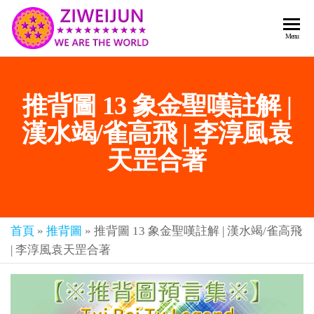
2026
彌
Menu
賽
紫薇
亞
聖人
救
推背圖 13 象金聖嘆註解 |
世
《推
主
背
漢水竭/雀高飛 | 李淳風袁
樂
章-
圖》
天罡合著
人
預
人
都
言-
是
紫薇
彌
首頁
»
推背圖
»
推背圖 13 象金聖嘆註解 | 漢水竭/雀高飛
君寰
賽
| 李淳風袁天罡合著
亞-
宇傳
個
奇官
個
都
網
是