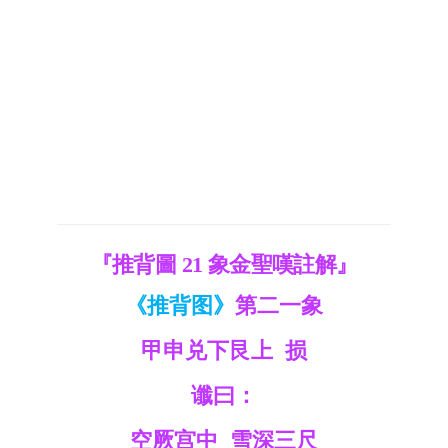
『推背圖 21 象金聖嘆註解』
《推背图》
第二一象
甲申兑下艮上 损
谶曰：
空厥宫中 雪深三尺