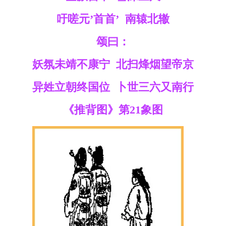
吁嗟元’首首’ 南辕北辙
颂曰：
妖氛未靖不康宁 北扫烽烟望帝京
异姓立朝终国位 卜世三六又南行
《推背图》第21象图