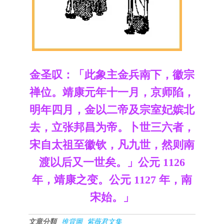
金圣叹：「此象主金兵南下，徽宗
禅位。靖康元年十一月，京师陷，
明年四月，金以二帝及宗室妃嫔北
去，立张邦昌为帝。卜世三六者，
宋自太祖至徽钦，凡九世，然则南
渡以后又一世矣。」公元 1126
年，靖康之变。公元 1127 年，南
宋始。」
文章分類
推背圖
紫薇君文集