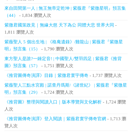
來自田間第一人 | 無王無帝定乾坤 | 紫薇君『紫微星明』預言集
（44）
- 1,834 瀏覽人次
紫微君國策政見｜無緣大慈 天下為公 同體大悲 世界大同
-
1,811 瀏覽人次
紫薇聖人 5 個出生地 | 《格庵遺錄》/雞龍山 | 紫薇君『紫微星
明』預言集（15）
- 1,790 瀏覽人次
東方聖人是誰?一錘定音! | 中國聖人/雙羽四足 | 紫薇君《推背
圖》預言集（57）
- 1,751 瀏覽人次
《推背圖傳奇演譯》目錄｜紫微君寰宇傳奇
- 1,737 瀏覽人次
紫薇聖人三點水宮殿 | 諾查丹瑪斯/《諸世紀》 | 紫薇君『紫微星
明』預言集（29）
- 1,724 瀏覽人次
《推背圖》整理與閱讀入口｜版本導覽與文化解析
- 1,724 瀏覽
人次
《推背圖傳奇演譯》登入閱讀｜紫薇君寰宇傳奇官網
- 1,713 瀏
覽人次