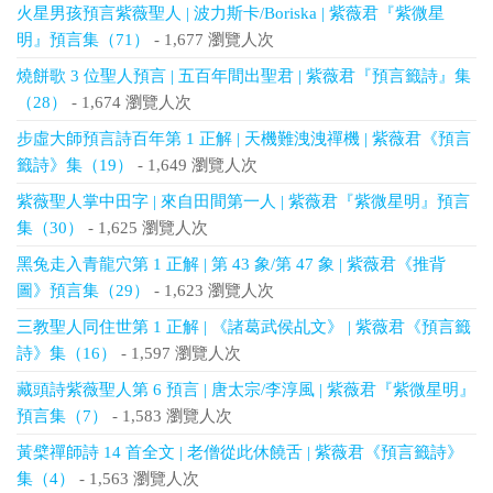
火星男孩預言紫薇聖人 | 波力斯卡/Boriska | 紫薇君『紫微星
明』預言集（71）
- 1,677 瀏覽人次
燒餅歌 3 位聖人預言 | 五百年間出聖君 | 紫薇君『預言籤詩』集
（28）
- 1,674 瀏覽人次
步虛大師預言詩百年第 1 正解 | 天機難洩洩禪機 | 紫薇君《預言
籤詩》集（19）
- 1,649 瀏覽人次
紫薇聖人掌中田字 | 來自田間第一人 | 紫薇君『紫微星明』預言
集（30）
- 1,625 瀏覽人次
黑兔走入青龍穴第 1 正解 | 第 43 象/第 47 象 | 紫薇君《推背
圖》預言集（29）
- 1,623 瀏覽人次
三教聖人同住世第 1 正解 | 《諸葛武侯乩文》 | 紫薇君《預言籤
詩》集（16）
- 1,597 瀏覽人次
藏頭詩紫薇聖人第 6 預言 | 唐太宗/李淳風 | 紫薇君『紫微星明』
預言集（7）
- 1,583 瀏覽人次
黃檗禪師詩 14 首全文 | 老僧從此休饒舌 | 紫薇君《預言籤詩》
集（4）
- 1,563 瀏覽人次