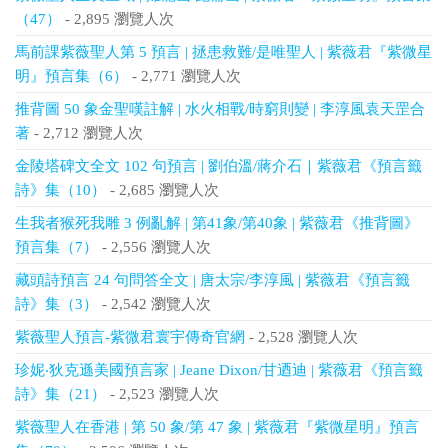
（47）
- 2,895 瀏覽人次
馬前課紫薇聖人第 5 預言 | 拯患救難/是唯聖人 | 紫薇君『紫微星
明』預言集（6）
- 2,771 瀏覽人次
推背圖 50 象金聖嘆註解 | 水火相戰/時窮則變 | 李淳風袁天罡合
著
- 2,712 瀏覽人次
金陵塔碑文全文 102 句預言 | 劉伯溫/蔣介石｜紫薇君《預言籤
詩》集（10）
- 2,685 瀏覽人次
生我者猴死我雕 3 例亂解 | 第41象/第40象 | 紫薇君《推背圖》
預言集（7）
- 2,556 瀏覽人次
藏頭詩預言 24 句問答全文 | 唐太宗/李淳風 | 紫薇君《預言籤
詩》集（3）
- 2,542 瀏覽人次
紫薇聖人預言-紫微君寰宇傳奇官網
- 2,528 瀏覽人次
珍妮‧狄克遜美國預言家 | Jeane Dixon/甘迺迪 | 紫薇君《預言籤
詩》集（21）
- 2,523 瀏覽人次
紫薇聖人在香港 | 第 50 象/第 47 象 | 紫薇君『紫微星明』預言