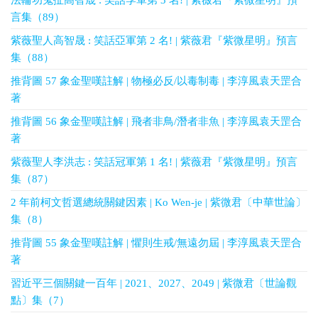
法輪功鬼扯高智晟 : 笑話季軍第 3 名! | 紫薇君『紫微星明』預
言集（89）
紫薇聖人高智晟 : 笑話亞軍第 2 名! | 紫薇君『紫微星明』預言
集（88）
推背圖 57 象金聖嘆註解 | 物極必反/以毒制毒 | 李淳風袁天罡合
著
推背圖 56 象金聖嘆註解 | 飛者非鳥/潛者非魚 | 李淳風袁天罡合
著
紫薇聖人李洪志 : 笑話冠軍第 1 名! | 紫薇君『紫微星明』預言
集（87）
2 年前柯文哲選總統關鍵因素 | Ko Wen-je | 紫微君〔中華世論〕
集（8）
推背圖 55 象金聖嘆註解 | 懼則生戒/無遠勿屆 | 李淳風袁天罡合
著
習近平三個關鍵一百年 | 2021、2027、2049 | 紫微君〔世論觀
點〕集（7）