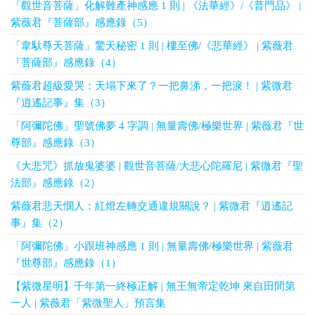
「觀世音菩薩」化解難產神感應 1 則 | 《法華經》/《普門品》 |
紫薇君『菩薩部』感應錄（5）
「韋馱尊天菩薩」驚天秘密 1 則 | 樓至佛/《悲華經》 | 紫薇君
『菩薩部』感應錄（4）
紫薇君超級愛哭：天塌下來了？一把鼻涕，一把淚！ | 紫微君
『逍遙記事』集（3）
「阿彌陀佛」聖號佛夢 4 字調 | 無量壽佛/極樂世界 | 紫薇君『世
尊部』感應錄（3）
《大悲咒》抓放鬼婆婆 | 觀世音菩薩/大悲心陀羅尼 | 紫微君『聖
法部』感應錄（2）
紫薇君悲天憫人：紅燈左轉交通違規關說？ | 紫微君『逍遙記
事』集（2）
「阿彌陀佛」小跟班神感應 1 則 | 無量壽佛/極樂世界 | 紫薇君
『世尊部』感應錄（1）
【紫微星明】千年第一終極正解 | 無王無帝定乾坤 來自田間第
一人 | 紫薇君「紫微聖人」預言集