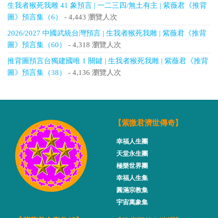
生我者猴死我雕 41 象預言 | 一二三四/無土有主 | 紫薇君《推背
圖》預言集（6）
- 4,443 瀏覽人次
2026/2027 中國武統台灣預言 | 生我者猴死我雕 | 紫薇君《推背
圖》預言集（60）
- 4,318 瀏覽人次
推背圖預言台獨建國唯 1 關鍵 | 生我者猴死我雕 | 紫薇君《推背
圖》預言集（38）
- 4,136 瀏覽人次
【紫微君濟世傳奇】
幸福人生團
天堂永生團
極樂世界團
幸福人生集
圓滿宗教集
宇宙萬象集