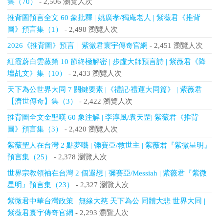
集（70）
- 2,506 瀏覽人次
推背圖預言全文 60 象批釋 | 姚廣孝/獨庵老人 | 紫薇君《推背
圖》預言集（1）
- 2,498 瀏覽人次
2026《推背圖》預言｜紫微君寰宇傳奇官網
- 2,451 瀏覽人次
紅霞蔚白雲蒸第 10 節終極解密 | 步虛大師預言詩 | 紫薇君《降
壇乩文》集（10）
- 2,433 瀏覽人次
天下為公世界大同 7 關鍵要素 |《禮記‧禮運大同篇》 | 紫薇君
【濟世傳奇】集（3）
- 2,422 瀏覽人次
推背圖全文金聖嘆 60 象注解 | 李淳風/袁天罡| 紫薇君《推背
圖》預言集（3）
- 2,420 瀏覽人次
紫薇聖人在台灣 2 點夢囈 | 彌賽亞/救世主 | 紫薇君『紫微星明』
預言集（25）
- 2,378 瀏覽人次
世界宗教領袖在台灣 2 個遐想 | 彌賽亞/Messiah | 紫薇君『紫微
星明』預言集（23）
- 2,327 瀏覽人次
紫微君中華台灣政策 | 無緣大慈 天下為公 同體大悲 世界大同 |
紫薇君寰宇傳奇官網
- 2,293 瀏覽人次