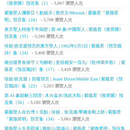
《推背圖》預言集（2）
- 3,867 瀏覽人次
紫薇聖人彌賽亞 5 點破斥 | 救世主/Messiah | 紫薇君『紫微星
明』預言集（24）
- 3,708 瀏覽人次
東方聖人特徵千年揭密 | 第 48 象/中國聖人 | 紫薇君《推背圖》
預言集（55）
- 3,589 瀏覽人次
珍妮‧狄克遜預言的東方聖人 | 1962年2月5日 | 紫薇君《預言籤
詩》集（24）
- 3,468 瀏覽人次
兩分疆界各保守 2 句解析 | 更得相安一百九/《乾坤萬年歌》 | 紫
薇君《預言籤詩》集（17）
- 3,428 瀏覽人次
珍妮‧狄克遜 1 則毒預言 | Jeane Dixon/Middle East | 紫薇君《預
言籤詩》集（23）
- 3,203 瀏覽人次
第 44 象錯解三辯證 | 木火金水/洗此大恥 | 紫薇君《推背圖》預
言集（56）
- 3,180 瀏覽人次
紫薇聖人在台灣 1 笑點 | 珍妮．狄克遜/華藏金剛上師 | 紫薇君
『紫微星明』預言集（34）
- 3,061 瀏覽人次
紫薇聖人生長區域 | 雞龍山/崑崙山 | 紫薇君『紫微星明』預言集