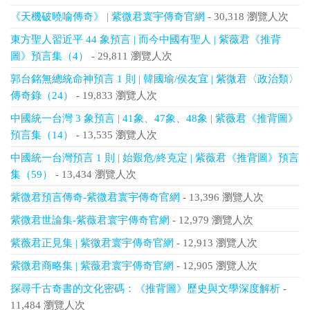
《天機破曉喻傳奇》 | 紫微君寰宇傳奇官網
- 30,318 瀏覽人次
東方聖人習近平 44 象預言 | 而今中國有聖人 | 紫薇君《推背
圖》預言集（4）
- 29,811 瀏覽人次
郭台銘無總統命神預言 1 則 | 韓國瑜/侯友宜 | 紫微君〈政治類〉
傳奇錄（24）
- 19,833 瀏覽人次
中國統一台灣 3 象預言 | 41象、47象、48象 | 紫薇君《推背圖》
預言集（14）
- 13,535 瀏覽人次
中國統一台灣預言 1 則 | 始艱危/終克定 | 紫薇君《推背圖》預言
集（59）
- 13,434 瀏覽人次
紫微君預言傳奇-紫微君寰宇傳奇官網
- 13,396 瀏覽人次
紫微君世論集-紫薇君寰宇傳奇官網
- 12,979 瀏覽人次
紫薇君正見集 | 紫微君寰宇傳奇官網
- 12,913 瀏覽人次
紫微君商略集 | 紫薇君寰宇傳奇官網
- 12,905 瀏覽人次
探尋千古奇書的文化密碼：《推背圖》歷史與文學深度解析
-
11,484 瀏覽人次