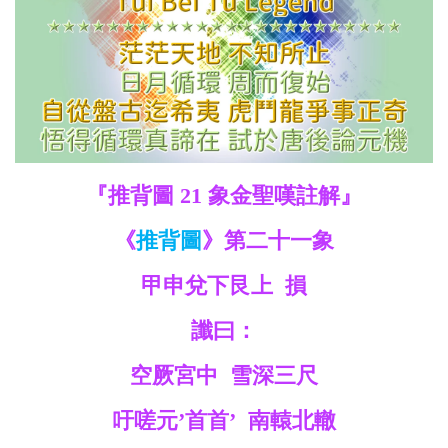
救
世
主
『推背圖 21 象金聖嘆註解』
《
推背圖
》第二十一象
甲申兌下艮上 損
讖曰：
空厥宮中 雪深三尺
吁嗟元’首首’ 南轅北轍