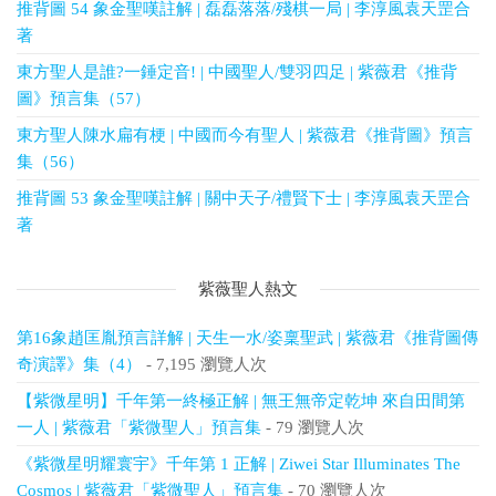
推背圖 54 象金聖嘆註解 | 磊磊落落/殘棋一局 | 李淳風袁天罡合
著
東方聖人是誰?一錘定音! | 中國聖人/雙羽四足 | 紫薇君《推背
圖》預言集（57）
東方聖人陳水扁有梗 | 中國而今有聖人 | 紫薇君《推背圖》預言
集（56）
推背圖 53 象金聖嘆註解 | 關中天子/禮賢下士 | 李淳風袁天罡合
著
紫薇聖人熱文
第16象趙匡胤預言詳解 | 天生一水/姿稟聖武 | 紫薇君《推背圖傳
奇演譯》集（4）
- 7,195 瀏覽人次
【紫微星明】千年第一終極正解 | 無王無帝定乾坤 來自田間第
一人 | 紫薇君「紫微聖人」預言集
- 79 瀏覽人次
《紫微星明耀寰宇》千年第 1 正解 | Ziwei Star Illuminates The
Cosmos | 紫薇君「紫微聖人」預言集
- 70 瀏覽人次