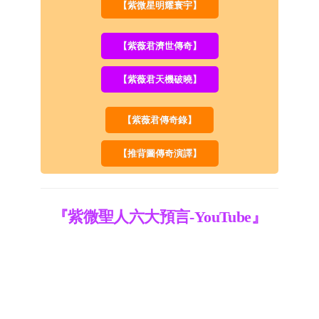
【紫微星明耀寰宇】
【紫薇君濟世傳奇】
【紫薇君天機破曉】
【紫薇君傳奇錄】
【推背圖傳奇演譯】
『紫微聖人六大預言-YouTube』