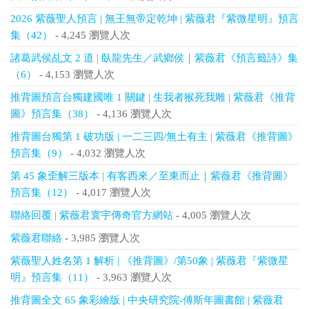
2026 紫薇聖人預言 | 無王無帝定乾坤 | 紫薇君『紫微星明』預言
集（42）
- 4,245 瀏覽人次
諸葛武侯乩文 2 道 | 臥龍先生／武鄉侯｜紫薇君《預言籤詩》集
（6）
- 4,153 瀏覽人次
推背圖預言台獨建國唯 1 關鍵 | 生我者猴死我雕 | 紫薇君《推背
圖》預言集（38）
- 4,136 瀏覽人次
推背圖台獨第 1 破功版 | 一二三四/無土有主 | 紫薇君《推背圖》
預言集（9）
- 4,032 瀏覽人次
第 45 象歪解三版本 | 有客西來／至東而止｜紫薇君《推背圖》
預言集（12）
- 4,017 瀏覽人次
聯絡回覆 | 紫薇君寰宇傳奇官方網站
- 4,005 瀏覽人次
紫薇君聯絡
- 3,985 瀏覽人次
紫薇聖人姓名第 1 解析 | 《推背圖》/第50象 | 紫薇君『紫微星
明』預言集（11）
- 3,963 瀏覽人次
推背圖全文 65 象彩繪版 | 中央研究院-傅斯年圖書館 | 紫薇君