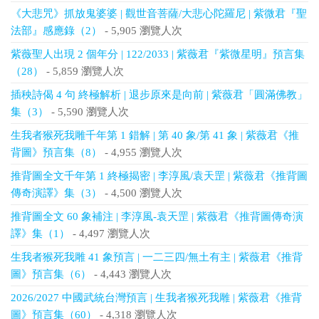
《大悲咒》抓放鬼婆婆 | 觀世音菩薩/大悲心陀羅尼 | 紫微君『聖
法部』感應錄（2）
- 5,905 瀏覽人次
紫薇聖人出現 2 個年分 | 122/2033 | 紫薇君『紫微星明』預言集
（28）
- 5,859 瀏覽人次
插秧詩偈 4 句 終極解析 | 退步原來是向前 | 紫薇君「圓滿佛教」
集（3）
- 5,590 瀏覽人次
生我者猴死我雕千年第 1 錯解 | 第 40 象/第 41 象 | 紫薇君《推
背圖》預言集（8）
- 4,955 瀏覽人次
推背圖全文千年第 1 終極揭密 | 李淳風/袁天罡 | 紫薇君《推背圖
傳奇演譯》集（3）
- 4,500 瀏覽人次
推背圖全文 60 象補注 | 李淳風-袁天罡 | 紫薇君《推背圖傳奇演
譯》集（1）
- 4,497 瀏覽人次
生我者猴死我雕 41 象預言 | 一二三四/無土有主 | 紫薇君《推背
圖》預言集（6）
- 4,443 瀏覽人次
2026/2027 中國武統台灣預言 | 生我者猴死我雕 | 紫薇君《推背
圖》預言集（60）
- 4,318 瀏覽人次