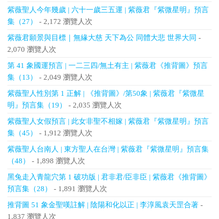
紫薇聖人今年幾歲 | 六十一歲三五運 | 紫薇君『紫微星明』預言
集（27）
- 2,172 瀏覽人次
紫薇君願景與目標｜無緣大慈 天下為公 同體大悲 世界大同
-
2,070 瀏覽人次
第 41 象國運預言 | 一二三四/無土有主 | 紫薇君《推背圖》預言
集（13）
- 2,049 瀏覽人次
紫薇聖人性別第 1 正解 | 《推背圖》/第50象 | 紫薇君『紫微星
明』預言集（19）
- 2,035 瀏覽人次
紫薇聖人女假預言 | 此女非聖不相嫁 | 紫薇君『紫微星明』預言
集（45）
- 1,912 瀏覽人次
紫薇聖人台南人 | 東方聖人在台灣 | 紫薇君『紫微星明』預言集
（48）
- 1,898 瀏覽人次
黑兔走入青龍穴第 1 破功版 | 君非君/臣非臣 | 紫薇君《推背圖》
預言集（28）
- 1,891 瀏覽人次
推背圖 51 象金聖嘆註解 | 陰陽和化以正 | 李淳風袁天罡合著
-
1,837 瀏覽人次