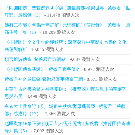
「阿彌陀佛」聖號佛夢 4 字調 | 無量壽佛/極樂世界 | 紫薇君『世
尊部』感應錄（3）
- 11,478 瀏覽人次
佛有三不能 6 句偈千年詳解 | 元珪禪師/《傳燈錄》 | 紫薇君「圓
滿佛教」集（1）
- 10,209 瀏覽人次
《推背圖》全文千年終極解密：深度探尋中華歷史奇書的文化
底蘊與解析
- 10,045 瀏覽人次
預言籤詩傳奇–紫薇君官方網站
- 9,087 瀏覽人次
《推背圖傳奇演譯》 | 紫微君寰宇傳奇
- 8,977 瀏覽人次
紫微君神奇感應錄-紫微君寰宇傳奇官網
- 8,573 瀏覽人次
中華千古奇書的驚人神準密碼：《推背圖》嘆為觀止的字謎巧
思與布局
- 8,499 瀏覽人次
白衣大士救命記 1 則 | 媽祖林默娘/聖母瑪麗亞 | 紫薇君『菩薩
部』感應錄（17）
- 7,366 瀏覽人次
赵匡胤第16象正解 | 顺天应人/无今无古 | 紫薇君《推背图传奇演
译》集（5）
- 7,092 瀏覽人次