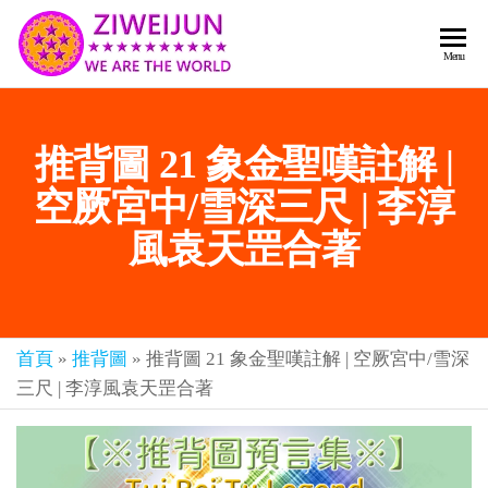
2026
彌
Menu
賽
紫薇
亞
聖人
救
推背圖 21 象金聖嘆註解 |
世
《推
主
背
空厥宮中/雪深三尺 | 李淳
樂
章-
圖》
風袁天罡合著
人
預
人
都
言-
是
紫薇
彌
首頁
»
推背圖
»
推背圖 21 象金聖嘆註解 | 空厥宮中/雪深
君寰
賽
三尺 | 李淳風袁天罡合著
亞-
宇傳
個
奇官
個
都
網
是