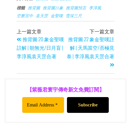
標籤
推背圖
推背圖21象
推背圖預言
李淳風
空厥宮中
袁天罡
金聖嘆
雪深三尺
上一篇文章
下一篇文章
推背圖 20 象金聖嘆
推背圖 22 象金聖嘆註
註解 | 朝無光/日月盲 |
解 | 天馬當空/否極見
李淳風袁天罡合著
泰 | 李淳風袁天罡合著
【紫薇君寰宇傳奇新文免費訂閱】