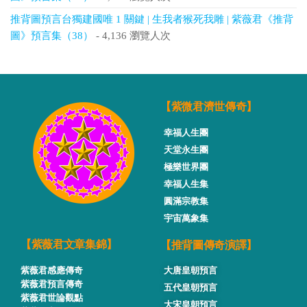
推背圖預言台獨建國唯 1 關鍵 | 生我者猴死我雕 | 紫薇君《推背
圖》預言集（38）
- 4,136 瀏覽人次
【紫微君濟世傳奇】
幸福人生團
天堂永生團
極樂世界團
幸福人生集
圓滿宗教集
宇宙萬象集
【推背圖傳奇演譯】
【紫薇君文章集錦】
紫薇君感應傳奇
大唐皇朝預言
紫薇君預言傳奇
五代皇朝預言
紫薇君世論觀點
大宋皇朝預言