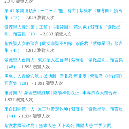
2,070 瀏覽人次
第 41 象國運預言 | 一二三四/無土有主 | 紫薇君《推背圖》預言
集（13）
- 2,049 瀏覽人次
紫薇聖人性別第 1 正解 | 《推背圖》/第50象 | 紫薇君『紫微星
明』預言集（19）
- 2,033 瀏覽人次
紫薇聖人女假預言 | 此女非聖不相嫁 | 紫薇君『紫微星明』預言
集（45）
- 1,912 瀏覽人次
紫薇聖人台南人 | 東方聖人在台灣 | 紫薇君『紫微星明』預言集
（48）
- 1,898 瀏覽人次
黑兔走入青龍穴第 1 破功版 | 君非君/臣非臣 | 紫薇君《推背圖》
預言集（28）
- 1,891 瀏覽人次
推背圖 51 象金聖嘆註解 | 陰陽和化以正 | 李淳風袁天罡合著
-
1,837 瀏覽人次
來自田間第一人 | 無王無帝定乾坤 | 紫薇君『紫微星明』預言集
（44）
- 1,834 瀏覽人次
紫微君國策政見｜無緣大慈 天下為公 同體大悲 世界大同
-