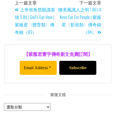
上一篇文章
下一篇文章
上帝視角慧眼識英
陳美鳳識人之明 1 則 | A
雄 5 則 | God’s-Eye View |
Keen Eye For People | 紫薇
紫薇君〈體育類〉傳
君〈影視類〉傳奇錄
奇錄（83）
（84）
【紫薇君寰宇傳奇新文免費訂閱】
紫微文檔