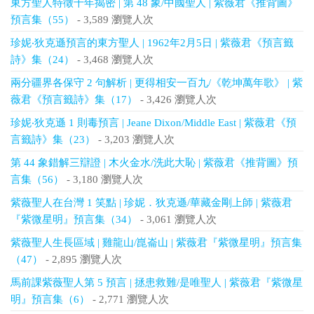
東方聖人特徵千年揭密 | 第 48 象/中國聖人 | 紫薇君《推背圖》
預言集（55）
- 3,589 瀏覽人次
珍妮‧狄克遜預言的東方聖人 | 1962年2月5日 | 紫薇君《預言籤
詩》集（24）
- 3,468 瀏覽人次
兩分疆界各保守 2 句解析 | 更得相安一百九/《乾坤萬年歌》 | 紫
薇君《預言籤詩》集（17）
- 3,426 瀏覽人次
珍妮‧狄克遜 1 則毒預言 | Jeane Dixon/Middle East | 紫薇君《預
言籤詩》集（23）
- 3,203 瀏覽人次
第 44 象錯解三辯證 | 木火金水/洗此大恥 | 紫薇君《推背圖》預
言集（56）
- 3,180 瀏覽人次
紫薇聖人在台灣 1 笑點 | 珍妮．狄克遜/華藏金剛上師 | 紫薇君
『紫微星明』預言集（34）
- 3,061 瀏覽人次
紫薇聖人生長區域 | 雞龍山/崑崙山 | 紫薇君『紫微星明』預言集
（47）
- 2,895 瀏覽人次
馬前課紫薇聖人第 5 預言 | 拯患救難/是唯聖人 | 紫薇君『紫微星
明』預言集（6）
- 2,771 瀏覽人次