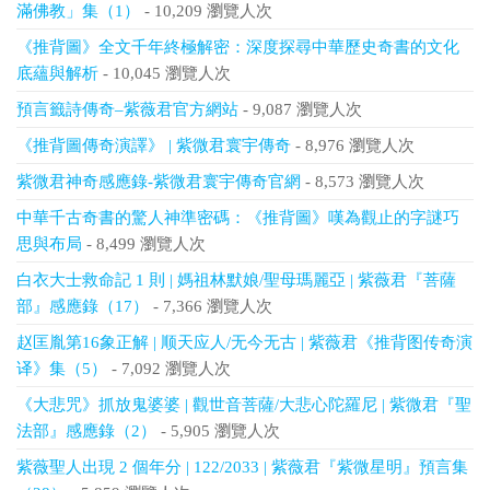
滿佛教」集（1）
- 10,209 瀏覽人次
《推背圖》全文千年終極解密：深度探尋中華歷史奇書的文化
底蘊與解析
- 10,045 瀏覽人次
預言籤詩傳奇–紫薇君官方網站
- 9,087 瀏覽人次
《推背圖傳奇演譯》 | 紫微君寰宇傳奇
- 8,976 瀏覽人次
紫微君神奇感應錄-紫微君寰宇傳奇官網
- 8,573 瀏覽人次
中華千古奇書的驚人神準密碼：《推背圖》嘆為觀止的字謎巧
思與布局
- 8,499 瀏覽人次
白衣大士救命記 1 則 | 媽祖林默娘/聖母瑪麗亞 | 紫薇君『菩薩
部』感應錄（17）
- 7,366 瀏覽人次
赵匡胤第16象正解 | 顺天应人/无今无古 | 紫薇君《推背图传奇演
译》集（5）
- 7,092 瀏覽人次
《大悲咒》抓放鬼婆婆 | 觀世音菩薩/大悲心陀羅尼 | 紫微君『聖
法部』感應錄（2）
- 5,905 瀏覽人次
紫薇聖人出現 2 個年分 | 122/2033 | 紫薇君『紫微星明』預言集