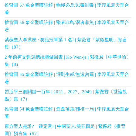
推背圖 57 象金聖嘆註解 | 物極必反/以毒制毒 | 李淳風袁天罡合
著
推背圖 56 象金聖嘆註解 | 飛者非鳥/潛者非魚 | 李淳風袁天罡合
著
紫薇聖人李洪志 : 笑話冠軍第 1 名! | 紫薇君『紫微星明』預言
集（87）
2 年前柯文哲選總統關鍵因素 | Ko Wen-je | 紫微君〔中華世論〕
集（8）
推背圖 55 象金聖嘆註解 | 懼則生戒/無遠勿屆 | 李淳風袁天罡合
著
習近平三個關鍵一百年 | 2021、2027、2049 | 紫微君〔世論觀
點〕集（7）
推背圖 54 象金聖嘆註解 | 磊磊落落/殘棋一局 | 李淳風袁天罡合
著
東方聖人是誰?一錘定音! | 中國聖人/雙羽四足 | 紫薇君《推背
圖》預言集（57）