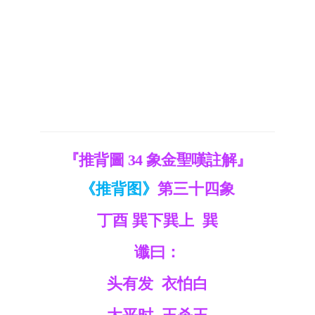
『推背圖 34 象金聖嘆註解』
《推背图》
第三十四象
丁酉 巽下巽上 巽
谶曰：
头有发 衣怕白