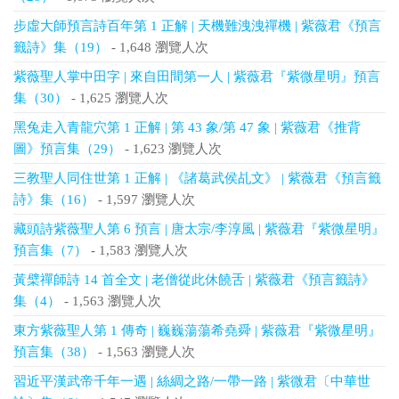
步虛大師預言詩百年第 1 正解 | 天機難洩洩禪機 | 紫薇君《預言
籤詩》集（19）
- 1,648 瀏覽人次
紫薇聖人掌中田字 | 來自田間第一人 | 紫薇君『紫微星明』預言
集（30）
- 1,625 瀏覽人次
黑兔走入青龍穴第 1 正解 | 第 43 象/第 47 象 | 紫薇君《推背
圖》預言集（29）
- 1,623 瀏覽人次
三教聖人同住世第 1 正解 | 《諸葛武侯乩文》 | 紫薇君《預言籤
詩》集（16）
- 1,597 瀏覽人次
藏頭詩紫薇聖人第 6 預言 | 唐太宗/李淳風 | 紫薇君『紫微星明』
預言集（7）
- 1,583 瀏覽人次
黃檗禪師詩 14 首全文 | 老僧從此休饒舌 | 紫薇君《預言籤詩》
集（4）
- 1,563 瀏覽人次
東方紫薇聖人第 1 傳奇 | 巍巍蕩蕩希堯舜 | 紫薇君『紫微星明』
預言集（38）
- 1,563 瀏覽人次
習近平漢武帝千年一遇 | 絲綢之路/一帶一路 | 紫微君〔中華世