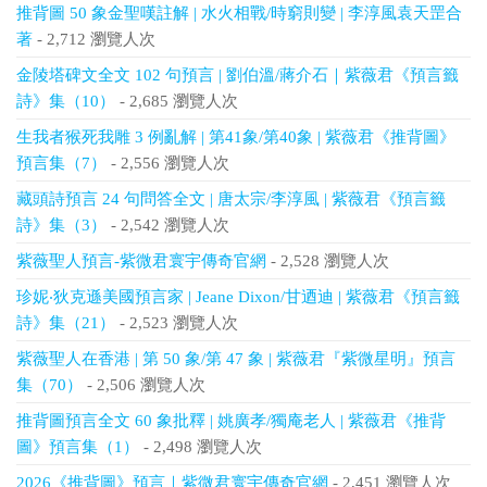
推背圖 50 象金聖嘆註解 | 水火相戰/時窮則變 | 李淳風袁天罡合
著
- 2,712 瀏覽人次
金陵塔碑文全文 102 句預言 | 劉伯溫/蔣介石｜紫薇君《預言籤
詩》集（10）
- 2,685 瀏覽人次
生我者猴死我雕 3 例亂解 | 第41象/第40象 | 紫薇君《推背圖》
預言集（7）
- 2,556 瀏覽人次
藏頭詩預言 24 句問答全文 | 唐太宗/李淳風 | 紫薇君《預言籤
詩》集（3）
- 2,542 瀏覽人次
紫薇聖人預言-紫微君寰宇傳奇官網
- 2,528 瀏覽人次
珍妮‧狄克遜美國預言家 | Jeane Dixon/甘迺迪 | 紫薇君《預言籤
詩》集（21）
- 2,523 瀏覽人次
紫薇聖人在香港 | 第 50 象/第 47 象 | 紫薇君『紫微星明』預言
集（70）
- 2,506 瀏覽人次
推背圖預言全文 60 象批釋 | 姚廣孝/獨庵老人 | 紫薇君《推背
圖》預言集（1）
- 2,498 瀏覽人次
2026《推背圖》預言｜紫微君寰宇傳奇官網
- 2,451 瀏覽人次