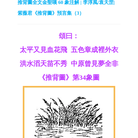
推背圖全文金聖嘆 60 象注解 | 李淳風/袁天罡|
紫薇君《推背圖》預言集（3）
頌曰：
太平又見血花飛 五色章成裡外衣
洪水滔天苗不秀 中原曾見夢全非
《推背圖》第34象圖