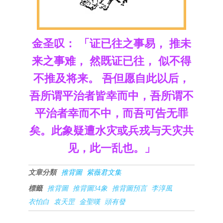
金圣叹： 「证已往之事易， 推未
来之事难， 然既证已往， 似不得
不推及将来。 吾但愿自此以后，
吾所谓平治者皆幸而中，吾所谓不
平治者幸而不中，而吾可告无罪
矣。此象疑遭水灾或兵戎与天灾共
见，此一乱也。」
文章分類
推背圖
紫薇君文集
標籤
推背圖
推背圖34象
推背圖預言
李淳風
衣怕白
袁天罡
金聖嘆
頭有發