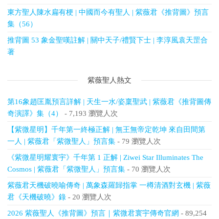
東方聖人陳水扁有梗 | 中國而今有聖人 | 紫薇君《推背圖》預言
集（56）
推背圖 53 象金聖嘆註解 | 關中天子/禮賢下士 | 李淳風袁天罡合
著
紫薇聖人熱文
第16象趙匡胤預言詳解 | 天生一水/姿稟聖武 | 紫薇君《推背圖傳
奇演譯》集（4）
- 7,193 瀏覽人次
【紫微星明】千年第一終極正解 | 無王無帝定乾坤 來自田間第
一人 | 紫薇君「紫微聖人」預言集
- 79 瀏覽人次
《紫微星明耀寰宇》千年第 1 正解 | Ziwei Star Illuminates The
Cosmos | 紫薇君「紫微聖人」預言集
- 70 瀏覽人次
紫薇君天機破曉喻傳奇 | 萬象森羅歸指掌 一樽清酒對玄機 | 紫薇
君《天機破曉》錄
- 20 瀏覽人次
2026 紫薇聖人《推背圖》預言｜紫微君寰宇傳奇官網
- 89,254