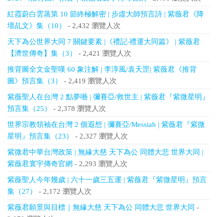
紅霞蔚白雲蒸第 10 節終極解密 | 步虛大師預言詩 | 紫薇君《降
壇乩文》集（10）
- 2,432 瀏覽人次
天下為公世界大同 7 關鍵要素 |《禮記‧禮運大同篇》 | 紫薇君
【濟世傳奇】集（3）
- 2,421 瀏覽人次
推背圖全文金聖嘆 60 象注解 | 李淳風/袁天罡| 紫薇君《推背
圖》預言集（3）
- 2,419 瀏覽人次
紫薇聖人在台灣 2 點夢囈 | 彌賽亞/救世主 | 紫薇君『紫微星明』
預言集（25）
- 2,378 瀏覽人次
世界宗教領袖在台灣 2 個遐想 | 彌賽亞/Messiah | 紫薇君『紫微
星明』預言集（23）
- 2,327 瀏覽人次
紫微君中華台灣政策 | 無緣大慈 天下為公 同體大悲 世界大同 |
紫薇君寰宇傳奇官網
- 2,293 瀏覽人次
紫薇聖人今年幾歲 | 六十一歲三五運 | 紫薇君『紫微星明』預言
集（27）
- 2,172 瀏覽人次
紫薇君願景與目標｜無緣大慈 天下為公 同體大悲 世界大同
-