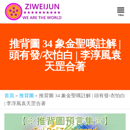
2026
彌
Menu
賽
紫薇
亞
聖人
救
推背圖 34 象金聖嘆註解 |
世
《推
主
背
頭有發/衣怕白 | 李淳風袁
樂
章-
圖》
天罡合著
人
預
人
都
言-
是
紫薇
彌
首頁
»
推背圖
»
推背圖 34 象金聖嘆註解 | 頭有發/衣怕白
君寰
賽
| 李淳風袁天罡合著
亞-
宇傳
個
奇官
個
都
網
是