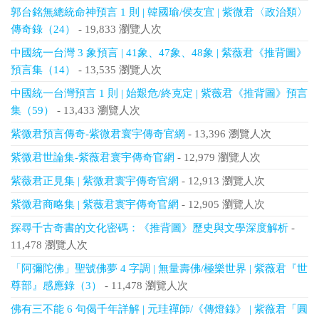
郭台銘無總統命神預言 1 則 | 韓國瑜/侯友宜 | 紫微君〈政治類〉
傳奇錄（24）
- 19,833 瀏覽人次
中國統一台灣 3 象預言 | 41象、47象、48象 | 紫薇君《推背圖》
預言集（14）
- 13,535 瀏覽人次
中國統一台灣預言 1 則 | 始艱危/終克定 | 紫薇君《推背圖》預言
集（59）
- 13,433 瀏覽人次
紫微君預言傳奇-紫微君寰宇傳奇官網
- 13,396 瀏覽人次
紫微君世論集-紫薇君寰宇傳奇官網
- 12,979 瀏覽人次
紫薇君正見集 | 紫微君寰宇傳奇官網
- 12,913 瀏覽人次
紫微君商略集 | 紫薇君寰宇傳奇官網
- 12,905 瀏覽人次
探尋千古奇書的文化密碼：《推背圖》歷史與文學深度解析
-
11,478 瀏覽人次
「阿彌陀佛」聖號佛夢 4 字調 | 無量壽佛/極樂世界 | 紫薇君『世
尊部』感應錄（3）
- 11,478 瀏覽人次
佛有三不能 6 句偈千年詳解 | 元珪禪師/《傳燈錄》 | 紫薇君「圓