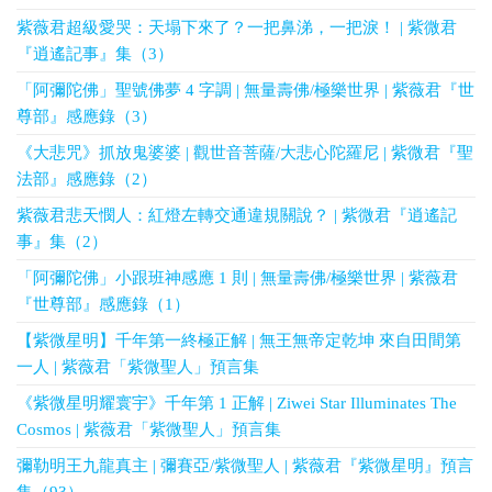
紫薇君超級愛哭：天塌下來了？一把鼻涕，一把淚！ | 紫微君
『逍遙記事』集（3）
「阿彌陀佛」聖號佛夢 4 字調 | 無量壽佛/極樂世界 | 紫薇君『世
尊部』感應錄（3）
《大悲咒》抓放鬼婆婆 | 觀世音菩薩/大悲心陀羅尼 | 紫微君『聖
法部』感應錄（2）
紫薇君悲天憫人：紅燈左轉交通違規關說？ | 紫微君『逍遙記
事』集（2）
「阿彌陀佛」小跟班神感應 1 則 | 無量壽佛/極樂世界 | 紫薇君
『世尊部』感應錄（1）
【紫微星明】千年第一終極正解 | 無王無帝定乾坤 來自田間第
一人 | 紫薇君「紫微聖人」預言集
《紫微星明耀寰宇》千年第 1 正解 | Ziwei Star Illuminates The
Cosmos | 紫薇君「紫微聖人」預言集
彌勒明王九龍真主 | 彌賽亞/紫微聖人 | 紫薇君『紫微星明』預言