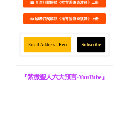
📖 台灣訂閱解鎖《推背圖傳奇演譯》上冊
📖 國際訂閱解鎖《推背圖傳奇演譯》上冊
『紫微聖人六大預言-YouTube』