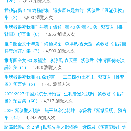
（28）
- 5,859 瀏覽人次
插秧詩偈 4 句 終極解析 | 退步原來是向前 | 紫薇君「圓滿佛教」
集（3）
- 5,590 瀏覽人次
生我者猴死我雕千年第 1 錯解 | 第 40 象/第 41 象 | 紫薇君《推
背圖》預言集（8）
- 4,955 瀏覽人次
推背圖全文千年第 1 終極揭密 | 李淳風/袁天罡 | 紫薇君《推背圖
傳奇演譯》集（3）
- 4,500 瀏覽人次
推背圖全文 60 象補注 | 李淳風-袁天罡 | 紫薇君《推背圖傳奇演
譯》集（1）
- 4,496 瀏覽人次
生我者猴死我雕 41 象預言 | 一二三四/無土有主 | 紫薇君《推背
圖》預言集（6）
- 4,443 瀏覽人次
2026/2027 中國武統台灣預言 | 生我者猴死我雕 | 紫薇君《推背
圖》預言集（60）
- 4,317 瀏覽人次
2026 紫薇聖人預言 | 無王無帝定乾坤 | 紫薇君『紫微星明』預言
集（42）
- 4,243 瀏覽人次
諸葛武侯乩文 2 道 | 臥龍先生／武鄉侯｜紫薇君《預言籤詩》集