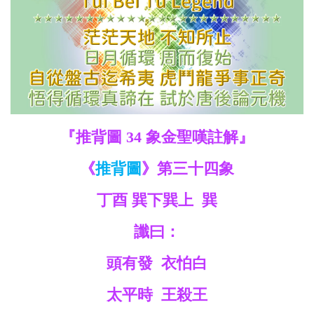
救
世
主
『推背圖 34 象金聖嘆註解』
《
推背圖
》第三十四象
丁酉 巽下巽上 巽
讖曰：
頭有發 衣怕白
太平時 王殺王