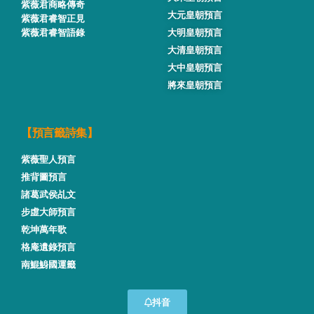
紫薇君商略傳奇
大元皇朝預言
紫薇君睿智正見
紫薇君睿智語錄
大明皇朝預言
大清皇朝預言
大中皇朝預言
將來皇朝預言
【預言籤詩集】
紫薇聖人預言
推背圖預言
諸葛武侯乩文
步虛大師預言
乾坤萬年歌
格庵遺錄預言
南鯤鯓國運籤
抖音