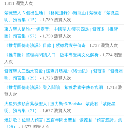
1,811 瀏覽人次
紫薇聖人 5 個出生地 | 《格庵遺錄》/雞龍山 | 紫薇君『紫微星
明』預言集（15）
- 1,789 瀏覽人次
東方聖人是誰?一錘定音! | 中國聖人/雙羽四足 | 紫薇君《推背
圖》預言集（57）
- 1,750 瀏覽人次
《推背圖傳奇演譯》目錄｜紫微君寰宇傳奇
- 1,737 瀏覽人次
《推背圖》整理與閱讀入口｜版本導覽與文化解析
- 1,724 瀏覽
人次
紫薇聖人三點水宮殿 | 諾查丹瑪斯/《諸世紀》 | 紫薇君『紫微星
明』預言集（29）
- 1,723 瀏覽人次
《推背圖傳奇演譯》登入閱讀｜紫薇君寰宇傳奇官網
- 1,713 瀏
覽人次
火星男孩預言紫薇聖人 | 波力斯卡/Boriska | 紫薇君『紫微星
明』預言集（71）
- 1,677 瀏覽人次
燒餅歌 3 位聖人預言 | 五百年間出聖君 | 紫薇君『預言籤詩』集
（28）
- 1,673 瀏覽人次