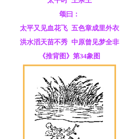
太平时 王杀王
颂曰：
太平又见血花飞 五色章成里外衣
洪水滔天苗不秀 中原曾见梦全非
《推背图》第34象图